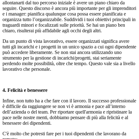
allontanarti dal tuo percorso iniziale è avere un piano chiaro da
seguire. Questo discorso è ancora più importante per gli imprenditori
e i manager: pianifica qualunque cosa possa essere pianificata e
organizza tutto l’organizzabile. Suddividi i tuoi obiettivi principali in
traguardi minori e focalizzati sul
le priorità
. Se hai un piano ben
chiaro, risulterai più affidabile agli occhi degli altri.
Da un punto di vista lavorativo, essere organizzati significa avere
tutti gli incarichi e i progetti in un unico spazio a cui ogni dipendente
può accedere liberamente. Se non stai ancora utilizzando uno
strumento per la gestione di incarichi/progetti, stai seriamente
perdendo molte possibilit
à
, oltre che tempo. Questo vale sia a livello
lavorativo che personale.
4.
Felicità
e
benessere
Infine, non tutto ha a che fare con il lavoro. Il successo professionale
è difficile da raggiungere se non vi è armonia e pace all’interno
dell’azienda o del team. Per riportare quell'armonia e ripristinare la
pace nelle nostre menti, dobbiamo pensare di più alla felicit
à
e al
benessere dei dipendenti.
C'è molto che potresti fare per i tuoi dipendenti che lavorano da