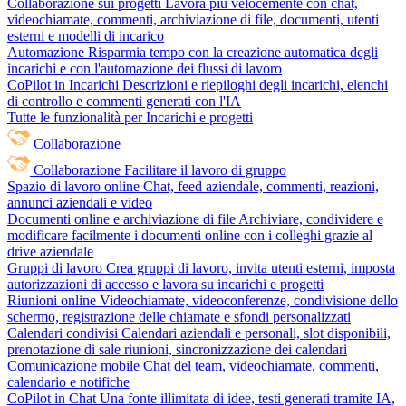
Collaborazione sui progetti
Lavora più velocemente con chat,
videochiamate, commenti, archiviazione di file, documenti, utenti
esterni e modelli di incarico
Automazione
Risparmia tempo con la creazione automatica degli
incarichi e con l'automazione dei flussi di lavoro
CoPilot in Incarichi
Descrizioni e riepiloghi degli incarichi, elenchi
di controllo e commenti generati con l'IA
Tutte le funzionalità per Incarichi e progetti
Collaborazione
Collaborazione
Facilitare il lavoro di gruppo
Spazio di lavoro online
Chat, feed aziendale, commenti, reazioni,
annunci aziendali e video
Documenti online e archiviazione di file
Archiviare, condividere e
modificare facilmente i documenti online con i colleghi grazie al
drive aziendale
Gruppi di lavoro
Crea gruppi di lavoro, invita utenti esterni, imposta
autorizzazioni di accesso e lavora su incarichi e progetti
Riunioni online
Videochiamate, videoconferenze, condivisione dello
schermo, registrazione delle chiamate e sfondi personalizzati
Calendari condivisi
Calendari aziendali e personali, slot disponibili,
prenotazione di sale riunioni, sincronizzazione dei calendari
Comunicazione mobile
Chat del team, videochiamate, commenti,
calendario e notifiche
CoPilot in Chat
Una fonte illimitata di idee, testi generati tramite IA,