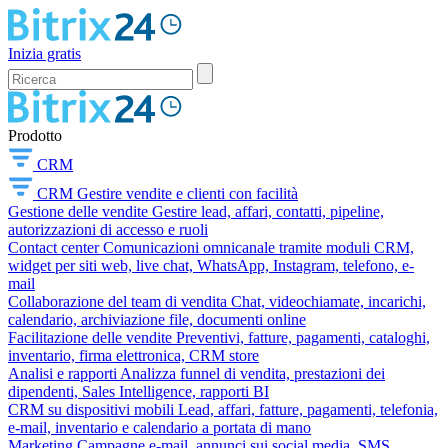
Inizia gratis
Prodotto
CRM
CRM
Gestire vendite e clienti con facilità
Gestione delle vendite
Gestire lead, affari, contatti, pipeline,
autorizzazioni di accesso e ruoli
Contact center
Comunicazioni omnicanale tramite moduli CRM,
widget per siti web, live chat, WhatsApp, Instagram, telefono, e-
mail
Collaborazione del team di vendita
Chat, videochiamate, incarichi,
calendario, archiviazione file, documenti online
Facilitazione delle vendite
Preventivi, fatture, pagamenti, cataloghi,
inventario, firma elettronica, CRM store
Analisi e rapporti
Analizza funnel di vendita, prestazioni dei
dipendenti, Sales Intelligence, rapporti BI
CRM su dispositivi mobili
Lead, affari, fatture, pagamenti, telefonia,
e-mail, inventario e calendario a portata di mano
Marketing
Campagne e-mail, annunci sui social media, SMS,