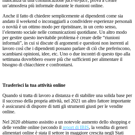
mancanza di una comunicazione
face-to-face
, prova a creare
un’atmosfera più informale durante le riunioni online.
Anche il fatto di chiedere semplicemente ai dipendenti come sia
andato il weekend o incoraggiarli a condividere esperienze personali
o novità è un ottimo modo per ripristinare, in un certo senso,
l’elemento sociale nelle comunicazioni quotidiane. Un altro modo
per gestire questo inevitabile problema è creare delle “riunioni
informali”, in cui si discute di argomenti e questioni non inerenti al
lavoro così che i dipendenti possano parlare di ciò che preferiscono,
scambiarsi opinioni, idee, etc. Uno o due incontri di questo tipo alla
settimana dovrebbero essere più che sufficienti per alimentare il
bisogno di chiacchiere e confrontarsi.
Trasferisci la tua attività online
Quando si tratta di lavoro a distanza e di stabilire una solida base per
il successo della propria attivit
à
, nel 2021 un altro fattore importante
è assicurarsi di disporre di tutti gli strumenti giusti per le vendite
online.
Nel 2020 abbiamo assistito a un notevole aumento dello shopping e
delle vendite online (secondo il
report di IBIS
, la vendita di generi
alimentari online è stata il settore in maggiore crescita negli Stati