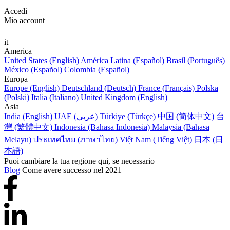
Accedi
Mio account
it
America
United States (English)
América Latina (Español)
Brasil (Português)
México (Español)
Colombia (Español)
Europa
Europe (English)
Deutschland (Deutsch)
France (Français)
Polska
(Polski)
Italia (Italiano)
United Kingdom (English)
Asia
India (English)
UAE (عربي)
Türkiye (Türkçe)
中国 (简体中文)
台
灣 (繁體中文)
Indonesia (Bahasa Indonesia)
Malaysia (Bahasa
Melayu)
ประเทศไทย (ภาษาไทย)
Việt Nam (Tiếng Việt)
日本 (日
本語)
Puoi cambiare la tua regione qui, se necessario
Blog
Come avere successo nel 2021