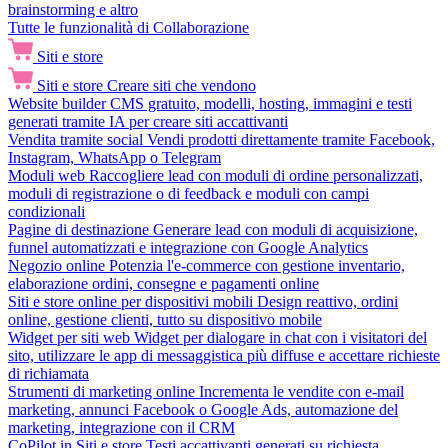
brainstorming e altro
Tutte le funzionalità di Collaborazione
Siti e store
Siti e store
Creare siti che vendono
Website builder
CMS gratuito, modelli, hosting, immagini e testi
generati tramite IA per creare siti accattivanti
Vendita tramite social
Vendi prodotti direttamente tramite Facebook,
Instagram, WhatsApp o Telegram
Moduli web
Raccogliere lead con moduli di ordine personalizzati,
moduli di registrazione o di feedback e moduli con campi
condizionali
Pagine di destinazione
Generare lead con moduli di acquisizione,
funnel automatizzati e integrazione con Google Analytics
Negozio online
Potenzia l'e-commerce con gestione inventario,
elaborazione ordini, consegne e pagamenti online
Siti e store online per dispositivi mobili
Design reattivo, ordini
online, gestione clienti, tutto su dispositivo mobile
Widget per siti web
Widget per dialogare in chat con i visitatori del
sito, utilizzare le app di messaggistica più diffuse e accettare richieste
di richiamata
Strumenti di marketing online
Incrementa le vendite con e-mail
marketing, annunci Facebook o Google Ads, automazione del
marketing, integrazione con il CRM
CoPilot in Siti e store
Testi accattivanti generati su richiesta,