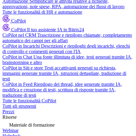
Automazione
Semplificare le attività relative a richieste,
approvazioni, note spese, RPA, automazione dei flussi di lavoro
Tutte le funzionalità di HR e automazione
CoPilot
CoPilot
Il tuo assistente IA in Bitrix24
CoPilot nel CRM
Trascrizione e riepilogo chiamate, completamento
automatico dei campi per gli affari
CoPilot in Incarichi
Descrizioni e riepiloghi degli incarichi, elenchi
di controllo e commenti generati con l'IA
CoPilot in Chat
Una fonte illimitata di idee, testi generati tramite IA,
brainstorming e altro
CoPilot in Siti e store
Testi accattivanti generati su richiesta,
immagini generate tramite IA, istruzioni dettagliate, traduzione di
testi
CoPilot in Feed
Riepilogo dei thread, idee generate tramite IA,
modifica e creazione di testi, scrittura di risposte tramite IA,
traduzione di testi
Tutte le funzionalità CoPilot
Tutti gli strumenti
Prezzi
Risorse
Materiale di formazione
Webinar
Helpdesk