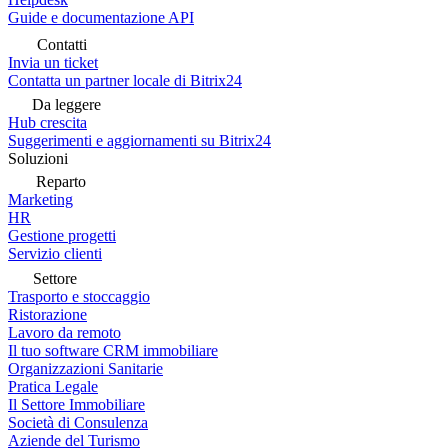
Guide e documentazione API
Contatti
Invia un ticket
Contatta un partner locale di Bitrix24
Da leggere
Hub crescita
Suggerimenti e aggiornamenti su Bitrix24
Soluzioni
Reparto
Marketing
HR
Gestione progetti
Servizio clienti
Settore
Trasporto e stoccaggio
Ristorazione
Lavoro da remoto
Il tuo software CRM immobiliare
Organizzazioni Sanitarie
Pratica Legale
Il Settore Immobiliare
Società di Consulenza
Aziende del Turismo