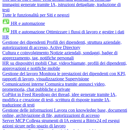
immagini generate tramite IA, istruzioni dettagliate, traduzione di
testi
Tutte le funzionalità per Siti e negozi
HR e automazione
HR e automazione
Ottimizzare i flussi di lavoro e gestire i dati
HR
Gestione dei dipendenti
Profili dei dipendenti, struttura aziendale,
autorizzazioni di accesso, Active Directory
Cultura e coinvolgimento
Notizie aziendali, sondaggi, badge di
apprezzamento, tag, notifiche personali
HR su dispositivi mobili
Chat, videochiamate, profili dei dipendenti,
approvazioni e notifiche mobile
Gestione del lavoro
Monitora le prestazioni dei dipendenti con KPI,
rapporti di lavoro, visualizzazione Supervisione
Comunicazioni interne
Comunica tramite annunci video,
promemoria, chat pubbliche e private
CoPilot in Feed
Riepilogo dei thread, idee generate tramite IA,
modifica e creazione di testi, scrittura di risposte tramite IA,
traduzione di testi
Gestione delle informazioni
Lavora con knowledge base, documenti
online, archiviazione di file, autorizzazioni di accesso
Server MCP
Collega strumenti di IA esterni a Bitrix24 ed esegui
azioni sicure nello spazio di lavoro