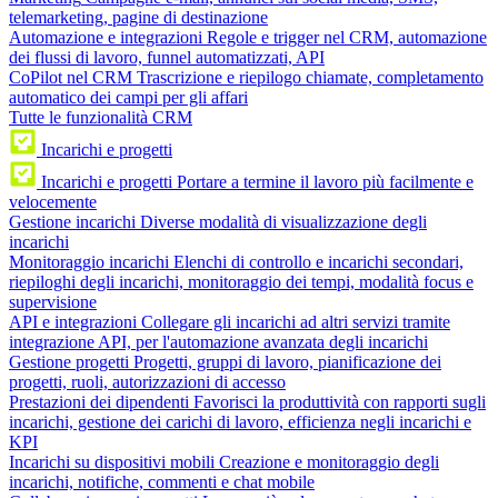
telemarketing, pagine di destinazione
Automazione e integrazioni
Regole e trigger nel CRM, automazione
dei flussi di lavoro, funnel automatizzati, API
CoPilot nel CRM
Trascrizione e riepilogo chiamate, completamento
automatico dei campi per gli affari
Tutte le funzionalità CRM
Incarichi e progetti
Incarichi e progetti
Portare a termine il lavoro più facilmente e
velocemente
Gestione incarichi
Diverse modalità di visualizzazione degli
incarichi
Monitoraggio incarichi
Elenchi di controllo e incarichi secondari,
riepiloghi degli incarichi, monitoraggio dei tempi, modalità focus e
supervisione
API e integrazioni
Collegare gli incarichi ad altri servizi tramite
integrazione API, per l'automazione avanzata degli incarichi
Gestione progetti
Progetti, gruppi di lavoro, pianificazione dei
progetti, ruoli, autorizzazioni di accesso
Prestazioni dei dipendenti
Favorisci la produttività con rapporti sugli
incarichi, gestione dei carichi di lavoro, efficienza negli incarichi e
KPI
Incarichi su dispositivi mobili
Creazione e monitoraggio degli
incarichi, notifiche, commenti e chat mobile