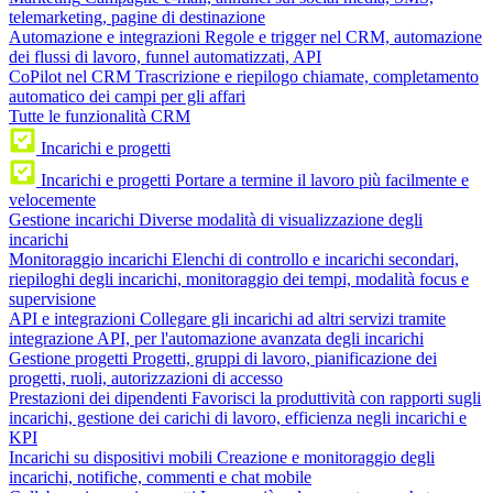
telemarketing, pagine di destinazione
Automazione e integrazioni
Regole e trigger nel CRM, automazione
dei flussi di lavoro, funnel automatizzati, API
CoPilot nel CRM
Trascrizione e riepilogo chiamate, completamento
automatico dei campi per gli affari
Tutte le funzionalità CRM
Incarichi e progetti
Incarichi e progetti
Portare a termine il lavoro più facilmente e
velocemente
Gestione incarichi
Diverse modalità di visualizzazione degli
incarichi
Monitoraggio incarichi
Elenchi di controllo e incarichi secondari,
riepiloghi degli incarichi, monitoraggio dei tempi, modalità focus e
supervisione
API e integrazioni
Collegare gli incarichi ad altri servizi tramite
integrazione API, per l'automazione avanzata degli incarichi
Gestione progetti
Progetti, gruppi di lavoro, pianificazione dei
progetti, ruoli, autorizzazioni di accesso
Prestazioni dei dipendenti
Favorisci la produttività con rapporti sugli
incarichi, gestione dei carichi di lavoro, efficienza negli incarichi e
KPI
Incarichi su dispositivi mobili
Creazione e monitoraggio degli
incarichi, notifiche, commenti e chat mobile