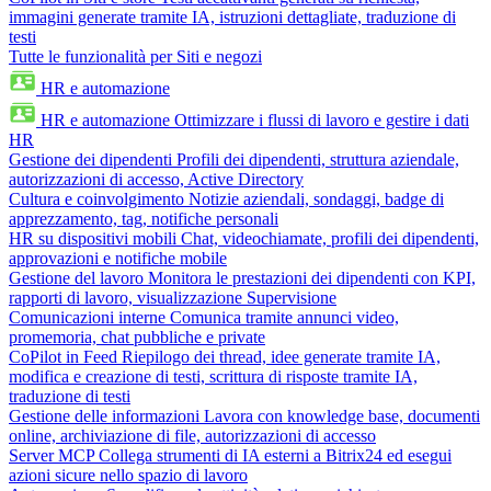
immagini generate tramite IA, istruzioni dettagliate, traduzione di
testi
Tutte le funzionalità per Siti e negozi
HR e automazione
HR e automazione
Ottimizzare i flussi di lavoro e gestire i dati
HR
Gestione dei dipendenti
Profili dei dipendenti, struttura aziendale,
autorizzazioni di accesso, Active Directory
Cultura e coinvolgimento
Notizie aziendali, sondaggi, badge di
apprezzamento, tag, notifiche personali
HR su dispositivi mobili
Chat, videochiamate, profili dei dipendenti,
approvazioni e notifiche mobile
Gestione del lavoro
Monitora le prestazioni dei dipendenti con KPI,
rapporti di lavoro, visualizzazione Supervisione
Comunicazioni interne
Comunica tramite annunci video,
promemoria, chat pubbliche e private
CoPilot in Feed
Riepilogo dei thread, idee generate tramite IA,
modifica e creazione di testi, scrittura di risposte tramite IA,
traduzione di testi
Gestione delle informazioni
Lavora con knowledge base, documenti
online, archiviazione di file, autorizzazioni di accesso
Server MCP
Collega strumenti di IA esterni a Bitrix24 ed esegui
azioni sicure nello spazio di lavoro