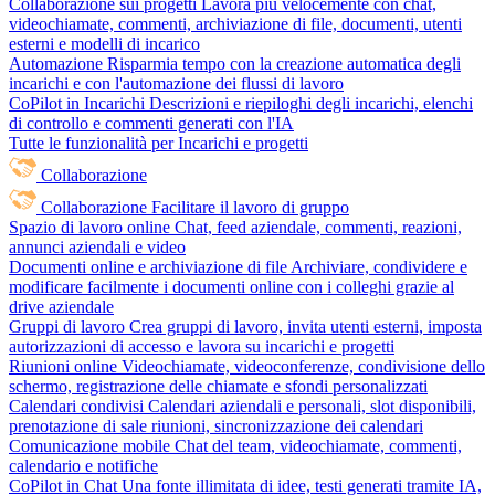
Collaborazione sui progetti
Lavora più velocemente con chat,
videochiamate, commenti, archiviazione di file, documenti, utenti
esterni e modelli di incarico
Automazione
Risparmia tempo con la creazione automatica degli
incarichi e con l'automazione dei flussi di lavoro
CoPilot in Incarichi
Descrizioni e riepiloghi degli incarichi, elenchi
di controllo e commenti generati con l'IA
Tutte le funzionalità per Incarichi e progetti
Collaborazione
Collaborazione
Facilitare il lavoro di gruppo
Spazio di lavoro online
Chat, feed aziendale, commenti, reazioni,
annunci aziendali e video
Documenti online e archiviazione di file
Archiviare, condividere e
modificare facilmente i documenti online con i colleghi grazie al
drive aziendale
Gruppi di lavoro
Crea gruppi di lavoro, invita utenti esterni, imposta
autorizzazioni di accesso e lavora su incarichi e progetti
Riunioni online
Videochiamate, videoconferenze, condivisione dello
schermo, registrazione delle chiamate e sfondi personalizzati
Calendari condivisi
Calendari aziendali e personali, slot disponibili,
prenotazione di sale riunioni, sincronizzazione dei calendari
Comunicazione mobile
Chat del team, videochiamate, commenti,
calendario e notifiche
CoPilot in Chat
Una fonte illimitata di idee, testi generati tramite IA,