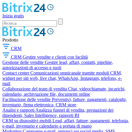
Inizia gratis
Prodotto
CRM
CRM
Gestire vendite e clienti con facilità
Gestione delle vendite
Gestire lead, affari, contatti, pipeline,
autorizzazioni di accesso e ruoli
Contact center
Comunicazioni omnicanale tramite moduli CRM,
widget per siti web, live chat, WhatsApp, Instagram, telefono, e-
mail
Collaborazione del team di vendita
Chat, videochiamate, incarichi,
calendario, archiviazione file, documenti online
Facilitazione delle vendite
Preventivi, fatture, pagamenti, cataloghi,
inventario, firma elettronica, CRM store
Analisi e rapporti
Analizza funnel di vendita, prestazioni dei
dipendenti, Sales Intelligence, rapporti BI
CRM su dispositivi mobili
Lead, affari, fatture, pagamenti, telefonia,
e-mail, inventario e calendario a portata di mano
Marketing
Campagne e-mail, annunci sui social media, SMS,