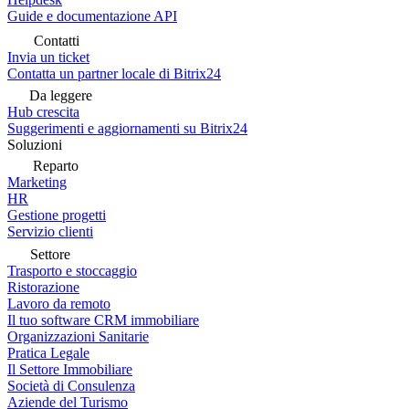
Guide e documentazione API
Contatti
Invia un ticket
Contatta un partner locale di Bitrix24
Da leggere
Hub crescita
Suggerimenti e aggiornamenti su Bitrix24
Soluzioni
Reparto
Marketing
HR
Gestione progetti
Servizio clienti
Settore
Trasporto e stoccaggio
Ristorazione
Lavoro da remoto
Il tuo software CRM immobiliare
Organizzazioni Sanitarie
Pratica Legale
Il Settore Immobiliare
Società di Consulenza
Aziende del Turismo