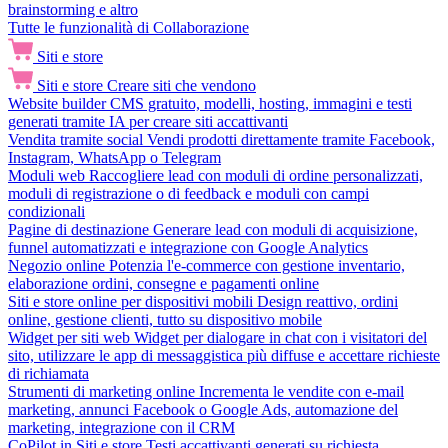
brainstorming e altro
Tutte le funzionalità di Collaborazione
Siti e store
Siti e store
Creare siti che vendono
Website builder
CMS gratuito, modelli, hosting, immagini e testi
generati tramite IA per creare siti accattivanti
Vendita tramite social
Vendi prodotti direttamente tramite Facebook,
Instagram, WhatsApp o Telegram
Moduli web
Raccogliere lead con moduli di ordine personalizzati,
moduli di registrazione o di feedback e moduli con campi
condizionali
Pagine di destinazione
Generare lead con moduli di acquisizione,
funnel automatizzati e integrazione con Google Analytics
Negozio online
Potenzia l'e-commerce con gestione inventario,
elaborazione ordini, consegne e pagamenti online
Siti e store online per dispositivi mobili
Design reattivo, ordini
online, gestione clienti, tutto su dispositivo mobile
Widget per siti web
Widget per dialogare in chat con i visitatori del
sito, utilizzare le app di messaggistica più diffuse e accettare richieste
di richiamata
Strumenti di marketing online
Incrementa le vendite con e-mail
marketing, annunci Facebook o Google Ads, automazione del
marketing, integrazione con il CRM
CoPilot in Siti e store
Testi accattivanti generati su richiesta,