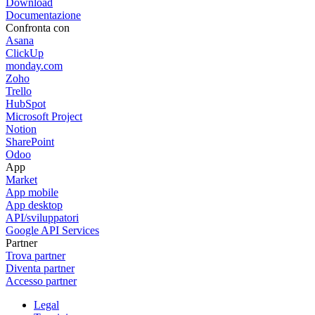
Download
Documentazione
Confronta con
Asana
ClickUp
monday.com
Zoho
Trello
HubSpot
Microsoft Project
Notion
SharePoint
Odoo
App
Market
App mobile
App desktop
API/sviluppatori
Google API Services
Partner
Trova partner
Diventa partner
Accesso partner
Legal