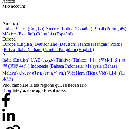
Accedi
Mio account
it
America
United States (English)
América Latina (Español)
Brasil (Português)
México (Español)
Colombia (Español)
Europa
Europe (English)
Deutschland (Deutsch)
France (Français)
Polska
(Polski)
Italia (Italiano)
United Kingdom (English)
Asia
India (English)
UAE (عربي)
Türkiye (Türkçe)
中国 (简体中文)
台
灣 (繁體中文)
Indonesia (Bahasa Indonesia)
Malaysia (Bahasa
Melayu)
ประเทศไทย (ภาษาไทย)
Việt Nam (Tiếng Việt)
日本 (日
本語)
Puoi cambiare la tua regione qui, se necessario
Blog
Integrazione app FreshBooks