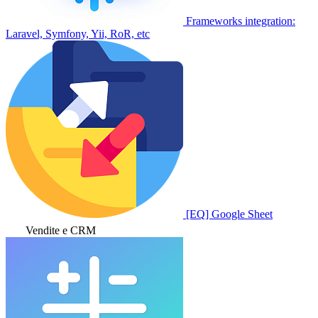
Frameworks integration:
Laravel, Symfony, Yii, RoR, etc
[EQ] Google Sheet
Vendite e CRM