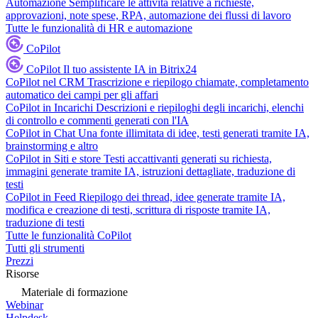
Automazione
Semplificare le attività relative a richieste,
approvazioni, note spese, RPA, automazione dei flussi di lavoro
Tutte le funzionalità di HR e automazione
CoPilot
CoPilot
Il tuo assistente IA in Bitrix24
CoPilot nel CRM
Trascrizione e riepilogo chiamate, completamento
automatico dei campi per gli affari
CoPilot in Incarichi
Descrizioni e riepiloghi degli incarichi, elenchi
di controllo e commenti generati con l'IA
CoPilot in Chat
Una fonte illimitata di idee, testi generati tramite IA,
brainstorming e altro
CoPilot in Siti e store
Testi accattivanti generati su richiesta,
immagini generate tramite IA, istruzioni dettagliate, traduzione di
testi
CoPilot in Feed
Riepilogo dei thread, idee generate tramite IA,
modifica e creazione di testi, scrittura di risposte tramite IA,
traduzione di testi
Tutte le funzionalità CoPilot
Tutti gli strumenti
Prezzi
Risorse
Materiale di formazione
Webinar
Helpdesk