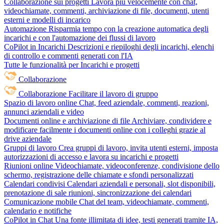
Collaborazione sui progetti
Lavora più velocemente con chat,
videochiamate, commenti, archiviazione di file, documenti, utenti
esterni e modelli di incarico
Automazione
Risparmia tempo con la creazione automatica degli
incarichi e con l'automazione dei flussi di lavoro
CoPilot in Incarichi
Descrizioni e riepiloghi degli incarichi, elenchi
di controllo e commenti generati con l'IA
Tutte le funzionalità per Incarichi e progetti
Collaborazione
Collaborazione
Facilitare il lavoro di gruppo
Spazio di lavoro online
Chat, feed aziendale, commenti, reazioni,
annunci aziendali e video
Documenti online e archiviazione di file
Archiviare, condividere e
modificare facilmente i documenti online con i colleghi grazie al
drive aziendale
Gruppi di lavoro
Crea gruppi di lavoro, invita utenti esterni, imposta
autorizzazioni di accesso e lavora su incarichi e progetti
Riunioni online
Videochiamate, videoconferenze, condivisione dello
schermo, registrazione delle chiamate e sfondi personalizzati
Calendari condivisi
Calendari aziendali e personali, slot disponibili,
prenotazione di sale riunioni, sincronizzazione dei calendari
Comunicazione mobile
Chat del team, videochiamate, commenti,
calendario e notifiche
CoPilot in Chat
Una fonte illimitata di idee, testi generati tramite IA,