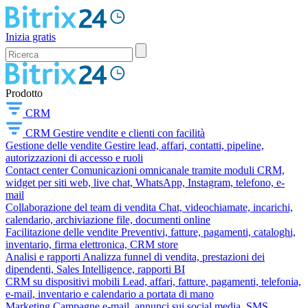
Inizia gratis
Prodotto
CRM
CRM
Gestire vendite e clienti con facilità
Gestione delle vendite
Gestire lead, affari, contatti, pipeline,
autorizzazioni di accesso e ruoli
Contact center
Comunicazioni omnicanale tramite moduli CRM,
widget per siti web, live chat, WhatsApp, Instagram, telefono, e-
mail
Collaborazione del team di vendita
Chat, videochiamate, incarichi,
calendario, archiviazione file, documenti online
Facilitazione delle vendite
Preventivi, fatture, pagamenti, cataloghi,
inventario, firma elettronica, CRM store
Analisi e rapporti
Analizza funnel di vendita, prestazioni dei
dipendenti, Sales Intelligence, rapporti BI
CRM su dispositivi mobili
Lead, affari, fatture, pagamenti, telefonia,
e-mail, inventario e calendario a portata di mano
Marketing
Campagne e-mail, annunci sui social media, SMS,