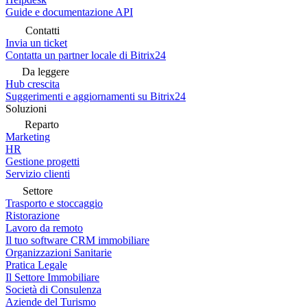
Guide e documentazione API
Contatti
Invia un ticket
Contatta un partner locale di Bitrix24
Da leggere
Hub crescita
Suggerimenti e aggiornamenti su Bitrix24
Soluzioni
Reparto
Marketing
HR
Gestione progetti
Servizio clienti
Settore
Trasporto e stoccaggio
Ristorazione
Lavoro da remoto
Il tuo software CRM immobiliare
Organizzazioni Sanitarie
Pratica Legale
Il Settore Immobiliare
Società di Consulenza
Aziende del Turismo