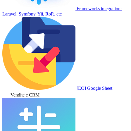
Frameworks integration:
Laravel, Symfony, Yii, RoR, etc
[EQ] Google Sheet
Vendite e CRM