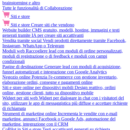
brainstorming e altro
Tutte le funzionalità di Collaborazione
Siti e store
Siti e store
Creare siti che vendono
Website builder
CMS gratuito, modelli, hosting, immagini e testi
generati tramite IA per creare siti accattivanti
Vendita tramite social
Vendi prodotti direttamente tramite Facebook,
Instagram, WhatsApp o Telegram
Moduli web
Raccogliere lead con moduli di ordine personalizzati,
moduli di registrazione o di feedback e moduli con campi
condizionali
Pagine di destinazione
Generare lead con moduli di acquisizione,
funnel automatizzati e integrazione con Google Analytics
Negozio online
Potenzia l'e-commerce con gestione inventario,
elaborazione ordini, consegne e pagamenti online
Siti e store online per dispositivi mobili
Design reattivo, ordini
online, gestione clienti, tutto su dispositivo mobile
Widget per siti web
Widget per dialogare in chat con i visitatori del
sito, utilizzare le app di messaggistica più diffuse e accettare richieste
di richiamata
Strumenti di marketing online
Incrementa le vendite con e-mail
marketing, annunci Facebook o Google Ads, automazione del
marketing, integrazione con il CRM
CoPilot in Siti e store
Testi accattivanti generati su richiesta,