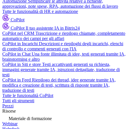
Automazione
Semplificare le attività relative a richieste,
approvazioni, note spese, RPA, automazione dei flussi di lavoro
Tutte le funzionalità di HR e automazione
CoPilot
CoPilot
Il tuo assistente IA in Bitrix24
CoPilot nel CRM
Trascrizione e riepilogo chiamate, completamento
automatico dei campi per gli affari
CoPilot in Incarichi
Descrizioni e riepiloghi degli incarichi, elenchi
di controllo e commenti generati con l'IA
CoPilot in Chat
Una fonte illimitata di idee, testi generati tramite IA,
brainstorming e altro
CoPilot in Siti e store
Testi accattivanti generati su richiesta,
immagini generate tramite IA, istruzioni dettagliate, traduzione di
testi
CoPilot in Feed
Riepilogo dei thread, idee generate tramite IA,
modifica e creazione di testi, scrittura di risposte tramite IA,
traduzione di testi
Tutte le funzionalità CoPilot
Tutti gli strumenti
Prezzi
Risorse
Materiale di formazione
Webinar
Helpdesk