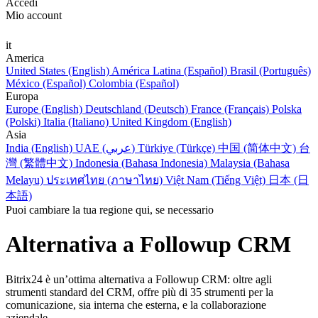
Accedi
Mio account
it
America
United States (English)
América Latina (Español)
Brasil (Português)
México (Español)
Colombia (Español)
Europa
Europe (English)
Deutschland (Deutsch)
France (Français)
Polska
(Polski)
Italia (Italiano)
United Kingdom (English)
Asia
India (English)
UAE (عربي)
Türkiye (Türkçe)
中国 (简体中文)
台
灣 (繁體中文)
Indonesia (Bahasa Indonesia)
Malaysia (Bahasa
Melayu)
ประเทศไทย (ภาษาไทย)
Việt Nam (Tiếng Việt)
日本 (日
本語)
Puoi cambiare la tua regione qui, se necessario
Alternativa a Followup CRM
Bitrix24 è un’ottima alternativa a Followup CRM: oltre agli
strumenti standard del CRM, offre più di 35 strumenti per la
comunicazione, sia interna che esterna, e la collaborazione
aziendale.