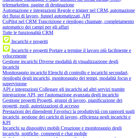
telemarketing, pagine di destinazione
Automazione e integrazioni
Regole e trigger nel CRM, automazione
dei flussi di lavoro, funnel automatizzati, API
CoPilot nel CRM
Trascrizione e riepilogo chiamate, completamento
automatico dei campi per gli affari
Tutte le funzionalità CRM
Incarichi e progetti
Incarichi e progetti
Portare a termine il lavoro più facilmente e
velocemente
Gestione incarichi
Diverse modalità di visualizzazione degli
incarichi
Monitoraggio incarichi
Elenchi di controllo e incarichi secondari,
riepiloghi degli incarichi, monitoraggio dei tempi, modalità focus e
supervisione
API e integrazioni
Collegare gli incarichi ad altri servizi tramite
integrazione API, per l'automazione avanzata degli incarichi
Gestione progetti
Progetti, gruppi di lavoro, pianificazione dei
progetti, ruoli, autorizzazioni di accesso
Prestazioni dei dipendenti
Favorisci la produttività con rapporti sugli
incarichi, gestione dei carichi di lavoro, efficienza negli incarichi e
KPI
Incarichi su dispositivi mobili
Creazione e monitoraggio degli
incarichi, notifiche, commenti e chat mobile