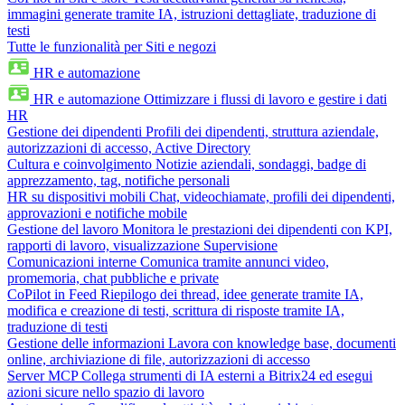
immagini generate tramite IA, istruzioni dettagliate, traduzione di
testi
Tutte le funzionalità per Siti e negozi
HR e automazione
HR e automazione
Ottimizzare i flussi di lavoro e gestire i dati
HR
Gestione dei dipendenti
Profili dei dipendenti, struttura aziendale,
autorizzazioni di accesso, Active Directory
Cultura e coinvolgimento
Notizie aziendali, sondaggi, badge di
apprezzamento, tag, notifiche personali
HR su dispositivi mobili
Chat, videochiamate, profili dei dipendenti,
approvazioni e notifiche mobile
Gestione del lavoro
Monitora le prestazioni dei dipendenti con KPI,
rapporti di lavoro, visualizzazione Supervisione
Comunicazioni interne
Comunica tramite annunci video,
promemoria, chat pubbliche e private
CoPilot in Feed
Riepilogo dei thread, idee generate tramite IA,
modifica e creazione di testi, scrittura di risposte tramite IA,
traduzione di testi
Gestione delle informazioni
Lavora con knowledge base, documenti
online, archiviazione di file, autorizzazioni di accesso
Server MCP
Collega strumenti di IA esterni a Bitrix24 ed esegui
azioni sicure nello spazio di lavoro