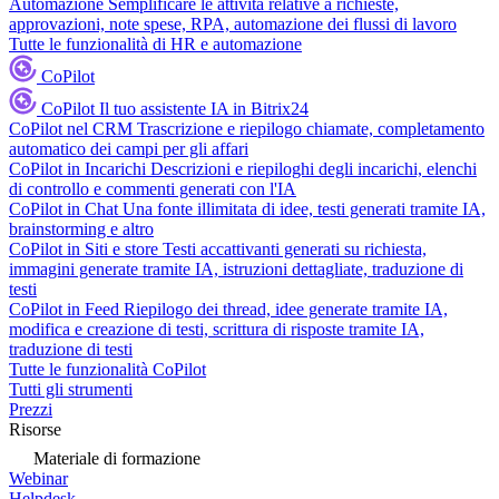
Automazione
Semplificare le attività relative a richieste,
approvazioni, note spese, RPA, automazione dei flussi di lavoro
Tutte le funzionalità di HR e automazione
CoPilot
CoPilot
Il tuo assistente IA in Bitrix24
CoPilot nel CRM
Trascrizione e riepilogo chiamate, completamento
automatico dei campi per gli affari
CoPilot in Incarichi
Descrizioni e riepiloghi degli incarichi, elenchi
di controllo e commenti generati con l'IA
CoPilot in Chat
Una fonte illimitata di idee, testi generati tramite IA,
brainstorming e altro
CoPilot in Siti e store
Testi accattivanti generati su richiesta,
immagini generate tramite IA, istruzioni dettagliate, traduzione di
testi
CoPilot in Feed
Riepilogo dei thread, idee generate tramite IA,
modifica e creazione di testi, scrittura di risposte tramite IA,
traduzione di testi
Tutte le funzionalità CoPilot
Tutti gli strumenti
Prezzi
Risorse
Materiale di formazione
Webinar
Helpdesk