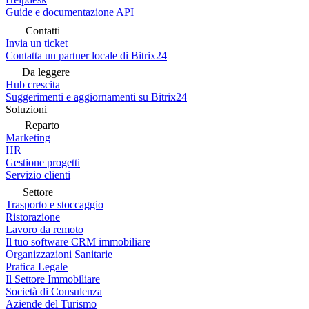
Guide e documentazione API
Contatti
Invia un ticket
Contatta un partner locale di Bitrix24
Da leggere
Hub crescita
Suggerimenti e aggiornamenti su Bitrix24
Soluzioni
Reparto
Marketing
HR
Gestione progetti
Servizio clienti
Settore
Trasporto e stoccaggio
Ristorazione
Lavoro da remoto
Il tuo software CRM immobiliare
Organizzazioni Sanitarie
Pratica Legale
Il Settore Immobiliare
Società di Consulenza
Aziende del Turismo