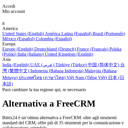
Accedi
Mio account
it
America
United States (English)
América Latina (Español)
Brasil (Português)
México (Español)
Colombia (Español)
Europa
Europe (English)
Deutschland (Deutsch)
France (Français)
Polska
(Polski)
Italia (Italiano)
United Kingdom (English)
Asia
India (English)
UAE (عربي)
Türkiye (Türkçe)
中国 (简体中文)
台
灣 (繁體中文)
Indonesia (Bahasa Indonesia)
Malaysia (Bahasa
Melayu)
ประเทศไทย (ภาษาไทย)
Việt Nam (Tiếng Việt)
日本 (日
本語)
Puoi cambiare la tua regione qui, se necessario
Alternativa a FreeCRM
Bitrix24 è un’ottima alternativa a FreeCRM: oltre agli strumenti
standard del CRM, offre più di 35 strumenti per la comunicazione e
collaborazione aziendale.