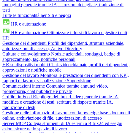
immagini generate tramite IA, istruzioni dettagliate, traduzione di
testi
Tutte le funzionalità per Siti e negozi
HR e automazione
HR e automazione
Ottimizzare i flussi di lavoro e gestire i dati
HR
Gestione dei dipendenti
Profili dei dipendenti, struttura aziendale,
autorizzazioni di accesso, Active Directory
Cultura e coinvolgimento
Notizie aziendali, sondaggi, badge di
apprezzamento, tag, notifiche personali
HR su dispositivi mobili
Chat, videochiamate, profili dei dipendenti,
approvazioni e notifiche mobile
Gestione del lavoro
Monitora le prestazioni dei dipendenti con KPI,
rapporti di lavoro, visualizzazione Supervisione
Comunicazioni interne
Comunica tramite annunci video,
promemoria, chat pubbliche e private
CoPilot in Feed
Riepilogo dei thread, idee generate tramite IA,
modifica e creazione di testi, scrittura di risposte tramite IA,
traduzione di testi
Gestione delle informazioni
Lavora con knowledge base, documenti
online, archiviazione di file, autorizzazioni di accesso
Server MCP
Collega strumenti di IA esterni a Bitrix24 ed esegui
azioni sicure nello spazio di lavoro