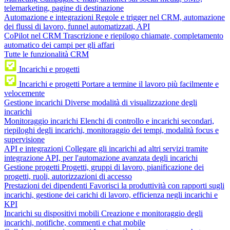
telemarketing, pagine di destinazione
Automazione e integrazioni
Regole e trigger nel CRM, automazione
dei flussi di lavoro, funnel automatizzati, API
CoPilot nel CRM
Trascrizione e riepilogo chiamate, completamento
automatico dei campi per gli affari
Tutte le funzionalità CRM
Incarichi e progetti
Incarichi e progetti
Portare a termine il lavoro più facilmente e
velocemente
Gestione incarichi
Diverse modalità di visualizzazione degli
incarichi
Monitoraggio incarichi
Elenchi di controllo e incarichi secondari,
riepiloghi degli incarichi, monitoraggio dei tempi, modalità focus e
supervisione
API e integrazioni
Collegare gli incarichi ad altri servizi tramite
integrazione API, per l'automazione avanzata degli incarichi
Gestione progetti
Progetti, gruppi di lavoro, pianificazione dei
progetti, ruoli, autorizzazioni di accesso
Prestazioni dei dipendenti
Favorisci la produttività con rapporti sugli
incarichi, gestione dei carichi di lavoro, efficienza negli incarichi e
KPI
Incarichi su dispositivi mobili
Creazione e monitoraggio degli
incarichi, notifiche, commenti e chat mobile