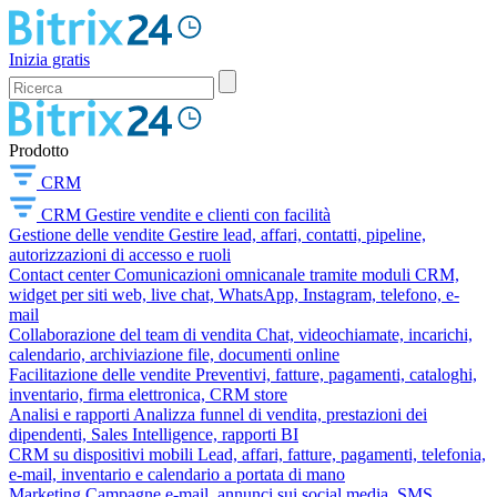
Inizia gratis
Prodotto
CRM
CRM
Gestire vendite e clienti con facilità
Gestione delle vendite
Gestire lead, affari, contatti, pipeline,
autorizzazioni di accesso e ruoli
Contact center
Comunicazioni omnicanale tramite moduli CRM,
widget per siti web, live chat, WhatsApp, Instagram, telefono, e-
mail
Collaborazione del team di vendita
Chat, videochiamate, incarichi,
calendario, archiviazione file, documenti online
Facilitazione delle vendite
Preventivi, fatture, pagamenti, cataloghi,
inventario, firma elettronica, CRM store
Analisi e rapporti
Analizza funnel di vendita, prestazioni dei
dipendenti, Sales Intelligence, rapporti BI
CRM su dispositivi mobili
Lead, affari, fatture, pagamenti, telefonia,
e-mail, inventario e calendario a portata di mano
Marketing
Campagne e-mail, annunci sui social media, SMS,