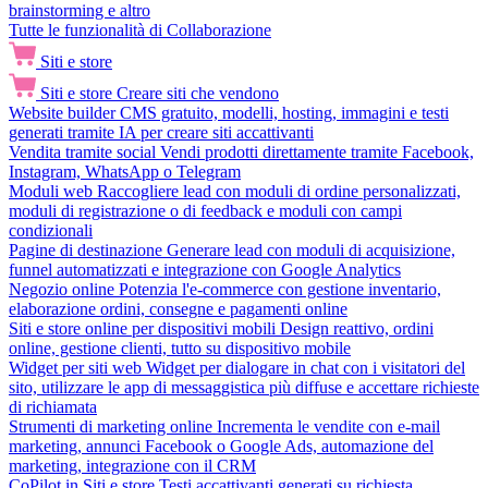
brainstorming e altro
Tutte le funzionalità di Collaborazione
Siti e store
Siti e store
Creare siti che vendono
Website builder
CMS gratuito, modelli, hosting, immagini e testi
generati tramite IA per creare siti accattivanti
Vendita tramite social
Vendi prodotti direttamente tramite Facebook,
Instagram, WhatsApp o Telegram
Moduli web
Raccogliere lead con moduli di ordine personalizzati,
moduli di registrazione o di feedback e moduli con campi
condizionali
Pagine di destinazione
Generare lead con moduli di acquisizione,
funnel automatizzati e integrazione con Google Analytics
Negozio online
Potenzia l'e-commerce con gestione inventario,
elaborazione ordini, consegne e pagamenti online
Siti e store online per dispositivi mobili
Design reattivo, ordini
online, gestione clienti, tutto su dispositivo mobile
Widget per siti web
Widget per dialogare in chat con i visitatori del
sito, utilizzare le app di messaggistica più diffuse e accettare richieste
di richiamata
Strumenti di marketing online
Incrementa le vendite con e-mail
marketing, annunci Facebook o Google Ads, automazione del
marketing, integrazione con il CRM
CoPilot in Siti e store
Testi accattivanti generati su richiesta,