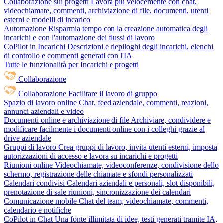
Collaborazione sui progetti
Lavora più velocemente con chat,
videochiamate, commenti, archiviazione di file, documenti, utenti
esterni e modelli di incarico
Automazione
Risparmia tempo con la creazione automatica degli
incarichi e con l'automazione dei flussi di lavoro
CoPilot in Incarichi
Descrizioni e riepiloghi degli incarichi, elenchi
di controllo e commenti generati con l'IA
Tutte le funzionalità per Incarichi e progetti
Collaborazione
Collaborazione
Facilitare il lavoro di gruppo
Spazio di lavoro online
Chat, feed aziendale, commenti, reazioni,
annunci aziendali e video
Documenti online e archiviazione di file
Archiviare, condividere e
modificare facilmente i documenti online con i colleghi grazie al
drive aziendale
Gruppi di lavoro
Crea gruppi di lavoro, invita utenti esterni, imposta
autorizzazioni di accesso e lavora su incarichi e progetti
Riunioni online
Videochiamate, videoconferenze, condivisione dello
schermo, registrazione delle chiamate e sfondi personalizzati
Calendari condivisi
Calendari aziendali e personali, slot disponibili,
prenotazione di sale riunioni, sincronizzazione dei calendari
Comunicazione mobile
Chat del team, videochiamate, commenti,
calendario e notifiche
CoPilot in Chat
Una fonte illimitata di idee, testi generati tramite IA,