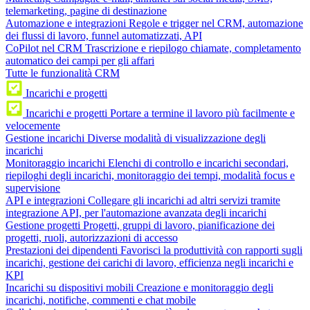
telemarketing, pagine di destinazione
Automazione e integrazioni
Regole e trigger nel CRM, automazione
dei flussi di lavoro, funnel automatizzati, API
CoPilot nel CRM
Trascrizione e riepilogo chiamate, completamento
automatico dei campi per gli affari
Tutte le funzionalità CRM
Incarichi e progetti
Incarichi e progetti
Portare a termine il lavoro più facilmente e
velocemente
Gestione incarichi
Diverse modalità di visualizzazione degli
incarichi
Monitoraggio incarichi
Elenchi di controllo e incarichi secondari,
riepiloghi degli incarichi, monitoraggio dei tempi, modalità focus e
supervisione
API e integrazioni
Collegare gli incarichi ad altri servizi tramite
integrazione API, per l'automazione avanzata degli incarichi
Gestione progetti
Progetti, gruppi di lavoro, pianificazione dei
progetti, ruoli, autorizzazioni di accesso
Prestazioni dei dipendenti
Favorisci la produttività con rapporti sugli
incarichi, gestione dei carichi di lavoro, efficienza negli incarichi e
KPI
Incarichi su dispositivi mobili
Creazione e monitoraggio degli
incarichi, notifiche, commenti e chat mobile