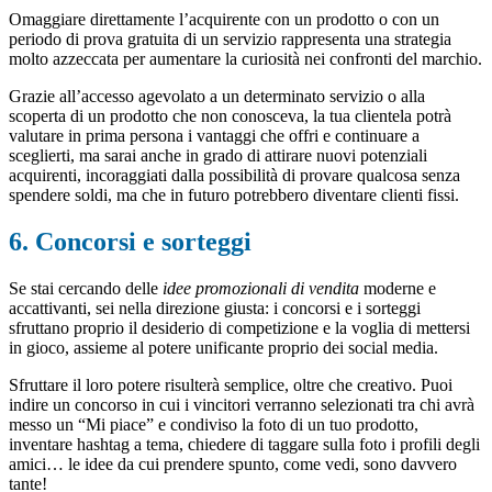
Omaggiare direttamente l’acquirente con un prodotto o con un
periodo di prova gratuita di un servizio rappresenta una strategia
molto azzeccata per aumentare la curiosità nei confronti del marchio.
Grazie all’accesso agevolato a un determinato servizio o alla
scoperta di un prodotto che non conosceva, la tua clientela potrà
valutare in prima persona i vantaggi che offri e continuare a
sceglierti, ma sarai anche in grado di attirare nuovi potenziali
acquirenti, incoraggiati dalla possibilità di provare qualcosa senza
spendere soldi, ma che in futuro potrebbero diventare clienti fissi.
6. Concorsi e sorteggi
Se stai cercando delle
idee promozionali di vendita
moderne e
accattivanti, sei nella direzione giusta: i concorsi e i sorteggi
sfruttano proprio il desiderio di competizione e la voglia di mettersi
in gioco, assieme al potere unificante proprio dei social media.
Sfruttare il loro potere risulterà semplice, oltre che creativo. Puoi
indire un concorso in cui i vincitori verranno selezionati tra chi avrà
messo un “Mi piace” e condiviso la foto di un tuo prodotto,
inventare hashtag a tema, chiedere di taggare sulla foto i profili degli
amici… le idee da cui prendere spunto, come vedi, sono davvero
tante!