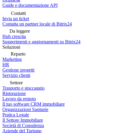
Guide e documentazione API
Contatti
Invia un ticket
Contatta un partner locale di Bitrix24
Da leggere
Hub crescita
Suggerimenti e aggiornamenti su Bitrix24
Soluzioni
Reparto
Marketing
HR
Gestione progetti
Servizio clienti
Settore
Trasporto e stoccaggio
Ristorazione
Lavoro da remoto
Il tuo software CRM immobiliare
Organizzazioni Sanitarie
Pratica Legale
Il Settore Immobiliare
Società di Consulenza
Aziende del Turismo