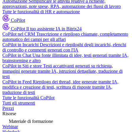
Automazione
Semplificare le attività relative a richieste,
approvazioni, note spese, RPA, automazione dei flussi di lavoro
Tutte le funzionalità di HR e automazione
CoPilot
CoPilot
Il tuo assistente IA in Bitrix24
CoPilot nel CRM
Trascrizione e riepilogo chiamate, completamento
automatico dei campi per gli affari
CoPilot in Incarichi
Descrizioni e riepiloghi degli incarichi, elenchi
di controllo e commenti generati con l'IA
CoPilot in Chat
Una fonte illimitata di idee, testi generati tramite IA,
brainstorming e altro
CoPilot in Siti e store
Testi accattivanti generati su richiesta,
immagini generate tramite IA, istruzioni dettagliate, traduzione di
testi
CoPilot in Feed
Riepilogo dei thread, idee generate tramite IA,
modifica e creazione di testi, scrittura di risposte tramite IA,
traduzione di testi
Tutte le funzionalità CoPilot
Tutti gli strumenti
Prezzi
Risorse
Materiale di formazione
Webinar
Helpdesk