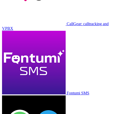
CallGear: calltracking and
VPBX
Fontumi SMS