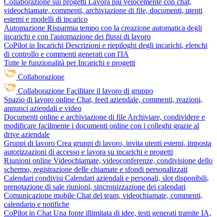
Collaborazione sui progetti
Lavora più velocemente con chat,
videochiamate, commenti, archiviazione di file, documenti, utenti
esterni e modelli di incarico
Automazione
Risparmia tempo con la creazione automatica degli
incarichi e con l'automazione dei flussi di lavoro
CoPilot in Incarichi
Descrizioni e riepiloghi degli incarichi, elenchi
di controllo e commenti generati con l'IA
Tutte le funzionalità per Incarichi e progetti
Collaborazione
Collaborazione
Facilitare il lavoro di gruppo
Spazio di lavoro online
Chat, feed aziendale, commenti, reazioni,
annunci aziendali e video
Documenti online e archiviazione di file
Archiviare, condividere e
modificare facilmente i documenti online con i colleghi grazie al
drive aziendale
Gruppi di lavoro
Crea gruppi di lavoro, invita utenti esterni, imposta
autorizzazioni di accesso e lavora su incarichi e progetti
Riunioni online
Videochiamate, videoconferenze, condivisione dello
schermo, registrazione delle chiamate e sfondi personalizzati
Calendari condivisi
Calendari aziendali e personali, slot disponibili,
prenotazione di sale riunioni, sincronizzazione dei calendari
Comunicazione mobile
Chat del team, videochiamate, commenti,
calendario e notifiche
CoPilot in Chat
Una fonte illimitata di idee, testi generati tramite IA,