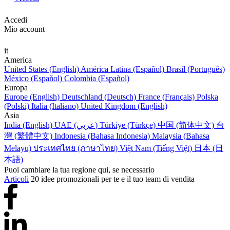
Accedi
Mio account
it
America
United States (English)
América Latina (Español)
Brasil (Português)
México (Español)
Colombia (Español)
Europa
Europe (English)
Deutschland (Deutsch)
France (Français)
Polska
(Polski)
Italia (Italiano)
United Kingdom (English)
Asia
India (English)
UAE (عربي)
Türkiye (Türkçe)
中国 (简体中文)
台
灣 (繁體中文)
Indonesia (Bahasa Indonesia)
Malaysia (Bahasa
Melayu)
ประเทศไทย (ภาษาไทย)
Việt Nam (Tiếng Việt)
日本 (日
本語)
Puoi cambiare la tua regione qui, se necessario
Articoli
20 idee promozionali per te e il tuo team di vendita