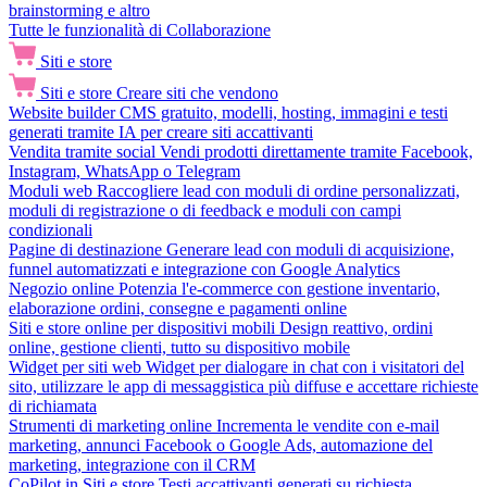
brainstorming e altro
Tutte le funzionalità di Collaborazione
Siti e store
Siti e store
Creare siti che vendono
Website builder
CMS gratuito, modelli, hosting, immagini e testi
generati tramite IA per creare siti accattivanti
Vendita tramite social
Vendi prodotti direttamente tramite Facebook,
Instagram, WhatsApp o Telegram
Moduli web
Raccogliere lead con moduli di ordine personalizzati,
moduli di registrazione o di feedback e moduli con campi
condizionali
Pagine di destinazione
Generare lead con moduli di acquisizione,
funnel automatizzati e integrazione con Google Analytics
Negozio online
Potenzia l'e-commerce con gestione inventario,
elaborazione ordini, consegne e pagamenti online
Siti e store online per dispositivi mobili
Design reattivo, ordini
online, gestione clienti, tutto su dispositivo mobile
Widget per siti web
Widget per dialogare in chat con i visitatori del
sito, utilizzare le app di messaggistica più diffuse e accettare richieste
di richiamata
Strumenti di marketing online
Incrementa le vendite con e-mail
marketing, annunci Facebook o Google Ads, automazione del
marketing, integrazione con il CRM
CoPilot in Siti e store
Testi accattivanti generati su richiesta,