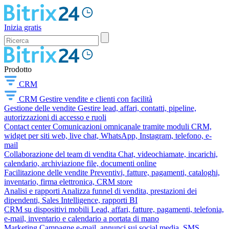
Inizia gratis
Prodotto
CRM
CRM
Gestire vendite e clienti con facilità
Gestione delle vendite
Gestire lead, affari, contatti, pipeline,
autorizzazioni di accesso e ruoli
Contact center
Comunicazioni omnicanale tramite moduli CRM,
widget per siti web, live chat, WhatsApp, Instagram, telefono, e-
mail
Collaborazione del team di vendita
Chat, videochiamate, incarichi,
calendario, archiviazione file, documenti online
Facilitazione delle vendite
Preventivi, fatture, pagamenti, cataloghi,
inventario, firma elettronica, CRM store
Analisi e rapporti
Analizza funnel di vendita, prestazioni dei
dipendenti, Sales Intelligence, rapporti BI
CRM su dispositivi mobili
Lead, affari, fatture, pagamenti, telefonia,
e-mail, inventario e calendario a portata di mano
Marketing
Campagne e-mail, annunci sui social media, SMS,