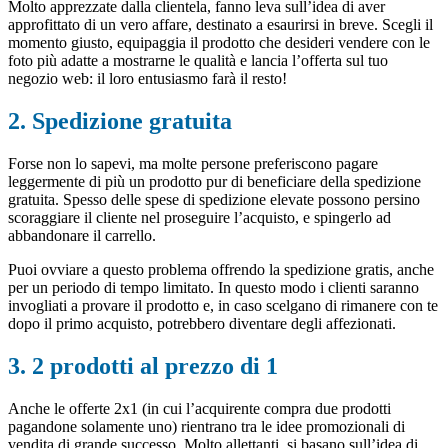
Molto apprezzate dalla clientela, fanno leva sull’idea di aver
approfittato di un vero affare, destinato a esaurirsi in breve. Scegli il
momento giusto, equipaggia il prodotto che desideri vendere con le
foto più adatte a mostrarne le qualità e lancia l’offerta sul tuo
negozio web: il loro entusiasmo farà il resto!
2. Spedizione gratuita
Forse non lo sapevi, ma molte persone preferiscono pagare
leggermente di più un prodotto pur di beneficiare della spedizione
gratuita. Spesso delle spese di spedizione elevate possono persino
scoraggiare il cliente nel proseguire l’acquisto, e spingerlo ad
abbandonare il carrello.
Puoi ovviare a questo problema offrendo la spedizione gratis, anche
per un periodo di tempo limitato. In questo modo i clienti saranno
invogliati a provare il prodotto e, in caso scelgano di rimanere con te
dopo il primo acquisto, potrebbero diventare degli affezionati.
3. 2 prodotti al prezzo di 1
Anche le offerte 2x1 (in cui l’acquirente compra due prodotti
pagandone solamente uno) rientrano tra le idee promozionali di
vendita di grande successo. Molto allettanti, si basano sull’idea di