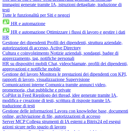
immagini generate tramite IA, istruzioni dettagliate, traduzione di
testi
Tutte le funzionalità per Siti e negozi
HR e automazione
HR e automazione
Ottimizzare i flussi di lavoro e gestire i dati
HR
Gestione dei dipendenti
Profili dei dipendenti, struttura aziendale,
autorizzazioni di accesso, Active Directory
Cultura e coinvolgimento
Notizie aziendali, sondaggi, badge di
apprezzamento, tag, notifiche personali
HR su dispositivi mobili
Chat, videochiamate, profili dei dipendenti,
approvazioni e notifiche mobile
Gestione del lavoro
Monitora le prestazioni dei dipendenti con KPI,
rapporti di lavoro, visualizzazione Supervisione
Comunicazioni interne
Comunica tramite annunci video,
promemoria, chat pubbliche e private
CoPilot in Feed
Riepilogo dei thread, idee generate tramite IA,
modifica e creazione di testi, scrittura di risposte tramite IA,
traduzione di testi
Gestione delle informazioni
Lavora con knowledge base, documenti
online, archiviazione di file, autorizzazioni di accesso
Server MCP
Collega strumenti di IA esterni a Bitrix24 ed esegui
azioni sicure nello spazio di lavoro