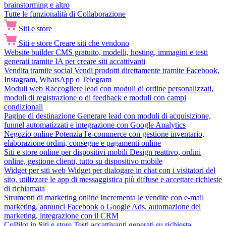
brainstorming e altro
Tutte le funzionalità di Collaborazione
Siti e store
Siti e store
Creare siti che vendono
Website builder
CMS gratuito, modelli, hosting, immagini e testi
generati tramite IA per creare siti accattivanti
Vendita tramite social
Vendi prodotti direttamente tramite Facebook,
Instagram, WhatsApp o Telegram
Moduli web
Raccogliere lead con moduli di ordine personalizzati,
moduli di registrazione o di feedback e moduli con campi
condizionali
Pagine di destinazione
Generare lead con moduli di acquisizione,
funnel automatizzati e integrazione con Google Analytics
Negozio online
Potenzia l'e-commerce con gestione inventario,
elaborazione ordini, consegne e pagamenti online
Siti e store online per dispositivi mobili
Design reattivo, ordini
online, gestione clienti, tutto su dispositivo mobile
Widget per siti web
Widget per dialogare in chat con i visitatori del
sito, utilizzare le app di messaggistica più diffuse e accettare richieste
di richiamata
Strumenti di marketing online
Incrementa le vendite con e-mail
marketing, annunci Facebook o Google Ads, automazione del
marketing, integrazione con il CRM
CoPilot in Siti e store
Testi accattivanti generati su richiesta,