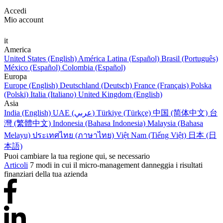
Accedi
Mio account
it
America
United States (English)
América Latina (Español)
Brasil (Português)
México (Español)
Colombia (Español)
Europa
Europe (English)
Deutschland (Deutsch)
France (Français)
Polska
(Polski)
Italia (Italiano)
United Kingdom (English)
Asia
India (English)
UAE (عربي)
Türkiye (Türkçe)
中国 (简体中文)
台
灣 (繁體中文)
Indonesia (Bahasa Indonesia)
Malaysia (Bahasa
Melayu)
ประเทศไทย (ภาษาไทย)
Việt Nam (Tiếng Việt)
日本 (日
本語)
Puoi cambiare la tua regione qui, se necessario
Articoli
7 modi in cui il micro-management danneggia i risultati
finanziari della tua azienda