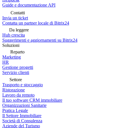
Guide e documentazione API
Contatti
Invia un ticket
Contatta un partner locale di Bitrix24
Da leggere
Hub crescita
Suggerimenti e aggiornamenti su Bitrix24
Soluzioni
Reparto
Marketing
HR
Gestione progetti
Servizio clienti
Settore
Trasporto e stoccaggio
Ristorazione
Lavoro da remoto
Il tuo software CRM immobiliare
Organizzazioni Sanitarie
Pratica Legale
Il Settore Immobiliare
Società di Consulenza
Aziende del Turismo