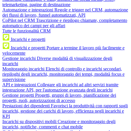
telemarketing, pagine di destinazione
Automazione e integrazioni
Regole e trigger nel CRM, automazione
dei flussi di lavoro, funnel automatizzati, API
CoPilot nel CRM
Trascrizione e riepilogo chiamate, completamento
automatico dei campi per gli affari
Tutte le funzionalità CRM
Incarichi e progetti
Incarichi e progetti
Portare a termine il lavoro più facilmente e
velocemente
Gestione incarichi
Diverse modalità di visualizzazione degli
incarichi
Monitoraggio incarichi
Elenchi di controllo e incarichi secondari,
riepiloghi degli incarichi, monitoraggio dei tempi, modalità focus e
supervisione
API e integrazioni
Collegare gli incarichi ad altri servizi tramite
integrazione API, per l'automazione avanzata degli incarichi
Gestione progetti
Progetti, gruppi di lavoro, pianificazione dei
progetti, ruoli, autorizzazioni di accesso
Prestazioni dei dipendenti
Favorisci la produttività con rapporti sugli
incarichi, gestione dei carichi di lavoro, efficienza negli incarichi e
KPI
Incarichi su dispositivi mobili
Creazione e monitoraggio degli
incarichi, notifiche, commenti e chat mobile