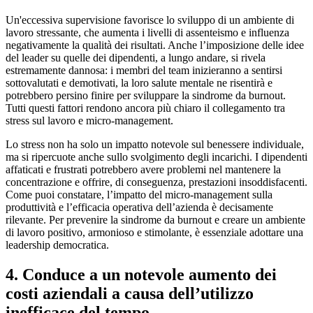
Un'eccessiva supervisione favorisce lo sviluppo di un ambiente di
lavoro stressante, che aumenta i livelli di assenteismo e influenza
negativamente la qualità dei risultati. Anche l’imposizione delle idee
del leader su quelle dei dipendenti, a lungo andare, si rivela
estremamente dannosa: i membri del team inizieranno a sentirsi
sottovalutati e demotivati, la loro salute mentale ne risentirà e
potrebbero persino finire per sviluppare la sindrome da burnout.
Tutti questi fattori rendono ancora più chiaro il collegamento tra
stress sul lavoro e micro-management.
Lo stress non ha solo un impatto notevole sul benessere individuale,
ma si ripercuote anche sullo svolgimento degli incarichi. I dipendenti
affaticati e frustrati potrebbero avere problemi nel mantenere la
concentrazione e offrire, di conseguenza, prestazioni insoddisfacenti.
Come puoi constatare, l’impatto del micro-management sulla
produttività e l’efficacia operativa dell’azienda è decisamente
rilevante. Per prevenire la sindrome da burnout e creare un ambiente
di lavoro positivo, armonioso e stimolante, è essenziale adottare una
leadership democratica.
4. Conduce a un notevole aumento dei
costi aziendali a causa dell’utilizzo
inefficace del tempo