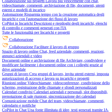
Collaborazione sui progetti
Lavora più velocemente con chat,
videochiamate, commenti, archiviazione di file, documenti, utenti
esterni e modelli di incarico
Automazione
Risparmia tempo con la creazione automatica degli
incarichi e con l'automazione dei flussi di lavoro
CoPilot in Incarichi
Descrizioni e riepiloghi degli incarichi, elenchi
di controllo e commenti generati con l'IA
Tutte le funzionalità per Incarichi e progetti
Collaborazione
Collaborazione
Facilitare il lavoro di gruppo
Spazio di lavoro online
Chat, feed aziendale, commenti, reazioni,
annunci aziendali e video
Documenti online e archiviazione di file
Archiviare, condividere e
modificare facilmente i documenti online con i colleghi grazie al
drive aziendale
Gruppi di lavoro
Crea gruppi di lavoro, invita utenti esterni, imposta
autorizzazioni di accesso e lavora su incarichi e progetti
Riunioni online
Videochiamate, videoconferenze, condivisione dello
schermo, registrazione delle chiamate e sfondi personalizzati
Calendari condivisi
Calendari aziendali e personali, slot disponibili,
prenotazione di sale riunioni, sincronizzazione dei calendari
Comunicazione mobile
Chat del team, videochiamate, commenti,
calendario e notifiche
CoPilot in Chat
Una fonte illimitata di idee, testi generati tramite IA,