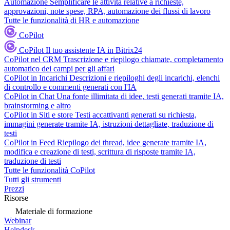
Automazione
Semplificare le attività relative a richieste,
approvazioni, note spese, RPA, automazione dei flussi di lavoro
Tutte le funzionalità di HR e automazione
CoPilot
CoPilot
Il tuo assistente IA in Bitrix24
CoPilot nel CRM
Trascrizione e riepilogo chiamate, completamento
automatico dei campi per gli affari
CoPilot in Incarichi
Descrizioni e riepiloghi degli incarichi, elenchi
di controllo e commenti generati con l'IA
CoPilot in Chat
Una fonte illimitata di idee, testi generati tramite IA,
brainstorming e altro
CoPilot in Siti e store
Testi accattivanti generati su richiesta,
immagini generate tramite IA, istruzioni dettagliate, traduzione di
testi
CoPilot in Feed
Riepilogo dei thread, idee generate tramite IA,
modifica e creazione di testi, scrittura di risposte tramite IA,
traduzione di testi
Tutte le funzionalità CoPilot
Tutti gli strumenti
Prezzi
Risorse
Materiale di formazione
Webinar
Helpdesk