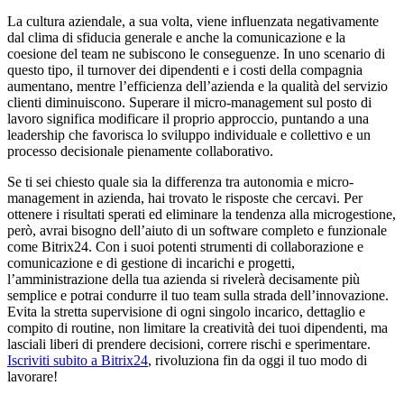
La cultura aziendale, a sua volta, viene influenzata negativamente
dal clima di sfiducia generale e anche la comunicazione e la
coesione del team ne subiscono le conseguenze. In uno scenario di
questo tipo, il turnover dei dipendenti e i costi della compagnia
aumentano, mentre l’efficienza dell’azienda e la qualità del servizio
clienti diminuiscono. Superare il micro-management sul posto di
lavoro significa modificare il proprio approccio, puntando a una
leadership che favorisca lo sviluppo individuale e collettivo e un
processo decisionale pienamente collaborativo.
Se ti sei chiesto quale sia la differenza tra autonomia e micro-
management in azienda, hai trovato le risposte che cercavi. Per
ottenere i risultati sperati ed eliminare la tendenza alla microgestione,
però, avrai bisogno dell’aiuto di un software completo e funzionale
come Bitrix24. Con i suoi potenti strumenti di collaborazione e
comunicazione e di gestione di incarichi e progetti,
l’amministrazione della tua azienda si rivelerà decisamente più
semplice e potrai condurre il tuo team sulla strada dell’innovazione.
Evita la stretta supervisione di ogni singolo incarico, dettaglio e
compito di routine, non limitare la creatività dei tuoi dipendenti, ma
lasciali liberi di prendere decisioni, correre rischi e sperimentare.
Iscriviti subito a Bitrix24
, rivoluziona fin da oggi il tuo modo di
lavorare!