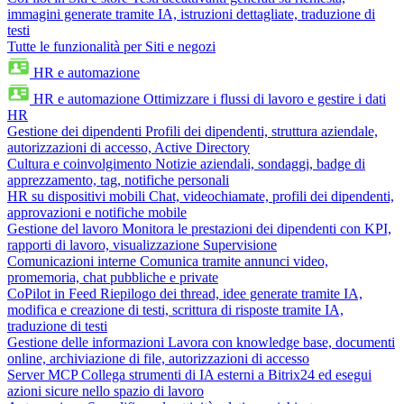
immagini generate tramite IA, istruzioni dettagliate, traduzione di
testi
Tutte le funzionalità per Siti e negozi
HR e automazione
HR e automazione
Ottimizzare i flussi di lavoro e gestire i dati
HR
Gestione dei dipendenti
Profili dei dipendenti, struttura aziendale,
autorizzazioni di accesso, Active Directory
Cultura e coinvolgimento
Notizie aziendali, sondaggi, badge di
apprezzamento, tag, notifiche personali
HR su dispositivi mobili
Chat, videochiamate, profili dei dipendenti,
approvazioni e notifiche mobile
Gestione del lavoro
Monitora le prestazioni dei dipendenti con KPI,
rapporti di lavoro, visualizzazione Supervisione
Comunicazioni interne
Comunica tramite annunci video,
promemoria, chat pubbliche e private
CoPilot in Feed
Riepilogo dei thread, idee generate tramite IA,
modifica e creazione di testi, scrittura di risposte tramite IA,
traduzione di testi
Gestione delle informazioni
Lavora con knowledge base, documenti
online, archiviazione di file, autorizzazioni di accesso
Server MCP
Collega strumenti di IA esterni a Bitrix24 ed esegui
azioni sicure nello spazio di lavoro