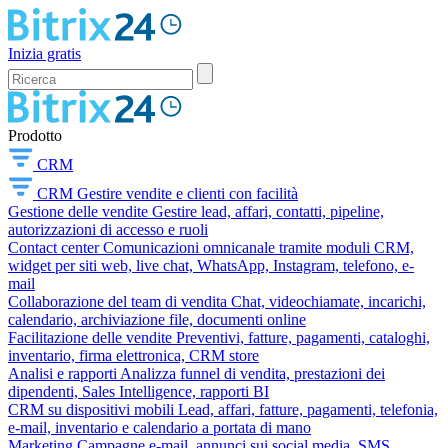
Inizia gratis
Prodotto
CRM
CRM
Gestire vendite e clienti con facilità
Gestione delle vendite
Gestire lead, affari, contatti, pipeline,
autorizzazioni di accesso e ruoli
Contact center
Comunicazioni omnicanale tramite moduli CRM,
widget per siti web, live chat, WhatsApp, Instagram, telefono, e-
mail
Collaborazione del team di vendita
Chat, videochiamate, incarichi,
calendario, archiviazione file, documenti online
Facilitazione delle vendite
Preventivi, fatture, pagamenti, cataloghi,
inventario, firma elettronica, CRM store
Analisi e rapporti
Analizza funnel di vendita, prestazioni dei
dipendenti, Sales Intelligence, rapporti BI
CRM su dispositivi mobili
Lead, affari, fatture, pagamenti, telefonia,
e-mail, inventario e calendario a portata di mano
Marketing
Campagne e-mail, annunci sui social media, SMS,