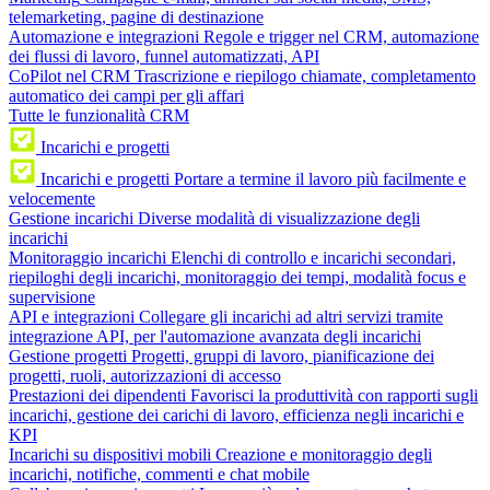
telemarketing, pagine di destinazione
Automazione e integrazioni
Regole e trigger nel CRM, automazione
dei flussi di lavoro, funnel automatizzati, API
CoPilot nel CRM
Trascrizione e riepilogo chiamate, completamento
automatico dei campi per gli affari
Tutte le funzionalità CRM
Incarichi e progetti
Incarichi e progetti
Portare a termine il lavoro più facilmente e
velocemente
Gestione incarichi
Diverse modalità di visualizzazione degli
incarichi
Monitoraggio incarichi
Elenchi di controllo e incarichi secondari,
riepiloghi degli incarichi, monitoraggio dei tempi, modalità focus e
supervisione
API e integrazioni
Collegare gli incarichi ad altri servizi tramite
integrazione API, per l'automazione avanzata degli incarichi
Gestione progetti
Progetti, gruppi di lavoro, pianificazione dei
progetti, ruoli, autorizzazioni di accesso
Prestazioni dei dipendenti
Favorisci la produttività con rapporti sugli
incarichi, gestione dei carichi di lavoro, efficienza negli incarichi e
KPI
Incarichi su dispositivi mobili
Creazione e monitoraggio degli
incarichi, notifiche, commenti e chat mobile