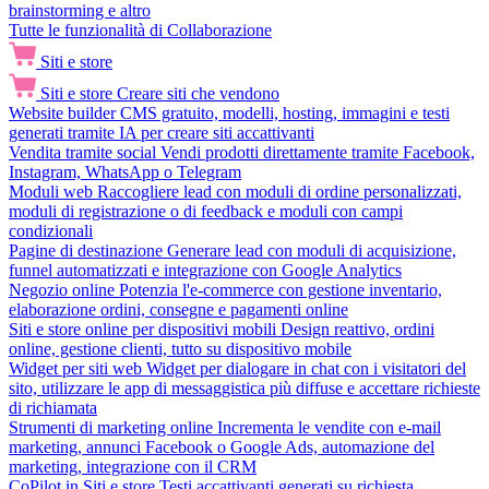
brainstorming e altro
Tutte le funzionalità di Collaborazione
Siti e store
Siti e store
Creare siti che vendono
Website builder
CMS gratuito, modelli, hosting, immagini e testi
generati tramite IA per creare siti accattivanti
Vendita tramite social
Vendi prodotti direttamente tramite Facebook,
Instagram, WhatsApp o Telegram
Moduli web
Raccogliere lead con moduli di ordine personalizzati,
moduli di registrazione o di feedback e moduli con campi
condizionali
Pagine di destinazione
Generare lead con moduli di acquisizione,
funnel automatizzati e integrazione con Google Analytics
Negozio online
Potenzia l'e-commerce con gestione inventario,
elaborazione ordini, consegne e pagamenti online
Siti e store online per dispositivi mobili
Design reattivo, ordini
online, gestione clienti, tutto su dispositivo mobile
Widget per siti web
Widget per dialogare in chat con i visitatori del
sito, utilizzare le app di messaggistica più diffuse e accettare richieste
di richiamata
Strumenti di marketing online
Incrementa le vendite con e-mail
marketing, annunci Facebook o Google Ads, automazione del
marketing, integrazione con il CRM
CoPilot in Siti e store
Testi accattivanti generati su richiesta,