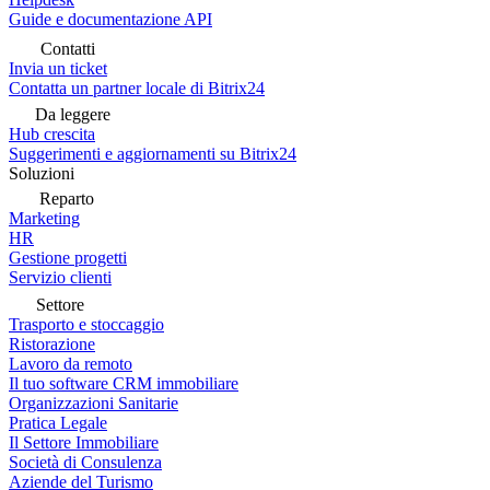
Guide e documentazione API
Contatti
Invia un ticket
Contatta un partner locale di Bitrix24
Da leggere
Hub crescita
Suggerimenti e aggiornamenti su Bitrix24
Soluzioni
Reparto
Marketing
HR
Gestione progetti
Servizio clienti
Settore
Trasporto e stoccaggio
Ristorazione
Lavoro da remoto
Il tuo software CRM immobiliare
Organizzazioni Sanitarie
Pratica Legale
Il Settore Immobiliare
Società di Consulenza
Aziende del Turismo