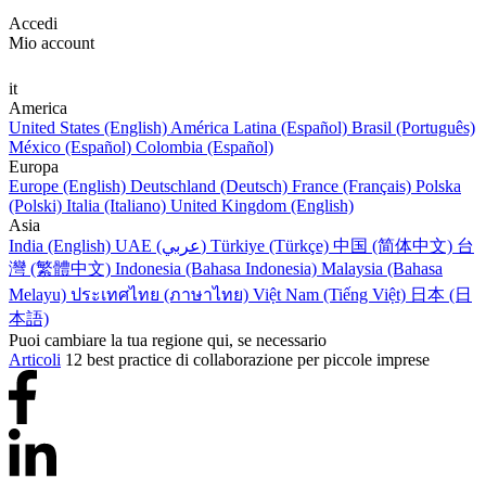
Accedi
Mio account
it
America
United States (English)
América Latina (Español)
Brasil (Português)
México (Español)
Colombia (Español)
Europa
Europe (English)
Deutschland (Deutsch)
France (Français)
Polska
(Polski)
Italia (Italiano)
United Kingdom (English)
Asia
India (English)
UAE (عربي)
Türkiye (Türkçe)
中国 (简体中文)
台
灣 (繁體中文)
Indonesia (Bahasa Indonesia)
Malaysia (Bahasa
Melayu)
ประเทศไทย (ภาษาไทย)
Việt Nam (Tiếng Việt)
日本 (日
本語)
Puoi cambiare la tua regione qui, se necessario
Articoli
12 best practice di collaborazione per piccole imprese