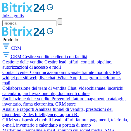
Inizia gratis
Prodotto
CRM
CRM
Gestire vendite e clienti con facilità
Gestione delle vendite
Gestire lead, affari, contatti, pipeline,
autorizzazioni di accesso e ruoli
Contact center
Comunicazioni omnicanale tramite moduli CRM,
widget per siti web, live chat, WhatsApp, Instagram, telefono, e-
mail
Collaborazione del team di vendita
Chat, videochiamate, incarichi,
calendario, archiviazione file, documenti online
Facilitazione delle vendite
Preventivi, fatture, pagamenti, cataloghi,
inventario, firma elettronica, CRM store
Analisi e rapporti
Analizza funnel di vendita, prestazioni dei
dipendenti, Sales Intelligence, rapporti BI
CRM su dispositivi mobili
Lead, affari, fatture, pagamenti, telefonia,
e-mail, inventario e calendario a portata di mano
Marketing
Campagne e-mail, annunci sui social media, SMS,