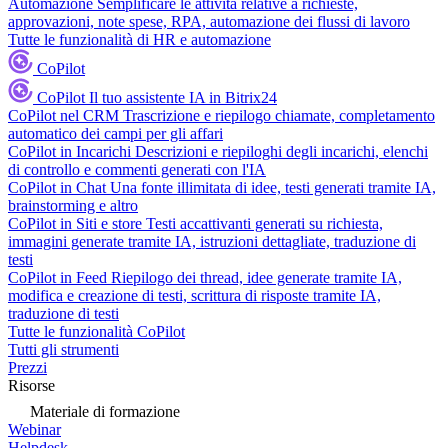
Automazione
Semplificare le attività relative a richieste,
approvazioni, note spese, RPA, automazione dei flussi di lavoro
Tutte le funzionalità di HR e automazione
CoPilot
CoPilot
Il tuo assistente IA in Bitrix24
CoPilot nel CRM
Trascrizione e riepilogo chiamate, completamento
automatico dei campi per gli affari
CoPilot in Incarichi
Descrizioni e riepiloghi degli incarichi, elenchi
di controllo e commenti generati con l'IA
CoPilot in Chat
Una fonte illimitata di idee, testi generati tramite IA,
brainstorming e altro
CoPilot in Siti e store
Testi accattivanti generati su richiesta,
immagini generate tramite IA, istruzioni dettagliate, traduzione di
testi
CoPilot in Feed
Riepilogo dei thread, idee generate tramite IA,
modifica e creazione di testi, scrittura di risposte tramite IA,
traduzione di testi
Tutte le funzionalità CoPilot
Tutti gli strumenti
Prezzi
Risorse
Materiale di formazione
Webinar
Helpdesk