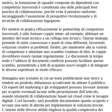
motivo, la formazione di squadre composte da dipendenti con
competenze trasversali è considerata una delle principali best
practice di collaborazione, perché evita il pensiero uniforme,
incoraggiando l’assunzione di prospettive rivoluzionarie e di
tecniche di collaborazione ingegnose.
Per mettere in pratica efficacemente le partnership di competenze
trasversali, è utile formare coppie miste: ad esempio, abbinare un
membro del team tecnico a un collega non tecnico. Questa strategia
permette di unire conoscenze e punti di vista differenti, favorendo
soluzioni creative ai problemi. Inoltre, per mantenere alta la varietà
di competenze e stimolare uno scambio continuo di idee, le coppie
dovrebbero essere ruotate regolarmente. Le discussioni in tempo
reale e l’utilizzo di documenti condivisi possono facilitare questo
scambio, permettendo a tutti di acquisire nuovi insight e di integrare
le diverse esperienze in modo efficace.
Immagina uno scenario in cui un team pubblicitario non riesce a
rendere un prodotto abbastanza accattivante da attirare il pubblico.
Gli esperti del marketing e gli sviluppatori possono lavorare insieme
per scoprire eventuali lacune nella presentazione dell’articolo,
usando strumenti di collaborazione basati sul cloud come le lavagne
digitali. Così facendo, sarà possibile documentare quanto scoperto e
avviare una serie di attività per implementare le soluzioni trovate.
L’unione delle diverse abilità migliora la qualità complessiva dei