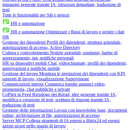
immagini generate tramite IA, istruzioni dettagliate, traduzione di
testi
Tutte le funzionalità per Siti e negozi
HR e automazione
HR e automazione
Ottimizzare i flussi di lavoro e gestire i dati
HR
Gestione dei dipendenti
Profili dei dipendenti, struttura aziendale,
autorizzazioni di accesso, Active Directory
Cultura e coinvolgimento
Notizie aziendali, sondaggi, badge di
apprezzamento, tag, notifiche personali
HR su dispositivi mobili
Chat, videochiamate, profili dei dipendenti,
approvazioni e notifiche mobile
Gestione del lavoro
Monitora le prestazioni dei dipendenti con KPI,
rapporti di lavoro, visualizzazione Supervisione
Comunicazioni interne
Comunica tramite annunci video,
promemoria, chat pubbliche e private
CoPilot in Feed
Riepilogo dei thread, idee generate tramite IA,
modifica e creazione di testi, scrittura di risposte tramite IA,
traduzione di testi
Gestione delle informazioni
Lavora con knowledge base, documenti
online, archiviazione di file, autorizzazioni di accesso
Server MCP
Collega strumenti di IA esterni a Bitrix24 ed esegui
azioni sicure nello spazio di lavoro