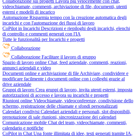
Collaborazione sui progetti
Lavora più velocemente con chat,
videochiamate, commenti, archiviazione di file, documenti, utenti
esterni e modelli di incarico
Automazione
Risparmia tempo con la creazione automatica degli
incarichi e con l'automazione dei flussi di lavoro
CoPilot in Incarichi
Descrizioni e riepiloghi degli incarichi, elenchi
di controllo e commenti generati con l'IA
Tutte le funzionalità per Incarichi e progetti
Collaborazione
Collaborazione
Facilitare il lavoro di gruppo
Spazio di lavoro online
Chat, feed aziendale, commenti, reazioni,
annunci aziendali e video
Documenti online e archiviazione di file
Archiviare, condividere e
modificare facilmente i documenti online con i colleghi grazie al
drive aziendale
Gruppi di lavoro
Crea gruppi di lavoro, invita utenti esterni, imposta
autorizzazioni di accesso e lavora su incarichi e progetti
Riunioni online
Videochiamate, videoconferenze, condivisione dello
schermo, registrazione delle chiamate e sfondi personalizzati
Calendari condivisi
Calendari aziendali e personali, slot disponibili,
prenotazione di sale riunioni, sincronizzazione dei calendari
Comunicazione mobile
Chat del team, videochiamate, commenti,
calendario e notifiche
CoPilot in Chat
Una fonte illimitata di idee, testi generati tramite IA,