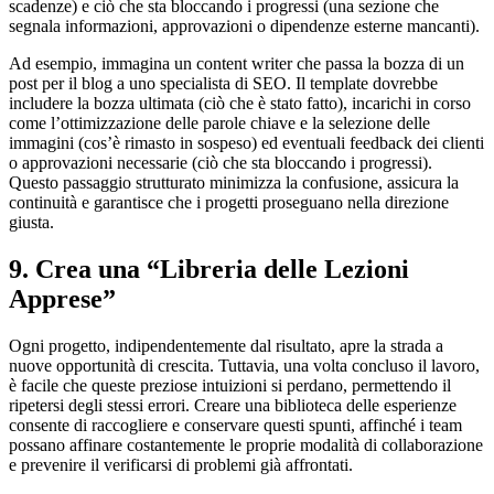
scadenze) e ciò che sta bloccando i progressi (una sezione che
segnala informazioni, approvazioni o dipendenze esterne mancanti).
Ad esempio, immagina un content writer che passa la bozza di un
post per il blog a uno specialista di SEO. Il template dovrebbe
includere la bozza ultimata (ciò che è stato fatto), incarichi in corso
come l’ottimizzazione delle parole chiave e la selezione delle
immagini (cos’è rimasto in sospeso) ed eventuali feedback dei clienti
o approvazioni necessarie (ciò che sta bloccando i progressi).
Questo passaggio strutturato minimizza la confusione, assicura la
continuità e garantisce che i progetti proseguano nella direzione
giusta.
9. Crea una “Libreria delle Lezioni
Apprese”
Ogni progetto, indipendentemente dal risultato, apre la strada a
nuove opportunità di crescita. Tuttavia, una volta concluso il lavoro,
è facile che queste preziose intuizioni si perdano, permettendo il
ripetersi degli stessi errori. Creare una biblioteca delle esperienze
consente di raccogliere e conservare questi spunti, affinché i team
possano affinare costantemente le proprie modalità di collaborazione
e prevenire il verificarsi di problemi già affrontati.