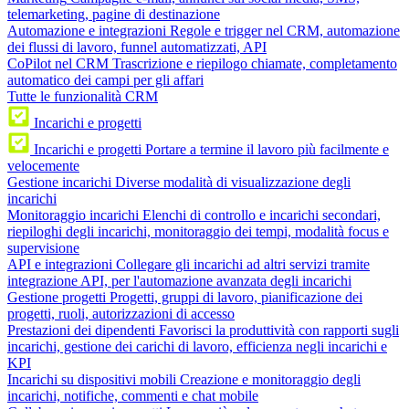
telemarketing, pagine di destinazione
Automazione e integrazioni
Regole e trigger nel CRM, automazione
dei flussi di lavoro, funnel automatizzati, API
CoPilot nel CRM
Trascrizione e riepilogo chiamate, completamento
automatico dei campi per gli affari
Tutte le funzionalità CRM
Incarichi e progetti
Incarichi e progetti
Portare a termine il lavoro più facilmente e
velocemente
Gestione incarichi
Diverse modalità di visualizzazione degli
incarichi
Monitoraggio incarichi
Elenchi di controllo e incarichi secondari,
riepiloghi degli incarichi, monitoraggio dei tempi, modalità focus e
supervisione
API e integrazioni
Collegare gli incarichi ad altri servizi tramite
integrazione API, per l'automazione avanzata degli incarichi
Gestione progetti
Progetti, gruppi di lavoro, pianificazione dei
progetti, ruoli, autorizzazioni di accesso
Prestazioni dei dipendenti
Favorisci la produttività con rapporti sugli
incarichi, gestione dei carichi di lavoro, efficienza negli incarichi e
KPI
Incarichi su dispositivi mobili
Creazione e monitoraggio degli
incarichi, notifiche, commenti e chat mobile