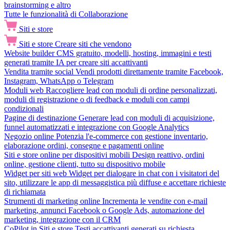
brainstorming e altro
Tutte le funzionalità di Collaborazione
Siti e store
Siti e store
Creare siti che vendono
Website builder
CMS gratuito, modelli, hosting, immagini e testi
generati tramite IA per creare siti accattivanti
Vendita tramite social
Vendi prodotti direttamente tramite Facebook,
Instagram, WhatsApp o Telegram
Moduli web
Raccogliere lead con moduli di ordine personalizzati,
moduli di registrazione o di feedback e moduli con campi
condizionali
Pagine di destinazione
Generare lead con moduli di acquisizione,
funnel automatizzati e integrazione con Google Analytics
Negozio online
Potenzia l'e-commerce con gestione inventario,
elaborazione ordini, consegne e pagamenti online
Siti e store online per dispositivi mobili
Design reattivo, ordini
online, gestione clienti, tutto su dispositivo mobile
Widget per siti web
Widget per dialogare in chat con i visitatori del
sito, utilizzare le app di messaggistica più diffuse e accettare richieste
di richiamata
Strumenti di marketing online
Incrementa le vendite con e-mail
marketing, annunci Facebook o Google Ads, automazione del
marketing, integrazione con il CRM
CoPilot in Siti e store
Testi accattivanti generati su richiesta,