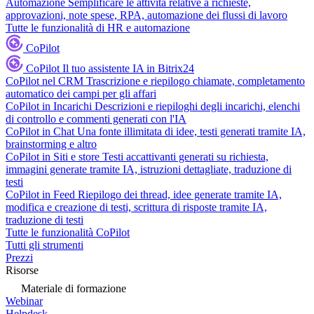
Automazione
Semplificare le attività relative a richieste,
approvazioni, note spese, RPA, automazione dei flussi di lavoro
Tutte le funzionalità di HR e automazione
CoPilot
CoPilot
Il tuo assistente IA in Bitrix24
CoPilot nel CRM
Trascrizione e riepilogo chiamate, completamento
automatico dei campi per gli affari
CoPilot in Incarichi
Descrizioni e riepiloghi degli incarichi, elenchi
di controllo e commenti generati con l'IA
CoPilot in Chat
Una fonte illimitata di idee, testi generati tramite IA,
brainstorming e altro
CoPilot in Siti e store
Testi accattivanti generati su richiesta,
immagini generate tramite IA, istruzioni dettagliate, traduzione di
testi
CoPilot in Feed
Riepilogo dei thread, idee generate tramite IA,
modifica e creazione di testi, scrittura di risposte tramite IA,
traduzione di testi
Tutte le funzionalità CoPilot
Tutti gli strumenti
Prezzi
Risorse
Materiale di formazione
Webinar
Helpdesk