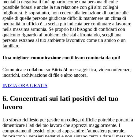
mentalità negativa ti farà apparire come una persona di cui è
possibile fidarsi e anche la tua relazione con gli altri colleghi
migliorerà. E soprattutto, non cedere alla tentazione di parlare alle
spalle di quelle persone giudicate difficili: mantenere un clima di
neutralità in ufficio è la scelta più indicata per continuare a lavorare
nella massima armonia. Se proprio hai bisogno di confidarti con
qualcuno riguardo ai problemi che stai affrontando, scegli una
persona estranea al tuo ambiente lavorativo come un amico o un
familiare.
Una migliore comunicazione con il team comincia da qui!
Comunica e collabora su Bitrix24: messaggistica, videoconferenze,
incarichi, archiviazione di file e altro ancora.
INIZIA ORA GRATIS
6. Concentrati sui lati positivi del tuo
lavoro
Lo sforzo richiesto per gestire un collega difficile potrebbe portarti a
dimenticare i lati del tuo lavoro che apprezzi maggiormente. I
comportamenti tossici, oltre ad appesantire l’atmosfera generale,
favoriscono i pensieri negativi e non aiutano certo a dare il massimo.