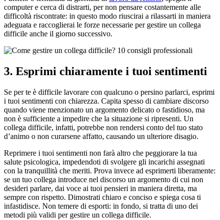
computer e cerca di distrarti, per non pensare costantemente alle
difficoltà riscontrate: in questo modo riuscirai a rilassarti in maniera
adeguata e raccoglierai le forze necessarie per gestire un collega
difficile anche il giorno successivo.
3. Esprimi chiaramente i tuoi sentimenti
Se per te è difficile lavorare con qualcuno o persino parlarci, esprimi
i tuoi sentimenti con chiarezza. Capita spesso di cambiare discorso
quando viene menzionato un argomento delicato o fastidioso, ma
non è sufficiente a impedire che la situazione si ripresenti. Un
collega difficile, infatti, potrebbe non rendersi conto del tuo stato
d’animo o non curarsene affatto, causando un ulteriore disagio.
Reprimere i tuoi sentimenti non farà altro che peggiorare la tua
salute psicologica, impedendoti di svolgere gli incarichi assegnati
con la tranquillità che meriti. Prova invece ad esprimerti liberamente:
se un tuo collega introduce nel discorso un argomento di cui non
desideri parlare, dai voce ai tuoi pensieri in maniera diretta, ma
sempre con rispetto. Dimostrati chiaro e conciso e spiega cosa ti
infastidisce. Non temere di esporti: in fondo, si tratta di uno dei
metodi più validi per gestire un collega difficile.