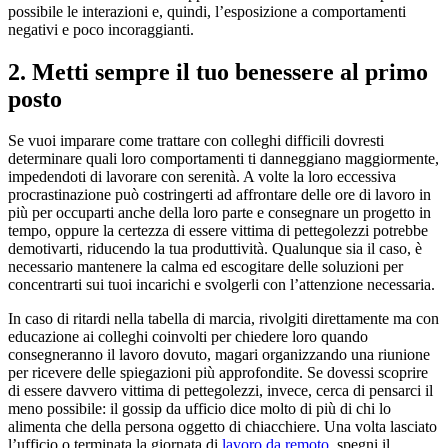
possibile le interazioni e, quindi, l’esposizione a comportamenti
negativi e poco incoraggianti.
2. Metti sempre il tuo benessere al primo
posto
Se vuoi imparare come trattare con colleghi difficili dovresti
determinare quali loro comportamenti ti danneggiano maggiormente,
impedendoti di lavorare con serenità. A volte la loro eccessiva
procrastinazione può costringerti ad affrontare delle ore di lavoro in
più per occuparti anche della loro parte e consegnare un progetto in
tempo, oppure la certezza di essere vittima di pettegolezzi potrebbe
demotivarti, riducendo la tua produttività. Qualunque sia il caso, è
necessario mantenere la calma ed escogitare delle soluzioni per
concentrarti sui tuoi incarichi e svolgerli con l’attenzione necessaria.
In caso di ritardi nella tabella di marcia, rivolgiti direttamente ma con
educazione ai colleghi coinvolti per chiedere loro quando
consegneranno il lavoro dovuto, magari organizzando una riunione
per ricevere delle spiegazioni più approfondite. Se dovessi scoprire
di essere davvero vittima di pettegolezzi, invece, cerca di pensarci il
meno possibile: il gossip da ufficio dice molto di più di chi lo
alimenta che della persona oggetto di chiacchiere. Una volta lasciato
l’ufficio o terminata la giornata di
lavoro da remoto
, spegni il