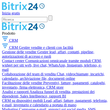
Inizia gratis
Prodotto
CRM
CRM
Gestire vendite e clienti con facilità
Gestione delle vendite
Gestire lead, affari, contatti, pipeline,
autorizzazioni di accesso e ruoli
Contact center
Comunicazioni omnicanale tramite moduli CRM,
widget per siti web, live chat, WhatsApp, Instagram, telefono, e-
mail
Collaborazione del team di vendita
Chat, videochiamate, incarichi,
calendario, archiviazione file, documenti online
Facilitazione delle vendite
Preventivi, fatture, pagamenti, cataloghi,
inventario, firma elettronica, CRM store
Analisi e rapporti
Analizza funnel di vendita, prestazioni dei
dipendenti, Sales Intelligence, rapporti BI
CRM su dispositivi mobili
Lead, affari, fatture, pagamenti, telefonia,
e-mail, inventario e calendario a portata di mano
Marketing
Campagne e-mail, annunci sui social media, SMS,