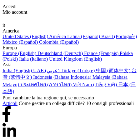
Accedi
Mio account
it
America
United States (English)
América Latina (Español)
Brasil (Português)
México (Español)
Colombia (Español)
Europa
Europe (English)
Deutschland (Deutsch)
France (Français)
Polska
(Polski)
Italia (Italiano)
United Kingdom (English)
Asia
India (English)
UAE (عربي)
Türkiye (Türkçe)
中国 (简体中文)
台
灣 (繁體中文)
Indonesia (Bahasa Indonesia)
Malaysia (Bahasa
Melayu)
ประเทศไทย (ภาษาไทย)
Việt Nam (Tiếng Việt)
日本 (日
本語)
Puoi cambiare la tua regione qui, se necessario
Articoli
Come gestire un collega difficile? 10 consigli professionali