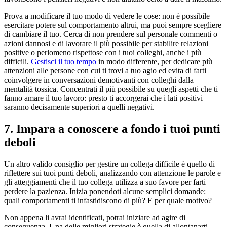
Prova a modificare il tuo modo di vedere le cose: non è possibile
esercitare potere sul comportamento altrui, ma puoi sempre scegliere
di cambiare il tuo. Cerca di non prendere sul personale commenti o
azioni dannosi e di lavorare il più possibile per stabilire relazioni
positive o perlomeno rispettose con i tuoi colleghi, anche i più
difficili.
Gestisci il tuo tempo
in modo differente, per dedicare più
attenzioni alle persone con cui ti trovi a tuo agio ed evita di farti
coinvolgere in conversazioni demotivanti con colleghi dalla
mentalità tossica. Concentrati il più possibile su quegli aspetti che ti
fanno amare il tuo lavoro: presto ti accorgerai che i lati positivi
saranno decisamente superiori a quelli negativi.
7. Impara a conoscere a fondo i tuoi punti
deboli
Un altro valido consiglio per gestire un collega difficile è quello di
riflettere sui tuoi punti deboli, analizzando con attenzione le parole e
gli atteggiamenti che il tuo collega utilizza a suo favore per farti
perdere la pazienza. Inizia ponendoti alcune semplici domande:
quali comportamenti ti infastidiscono di più? E per quale motivo?
Non appena li avrai identificati, potrai iniziare ad agire di
conseguenza. Una delle migliori strategie è quella di allontanarti