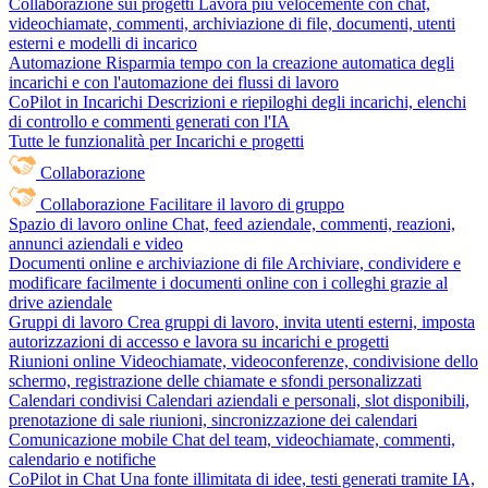
Collaborazione sui progetti
Lavora più velocemente con chat,
videochiamate, commenti, archiviazione di file, documenti, utenti
esterni e modelli di incarico
Automazione
Risparmia tempo con la creazione automatica degli
incarichi e con l'automazione dei flussi di lavoro
CoPilot in Incarichi
Descrizioni e riepiloghi degli incarichi, elenchi
di controllo e commenti generati con l'IA
Tutte le funzionalità per Incarichi e progetti
Collaborazione
Collaborazione
Facilitare il lavoro di gruppo
Spazio di lavoro online
Chat, feed aziendale, commenti, reazioni,
annunci aziendali e video
Documenti online e archiviazione di file
Archiviare, condividere e
modificare facilmente i documenti online con i colleghi grazie al
drive aziendale
Gruppi di lavoro
Crea gruppi di lavoro, invita utenti esterni, imposta
autorizzazioni di accesso e lavora su incarichi e progetti
Riunioni online
Videochiamate, videoconferenze, condivisione dello
schermo, registrazione delle chiamate e sfondi personalizzati
Calendari condivisi
Calendari aziendali e personali, slot disponibili,
prenotazione di sale riunioni, sincronizzazione dei calendari
Comunicazione mobile
Chat del team, videochiamate, commenti,
calendario e notifiche
CoPilot in Chat
Una fonte illimitata di idee, testi generati tramite IA,