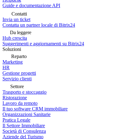
Guide e documentazione API
Contatti
Invia un ticket
Contatta un partner locale di Bitrix24
Da leggere
Hub crescita
Suggerimenti e aggiornamenti su Bitrix24
Soluzioni
Reparto
Marketing
HR
Gestione progetti
Servizio clienti
Settore
Trasporto e stoccaggio
Ristorazione
Lavoro da remoto
Il tuo software CRM immobiliare
Organizzazioni Sanitarie
Pratica Legale
Il Settore Immobiliare
Società di Consulenza
Aziende del Turismo