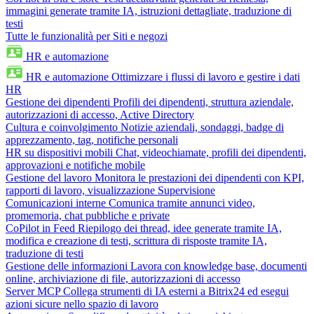
immagini generate tramite IA, istruzioni dettagliate, traduzione di
testi
Tutte le funzionalità per Siti e negozi
HR e automazione
HR e automazione
Ottimizzare i flussi di lavoro e gestire i dati
HR
Gestione dei dipendenti
Profili dei dipendenti, struttura aziendale,
autorizzazioni di accesso, Active Directory
Cultura e coinvolgimento
Notizie aziendali, sondaggi, badge di
apprezzamento, tag, notifiche personali
HR su dispositivi mobili
Chat, videochiamate, profili dei dipendenti,
approvazioni e notifiche mobile
Gestione del lavoro
Monitora le prestazioni dei dipendenti con KPI,
rapporti di lavoro, visualizzazione Supervisione
Comunicazioni interne
Comunica tramite annunci video,
promemoria, chat pubbliche e private
CoPilot in Feed
Riepilogo dei thread, idee generate tramite IA,
modifica e creazione di testi, scrittura di risposte tramite IA,
traduzione di testi
Gestione delle informazioni
Lavora con knowledge base, documenti
online, archiviazione di file, autorizzazioni di accesso
Server MCP
Collega strumenti di IA esterni a Bitrix24 ed esegui
azioni sicure nello spazio di lavoro