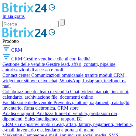
Inizia gratis
Prodotto
CRM
CRM
Gestire vendite e clienti con facilità
Gestione delle vendite
Gestire lead, affari, contatti, pipeline,
autorizzazioni di accesso e ruoli
Contact center
Comunicazioni omnicanale tramite moduli CRM,
widget per siti web, live chat, WhatsApp, Instagram, telefono, e-
mail
Collaborazione del team di vendita
Chat, videochiamate, incarichi,
calendario, archiviazione file, documenti online
Facilitazione delle vendite
Preventivi, fatture, pagamenti, cataloghi,
inventario, firma elettronica, CRM store
Analisi e rapporti
Analizza funnel di vendita, prestazioni dei
dipendenti, Sales Intelligence, rapporti BI
CRM su dispositivi mobili
Lead, affari, fatture, pagamenti, telefonia,
e-mail, inventario e calendario a portata di mano
Marketing
Campagne e-mail, annunci sui social media, SMS,