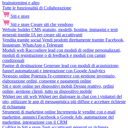
brainstorming e altro
Tutte le funzionalità di Collaborazione
Siti e store
Siti e store
Creare siti che vendono
Website builder
CMS gratuito, modelli, hosting, immagini e testi
generati tramite IA per creare siti accattivanti
Vendita tramite social
Vendi prodotti direttamente tramite Facebook,
Instagram, WhatsApp o Telegram
Moduli web
Raccogliere lead con moduli di ordine personalizzati,
moduli di registrazione o di feedback e moduli con campi
condizionali
Pagine di destinazione
Generare lead con moduli di acquisizione,
funnel automatizzati e integrazione con Google Analytics
Negozio online
Potenzia l'e-commerce con gestione inventario,
elaborazione ordini, consegne e pagamenti online
Siti e store online per dispositivi mobili
Design reattivo, ordini
online, gestione clienti, tutto su dispositivo mobile
Widget per siti web
Widget per dialogare in chat con i visitatori del
sito, utilizzare le app di messaggistica più diffuse e accettare richieste
di richiamata
Strumenti di marketing online
Incrementa le vendite con e-mail
marketing, annunci Facebook o Google Ads, automazione del
marketing, integrazione con il CRM
CoPilot in Siti e store
Testi accattivanti generati su richiesta,