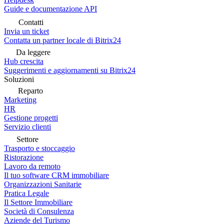
Guide e documentazione API
Contatti
Invia un ticket
Contatta un partner locale di Bitrix24
Da leggere
Hub crescita
Suggerimenti e aggiornamenti su Bitrix24
Soluzioni
Reparto
Marketing
HR
Gestione progetti
Servizio clienti
Settore
Trasporto e stoccaggio
Ristorazione
Lavoro da remoto
Il tuo software CRM immobiliare
Organizzazioni Sanitarie
Pratica Legale
Il Settore Immobiliare
Società di Consulenza
Aziende del Turismo