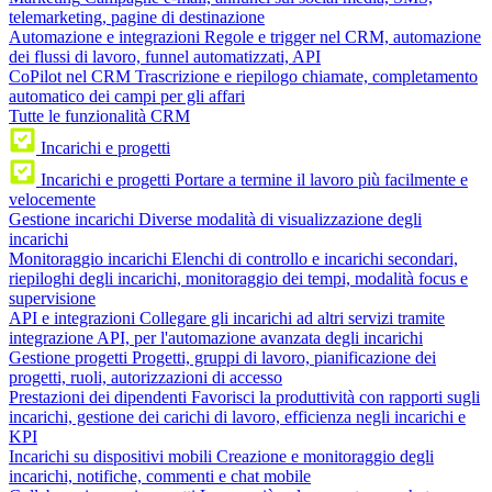
telemarketing, pagine di destinazione
Automazione e integrazioni
Regole e trigger nel CRM, automazione
dei flussi di lavoro, funnel automatizzati, API
CoPilot nel CRM
Trascrizione e riepilogo chiamate, completamento
automatico dei campi per gli affari
Tutte le funzionalità CRM
Incarichi e progetti
Incarichi e progetti
Portare a termine il lavoro più facilmente e
velocemente
Gestione incarichi
Diverse modalità di visualizzazione degli
incarichi
Monitoraggio incarichi
Elenchi di controllo e incarichi secondari,
riepiloghi degli incarichi, monitoraggio dei tempi, modalità focus e
supervisione
API e integrazioni
Collegare gli incarichi ad altri servizi tramite
integrazione API, per l'automazione avanzata degli incarichi
Gestione progetti
Progetti, gruppi di lavoro, pianificazione dei
progetti, ruoli, autorizzazioni di accesso
Prestazioni dei dipendenti
Favorisci la produttività con rapporti sugli
incarichi, gestione dei carichi di lavoro, efficienza negli incarichi e
KPI
Incarichi su dispositivi mobili
Creazione e monitoraggio degli
incarichi, notifiche, commenti e chat mobile