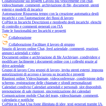
Collaborazione sui progetti
Lavora più velocemente con chat,
videochiamate, commenti, archiviazione di file, documenti, utenti
esterni e modelli di incarico
Automazione
Risparmia tempo con la creazione automatica degli
incarichi e con l'automazione dei flussi di lavoro
CoPilot in Incarichi
Descrizioni e riepiloghi degli incarichi, elenchi
di controllo e commenti generati con l'IA
Tutte le funzionalità per Incarichi e progetti
Collaborazione
Collaborazione
Facilitare il lavoro di gruppo
Spazio di lavoro online
Chat, feed aziendale, commenti, reazioni,
annunci aziendali e video
Documenti online e archiviazione di file
Archiviare, condividere e
modificare facilmente i documenti online con i colleghi grazie al
drive aziendale
Gruppi di lavoro
Crea gruppi di lavoro, invita utenti esterni, imposta
autorizzazioni di accesso e lavora su incarichi e progetti
Riunioni online
Videochiamate, videoconferenze, condivisione dello
schermo, registrazione delle chiamate e sfondi personalizzati
Calendari condivisi
Calendari aziendali e personali, slot disponibili,
prenotazione di sale riunioni, sincronizzazione dei calendari
Comunicazione mobile
Chat del team, videochiamate, commenti,
calendario e notifiche
CoPilot in Chat
Una fonte illimitata di idee, testi generati tramite IA,