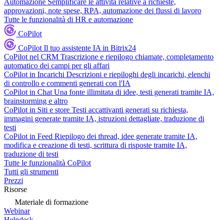
Automazione
Semplificare le attività relative a richieste,
approvazioni, note spese, RPA, automazione dei flussi di lavoro
Tutte le funzionalità di HR e automazione
CoPilot
CoPilot
Il tuo assistente IA in Bitrix24
CoPilot nel CRM
Trascrizione e riepilogo chiamate, completamento
automatico dei campi per gli affari
CoPilot in Incarichi
Descrizioni e riepiloghi degli incarichi, elenchi
di controllo e commenti generati con l'IA
CoPilot in Chat
Una fonte illimitata di idee, testi generati tramite IA,
brainstorming e altro
CoPilot in Siti e store
Testi accattivanti generati su richiesta,
immagini generate tramite IA, istruzioni dettagliate, traduzione di
testi
CoPilot in Feed
Riepilogo dei thread, idee generate tramite IA,
modifica e creazione di testi, scrittura di risposte tramite IA,
traduzione di testi
Tutte le funzionalità CoPilot
Tutti gli strumenti
Prezzi
Risorse
Materiale di formazione
Webinar
Helpdesk