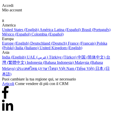
Accedi
Mio account
it
America
United States (English)
América Latina (Español)
Brasil (Português)
México (Español)
Colombia (Español)
Europa
Europe (English)
Deutschland (Deutsch)
France (Français)
Polska
(Polski)
Italia (Italiano)
United Kingdom (English)
Asia
India (English)
UAE (عربي)
Türkiye (Türkçe)
中国 (简体中文)
台
灣 (繁體中文)
Indonesia (Bahasa Indonesia)
Malaysia (Bahasa
Melayu)
ประเทศไทย (ภาษาไทย)
Việt Nam (Tiếng Việt)
日本 (日
本語)
Puoi cambiare la tua regione qui, se necessario
Articoli
Come vendere di più con il CRM