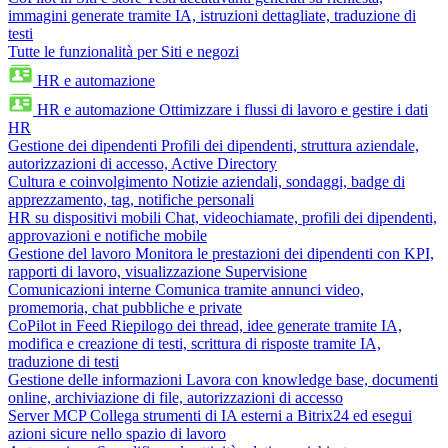
immagini generate tramite IA, istruzioni dettagliate, traduzione di
testi
Tutte le funzionalità per Siti e negozi
HR e automazione
HR e automazione
Ottimizzare i flussi di lavoro e gestire i dati
HR
Gestione dei dipendenti
Profili dei dipendenti, struttura aziendale,
autorizzazioni di accesso, Active Directory
Cultura e coinvolgimento
Notizie aziendali, sondaggi, badge di
apprezzamento, tag, notifiche personali
HR su dispositivi mobili
Chat, videochiamate, profili dei dipendenti,
approvazioni e notifiche mobile
Gestione del lavoro
Monitora le prestazioni dei dipendenti con KPI,
rapporti di lavoro, visualizzazione Supervisione
Comunicazioni interne
Comunica tramite annunci video,
promemoria, chat pubbliche e private
CoPilot in Feed
Riepilogo dei thread, idee generate tramite IA,
modifica e creazione di testi, scrittura di risposte tramite IA,
traduzione di testi
Gestione delle informazioni
Lavora con knowledge base, documenti
online, archiviazione di file, autorizzazioni di accesso
Server MCP
Collega strumenti di IA esterni a Bitrix24 ed esegui
azioni sicure nello spazio di lavoro