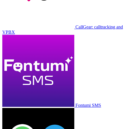
CallGear: calltracking and
VPBX
Fontumi SMS