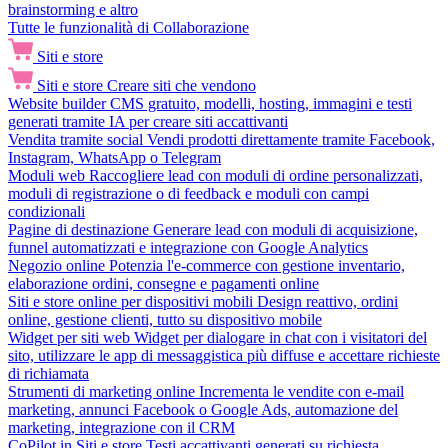
brainstorming e altro
Tutte le funzionalità di Collaborazione
Siti e store
Siti e store
Creare siti che vendono
Website builder
CMS gratuito, modelli, hosting, immagini e testi
generati tramite IA per creare siti accattivanti
Vendita tramite social
Vendi prodotti direttamente tramite Facebook,
Instagram, WhatsApp o Telegram
Moduli web
Raccogliere lead con moduli di ordine personalizzati,
moduli di registrazione o di feedback e moduli con campi
condizionali
Pagine di destinazione
Generare lead con moduli di acquisizione,
funnel automatizzati e integrazione con Google Analytics
Negozio online
Potenzia l'e-commerce con gestione inventario,
elaborazione ordini, consegne e pagamenti online
Siti e store online per dispositivi mobili
Design reattivo, ordini
online, gestione clienti, tutto su dispositivo mobile
Widget per siti web
Widget per dialogare in chat con i visitatori del
sito, utilizzare le app di messaggistica più diffuse e accettare richieste
di richiamata
Strumenti di marketing online
Incrementa le vendite con e-mail
marketing, annunci Facebook o Google Ads, automazione del
marketing, integrazione con il CRM
CoPilot in Siti e store
Testi accattivanti generati su richiesta,