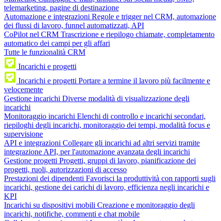
telemarketing, pagine di destinazione
Automazione e integrazioni
Regole e trigger nel CRM, automazione
dei flussi di lavoro, funnel automatizzati, API
CoPilot nel CRM
Trascrizione e riepilogo chiamate, completamento
automatico dei campi per gli affari
Tutte le funzionalità CRM
Incarichi e progetti
Incarichi e progetti
Portare a termine il lavoro più facilmente e
velocemente
Gestione incarichi
Diverse modalità di visualizzazione degli
incarichi
Monitoraggio incarichi
Elenchi di controllo e incarichi secondari,
riepiloghi degli incarichi, monitoraggio dei tempi, modalità focus e
supervisione
API e integrazioni
Collegare gli incarichi ad altri servizi tramite
integrazione API, per l'automazione avanzata degli incarichi
Gestione progetti
Progetti, gruppi di lavoro, pianificazione dei
progetti, ruoli, autorizzazioni di accesso
Prestazioni dei dipendenti
Favorisci la produttività con rapporti sugli
incarichi, gestione dei carichi di lavoro, efficienza negli incarichi e
KPI
Incarichi su dispositivi mobili
Creazione e monitoraggio degli
incarichi, notifiche, commenti e chat mobile