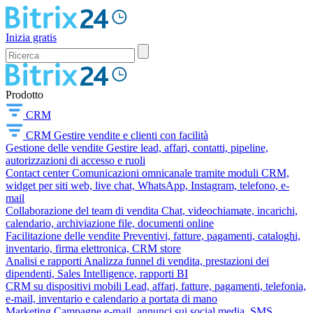
Inizia gratis
Prodotto
CRM
CRM
Gestire vendite e clienti con facilità
Gestione delle vendite
Gestire lead, affari, contatti, pipeline,
autorizzazioni di accesso e ruoli
Contact center
Comunicazioni omnicanale tramite moduli CRM,
widget per siti web, live chat, WhatsApp, Instagram, telefono, e-
mail
Collaborazione del team di vendita
Chat, videochiamate, incarichi,
calendario, archiviazione file, documenti online
Facilitazione delle vendite
Preventivi, fatture, pagamenti, cataloghi,
inventario, firma elettronica, CRM store
Analisi e rapporti
Analizza funnel di vendita, prestazioni dei
dipendenti, Sales Intelligence, rapporti BI
CRM su dispositivi mobili
Lead, affari, fatture, pagamenti, telefonia,
e-mail, inventario e calendario a portata di mano
Marketing
Campagne e-mail, annunci sui social media, SMS,