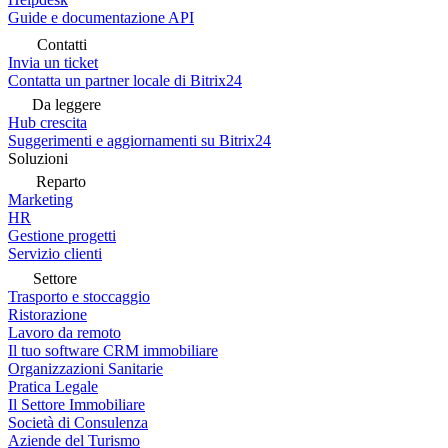
Guide e documentazione API
Contatti
Invia un ticket
Contatta un partner locale di Bitrix24
Da leggere
Hub crescita
Suggerimenti e aggiornamenti su Bitrix24
Soluzioni
Reparto
Marketing
HR
Gestione progetti
Servizio clienti
Settore
Trasporto e stoccaggio
Ristorazione
Lavoro da remoto
Il tuo software CRM immobiliare
Organizzazioni Sanitarie
Pratica Legale
Il Settore Immobiliare
Società di Consulenza
Aziende del Turismo