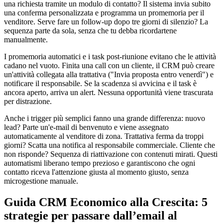
una richiesta tramite un modulo di contatto? Il sistema invia subito
una conferma personalizzata e programma un promemoria per il
venditore. Serve fare un follow-up dopo tre giorni di silenzio? La
sequenza parte da sola, senza che tu debba ricordartene
manualmente.
I promemoria automatici e i task post-riunione evitano che le attività
cadano nel vuoto. Finita una call con un cliente, il CRM può creare
un'attività collegata alla trattativa ("Invia proposta entro venerdì") e
notificare il responsabile. Se la scadenza si avvicina e il task è
ancora aperto, arriva un alert. Nessuna opportunità viene trascurata
per distrazione.
Anche i trigger più semplici fanno una grande differenza: nuovo
lead? Parte un'e-mail di benvenuto e viene assegnato
automaticamente al venditore di zona. Trattativa ferma da troppi
giorni? Scatta una notifica al responsabile commerciale. Cliente che
non risponde? Sequenza di riattivazione con contenuti mirati. Questi
automatismi liberano tempo prezioso e garantiscono che ogni
contatto riceva l'attenzione giusta al momento giusto, senza
microgestione manuale.
Guida CRM Economico alla Crescita: 5
strategie per passare dall’email al