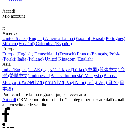
Accedi
Mio account
it
America
United States (English)
América Latina (Español)
Brasil (Português)
México (Español)
Colombia (Español)
Europa
Europe (English)
Deutschland (Deutsch)
France (Français)
Polska
(Polski)
Italia (Italiano)
United Kingdom (English)
Asia
India (English)
UAE (عربي)
Türkiye (Türkçe)
中国 (简体中文)
台
灣 (繁體中文)
Indonesia (Bahasa Indonesia)
Malaysia (Bahasa
Melayu)
ประเทศไทย (ภาษาไทย)
Việt Nam (Tiếng Việt)
日本 (日
本語)
Puoi cambiare la tua regione qui, se necessario
Articoli
CRM economico in Italia: 5 strategie per passare dall'e-mail
alla crescita delle vendite