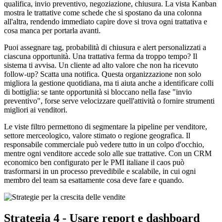
qualifica, invio preventivo, negoziazione, chiusura. La vista Kanban
mostra le trattative come schede che si spostano da una colonna
all'altra, rendendo immediato capire dove si trova ogni trattativa e
cosa manca per portarla avanti.
Puoi assegnare tag, probabilità di chiusura e alert personalizzati a
ciascuna opportunità. Una trattativa ferma da troppo tempo? Il
sistema ti avvisa. Un cliente ad alto valore che non ha ricevuto
follow-up? Scatta una notifica. Questa organizzazione non solo
migliora la gestione quotidiana, ma ti aiuta anche a identificare colli
di bottiglia: se tante opportunità si bloccano nella fase "invio
preventivo", forse serve velocizzare quell'attività o fornire strumenti
migliori ai venditori.
Le viste filtro permettono di segmentare la pipeline per venditore,
settore merceologico, valore stimato o regione geografica. Il
responsabile commerciale può vedere tutto in un colpo d'occhio,
mentre ogni venditore accede solo alle sue trattative. Con un CRM
economico ben configurato per le PMI italiane il caos può
trasformarsi in un processo prevedibile e scalabile, in cui ogni
membro del team sa esattamente cosa deve fare e quando.
Strategia 4 - Usare report e dashboard