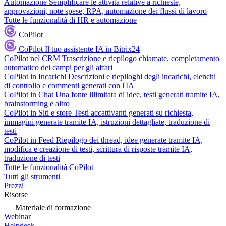
Automazione
Semplificare le attività relative a richieste,
approvazioni, note spese, RPA, automazione dei flussi di lavoro
Tutte le funzionalità di HR e automazione
CoPilot
CoPilot
Il tuo assistente IA in Bitrix24
CoPilot nel CRM
Trascrizione e riepilogo chiamate, completamento
automatico dei campi per gli affari
CoPilot in Incarichi
Descrizioni e riepiloghi degli incarichi, elenchi
di controllo e commenti generati con l'IA
CoPilot in Chat
Una fonte illimitata di idee, testi generati tramite IA,
brainstorming e altro
CoPilot in Siti e store
Testi accattivanti generati su richiesta,
immagini generate tramite IA, istruzioni dettagliate, traduzione di
testi
CoPilot in Feed
Riepilogo dei thread, idee generate tramite IA,
modifica e creazione di testi, scrittura di risposte tramite IA,
traduzione di testi
Tutte le funzionalità CoPilot
Tutti gli strumenti
Prezzi
Risorse
Materiale di formazione
Webinar
Helpdesk