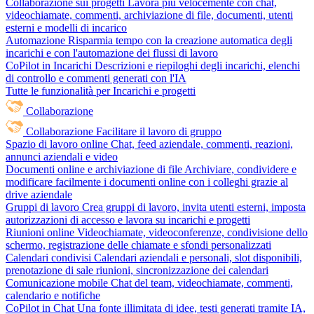
Collaborazione sui progetti
Lavora più velocemente con chat,
videochiamate, commenti, archiviazione di file, documenti, utenti
esterni e modelli di incarico
Automazione
Risparmia tempo con la creazione automatica degli
incarichi e con l'automazione dei flussi di lavoro
CoPilot in Incarichi
Descrizioni e riepiloghi degli incarichi, elenchi
di controllo e commenti generati con l'IA
Tutte le funzionalità per Incarichi e progetti
Collaborazione
Collaborazione
Facilitare il lavoro di gruppo
Spazio di lavoro online
Chat, feed aziendale, commenti, reazioni,
annunci aziendali e video
Documenti online e archiviazione di file
Archiviare, condividere e
modificare facilmente i documenti online con i colleghi grazie al
drive aziendale
Gruppi di lavoro
Crea gruppi di lavoro, invita utenti esterni, imposta
autorizzazioni di accesso e lavora su incarichi e progetti
Riunioni online
Videochiamate, videoconferenze, condivisione dello
schermo, registrazione delle chiamate e sfondi personalizzati
Calendari condivisi
Calendari aziendali e personali, slot disponibili,
prenotazione di sale riunioni, sincronizzazione dei calendari
Comunicazione mobile
Chat del team, videochiamate, commenti,
calendario e notifiche
CoPilot in Chat
Una fonte illimitata di idee, testi generati tramite IA,