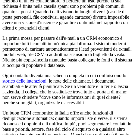
telefono di un ex collaboratore, o perdere un lead perché la sua
richiesta è finita nella casella spam: sono problemi più comuni di
quanto si pensi. Quando i dati vivono in luoghi diversi (caselle di
posta personali, file condivisi, agende cartacee) diventa impossibile
avere una visione d'insieme e garantire continuità nel rapporto con
clienti e potenziali clienti.
La prima mossa per passare dall'e-mail a un CRM economico è
importare tutti i contatti in un'unica piattaforma. I sistemi moderni
permettono di caricare automaticamente i lead provenienti da e-mail,
moduli web, file CSV o addirittura scansioni di biglietti da visita.
Niente più copia-incolla manuale: basta collegare le fonti e il sistema
si occupa di popolare il database.
Ogni contatto diventa una scheda completa in cui confluiscono lo
storico delle interazioni
, le note delle chiamate, i documenti
scambiati e le attività pianificate. Se un venditore è in ferie o lascia
l'azienda, il collega che lo sostituisce trova tutto a portata di mano:
non serve chiedere "dove sono le informazioni di quel cliente?"
perché sono già lì, organizzate e accessibili.
Un buon CRM economico in Italia offre anche funzioni di
deduplicazione automatica: quando importi liste diverse, il sistema
riconosce i doppioni e li unifica. In più, puoi segmentare i contatti in
base a priorità, settore, fase del ciclo d'acquisto o a qualsiasi altro
criterio rilevante per il tuo business. Questa base ordinata è il punto