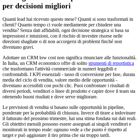
per decisioni migliori
Quanti lead hai ricevuto questo mese? Quanti si sono trasformati in
clienti? Quanto tempo ci vuole mediamente per chiudere una
vendita? Senza dati affidabili, ogni decisione strategica si basa su
impressioni e intuizioni, con il rischio di investire risorse nelle
direzioni sbagliate o di non accorgersi di problemi finché non
diventano gravi.
Adottare un CRM low cost non significa rinunciare alle funzionalità.
In Italia, un CRM economico offre di solito
strumenti di reportistica
che trasformano l'attività commerciale in numeri leggibili e
confrontabili. I KPI essenziali - tasso di conversione per fase, durata
media del ciclo di vendita, valore medio delle opportunità -
diventano accessibili con pochi clic. Puoi confrontare i risultati di
diversi periodi, venditori o linee di prodotto e capire dove il team sta
ottenendo buoni risultati e dove serve migliorare.
Le previsioni di vendita si basano sulle opportunità in pipeline,
ponderate per la probabilità di chiusura. Invece di tirare a indovinare
il fatturato del prossimo trimestre, hai una stima fondata sui dati reali.
Gli obiettivi mensili possono essere assegnati ai singoli venditori e
monitorati in tempo reale: ognuno vede a che punto è rispetto al
target e può aggiustare il tiro prima che sia troppo tardi.