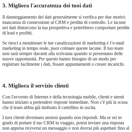
3. Migliora l'accuratezza dei tuoi dati
Il danneggiamento dei dati generalmente si verifica per due motivi:
mancanza di connessione al CRM e perdita di controllo. Le lacune
nei dati distorcono la tua prospettiva e potrebbero comportare perdite
di lead e profitti.
Se riesci a monitorare le tue canalizzazioni di marketing e l’e-mail
marketing in tempo reale, puoi colmare queste lacune. Il tuo team
non sar
à
sempre davanti alla scrivania quando si presentano delle
nuove opportunit
à
. Per questo hanno bisogno di un modo per
registrare facilmente i dati, fissare appuntamenti o creare incarichi.
4. Migliora il servizio clienti
Con l'avvento di Internet e della tecnologia mobile, clienti e utenti
hanno iniziato a pretendere risposte immediate. Non c'è più la scusa
che il team abbia già timbrato il cartellino in uscita.
I tuoi clienti diventano ansiosi quando non rispondi. Ma se sei in
grado di portare il tuo CRM in viaggio, potrai inviare una risposta
non appena riceverai un messaggio e non dovrai più aspettare fino al