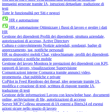
immagini generate tramite IA, istruzioni dettagliate, traduzione di
testi
Tutte le funzionalità per Siti e negozi
HR e automazione
HR e automazione
Ottimizzare i flussi di lavoro e gestire i dati
HR
Gestione dei dipendenti
Profili dei dipendenti, struttura aziendale,
autorizzazioni di accesso, Active Directory
Cultura e coinvolgimento
Notizie aziendali, sondaggi, badge di
apprezzamento, tag, notifiche personali
HR su dispositivi mobili
Chat, videochiamate, profili dei dipendenti,
approvazioni e notifiche mobile
Gestione del lavoro
Monitora le prestazioni dei dipendenti con KPI,
rapporti di lavoro, visualizzazione Supervisione
Comunicazioni interne
Comunica tramite annunci video,
promemoria, chat pubbliche e private
CoPilot in Feed
Riepilogo dei thread, idee generate tramite IA,
modifica e creazione di testi, scrittura di risposte tramite IA,
traduzione di testi
Gestione delle informazioni
Lavora con knowledge base, documenti
online, archiviazione di file, autorizzazioni di accesso
Server MCP
Collega strumenti di IA esterni a Bitrix24 ed esegui
azioni sicure nello spazio di lavoro