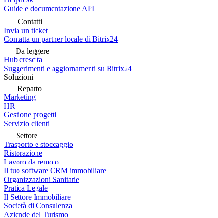
Guide e documentazione API
Contatti
Invia un ticket
Contatta un partner locale di Bitrix24
Da leggere
Hub crescita
Suggerimenti e aggiornamenti su Bitrix24
Soluzioni
Reparto
Marketing
HR
Gestione progetti
Servizio clienti
Settore
Trasporto e stoccaggio
Ristorazione
Lavoro da remoto
Il tuo software CRM immobiliare
Organizzazioni Sanitarie
Pratica Legale
Il Settore Immobiliare
Società di Consulenza
Aziende del Turismo