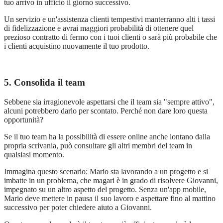
tuo arrivo in ufficio il giorno successivo.
Un servizio e un'assistenza clienti tempestivi manterranno alti i tassi
di fidelizzazione e avrai maggiori probabilit
à
di ottenere quel
prezioso contratto di fermo con i tuoi clienti o sar
à
più probabile che
i clienti acquistino nuovamente il tuo prodotto.
5. Consolida il team
Sebbene sia irragionevole aspettarsi che il team sia "sempre attivo",
alcuni potrebbero darlo per scontato. Perch
é
non dare loro questa
opportunit
à
?
Se il tuo team ha la possibilità di essere online anche lontano dalla
propria scrivania
, pu
ò consultare gli altri membri del team in
qualsiasi momento.
Immagina questo scenario: Mario sta lavorando a un progetto e si
imbatte in un problema, che magari è in grado di risolvere Giovanni,
impegnato su un altro aspetto del progetto. Senza un'app mobile,
Mario deve mettere in pausa il suo lavoro e aspettare fino al mattino
successivo per poter chiedere aiuto a Giovanni.