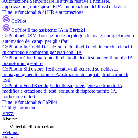
Automazione
Semplificare le attività relative a richieste,
approvazioni, note spese, RPA, automazione dei flussi di lavoro
Tutte le funzionalità di HR e automazione
CoPilot
CoPilot
Il tuo assistente IA in Bitrix24
CoPilot nel CRM
Trascrizione e riepilogo chiamate, completamento
automatico dei campi per gli affari
CoPilot in Incarichi
Descrizioni e riepiloghi degli incarichi, elenchi
di controllo e commenti generati con l'IA
CoPilot in Chat
Una fonte illimitata di idee, testi generati tramite IA,
brainstorming e altro
CoPilot in Siti e store
Testi accattivanti generati su richiesta,
immagini generate tramite IA, istruzioni dettagliate, traduzione di
testi
CoPilot in Feed
Riepilogo dei thread, idee generate tramite IA,
modifica e creazione di testi, scrittura di risposte tramite IA,
traduzione di testi
Tutte le funzionalità CoPilot
Tutti gli strumenti
Prezzi
Risorse
Materiale di formazione
Webinar
Helpdesk