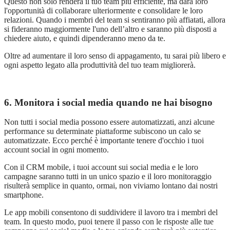
Questo non solo render
à
il tuo team più efficiente, ma dar
à
loro
l'opportunit
à
di collaborare ulteriormente e consolidare le loro
relazioni. Quando i membri del team si sentiranno più affiatati, allora
si fideranno maggiormente l'uno dell’altro e saranno più disposti a
chiedere aiuto, e quindi dipenderanno meno da te.
Oltre ad aumentare il loro senso di appagamento, tu sarai più libero e
ogni aspetto legato alla produttivit
à
del tuo team migliorer
à
.
6. Monitora i social media quando ne hai bisogno
Non tutti i social media possono essere automatizzati, anzi alcune
performance su determinate piattaforme subiscono un calo se
automatizzate. Ecco perché è importante tenere d'occhio i tuoi
account social in ogni momento.
Con il CRM mobile, i tuoi account sui social media e le loro
campagne saranno tutti in un unico spazio e il loro monitoraggio
risulterà semplice in quanto, ormai, non viviamo lontano dai nostri
smartphone.
Le app mobili consentono di suddividere il lavoro tra i membri del
team. In questo modo, puoi tenere il passo con le risposte alle tue