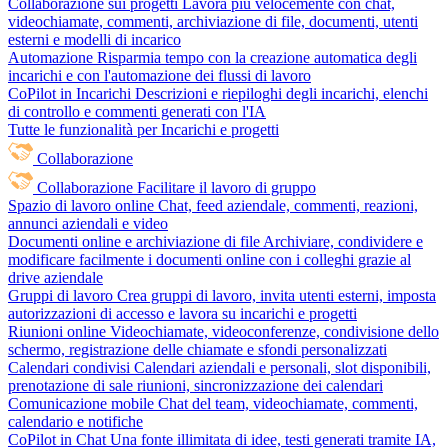
Collaborazione sui progetti
Lavora più velocemente con chat,
videochiamate, commenti, archiviazione di file, documenti, utenti
esterni e modelli di incarico
Automazione
Risparmia tempo con la creazione automatica degli
incarichi e con l'automazione dei flussi di lavoro
CoPilot in Incarichi
Descrizioni e riepiloghi degli incarichi, elenchi
di controllo e commenti generati con l'IA
Tutte le funzionalità per Incarichi e progetti
Collaborazione
Collaborazione
Facilitare il lavoro di gruppo
Spazio di lavoro online
Chat, feed aziendale, commenti, reazioni,
annunci aziendali e video
Documenti online e archiviazione di file
Archiviare, condividere e
modificare facilmente i documenti online con i colleghi grazie al
drive aziendale
Gruppi di lavoro
Crea gruppi di lavoro, invita utenti esterni, imposta
autorizzazioni di accesso e lavora su incarichi e progetti
Riunioni online
Videochiamate, videoconferenze, condivisione dello
schermo, registrazione delle chiamate e sfondi personalizzati
Calendari condivisi
Calendari aziendali e personali, slot disponibili,
prenotazione di sale riunioni, sincronizzazione dei calendari
Comunicazione mobile
Chat del team, videochiamate, commenti,
calendario e notifiche
CoPilot in Chat
Una fonte illimitata di idee, testi generati tramite IA,