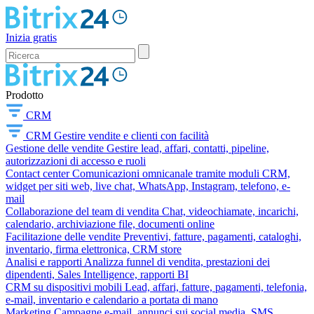
Inizia gratis
Prodotto
CRM
CRM
Gestire vendite e clienti con facilità
Gestione delle vendite
Gestire lead, affari, contatti, pipeline,
autorizzazioni di accesso e ruoli
Contact center
Comunicazioni omnicanale tramite moduli CRM,
widget per siti web, live chat, WhatsApp, Instagram, telefono, e-
mail
Collaborazione del team di vendita
Chat, videochiamate, incarichi,
calendario, archiviazione file, documenti online
Facilitazione delle vendite
Preventivi, fatture, pagamenti, cataloghi,
inventario, firma elettronica, CRM store
Analisi e rapporti
Analizza funnel di vendita, prestazioni dei
dipendenti, Sales Intelligence, rapporti BI
CRM su dispositivi mobili
Lead, affari, fatture, pagamenti, telefonia,
e-mail, inventario e calendario a portata di mano
Marketing
Campagne e-mail, annunci sui social media, SMS,