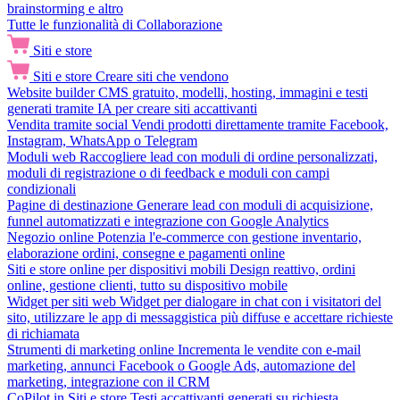
brainstorming e altro
Tutte le funzionalità di Collaborazione
Siti e store
Siti e store
Creare siti che vendono
Website builder
CMS gratuito, modelli, hosting, immagini e testi
generati tramite IA per creare siti accattivanti
Vendita tramite social
Vendi prodotti direttamente tramite Facebook,
Instagram, WhatsApp o Telegram
Moduli web
Raccogliere lead con moduli di ordine personalizzati,
moduli di registrazione o di feedback e moduli con campi
condizionali
Pagine di destinazione
Generare lead con moduli di acquisizione,
funnel automatizzati e integrazione con Google Analytics
Negozio online
Potenzia l'e-commerce con gestione inventario,
elaborazione ordini, consegne e pagamenti online
Siti e store online per dispositivi mobili
Design reattivo, ordini
online, gestione clienti, tutto su dispositivo mobile
Widget per siti web
Widget per dialogare in chat con i visitatori del
sito, utilizzare le app di messaggistica più diffuse e accettare richieste
di richiamata
Strumenti di marketing online
Incrementa le vendite con e-mail
marketing, annunci Facebook o Google Ads, automazione del
marketing, integrazione con il CRM
CoPilot in Siti e store
Testi accattivanti generati su richiesta,