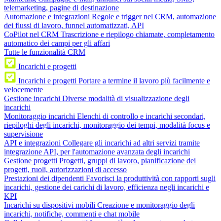
telemarketing, pagine di destinazione
Automazione e integrazioni
Regole e trigger nel CRM, automazione
dei flussi di lavoro, funnel automatizzati, API
CoPilot nel CRM
Trascrizione e riepilogo chiamate, completamento
automatico dei campi per gli affari
Tutte le funzionalità CRM
Incarichi e progetti
Incarichi e progetti
Portare a termine il lavoro più facilmente e
velocemente
Gestione incarichi
Diverse modalità di visualizzazione degli
incarichi
Monitoraggio incarichi
Elenchi di controllo e incarichi secondari,
riepiloghi degli incarichi, monitoraggio dei tempi, modalità focus e
supervisione
API e integrazioni
Collegare gli incarichi ad altri servizi tramite
integrazione API, per l'automazione avanzata degli incarichi
Gestione progetti
Progetti, gruppi di lavoro, pianificazione dei
progetti, ruoli, autorizzazioni di accesso
Prestazioni dei dipendenti
Favorisci la produttività con rapporti sugli
incarichi, gestione dei carichi di lavoro, efficienza negli incarichi e
KPI
Incarichi su dispositivi mobili
Creazione e monitoraggio degli
incarichi, notifiche, commenti e chat mobile