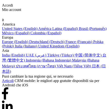
Accedi
Mio account
it
America
United States (English)
América Latina (Español)
Brasil (Português)
México (Español)
Colombia (Español)
Europa
Europe (English)
Deutschland (Deutsch)
France (Français)
Polska
(Polski)
Italia (Italiano)
United Kingdom (English)
Asia
India (English)
UAE (عربي)
Türkiye (Türkçe)
中国 (简体中文)
台
灣 (繁體中文)
Indonesia (Bahasa Indonesia)
Malaysia (Bahasa
Melayu)
ประเทศไทย (ภาษาไทย)
Việt Nam (Tiếng Việt)
日本 (日
本語)
Puoi cambiare la tua regione qui, se necessario
Articoli
CRM mobile: le migliori app gratuite disponibili sia per
Android che iOS