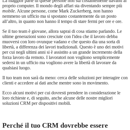
La maggior parte di queste persone non sta costantemente davanti al
proprio computer. Il mondo degli affari sta diventando sempre più
mobile
. Alcune persone,
come Mark Zuckerberg
, non hanno
nemmeno un ufficio ma si spostano costantemente da un posto
all’altro, in quanto non hanno il tempo di stare fermi per ore e ore.
Se il tuo team è giovane, allora saprai di cosa stiamo parlando. Le
ultime generazioni sono cresciute con l'idea che il lavoro debba
muoversi con loro ovunque vadano e che questo dia una sorta di
libert
à
, a differenza dei lavori tradizionali. Questo è uno dei motivi
per cui negli ultimi anni si è assistito a un grande incremento della
forza lavoro da remoto. I lavoratori non vogliono semplicemente
sedersi in un ufficio ma vogliono avere la libert
à
di lavorare da
qualsiasi luogo.
Il tuo team non sarà da meno: cerca delle soluzioni per interagire con
clienti e accedere ai dati anche mentre sono in movimento.
Ecco alcuni motivi per cui dovresti prendere in considerazione le
loro richieste e, di seguito, anche alcune delle nostre migliori
soluzioni CRM per dispositivi mobili.
Perché il tuo CRM dovrebbe essere