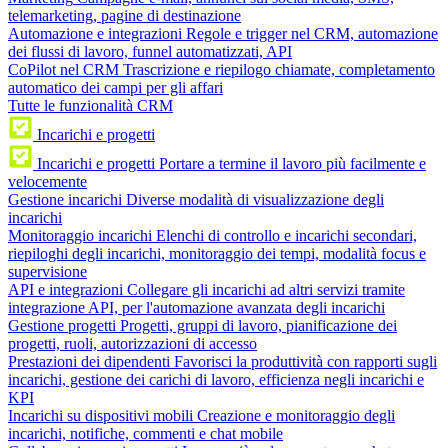
telemarketing, pagine di destinazione
Automazione e integrazioni
Regole e trigger nel CRM, automazione
dei flussi di lavoro, funnel automatizzati, API
CoPilot nel CRM
Trascrizione e riepilogo chiamate, completamento
automatico dei campi per gli affari
Tutte le funzionalità CRM
Incarichi e progetti
Incarichi e progetti
Portare a termine il lavoro più facilmente e
velocemente
Gestione incarichi
Diverse modalità di visualizzazione degli
incarichi
Monitoraggio incarichi
Elenchi di controllo e incarichi secondari,
riepiloghi degli incarichi, monitoraggio dei tempi, modalità focus e
supervisione
API e integrazioni
Collegare gli incarichi ad altri servizi tramite
integrazione API, per l'automazione avanzata degli incarichi
Gestione progetti
Progetti, gruppi di lavoro, pianificazione dei
progetti, ruoli, autorizzazioni di accesso
Prestazioni dei dipendenti
Favorisci la produttività con rapporti sugli
incarichi, gestione dei carichi di lavoro, efficienza negli incarichi e
KPI
Incarichi su dispositivi mobili
Creazione e monitoraggio degli
incarichi, notifiche, commenti e chat mobile