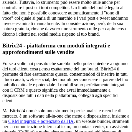
azienda. Tuttavia, lo strumento può essere molto utile anche per
controllare i post sui tuoi competitor. Un limite del tool è legato al
fatto che non è possibile conoscere automaticamente il "tono di
voce" col quale si parla di un marchio e i vari post e tweet andranno
invece esaminati manualmente. In considerazione, però, della sua
natura gratuita, rimane davvero uno strumento utile per capire cosa
dicono i clienti nei social media rispetto al tuo brand.
Bitrix24 - piattaforma con moduli integrati e
approfondimenti sulle vendite
Forse a volte hai pensato che sarebbe bello poter chiedere a ognuno
dei tuoi clienti cosa pensa esattamente del tuo brand. Bitrix24 ti
permette di fare esattamente questo, consentendoti di inserire in tutti
i tuoi canali, web e social, dei moduli per conoscere il parere del tuo
pubblico attuale e potenziale. I moduli sono perfettamente integrati
con il CRM e questo significa che avrai immediatamente a
disposizione tutti i dati nella piattaforma, collegati agli specifici
clienti.
Ma Bitrix24 non è solo uno strumento per le analisi e ricerche di
mercato, è un software all-in-one che mette a disposizione, insieme a
un
CRM integrato e potenziato dall'IA
, un website builder, strumenti
per la comunicazione interna al team, un contact center, un assistente
virtuale (CoPilot) e molto altro ancora. Non avrai più bisogno di