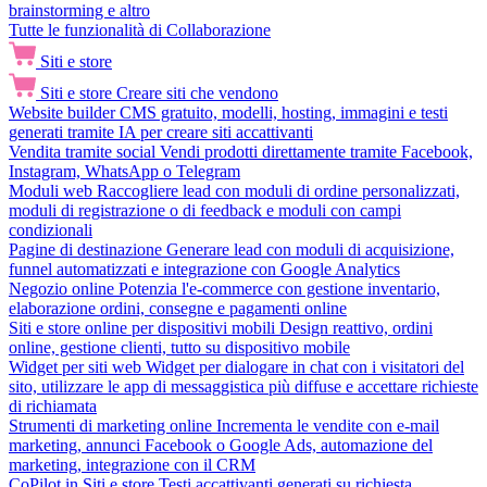
brainstorming e altro
Tutte le funzionalità di Collaborazione
Siti e store
Siti e store
Creare siti che vendono
Website builder
CMS gratuito, modelli, hosting, immagini e testi
generati tramite IA per creare siti accattivanti
Vendita tramite social
Vendi prodotti direttamente tramite Facebook,
Instagram, WhatsApp o Telegram
Moduli web
Raccogliere lead con moduli di ordine personalizzati,
moduli di registrazione o di feedback e moduli con campi
condizionali
Pagine di destinazione
Generare lead con moduli di acquisizione,
funnel automatizzati e integrazione con Google Analytics
Negozio online
Potenzia l'e-commerce con gestione inventario,
elaborazione ordini, consegne e pagamenti online
Siti e store online per dispositivi mobili
Design reattivo, ordini
online, gestione clienti, tutto su dispositivo mobile
Widget per siti web
Widget per dialogare in chat con i visitatori del
sito, utilizzare le app di messaggistica più diffuse e accettare richieste
di richiamata
Strumenti di marketing online
Incrementa le vendite con e-mail
marketing, annunci Facebook o Google Ads, automazione del
marketing, integrazione con il CRM
CoPilot in Siti e store
Testi accattivanti generati su richiesta,