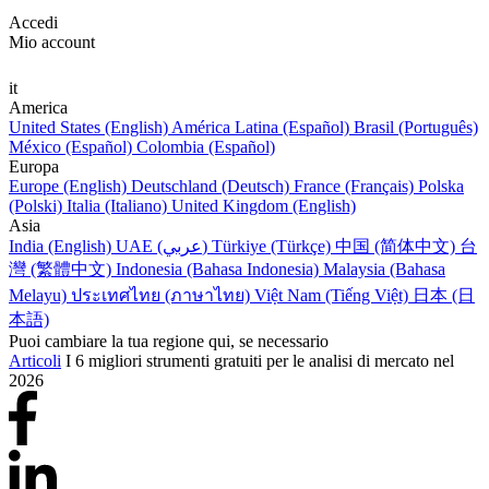
Accedi
Mio account
it
America
United States (English)
América Latina (Español)
Brasil (Português)
México (Español)
Colombia (Español)
Europa
Europe (English)
Deutschland (Deutsch)
France (Français)
Polska
(Polski)
Italia (Italiano)
United Kingdom (English)
Asia
India (English)
UAE (عربي)
Türkiye (Türkçe)
中国 (简体中文)
台
灣 (繁體中文)
Indonesia (Bahasa Indonesia)
Malaysia (Bahasa
Melayu)
ประเทศไทย (ภาษาไทย)
Việt Nam (Tiếng Việt)
日本 (日
本語)
Puoi cambiare la tua regione qui, se necessario
Articoli
I 6 migliori strumenti gratuiti per le analisi di mercato nel
2026