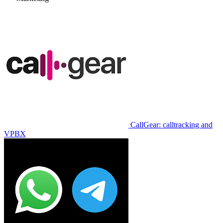
CallGear: calltracking and
VPBX