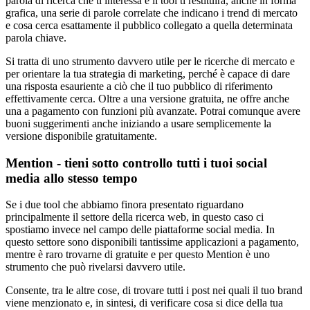
parola di ricerca che ti interessa e il tool ti restituirà, anche in forma
grafica, una serie di parole correlate che indicano i trend di mercato
e cosa cerca esattamente il pubblico collegato a quella determinata
parola chiave.
Si tratta di uno strumento davvero utile per le ricerche di mercato e
per orientare la tua strategia di marketing, perché è capace di dare
una risposta esauriente a ciò che il tuo pubblico di riferimento
effettivamente cerca. Oltre a una versione gratuita, ne offre anche
una a pagamento con funzioni più avanzate. Potrai comunque avere
buoni suggerimenti anche iniziando a usare semplicemente la
versione disponibile gratuitamente.
Mention - tieni sotto controllo tutti i tuoi social
media allo stesso tempo
Se i due tool che abbiamo finora presentato riguardano
principalmente il settore della ricerca web, in questo caso ci
spostiamo invece nel campo delle piattaforme social media. In
questo settore sono disponibili tantissime applicazioni a pagamento,
mentre è raro trovarne di gratuite e per questo Mention è uno
strumento che può rivelarsi davvero utile.
Consente, tra le altre cose, di trovare tutti i post nei quali il tuo brand
viene menzionato e, in sintesi, di verificare cosa si dice della tua