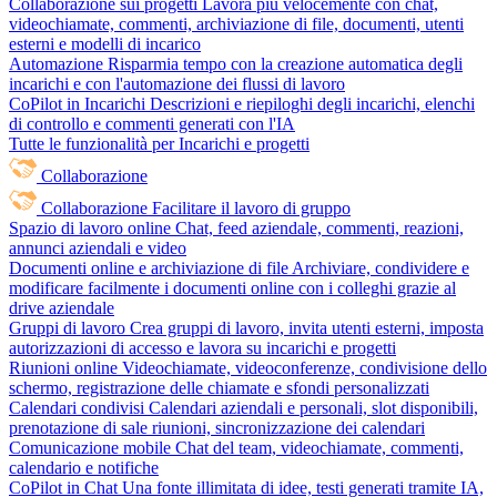
Collaborazione sui progetti
Lavora più velocemente con chat,
videochiamate, commenti, archiviazione di file, documenti, utenti
esterni e modelli di incarico
Automazione
Risparmia tempo con la creazione automatica degli
incarichi e con l'automazione dei flussi di lavoro
CoPilot in Incarichi
Descrizioni e riepiloghi degli incarichi, elenchi
di controllo e commenti generati con l'IA
Tutte le funzionalità per Incarichi e progetti
Collaborazione
Collaborazione
Facilitare il lavoro di gruppo
Spazio di lavoro online
Chat, feed aziendale, commenti, reazioni,
annunci aziendali e video
Documenti online e archiviazione di file
Archiviare, condividere e
modificare facilmente i documenti online con i colleghi grazie al
drive aziendale
Gruppi di lavoro
Crea gruppi di lavoro, invita utenti esterni, imposta
autorizzazioni di accesso e lavora su incarichi e progetti
Riunioni online
Videochiamate, videoconferenze, condivisione dello
schermo, registrazione delle chiamate e sfondi personalizzati
Calendari condivisi
Calendari aziendali e personali, slot disponibili,
prenotazione di sale riunioni, sincronizzazione dei calendari
Comunicazione mobile
Chat del team, videochiamate, commenti,
calendario e notifiche
CoPilot in Chat
Una fonte illimitata di idee, testi generati tramite IA,