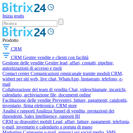
Inizia gratis
Prodotto
CRM
CRM
Gestire vendite e clienti con facilità
Gestione delle vendite
Gestire lead, affari, contatti, pipeline,
autorizzazioni di accesso e ruoli
Contact center
Comunicazioni omnicanale tramite moduli CRM,
widget per siti web, live chat, WhatsApp, Instagram, telefono, e-
mail
Collaborazione del team di vendita
Chat, videochiamate, incarichi,
calendario, archiviazione file, documenti online
Facilitazione delle vendite
Preventivi, fatture, pagamenti, cataloghi,
inventario, firma elettronica, CRM store
Analisi e rapporti
Analizza funnel di vendita, prestazioni dei
dipendenti, Sales Intelligence, rapporti BI
CRM su dispositivi mobili
Lead, affari, fatture, pagamenti, telefonia,
e-mail, inventario e calendario a portata di mano
Marketing
Campagne e-mail, annunci sui social media, SMS,