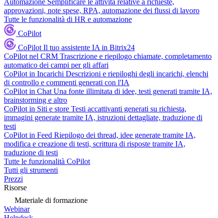
Automazione
Semplificare le attività relative a richieste,
approvazioni, note spese, RPA, automazione dei flussi di lavoro
Tutte le funzionalità di HR e automazione
CoPilot
CoPilot
Il tuo assistente IA in Bitrix24
CoPilot nel CRM
Trascrizione e riepilogo chiamate, completamento
automatico dei campi per gli affari
CoPilot in Incarichi
Descrizioni e riepiloghi degli incarichi, elenchi
di controllo e commenti generati con l'IA
CoPilot in Chat
Una fonte illimitata di idee, testi generati tramite IA,
brainstorming e altro
CoPilot in Siti e store
Testi accattivanti generati su richiesta,
immagini generate tramite IA, istruzioni dettagliate, traduzione di
testi
CoPilot in Feed
Riepilogo dei thread, idee generate tramite IA,
modifica e creazione di testi, scrittura di risposte tramite IA,
traduzione di testi
Tutte le funzionalità CoPilot
Tutti gli strumenti
Prezzi
Risorse
Materiale di formazione
Webinar
Helpdesk