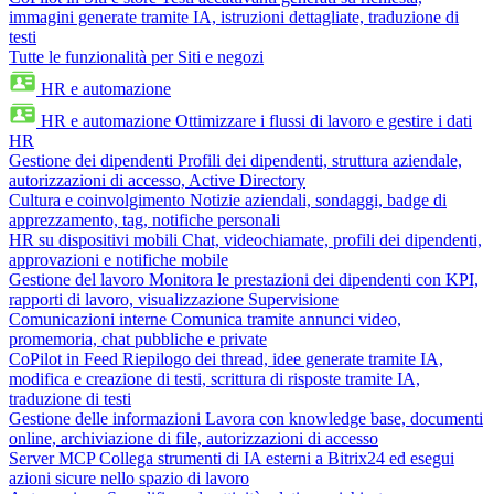
immagini generate tramite IA, istruzioni dettagliate, traduzione di
testi
Tutte le funzionalità per Siti e negozi
HR e automazione
HR e automazione
Ottimizzare i flussi di lavoro e gestire i dati
HR
Gestione dei dipendenti
Profili dei dipendenti, struttura aziendale,
autorizzazioni di accesso, Active Directory
Cultura e coinvolgimento
Notizie aziendali, sondaggi, badge di
apprezzamento, tag, notifiche personali
HR su dispositivi mobili
Chat, videochiamate, profili dei dipendenti,
approvazioni e notifiche mobile
Gestione del lavoro
Monitora le prestazioni dei dipendenti con KPI,
rapporti di lavoro, visualizzazione Supervisione
Comunicazioni interne
Comunica tramite annunci video,
promemoria, chat pubbliche e private
CoPilot in Feed
Riepilogo dei thread, idee generate tramite IA,
modifica e creazione di testi, scrittura di risposte tramite IA,
traduzione di testi
Gestione delle informazioni
Lavora con knowledge base, documenti
online, archiviazione di file, autorizzazioni di accesso
Server MCP
Collega strumenti di IA esterni a Bitrix24 ed esegui
azioni sicure nello spazio di lavoro