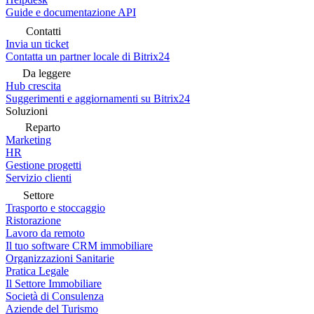
Guide e documentazione API
Contatti
Invia un ticket
Contatta un partner locale di Bitrix24
Da leggere
Hub crescita
Suggerimenti e aggiornamenti su Bitrix24
Soluzioni
Reparto
Marketing
HR
Gestione progetti
Servizio clienti
Settore
Trasporto e stoccaggio
Ristorazione
Lavoro da remoto
Il tuo software CRM immobiliare
Organizzazioni Sanitarie
Pratica Legale
Il Settore Immobiliare
Società di Consulenza
Aziende del Turismo