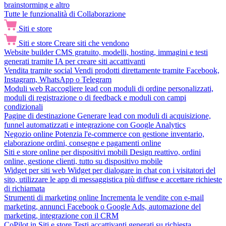
brainstorming e altro
Tutte le funzionalità di Collaborazione
Siti e store
Siti e store
Creare siti che vendono
Website builder
CMS gratuito, modelli, hosting, immagini e testi
generati tramite IA per creare siti accattivanti
Vendita tramite social
Vendi prodotti direttamente tramite Facebook,
Instagram, WhatsApp o Telegram
Moduli web
Raccogliere lead con moduli di ordine personalizzati,
moduli di registrazione o di feedback e moduli con campi
condizionali
Pagine di destinazione
Generare lead con moduli di acquisizione,
funnel automatizzati e integrazione con Google Analytics
Negozio online
Potenzia l'e-commerce con gestione inventario,
elaborazione ordini, consegne e pagamenti online
Siti e store online per dispositivi mobili
Design reattivo, ordini
online, gestione clienti, tutto su dispositivo mobile
Widget per siti web
Widget per dialogare in chat con i visitatori del
sito, utilizzare le app di messaggistica più diffuse e accettare richieste
di richiamata
Strumenti di marketing online
Incrementa le vendite con e-mail
marketing, annunci Facebook o Google Ads, automazione del
marketing, integrazione con il CRM
CoPilot in Siti e store
Testi accattivanti generati su richiesta,