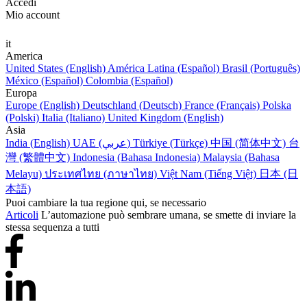
Accedi
Mio account
it
America
United States (English)
América Latina (Español)
Brasil (Português)
México (Español)
Colombia (Español)
Europa
Europe (English)
Deutschland (Deutsch)
France (Français)
Polska
(Polski)
Italia (Italiano)
United Kingdom (English)
Asia
India (English)
UAE (عربي)
Türkiye (Türkçe)
中国 (简体中文)
台
灣 (繁體中文)
Indonesia (Bahasa Indonesia)
Malaysia (Bahasa
Melayu)
ประเทศไทย (ภาษาไทย)
Việt Nam (Tiếng Việt)
日本 (日
本語)
Puoi cambiare la tua regione qui, se necessario
Articoli
L’automazione può sembrare umana, se smette di inviare la
stessa sequenza a tutti