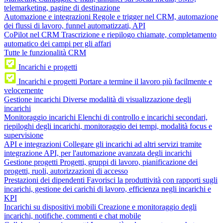
telemarketing, pagine di destinazione
Automazione e integrazioni
Regole e trigger nel CRM, automazione
dei flussi di lavoro, funnel automatizzati, API
CoPilot nel CRM
Trascrizione e riepilogo chiamate, completamento
automatico dei campi per gli affari
Tutte le funzionalità CRM
Incarichi e progetti
Incarichi e progetti
Portare a termine il lavoro più facilmente e
velocemente
Gestione incarichi
Diverse modalità di visualizzazione degli
incarichi
Monitoraggio incarichi
Elenchi di controllo e incarichi secondari,
riepiloghi degli incarichi, monitoraggio dei tempi, modalità focus e
supervisione
API e integrazioni
Collegare gli incarichi ad altri servizi tramite
integrazione API, per l'automazione avanzata degli incarichi
Gestione progetti
Progetti, gruppi di lavoro, pianificazione dei
progetti, ruoli, autorizzazioni di accesso
Prestazioni dei dipendenti
Favorisci la produttività con rapporti sugli
incarichi, gestione dei carichi di lavoro, efficienza negli incarichi e
KPI
Incarichi su dispositivi mobili
Creazione e monitoraggio degli
incarichi, notifiche, commenti e chat mobile