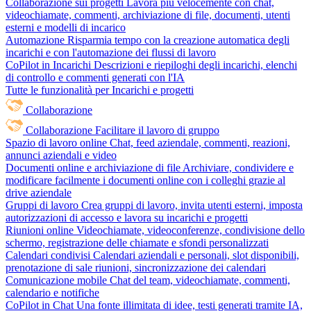
Collaborazione sui progetti
Lavora più velocemente con chat,
videochiamate, commenti, archiviazione di file, documenti, utenti
esterni e modelli di incarico
Automazione
Risparmia tempo con la creazione automatica degli
incarichi e con l'automazione dei flussi di lavoro
CoPilot in Incarichi
Descrizioni e riepiloghi degli incarichi, elenchi
di controllo e commenti generati con l'IA
Tutte le funzionalità per Incarichi e progetti
Collaborazione
Collaborazione
Facilitare il lavoro di gruppo
Spazio di lavoro online
Chat, feed aziendale, commenti, reazioni,
annunci aziendali e video
Documenti online e archiviazione di file
Archiviare, condividere e
modificare facilmente i documenti online con i colleghi grazie al
drive aziendale
Gruppi di lavoro
Crea gruppi di lavoro, invita utenti esterni, imposta
autorizzazioni di accesso e lavora su incarichi e progetti
Riunioni online
Videochiamate, videoconferenze, condivisione dello
schermo, registrazione delle chiamate e sfondi personalizzati
Calendari condivisi
Calendari aziendali e personali, slot disponibili,
prenotazione di sale riunioni, sincronizzazione dei calendari
Comunicazione mobile
Chat del team, videochiamate, commenti,
calendario e notifiche
CoPilot in Chat
Una fonte illimitata di idee, testi generati tramite IA,