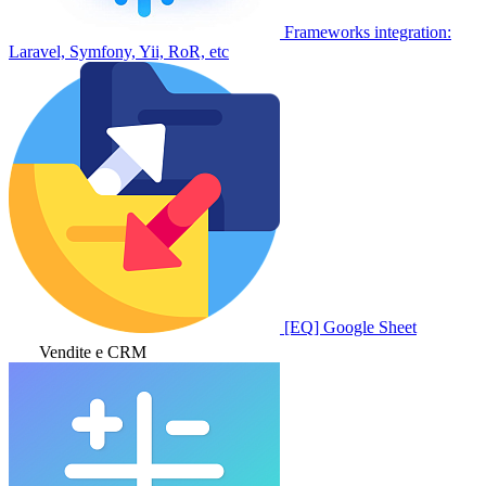
Frameworks integration:
Laravel, Symfony, Yii, RoR, etc
[EQ] Google Sheet
Vendite e CRM