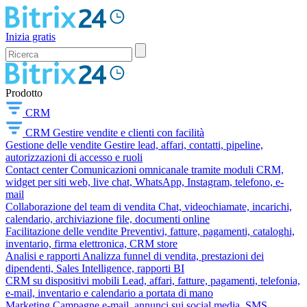
Inizia gratis
Prodotto
CRM
CRM
Gestire vendite e clienti con facilità
Gestione delle vendite
Gestire lead, affari, contatti, pipeline,
autorizzazioni di accesso e ruoli
Contact center
Comunicazioni omnicanale tramite moduli CRM,
widget per siti web, live chat, WhatsApp, Instagram, telefono, e-
mail
Collaborazione del team di vendita
Chat, videochiamate, incarichi,
calendario, archiviazione file, documenti online
Facilitazione delle vendite
Preventivi, fatture, pagamenti, cataloghi,
inventario, firma elettronica, CRM store
Analisi e rapporti
Analizza funnel di vendita, prestazioni dei
dipendenti, Sales Intelligence, rapporti BI
CRM su dispositivi mobili
Lead, affari, fatture, pagamenti, telefonia,
e-mail, inventario e calendario a portata di mano
Marketing
Campagne e-mail, annunci sui social media, SMS,