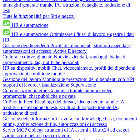
immagini generate tramite IA, istruzioni dettagliate, traduzione di
testi
Tutte le funzionalità per Siti e negozi
HR e automazione
HR e automazione
Ottimizzare i flussi di lavoro e gestire i dati
HR
Gestione dei dipendenti
Profili dei dipendenti, struttura aziendale,
autorizzazioni di accesso, Active Directory
Cultura e coinvolgimento
Notizie aziendali, sondaggi, badge di
apprezzamento, tag, notifiche personali
HR su dispositivi mobili
Chat, videochiamate, profili dei dipendenti,
approvazioni e notifiche mobile
Gestione del lavoro
Monitora le prestazioni dei dipendenti con KPI,
rapporti di lavoro, visualizzazione Supervisione
Comunicazioni interne
Comunica tramite annunci video,
promemoria, chat pubbliche e private
CoPilot in Feed
Riepilogo dei thread, idee generate tramite IA,
modifica e creazione di testi, scrittura di risposte tramite IA,
traduzione di testi
Gestione delle informazioni
Lavora con knowledge base, documenti
online, archiviazione di file, autorizzazioni di accesso
Server MCP
Collega strumenti di IA esterni a Bitrix24 ed esegui
azioni sicure nello spazio di lavoro