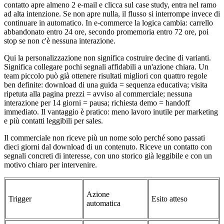
contatto apre almeno 2 e-mail e clicca sul case study, entra nel ramo
ad alta intenzione. Se non apre nulla, il flusso si interrompe invece di
continuare in automatico. In e-commerce la logica cambia: carrello
abbandonato entro 24 ore, secondo promemoria entro 72 ore, poi
stop se non c'è nessuna interazione.
Qui la personalizzazione non significa costruire decine di varianti.
Significa collegare pochi segnali affidabili a un'azione chiara. Un
team piccolo può già ottenere risultati migliori con quattro regole
ben definite: download di una guida = sequenza educativa; visita
ripetuta alla pagina prezzi = avviso al commerciale; nessuna
interazione per 14 giorni = pausa; richiesta demo = handoff
immediato. Il vantaggio è pratico: meno lavoro inutile per marketing
e più contatti leggibili per sales.
Il commerciale non riceve più un nome solo perché sono passati
dieci giorni dal download di un contenuto. Riceve un contatto con
segnali concreti di interesse, con uno storico già leggibile e con un
motivo chiaro per intervenire.
Azione
Trigger
Esito atteso
automatica