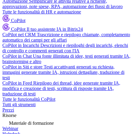
Automazione
Semplificare le attività relative a richieste,
approvazioni, note spese, RPA, automazione dei flussi di lavoro
Tutte le funzionalità di HR e automazione
CoPilot
CoPilot
Il tuo assistente IA in Bitrix24
CoPilot nel CRM
Trascrizione e riepilogo chiamate, completamento
automatico dei campi per gli affari
CoPilot in Incarichi
Descrizioni e riepiloghi degli incarichi, elenchi
di controllo e commenti generati con l'IA
CoPilot in Chat
Una fonte illimitata di idee, testi generati tramite IA,
brainstorming e altro
CoPilot in Siti e store
Testi accattivanti generati su richiesta,
immagini generate tramite IA, istruzioni dettagliate, traduzione di
testi
CoPilot in Feed
Riepilogo dei thread, idee generate tramite IA,
modifica e creazione di testi, scrittura di risposte tramite IA,
traduzione di testi
Tutte le funzionalità CoPilot
Tutti gli strumenti
Prezzi
Risorse
Materiale di formazione
Webinar
Helpdesk