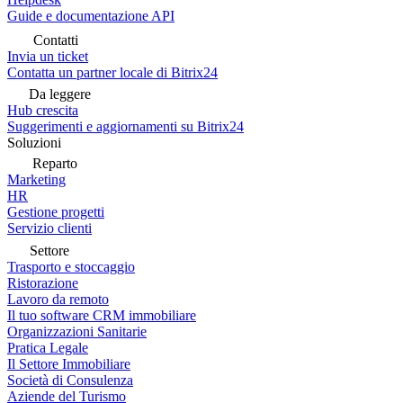
Guide e documentazione API
Contatti
Invia un ticket
Contatta un partner locale di Bitrix24
Da leggere
Hub crescita
Suggerimenti e aggiornamenti su Bitrix24
Soluzioni
Reparto
Marketing
HR
Gestione progetti
Servizio clienti
Settore
Trasporto e stoccaggio
Ristorazione
Lavoro da remoto
Il tuo software CRM immobiliare
Organizzazioni Sanitarie
Pratica Legale
Il Settore Immobiliare
Società di Consulenza
Aziende del Turismo