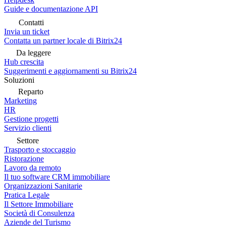
Guide e documentazione API
Contatti
Invia un ticket
Contatta un partner locale di Bitrix24
Da leggere
Hub crescita
Suggerimenti e aggiornamenti su Bitrix24
Soluzioni
Reparto
Marketing
HR
Gestione progetti
Servizio clienti
Settore
Trasporto e stoccaggio
Ristorazione
Lavoro da remoto
Il tuo software CRM immobiliare
Organizzazioni Sanitarie
Pratica Legale
Il Settore Immobiliare
Società di Consulenza
Aziende del Turismo