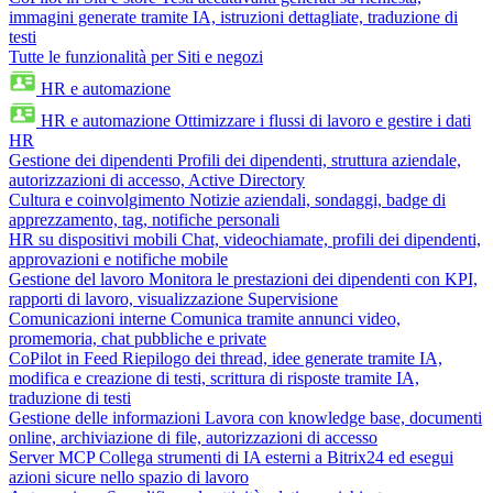
immagini generate tramite IA, istruzioni dettagliate, traduzione di
testi
Tutte le funzionalità per Siti e negozi
HR e automazione
HR e automazione
Ottimizzare i flussi di lavoro e gestire i dati
HR
Gestione dei dipendenti
Profili dei dipendenti, struttura aziendale,
autorizzazioni di accesso, Active Directory
Cultura e coinvolgimento
Notizie aziendali, sondaggi, badge di
apprezzamento, tag, notifiche personali
HR su dispositivi mobili
Chat, videochiamate, profili dei dipendenti,
approvazioni e notifiche mobile
Gestione del lavoro
Monitora le prestazioni dei dipendenti con KPI,
rapporti di lavoro, visualizzazione Supervisione
Comunicazioni interne
Comunica tramite annunci video,
promemoria, chat pubbliche e private
CoPilot in Feed
Riepilogo dei thread, idee generate tramite IA,
modifica e creazione di testi, scrittura di risposte tramite IA,
traduzione di testi
Gestione delle informazioni
Lavora con knowledge base, documenti
online, archiviazione di file, autorizzazioni di accesso
Server MCP
Collega strumenti di IA esterni a Bitrix24 ed esegui
azioni sicure nello spazio di lavoro