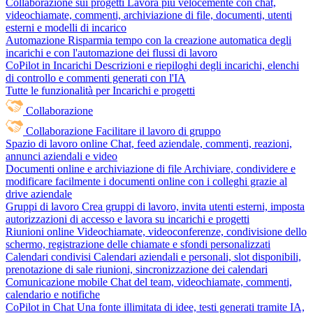
Collaborazione sui progetti
Lavora più velocemente con chat,
videochiamate, commenti, archiviazione di file, documenti, utenti
esterni e modelli di incarico
Automazione
Risparmia tempo con la creazione automatica degli
incarichi e con l'automazione dei flussi di lavoro
CoPilot in Incarichi
Descrizioni e riepiloghi degli incarichi, elenchi
di controllo e commenti generati con l'IA
Tutte le funzionalità per Incarichi e progetti
Collaborazione
Collaborazione
Facilitare il lavoro di gruppo
Spazio di lavoro online
Chat, feed aziendale, commenti, reazioni,
annunci aziendali e video
Documenti online e archiviazione di file
Archiviare, condividere e
modificare facilmente i documenti online con i colleghi grazie al
drive aziendale
Gruppi di lavoro
Crea gruppi di lavoro, invita utenti esterni, imposta
autorizzazioni di accesso e lavora su incarichi e progetti
Riunioni online
Videochiamate, videoconferenze, condivisione dello
schermo, registrazione delle chiamate e sfondi personalizzati
Calendari condivisi
Calendari aziendali e personali, slot disponibili,
prenotazione di sale riunioni, sincronizzazione dei calendari
Comunicazione mobile
Chat del team, videochiamate, commenti,
calendario e notifiche
CoPilot in Chat
Una fonte illimitata di idee, testi generati tramite IA,