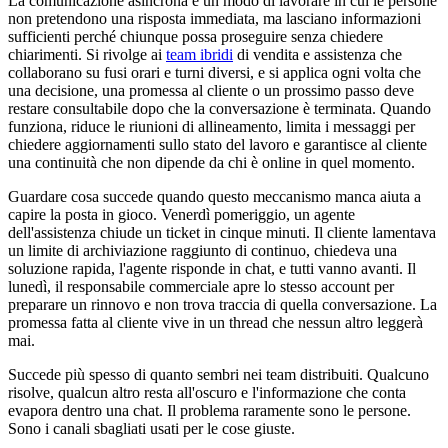
La comunicazione asincrona è un modo di lavorare in cui le persone
non pretendono una risposta immediata, ma lasciano informazioni
sufficienti perché chiunque possa proseguire senza chiedere
chiarimenti. Si rivolge ai
team ibridi
di vendita e assistenza che
collaborano su fusi orari e turni diversi, e si applica ogni volta che
una decisione, una promessa al cliente o un prossimo passo deve
restare consultabile dopo che la conversazione è terminata. Quando
funziona, riduce le riunioni di allineamento, limita i messaggi per
chiedere aggiornamenti sullo stato del lavoro e garantisce al cliente
una continuità che non dipende da chi è online in quel momento.
Guardare cosa succede quando questo meccanismo manca aiuta a
capire la posta in gioco. Venerdì pomeriggio, un agente
dell'assistenza chiude un ticket in cinque minuti. Il cliente lamentava
un limite di archiviazione raggiunto di continuo, chiedeva una
soluzione rapida, l'agente risponde in chat, e tutti vanno avanti. Il
lunedì, il responsabile commerciale apre lo stesso account per
preparare un rinnovo e non trova traccia di quella conversazione. La
promessa fatta al cliente vive in un thread che nessun altro leggerà
mai.
Succede più spesso di quanto sembri nei team distribuiti. Qualcuno
risolve, qualcun altro resta all'oscuro e l'informazione che conta
evapora dentro una chat. Il problema raramente sono le persone.
Sono i canali sbagliati usati per le cose giuste.