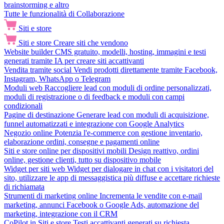
brainstorming e altro
Tutte le funzionalità di Collaborazione
Siti e store
Siti e store
Creare siti che vendono
Website builder
CMS gratuito, modelli, hosting, immagini e testi
generati tramite IA per creare siti accattivanti
Vendita tramite social
Vendi prodotti direttamente tramite Facebook,
Instagram, WhatsApp o Telegram
Moduli web
Raccogliere lead con moduli di ordine personalizzati,
moduli di registrazione o di feedback e moduli con campi
condizionali
Pagine di destinazione
Generare lead con moduli di acquisizione,
funnel automatizzati e integrazione con Google Analytics
Negozio online
Potenzia l'e-commerce con gestione inventario,
elaborazione ordini, consegne e pagamenti online
Siti e store online per dispositivi mobili
Design reattivo, ordini
online, gestione clienti, tutto su dispositivo mobile
Widget per siti web
Widget per dialogare in chat con i visitatori del
sito, utilizzare le app di messaggistica più diffuse e accettare richieste
di richiamata
Strumenti di marketing online
Incrementa le vendite con e-mail
marketing, annunci Facebook o Google Ads, automazione del
marketing, integrazione con il CRM
CoPilot in Siti e store
Testi accattivanti generati su richiesta,