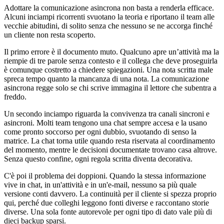
Adottare la comunicazione asincrona non basta a renderla efficace.
Alcuni inciampi ricorrenti svuotano la teoria e riportano il team alle
vecchie abitudini, di solito senza che nessuno se ne accorga finché
un cliente non resta scoperto.
Il primo errore è il documento muto. Qualcuno apre un’attività ma la
riempie di tre parole senza contesto e il collega che deve proseguirla
è comunque costretto a chiedere spiegazioni. Una nota scritta male
spreca tempo quanto la mancanza di una nota. La comunicazione
asincrona regge solo se chi scrive immagina il lettore che subentra a
freddo.
Un secondo inciampo riguarda la convivenza tra canali sincroni e
asincroni. Molti team tengono una chat sempre accesa e la usano
come pronto soccorso per ogni dubbio, svuotando di senso la
matrice. La chat torna utile quando resta riservata al coordinamento
del momento, mentre le decisioni documentate trovano casa altrove.
Senza questo confine, ogni regola scritta diventa decorativa.
C'è poi il problema dei doppioni. Quando la stessa informazione
vive in chat, in un'attività e in un'e-mail, nessuno sa più quale
versione conti davvero. La continuità per il cliente si spezza proprio
qui, perché due colleghi leggono fonti diverse e raccontano storie
diverse. Una sola fonte autorevole per ogni tipo di dato vale più di
dieci backup sparsi.