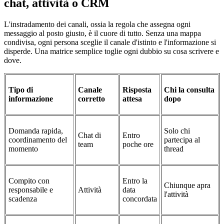
chat, attività o CRM
L'instradamento dei canali, ossia la regola che assegna ogni
messaggio al posto giusto, è il cuore di tutto. Senza una mappa
condivisa, ogni persona sceglie il canale d'istinto e l'informazione si
disperde. Una matrice semplice toglie ogni dubbio su cosa scrivere e
dove.
Tipo di
Canale
Risposta
Chi la consulta
informazione
corretto
attesa
dopo
Domanda rapida,
Solo chi
Chat di
Entro
coordinamento del
partecipa al
team
poche ore
momento
thread
Compito con
Entro la
Chiunque apra
responsabile e
Attività
data
l'attività
scadenza
concordata