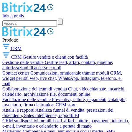
Inizia gratis
Prodotto
CRM
CRM
Gestire vendite e clienti con facilità
Gestione delle vendite
Gestire lead, affari, contatti, pipeline,
autorizzazioni di accesso e ruoli
Contact center
Comunicazioni omnicanale tramite moduli CRM,
widget per siti web, live chat, WhatsApp, Instagram, telefono, e-
mail
Collaborazione del team di vendita
Chat, videochiamate, incarichi,
calendario, archiviazione file, documenti online
Facilitazione delle vendite
Preventivi, fatture, pagamenti, cataloghi,
inventario, firma elettronica, CRM store
Analisi e rapporti
Analizza funnel di vendita, prestazioni dei
dipendenti, Sales Intelligence, rapporti BI
CRM su dispositivi mobili
Lead, affari, fatture, pagamenti, telefonia,
e-mail, inventario e calendario a portata di mano
Marketing
Campagne e-mail, annunci sui social media, SMS,