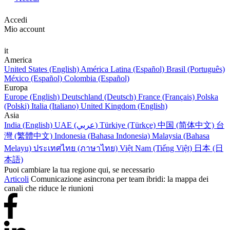
Accedi
Mio account
it
America
United States (English)
América Latina (Español)
Brasil (Português)
México (Español)
Colombia (Español)
Europa
Europe (English)
Deutschland (Deutsch)
France (Français)
Polska
(Polski)
Italia (Italiano)
United Kingdom (English)
Asia
India (English)
UAE (عربي)
Türkiye (Türkçe)
中国 (简体中文)
台
灣 (繁體中文)
Indonesia (Bahasa Indonesia)
Malaysia (Bahasa
Melayu)
ประเทศไทย (ภาษาไทย)
Việt Nam (Tiếng Việt)
日本 (日
本語)
Puoi cambiare la tua regione qui, se necessario
Articoli
Comunicazione asincrona per team ibridi: la mappa dei
canali che riduce le riunioni