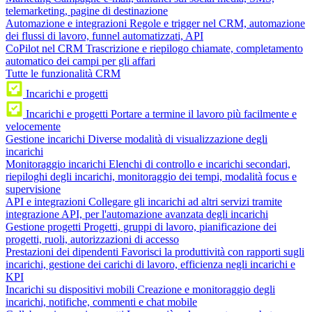
telemarketing, pagine di destinazione
Automazione e integrazioni
Regole e trigger nel CRM, automazione
dei flussi di lavoro, funnel automatizzati, API
CoPilot nel CRM
Trascrizione e riepilogo chiamate, completamento
automatico dei campi per gli affari
Tutte le funzionalità CRM
Incarichi e progetti
Incarichi e progetti
Portare a termine il lavoro più facilmente e
velocemente
Gestione incarichi
Diverse modalità di visualizzazione degli
incarichi
Monitoraggio incarichi
Elenchi di controllo e incarichi secondari,
riepiloghi degli incarichi, monitoraggio dei tempi, modalità focus e
supervisione
API e integrazioni
Collegare gli incarichi ad altri servizi tramite
integrazione API, per l'automazione avanzata degli incarichi
Gestione progetti
Progetti, gruppi di lavoro, pianificazione dei
progetti, ruoli, autorizzazioni di accesso
Prestazioni dei dipendenti
Favorisci la produttività con rapporti sugli
incarichi, gestione dei carichi di lavoro, efficienza negli incarichi e
KPI
Incarichi su dispositivi mobili
Creazione e monitoraggio degli
incarichi, notifiche, commenti e chat mobile