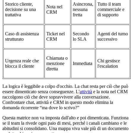
Storico cliente,
Asincrona,
Tutto il team
Nota nel
decisione su una
nessuna
commerciale e
CRM
trattativa
fretta
di supporto
Caso di assistenza
Ticket nel
Secondo
Agenti del turno
strutturato
CRM
lo SLA
successivo
Chiamata o
Urgenza reale che
Chi gestisce
menzione
Immediata
blocca il cliente
l'escalation
diretta
La logica è leggibile a colpo d'occhio. La chat resta per ciò che può
essere dimenticato senza conseguenze. L'
attività
e la nota nel CRM
raccolgono ciò che deve sopravvivere alla conversazione.
Confrontare chat, attività e CRM in questo modo elimina la
domanda ricorrente “ma dove lo scrivo?”
Questa matrice non va imposta dall'alto e poi dimenticata. Funziona
se il team la rivede ogni paio di mesi, perché i canali cambiano e le
abitudini si consolidano. Una mappa viva vale più di un documento