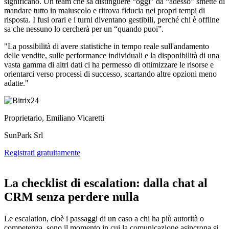
significano. Un team che sa distinguere “oggi” da “adesso” smette di
mandare tutto in maiuscolo e ritrova fiducia nei propri tempi di
risposta. I fusi orari e i turni diventano gestibili, perché chi è offline
sa che nessuno lo cercherà per un “quando puoi”.
"La possibilità di avere statistiche in tempo reale sull'andamento
delle vendite, sulle performance individuali e la disponibilità di una
vasta gamma di altri dati ci ha permesso di ottimizzare le risorse e
orientarci verso processi di successo, scartando altre opzioni meno
adatte."
Proprietario, Emiliano Vicaretti
SunPark Srl
Registrati gratuitamente
La checklist di escalation: dalla chat al
CRM senza perdere nulla
Le escalation, cioè i passaggi di un caso a chi ha più autorità o
competenza, sono il momento in cui la comunicazione asincrona si