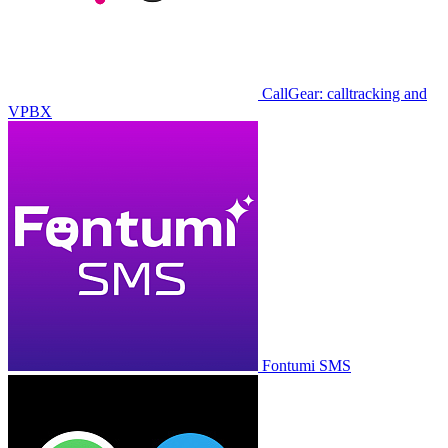
CallGear: calltracking and
VPBX
Fontumi SMS