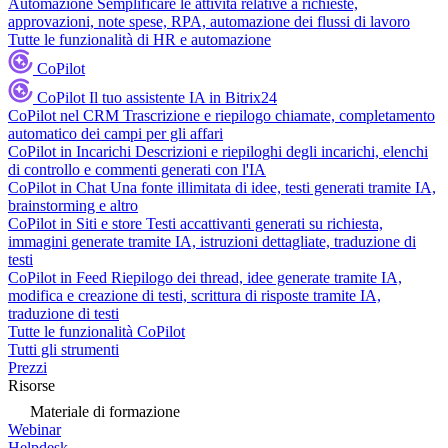
Automazione
Semplificare le attività relative a richieste,
approvazioni, note spese, RPA, automazione dei flussi di lavoro
Tutte le funzionalità di HR e automazione
CoPilot
CoPilot
Il tuo assistente IA in Bitrix24
CoPilot nel CRM
Trascrizione e riepilogo chiamate, completamento
automatico dei campi per gli affari
CoPilot in Incarichi
Descrizioni e riepiloghi degli incarichi, elenchi
di controllo e commenti generati con l'IA
CoPilot in Chat
Una fonte illimitata di idee, testi generati tramite IA,
brainstorming e altro
CoPilot in Siti e store
Testi accattivanti generati su richiesta,
immagini generate tramite IA, istruzioni dettagliate, traduzione di
testi
CoPilot in Feed
Riepilogo dei thread, idee generate tramite IA,
modifica e creazione di testi, scrittura di risposte tramite IA,
traduzione di testi
Tutte le funzionalità CoPilot
Tutti gli strumenti
Prezzi
Risorse
Materiale di formazione
Webinar
Helpdesk