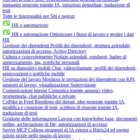
immagini generate tramite IA, istruzioni dettagliate, traduzione di
testi
Tutte le funzionalità per Siti e negozi
HR e automazione
HR e automazione
Ottimizzare i flussi di lavoro e gestire i dati
HR
Gestione dei dipendenti
Profili dei dipendenti, struttura aziendale,
autorizzazioni di accesso, Active Directory
Cultura e coinvolgimento
Notizie aziendali, sondaggi, badge di
apprezzamento, tag, notifiche personali
HR su dispositivi mobili
Chat, videochiamate, profili dei dipendenti,
approvazioni e notifiche mobile
Gestione del lavoro
Monitora le prestazioni dei dipendenti con KPI,
rapporti di lavoro, visualizzazione Supervisione
Comunicazioni interne
Comunica tramite annunci video,
promemoria, chat pubbliche e private
CoPilot in Feed
Riepilogo dei thread, idee generate tramite IA,
modifica e creazione di testi, scrittura di risposte tramite IA,
traduzione di testi
Gestione delle informazioni
Lavora con knowledge base, documenti
online, archiviazione di file, autorizzazioni di accesso
Server MCP
Collega strumenti di IA esterni a Bitrix24 ed esegui
azioni sicure nello spazio di lavoro