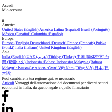
Accedi
Mio account
it
America
United States (English)
América Latina (Español)
Brasil (Português)
México (Español)
Colombia (Español)
Europa
Europe (English)
Deutschland (Deutsch)
France (Français)
Polska
(Polski)
Italia (Italiano)
United Kingdom (English)
Asia
India (English)
UAE (عربي)
Türkiye (Türkçe)
中国 (简体中文)
台
灣 (繁體中文)
Indonesia (Bahasa Indonesia)
Malaysia (Bahasa
Melayu)
ประเทศไทย (ภาษาไทย)
Việt Nam (Tiếng Việt)
日本 (日
本語)
Puoi cambiare la tua regione qui, se necessario
Articoli
Vantaggi dell'automazione dei documenti per diversi settori
economici in Italia, da quello legale a quello finanziario