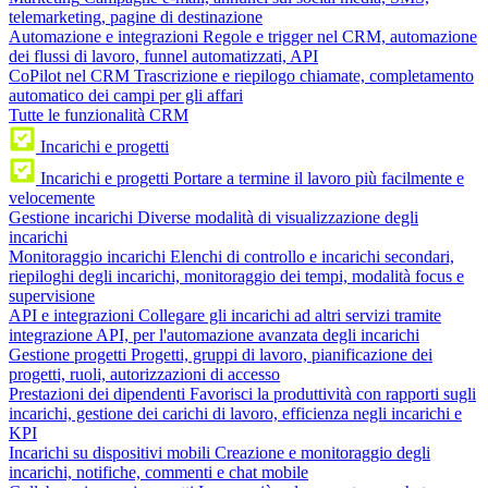
telemarketing, pagine di destinazione
Automazione e integrazioni
Regole e trigger nel CRM, automazione
dei flussi di lavoro, funnel automatizzati, API
CoPilot nel CRM
Trascrizione e riepilogo chiamate, completamento
automatico dei campi per gli affari
Tutte le funzionalità CRM
Incarichi e progetti
Incarichi e progetti
Portare a termine il lavoro più facilmente e
velocemente
Gestione incarichi
Diverse modalità di visualizzazione degli
incarichi
Monitoraggio incarichi
Elenchi di controllo e incarichi secondari,
riepiloghi degli incarichi, monitoraggio dei tempi, modalità focus e
supervisione
API e integrazioni
Collegare gli incarichi ad altri servizi tramite
integrazione API, per l'automazione avanzata degli incarichi
Gestione progetti
Progetti, gruppi di lavoro, pianificazione dei
progetti, ruoli, autorizzazioni di accesso
Prestazioni dei dipendenti
Favorisci la produttività con rapporti sugli
incarichi, gestione dei carichi di lavoro, efficienza negli incarichi e
KPI
Incarichi su dispositivi mobili
Creazione e monitoraggio degli
incarichi, notifiche, commenti e chat mobile