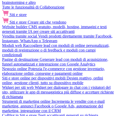
brainstorming e altro
Tutte le funzionalità di Collaborazione
Siti e store
Siti e store
Creare siti che vendono
Website builder
CMS gratuito, modelli, hosting, immagini e testi
generati tramite IA per creare siti accattivanti
Vendita tramite social
Vendi prodotti direttamente tramite Facebook,
Instagram, WhatsApp o Telegram
Moduli web
Raccogliere lead con moduli di ordine personalizzati,
moduli di registrazione o di feedback e moduli con campi
condizionali
Pagine di destinazione
Generare lead con moduli di acquisizione,
funnel automatizzati e integrazione con Google Analytics
Negozio online
Potenzia l'e-commerce con gestione inventario,
elaborazione ordini, consegne e pagamenti online
Siti e store online per dispositivi mobili
Design reattivo, ordini
online, gestione clienti, tutto su dispositivo mobile
Widget per siti web
Widget per dialogare in chat con i visitatori del
sito, utilizzare le app di messaggistica più diffuse e accettare richieste
di richiamata
Strumenti di marketing online
Incrementa le vendite con e-mail
marketing, annunci Facebook o Google Ads, automazione del
marketing, integrazione con il CRM
CoPilot in Siti e store
Testi accattivanti generati su richiesta,