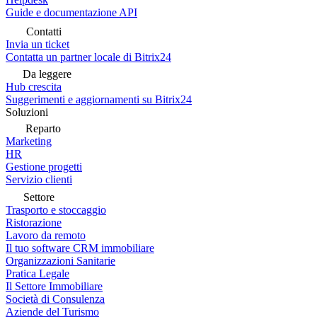
Guide e documentazione API
Contatti
Invia un ticket
Contatta un partner locale di Bitrix24
Da leggere
Hub crescita
Suggerimenti e aggiornamenti su Bitrix24
Soluzioni
Reparto
Marketing
HR
Gestione progetti
Servizio clienti
Settore
Trasporto e stoccaggio
Ristorazione
Lavoro da remoto
Il tuo software CRM immobiliare
Organizzazioni Sanitarie
Pratica Legale
Il Settore Immobiliare
Società di Consulenza
Aziende del Turismo