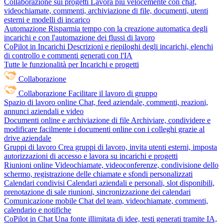
Collaborazione sui progetti
Lavora più velocemente con chat,
videochiamate, commenti, archiviazione di file, documenti, utenti
esterni e modelli di incarico
Automazione
Risparmia tempo con la creazione automatica degli
incarichi e con l'automazione dei flussi di lavoro
CoPilot in Incarichi
Descrizioni e riepiloghi degli incarichi, elenchi
di controllo e commenti generati con l'IA
Tutte le funzionalità per Incarichi e progetti
Collaborazione
Collaborazione
Facilitare il lavoro di gruppo
Spazio di lavoro online
Chat, feed aziendale, commenti, reazioni,
annunci aziendali e video
Documenti online e archiviazione di file
Archiviare, condividere e
modificare facilmente i documenti online con i colleghi grazie al
drive aziendale
Gruppi di lavoro
Crea gruppi di lavoro, invita utenti esterni, imposta
autorizzazioni di accesso e lavora su incarichi e progetti
Riunioni online
Videochiamate, videoconferenze, condivisione dello
schermo, registrazione delle chiamate e sfondi personalizzati
Calendari condivisi
Calendari aziendali e personali, slot disponibili,
prenotazione di sale riunioni, sincronizzazione dei calendari
Comunicazione mobile
Chat del team, videochiamate, commenti,
calendario e notifiche
CoPilot in Chat
Una fonte illimitata di idee, testi generati tramite IA,