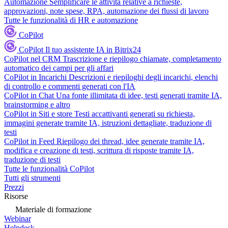
Automazione
Semplificare le attività relative a richieste,
approvazioni, note spese, RPA, automazione dei flussi di lavoro
Tutte le funzionalità di HR e automazione
CoPilot
CoPilot
Il tuo assistente IA in Bitrix24
CoPilot nel CRM
Trascrizione e riepilogo chiamate, completamento
automatico dei campi per gli affari
CoPilot in Incarichi
Descrizioni e riepiloghi degli incarichi, elenchi
di controllo e commenti generati con l'IA
CoPilot in Chat
Una fonte illimitata di idee, testi generati tramite IA,
brainstorming e altro
CoPilot in Siti e store
Testi accattivanti generati su richiesta,
immagini generate tramite IA, istruzioni dettagliate, traduzione di
testi
CoPilot in Feed
Riepilogo dei thread, idee generate tramite IA,
modifica e creazione di testi, scrittura di risposte tramite IA,
traduzione di testi
Tutte le funzionalità CoPilot
Tutti gli strumenti
Prezzi
Risorse
Materiale di formazione
Webinar
Helpdesk