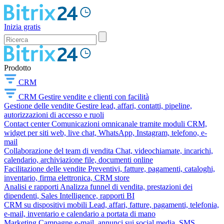
Inizia gratis
Prodotto
CRM
CRM
Gestire vendite e clienti con facilità
Gestione delle vendite
Gestire lead, affari, contatti, pipeline,
autorizzazioni di accesso e ruoli
Contact center
Comunicazioni omnicanale tramite moduli CRM,
widget per siti web, live chat, WhatsApp, Instagram, telefono, e-
mail
Collaborazione del team di vendita
Chat, videochiamate, incarichi,
calendario, archiviazione file, documenti online
Facilitazione delle vendite
Preventivi, fatture, pagamenti, cataloghi,
inventario, firma elettronica, CRM store
Analisi e rapporti
Analizza funnel di vendita, prestazioni dei
dipendenti, Sales Intelligence, rapporti BI
CRM su dispositivi mobili
Lead, affari, fatture, pagamenti, telefonia,
e-mail, inventario e calendario a portata di mano
Marketing
Campagne e-mail, annunci sui social media, SMS,