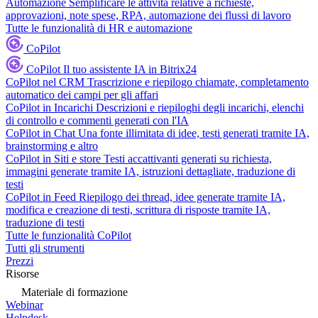
Automazione
Semplificare le attività relative a richieste,
approvazioni, note spese, RPA, automazione dei flussi di lavoro
Tutte le funzionalità di HR e automazione
CoPilot
CoPilot
Il tuo assistente IA in Bitrix24
CoPilot nel CRM
Trascrizione e riepilogo chiamate, completamento
automatico dei campi per gli affari
CoPilot in Incarichi
Descrizioni e riepiloghi degli incarichi, elenchi
di controllo e commenti generati con l'IA
CoPilot in Chat
Una fonte illimitata di idee, testi generati tramite IA,
brainstorming e altro
CoPilot in Siti e store
Testi accattivanti generati su richiesta,
immagini generate tramite IA, istruzioni dettagliate, traduzione di
testi
CoPilot in Feed
Riepilogo dei thread, idee generate tramite IA,
modifica e creazione di testi, scrittura di risposte tramite IA,
traduzione di testi
Tutte le funzionalità CoPilot
Tutti gli strumenti
Prezzi
Risorse
Materiale di formazione
Webinar
Helpdesk