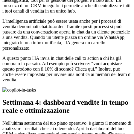
messaggistica, tool per la gestione dei progetti e molto altro. La
presenza di un CRM integrato ti permette anche di centralizzare tutti
i tuoi canali di vendita in un unico hub.
L'intelligenza artificiale può essere usata anche per i processi di
vendita denominati chat-to-order. Tramite questi processi si può
passare da una conversazione aperta in chat da un cliente potenziale
a una vendita. Quando un utente piazza un ordine via WhatsApp,
integrato in una inbox unificata, l'IA genera un carrello
personalizzato.
A questo punto l'IA invia in chat delle call to action a chi ha già
comprato in passato. Ad esempio può scrivere: "vuoi acquistare
questo prodotto con il 10% di sconto? Clicca qui." Inoltre, può
anche essere impostata per inviare una notifica ai membri del team di
vendita.
Settimana 4: dashboard vendite in tempo
reale e ottimizzazione
Nell'ultima settimana del tuo piano operativo, è giunto il momento di
analizzare i risultati che stai ottenendo. Apri la dashboard del tuo
CRM e visualizza conversioni per canale, tempo medio d'incasso,