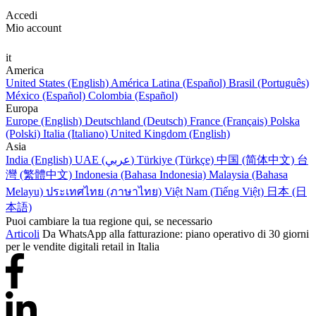
Accedi
Mio account
it
America
United States (English)
América Latina (Español)
Brasil (Português)
México (Español)
Colombia (Español)
Europa
Europe (English)
Deutschland (Deutsch)
France (Français)
Polska
(Polski)
Italia (Italiano)
United Kingdom (English)
Asia
India (English)
UAE (عربي)
Türkiye (Türkçe)
中国 (简体中文)
台
灣 (繁體中文)
Indonesia (Bahasa Indonesia)
Malaysia (Bahasa
Melayu)
ประเทศไทย (ภาษาไทย)
Việt Nam (Tiếng Việt)
日本 (日
本語)
Puoi cambiare la tua regione qui, se necessario
Articoli
Da WhatsApp alla fatturazione: piano operativo di 30 giorni
per le vendite digitali retail in Italia