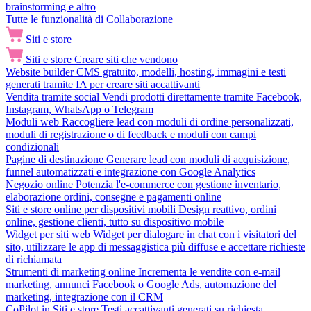
brainstorming e altro
Tutte le funzionalità di Collaborazione
Siti e store
Siti e store
Creare siti che vendono
Website builder
CMS gratuito, modelli, hosting, immagini e testi
generati tramite IA per creare siti accattivanti
Vendita tramite social
Vendi prodotti direttamente tramite Facebook,
Instagram, WhatsApp o Telegram
Moduli web
Raccogliere lead con moduli di ordine personalizzati,
moduli di registrazione o di feedback e moduli con campi
condizionali
Pagine di destinazione
Generare lead con moduli di acquisizione,
funnel automatizzati e integrazione con Google Analytics
Negozio online
Potenzia l'e-commerce con gestione inventario,
elaborazione ordini, consegne e pagamenti online
Siti e store online per dispositivi mobili
Design reattivo, ordini
online, gestione clienti, tutto su dispositivo mobile
Widget per siti web
Widget per dialogare in chat con i visitatori del
sito, utilizzare le app di messaggistica più diffuse e accettare richieste
di richiamata
Strumenti di marketing online
Incrementa le vendite con e-mail
marketing, annunci Facebook o Google Ads, automazione del
marketing, integrazione con il CRM
CoPilot in Siti e store
Testi accattivanti generati su richiesta,