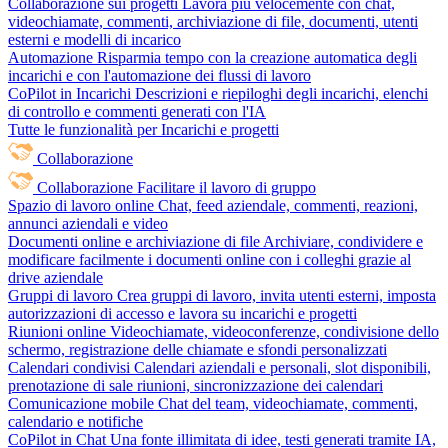
Collaborazione sui progetti
Lavora più velocemente con chat,
videochiamate, commenti, archiviazione di file, documenti, utenti
esterni e modelli di incarico
Automazione
Risparmia tempo con la creazione automatica degli
incarichi e con l'automazione dei flussi di lavoro
CoPilot in Incarichi
Descrizioni e riepiloghi degli incarichi, elenchi
di controllo e commenti generati con l'IA
Tutte le funzionalità per Incarichi e progetti
Collaborazione
Collaborazione
Facilitare il lavoro di gruppo
Spazio di lavoro online
Chat, feed aziendale, commenti, reazioni,
annunci aziendali e video
Documenti online e archiviazione di file
Archiviare, condividere e
modificare facilmente i documenti online con i colleghi grazie al
drive aziendale
Gruppi di lavoro
Crea gruppi di lavoro, invita utenti esterni, imposta
autorizzazioni di accesso e lavora su incarichi e progetti
Riunioni online
Videochiamate, videoconferenze, condivisione dello
schermo, registrazione delle chiamate e sfondi personalizzati
Calendari condivisi
Calendari aziendali e personali, slot disponibili,
prenotazione di sale riunioni, sincronizzazione dei calendari
Comunicazione mobile
Chat del team, videochiamate, commenti,
calendario e notifiche
CoPilot in Chat
Una fonte illimitata di idee, testi generati tramite IA,