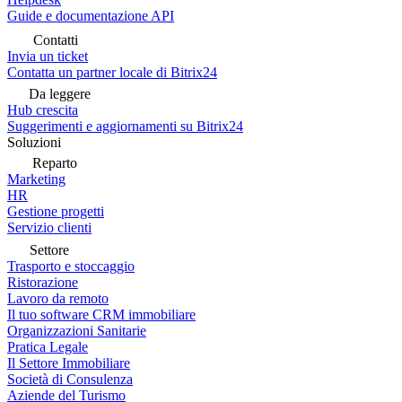
Guide e documentazione API
Contatti
Invia un ticket
Contatta un partner locale di Bitrix24
Da leggere
Hub crescita
Suggerimenti e aggiornamenti su Bitrix24
Soluzioni
Reparto
Marketing
HR
Gestione progetti
Servizio clienti
Settore
Trasporto e stoccaggio
Ristorazione
Lavoro da remoto
Il tuo software CRM immobiliare
Organizzazioni Sanitarie
Pratica Legale
Il Settore Immobiliare
Società di Consulenza
Aziende del Turismo