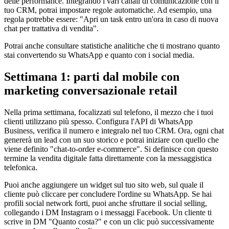
delle performance. Integrando i vari canali di comunicazione con il
tuo CRM, potrai impostare regole automatiche. Ad esempio, una
regola potrebbe essere: "Apri un task entro un'ora in caso di nuova
chat per trattativa di vendita".
Potrai anche consultare statistiche analitiche che ti mostrano quanto
stai convertendo su WhatsApp e quanto con i social media.
Settimana 1: parti dal mobile con
marketing conversazionale retail
Nella prima settimana, focalizzati sul telefono, il mezzo che i tuoi
clienti utilizzano più spesso. Configura l'API di WhatsApp
Business, verifica il numero e integralo nel tuo CRM. Ora, ogni chat
genererà un lead con un suo storico e potrai iniziare con quello che
viene definito "chat-to-order e-commerce". Si definisce con questo
termine la vendita digitale fatta direttamente con la messaggistica
telefonica.
Puoi anche aggiungere un widget sul tuo sito web, sul quale il
cliente può cliccare per concludere l'ordine su WhatsApp. Se hai
profili social network forti, puoi anche sfruttare il social selling,
collegando i DM Instagram o i messaggi Facebook. Un cliente ti
scrive in DM "Quanto costa?" e con un clic può successivamente