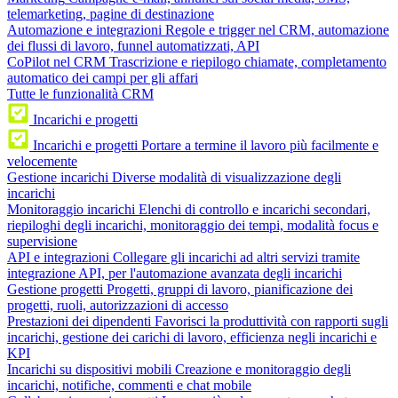
telemarketing, pagine di destinazione
Automazione e integrazioni
Regole e trigger nel CRM, automazione
dei flussi di lavoro, funnel automatizzati, API
CoPilot nel CRM
Trascrizione e riepilogo chiamate, completamento
automatico dei campi per gli affari
Tutte le funzionalità CRM
Incarichi e progetti
Incarichi e progetti
Portare a termine il lavoro più facilmente e
velocemente
Gestione incarichi
Diverse modalità di visualizzazione degli
incarichi
Monitoraggio incarichi
Elenchi di controllo e incarichi secondari,
riepiloghi degli incarichi, monitoraggio dei tempi, modalità focus e
supervisione
API e integrazioni
Collegare gli incarichi ad altri servizi tramite
integrazione API, per l'automazione avanzata degli incarichi
Gestione progetti
Progetti, gruppi di lavoro, pianificazione dei
progetti, ruoli, autorizzazioni di accesso
Prestazioni dei dipendenti
Favorisci la produttività con rapporti sugli
incarichi, gestione dei carichi di lavoro, efficienza negli incarichi e
KPI
Incarichi su dispositivi mobili
Creazione e monitoraggio degli
incarichi, notifiche, commenti e chat mobile