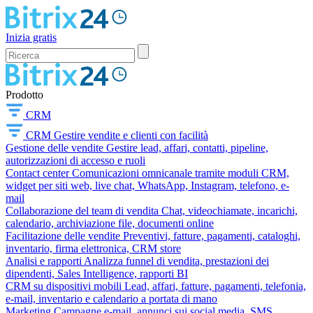
Inizia gratis
Prodotto
CRM
CRM
Gestire vendite e clienti con facilità
Gestione delle vendite
Gestire lead, affari, contatti, pipeline,
autorizzazioni di accesso e ruoli
Contact center
Comunicazioni omnicanale tramite moduli CRM,
widget per siti web, live chat, WhatsApp, Instagram, telefono, e-
mail
Collaborazione del team di vendita
Chat, videochiamate, incarichi,
calendario, archiviazione file, documenti online
Facilitazione delle vendite
Preventivi, fatture, pagamenti, cataloghi,
inventario, firma elettronica, CRM store
Analisi e rapporti
Analizza funnel di vendita, prestazioni dei
dipendenti, Sales Intelligence, rapporti BI
CRM su dispositivi mobili
Lead, affari, fatture, pagamenti, telefonia,
e-mail, inventario e calendario a portata di mano
Marketing
Campagne e-mail, annunci sui social media, SMS,