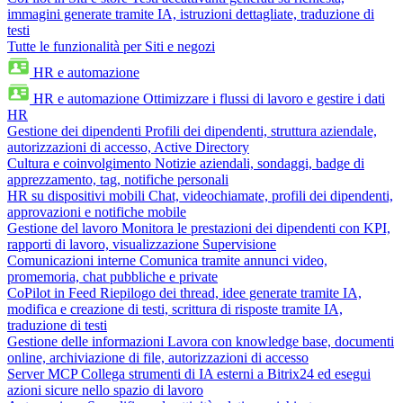
immagini generate tramite IA, istruzioni dettagliate, traduzione di
testi
Tutte le funzionalità per Siti e negozi
HR e automazione
HR e automazione
Ottimizzare i flussi di lavoro e gestire i dati
HR
Gestione dei dipendenti
Profili dei dipendenti, struttura aziendale,
autorizzazioni di accesso, Active Directory
Cultura e coinvolgimento
Notizie aziendali, sondaggi, badge di
apprezzamento, tag, notifiche personali
HR su dispositivi mobili
Chat, videochiamate, profili dei dipendenti,
approvazioni e notifiche mobile
Gestione del lavoro
Monitora le prestazioni dei dipendenti con KPI,
rapporti di lavoro, visualizzazione Supervisione
Comunicazioni interne
Comunica tramite annunci video,
promemoria, chat pubbliche e private
CoPilot in Feed
Riepilogo dei thread, idee generate tramite IA,
modifica e creazione di testi, scrittura di risposte tramite IA,
traduzione di testi
Gestione delle informazioni
Lavora con knowledge base, documenti
online, archiviazione di file, autorizzazioni di accesso
Server MCP
Collega strumenti di IA esterni a Bitrix24 ed esegui
azioni sicure nello spazio di lavoro