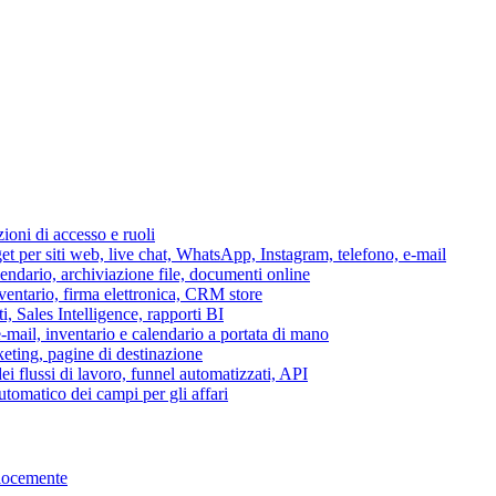
azioni di accesso e ruoli
per siti web, live chat, WhatsApp, Instagram, telefono, e-mail
lendario, archiviazione file, documenti online
nventario, firma elettronica, CRM store
i, Sales Intelligence, rapporti BI
 e-mail, inventario e calendario a portata di mano
eting, pagine di destinazione
 flussi di lavoro, funnel automatizzati, API
tomatico dei campi per gli affari
elocemente