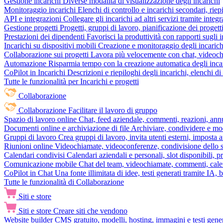
Gestione incarichi
Diverse modalità di visualizzazione degli incarichi
Monitoraggio incarichi
Elenchi di controllo e incarichi secondari, rie
API e integrazioni
Collegare gli incarichi ad altri servizi tramite inte
Gestione progetti
Progetti, gruppi di lavoro, pianificazione dei progetti
Prestazioni dei dipendenti
Favorisci la produttività con rapporti sugli i
Incarichi su dispositivi mobili
Creazione e monitoraggio degli incarich
Collaborazione sui progetti
Lavora più velocemente con chat, videochia
Automazione
Risparmia tempo con la creazione automatica degli incar
CoPilot in Incarichi
Descrizioni e riepiloghi degli incarichi, elenchi d
Tutte le funzionalità per Incarichi e progetti
Collaborazione
Collaborazione
Facilitare il lavoro di gruppo
Spazio di lavoro online
Chat, feed aziendale, commenti, reazioni, ann
Documenti online e archiviazione di file
Archiviare, condividere e mod
Gruppi di lavoro
Crea gruppi di lavoro, invita utenti esterni, imposta a
Riunioni online
Videochiamate, videoconferenze, condivisione dello sc
Calendari condivisi
Calendari aziendali e personali, slot disponibili, p
Comunicazione mobile
Chat del team, videochiamate, commenti, calen
CoPilot in Chat
Una fonte illimitata di idee, testi generati tramite IA, 
Tutte le funzionalità di Collaborazione
Siti e store
Siti e store
Creare siti che vendono
Website builder
CMS gratuito, modelli, hosting, immagini e testi genera