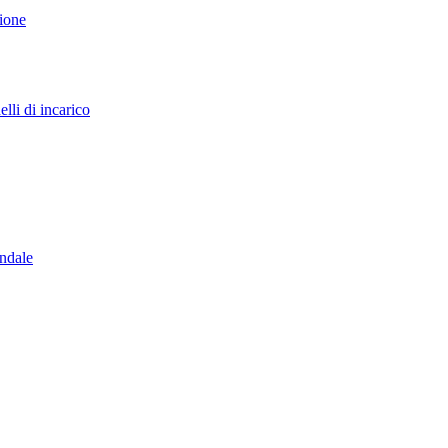
sione
lli di incarico
endale