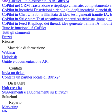
CoPilot
Il tuo assistente IA in Bitrix24
CoPilot nel CRM
Trascrizione e riepilogo chiamate, completamento au
CoPilot in Incarichi
Descrizioni e riepiloghi degli incarichi, elenchi d
CoPilot in Chat
Una fonte illimitata di idee, testi generati tramite IA, 
CoPilot in Siti e store
Testi accattivanti generati su richiesta, immagini 
CoPilot in Feed
Riepilogo dei thread, idee generate tramite IA, modifica
Tutte le funzionalità CoPilot
Tutti gli strumenti
Prezzi
Risorse
Materiale di formazione
Webinar
Helpdesk
Guide e documentazione API
Contatti
Invia un ticket
Contatta un partner locale di Bitrix24
Da leggere
Hub crescita
Suggerimenti e aggiornamenti su Bitrix24
Soluzioni
Reparto
Marketing
HR