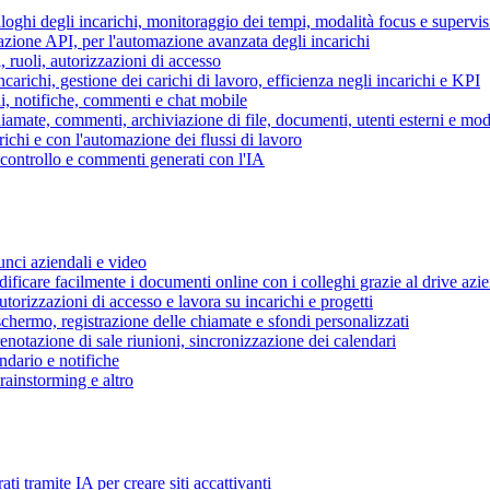
piloghi degli incarichi, monitoraggio dei tempi, modalità focus e supervi
grazione API, per l'automazione avanzata degli incarichi
, ruoli, autorizzazioni di accesso
ncarichi, gestione dei carichi di lavoro, efficienza negli incarichi e KPI
i, notifiche, commenti e chat mobile
mate, commenti, archiviazione di file, documenti, utenti esterni e mode
ichi e con l'automazione dei flussi di lavoro
i controllo e commenti generati con l'IA
unci aziendali e video
ificare facilmente i documenti online con i colleghi grazie al drive azi
utorizzazioni di accesso e lavora su incarichi e progetti
hermo, registrazione delle chiamate e sfondi personalizzati
renotazione di sale riunioni, sincronizzazione dei calendari
dario e notifiche
brainstorming e altro
ti tramite IA per creare siti accattivanti