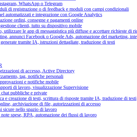
 Instagram, WhatsApp o Telegram
duli di registrazione o di feedback e moduli con campi condizionali
nel automatizzati e integrazione con Google Analytics
razione ordini, consegne e pagamenti online
gestione clienti, tutto su dispositivo mobile
o, utilizzare le app di messaggistica più diffuse e accettare richieste di r
eting, annunci Facebook o Google Ads, automazione del marketing, in
generate tramite IA, istruzioni dettagliate, traduzione di testi
HR
torizzazioni di accesso, Active Directory
zamento, tag, notifiche personali
approvazioni e notifiche mobile
apporti di lavoro, visualizzazione Supervisione
chat pubbliche e private
 e creazione di testi, scrittura di risposte tramite IA, traduzione di testi
ne, archiviazione di file, autorizzazioni di accesso
i sicure nello spazio di lavoro
ni, note spese, RPA, automazione dei flussi di lavoro