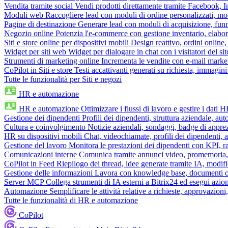
Vendita tramite social
Vendi prodotti direttamente tramite Facebook,
Moduli web
Raccogliere lead con moduli di ordine personalizzati, mo
Pagine di destinazione
Generare lead con moduli di acquisizione, fun
Negozio online
Potenzia l'e-commerce con gestione inventario, elabo
Siti e store online per dispositivi mobili
Design reattivo, ordini online, 
Widget per siti web
Widget per dialogare in chat con i visitatori del sit
Strumenti di marketing online
Incrementa le vendite con e-mail mark
CoPilot in Siti e store
Testi accattivanti generati su richiesta, immagini 
Tutte le funzionalità per Siti e negozi
HR e automazione
HR e automazione
Ottimizzare i flussi di lavoro e gestire i dati 
Gestione dei dipendenti
Profili dei dipendenti, struttura aziendale, au
Cultura e coinvolgimento
Notizie aziendali, sondaggi, badge di apprez
HR su dispositivi mobili
Chat, videochiamate, profili dei dipendenti, 
Gestione del lavoro
Monitora le prestazioni dei dipendenti con KPI, r
Comunicazioni interne
Comunica tramite annunci video, promemoria, 
CoPilot in Feed
Riepilogo dei thread, idee generate tramite IA, modifica
Gestione delle informazioni
Lavora con knowledge base, documenti onli
Server MCP
Collega strumenti di IA esterni a Bitrix24 ed esegui azion
Automazione
Semplificare le attività relative a richieste, approvazio
Tutte le funzionalità di HR e automazione
CoPilot