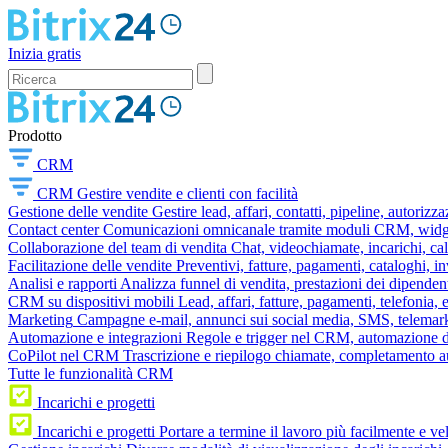
Inizia gratis
Prodotto
CRM
CRM
Gestire vendite e clienti con facilità
Gestione delle vendite
Gestire lead, affari, contatti, pipeline, autorizz
Contact center
Comunicazioni omnicanale tramite moduli CRM, widget 
Collaborazione del team di vendita
Chat, videochiamate, incarichi, ca
Facilitazione delle vendite
Preventivi, fatture, pagamenti, cataloghi, i
Analisi e rapporti
Analizza funnel di vendita, prestazioni dei dipendent
CRM su dispositivi mobili
Lead, affari, fatture, pagamenti, telefonia,
Marketing
Campagne e-mail, annunci sui social media, SMS, telemark
Automazione e integrazioni
Regole e trigger nel CRM, automazione dei
CoPilot nel CRM
Trascrizione e riepilogo chiamate, completamento au
Tutte le funzionalità CRM
Incarichi e progetti
Incarichi e progetti
Portare a termine il lavoro più facilmente e v