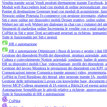
Vendita tramite social
Vendi prodotti direttamente tramite Facebook,
Moduli web
Raccogliere lead con moduli di ordine personalizzati, mo
Pagine di destinazione
Generare lead con moduli di acquisizione, fun
Negozio online
Potenzia l'e-commerce con gestione inventario, elabo
Siti e store online per dispositivi mobili
Design reattivo, ordini online, 
Widget per siti web
Widget per dialogare in chat con i visitatori del sit
Strumenti di marketing online
Incrementa le vendite con e-mail mark
CoPilot in Siti e store
Testi accattivanti generati su richiesta, immagini 
Tutte le funzionalità per Siti e negozi
HR e automazione
HR e automazione
Ottimizzare i flussi di lavoro e gestire i dati 
Gestione dei dipendenti
Profili dei dipendenti, struttura aziendale, au
Cultura e coinvolgimento
Notizie aziendali, sondaggi, badge di apprez
HR su dispositivi mobili
Chat, videochiamate, profili dei dipendenti, 
Gestione del lavoro
Monitora le prestazioni dei dipendenti con KPI, r
Comunicazioni interne
Comunica tramite annunci video, promemoria, 
CoPilot in Feed
Riepilogo dei thread, idee generate tramite IA, modifica
Gestione delle informazioni
Lavora con knowledge base, documenti onli
Server MCP
Collega strumenti di IA esterni a Bitrix24 ed esegui azion
Automazione
Semplificare le attività relative a richieste, approvazio
Tutte le funzionalità di HR e automazione
CoPilot