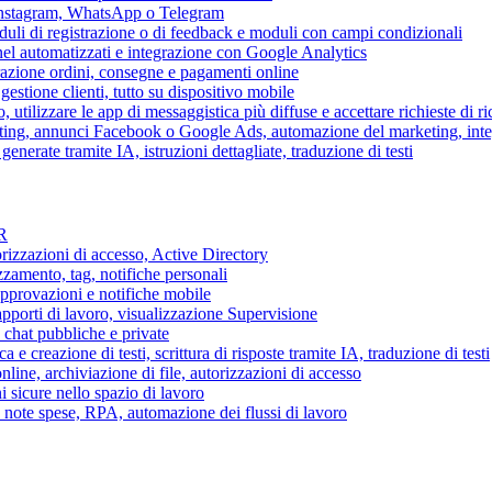
 Instagram, WhatsApp o Telegram
duli di registrazione o di feedback e moduli con campi condizionali
nel automatizzati e integrazione con Google Analytics
razione ordini, consegne e pagamenti online
gestione clienti, tutto su dispositivo mobile
o, utilizzare le app di messaggistica più diffuse e accettare richieste di r
eting, annunci Facebook o Google Ads, automazione del marketing, in
generate tramite IA, istruzioni dettagliate, traduzione di testi
HR
torizzazioni di accesso, Active Directory
zamento, tag, notifiche personali
approvazioni e notifiche mobile
apporti di lavoro, visualizzazione Supervisione
chat pubbliche e private
 e creazione di testi, scrittura di risposte tramite IA, traduzione di testi
ne, archiviazione di file, autorizzazioni di accesso
i sicure nello spazio di lavoro
ni, note spese, RPA, automazione dei flussi di lavoro