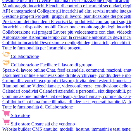
Gestione incarichi
Diverse modalità di visualizzazione degli incarichi
Monitoraggio incarichi
Elenchi di controllo e incarichi secondari, rie
API e integrazioni
Collegare gli incarichi ad altri servizi tramite inte
Gestione progetti
Progetti, gruppi di lavoro, pianificazione dei progetti
Prestazioni dei dipendenti
Favorisci la produttività con rapporti sugli i
Incarichi su dispositivi mobili
Creazione e monitoraggio degli incarich
Collaborazione sui progetti
Lavora più velocemente con chat, videochia
Automazione
Risparmia tempo con la creazione automatica degli incar
CoPilot in Incarichi
Descrizioni e riepiloghi degli incarichi, elenchi d
Tutte le funzionalità per Incarichi e progetti
Collaborazione
Collaborazione
Facilitare il lavoro di gruppo
Spazio di lavoro online
Chat, feed aziendale, commenti, reazioni, ann
Documenti online e archiviazione di file
Archiviare, condividere e mod
Gruppi di lavoro
Crea gruppi di lavoro, invita utenti esterni, imposta a
Riunioni online
Videochiamate, videoconferenze, condivisione dello sc
Calendari condivisi
Calendari aziendali e personali, slot disponibili, p
Comunicazione mobile
Chat del team, videochiamate, commenti, calen
CoPilot in Chat
Una fonte illimitata di idee, testi generati tramite IA, 
Tutte le funzionalità di Collaborazione
Siti e store
Siti e store
Creare siti che vendono
Website builder
CMS gratuito, modelli, hosting, immagini e testi genera