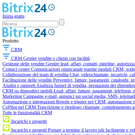
Inizia gratis
Prodotto
CRM
CRM
Gestire vendite e clienti con facilità
Gestione delle vendite
Gestire lead, affari, contatti, pipeline, autorizz
Contact center
Comunicazioni omnicanale tramite moduli CRM, widget 
Collaborazione del team di vendita
Chat, videochiamate, incarichi, ca
Facilitazione delle vendite
Preventivi, fatture, pagamenti, cataloghi, i
Analisi e rapporti
Analizza funnel di vendita, prestazioni dei dipendent
CRM su dispositivi mobili
Lead, affari, fatture, pagamenti, telefonia,
Marketing
Campagne e-mail, annunci sui social media, SMS, telemark
Automazione e integrazioni
Regole e trigger nel CRM, automazione dei
CoPilot nel CRM
Trascrizione e riepilogo chiamate, completamento au
Tutte le funzionalità CRM
Incarichi e progetti
Incarichi e progetti
Portare a termine il lavoro più facilmente e v