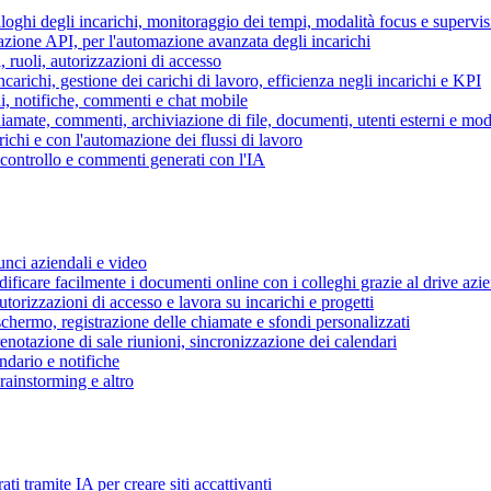
piloghi degli incarichi, monitoraggio dei tempi, modalità focus e supervi
grazione API, per l'automazione avanzata degli incarichi
, ruoli, autorizzazioni di accesso
ncarichi, gestione dei carichi di lavoro, efficienza negli incarichi e KPI
i, notifiche, commenti e chat mobile
mate, commenti, archiviazione di file, documenti, utenti esterni e mode
ichi e con l'automazione dei flussi di lavoro
i controllo e commenti generati con l'IA
unci aziendali e video
ificare facilmente i documenti online con i colleghi grazie al drive azi
utorizzazioni di accesso e lavora su incarichi e progetti
hermo, registrazione delle chiamate e sfondi personalizzati
renotazione di sale riunioni, sincronizzazione dei calendari
dario e notifiche
brainstorming e altro
ti tramite IA per creare siti accattivanti