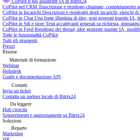
CoPilot
Il tuo assistente IA in Bitrix24
CoPilot nel CRM
Trascrizione e riepilogo chiamate, completamento au
CoPilot in Incarichi
Descrizioni e riepiloghi degli incarichi, elenchi d
CoPilot in Chat
Una fonte illimitata di idee, testi generati tramite IA, 
CoPilot in Siti e store
Testi accattivanti generati su richiesta, immagini 
CoPilot in Feed
Riepilogo dei thread, idee generate tramite IA, modifica
Tutte le funzionalità CoPilot
Tutti gli strumenti
Prezzi
Risorse
Materiale di formazione
Webinar
Helpdesk
Guide e documentazione API
Contatti
Invia un ticket
Contatta un partner locale di Bitrix24
Da leggere
Hub crescita
Suggerimenti e aggiornamenti su Bitrix24
Soluzioni
Reparto
Marketing
HR