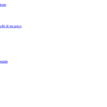
sione
lli di incarico
endale