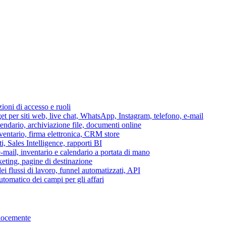
azioni di accesso e ruoli
per siti web, live chat, WhatsApp, Instagram, telefono, e-mail
lendario, archiviazione file, documenti online
nventario, firma elettronica, CRM store
i, Sales Intelligence, rapporti BI
 e-mail, inventario e calendario a portata di mano
eting, pagine di destinazione
 flussi di lavoro, funnel automatizzati, API
tomatico dei campi per gli affari
elocemente