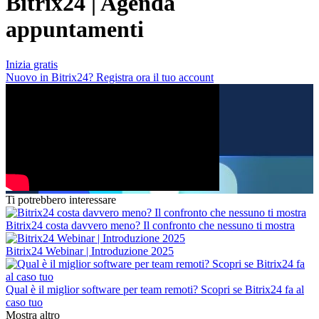
Bitrix24 | Agenda
appuntamenti
Inizia gratis
Nuovo in Bitrix24? Registra ora il tuo account
Ti potrebbero interessare
Bitrix24 costa davvero meno? Il confronto che nessuno ti mostra
Bitrix24 Webinar | Introduzione 2025
Qual è il miglior software per team remoti? Scopri se Bitrix24 fa al
caso tuo
Mostra altro