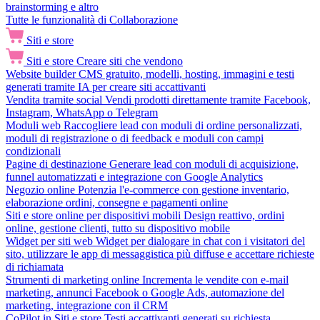
brainstorming e altro
Tutte le funzionalità di Collaborazione
Siti e store
Siti e store
Creare siti che vendono
Website builder
CMS gratuito, modelli, hosting, immagini e testi
generati tramite IA per creare siti accattivanti
Vendita tramite social
Vendi prodotti direttamente tramite Facebook,
Instagram, WhatsApp o Telegram
Moduli web
Raccogliere lead con moduli di ordine personalizzati,
moduli di registrazione o di feedback e moduli con campi
condizionali
Pagine di destinazione
Generare lead con moduli di acquisizione,
funnel automatizzati e integrazione con Google Analytics
Negozio online
Potenzia l'e-commerce con gestione inventario,
elaborazione ordini, consegne e pagamenti online
Siti e store online per dispositivi mobili
Design reattivo, ordini
online, gestione clienti, tutto su dispositivo mobile
Widget per siti web
Widget per dialogare in chat con i visitatori del
sito, utilizzare le app di messaggistica più diffuse e accettare richieste
di richiamata
Strumenti di marketing online
Incrementa le vendite con e-mail
marketing, annunci Facebook o Google Ads, automazione del
marketing, integrazione con il CRM
CoPilot in Siti e store
Testi accattivanti generati su richiesta,