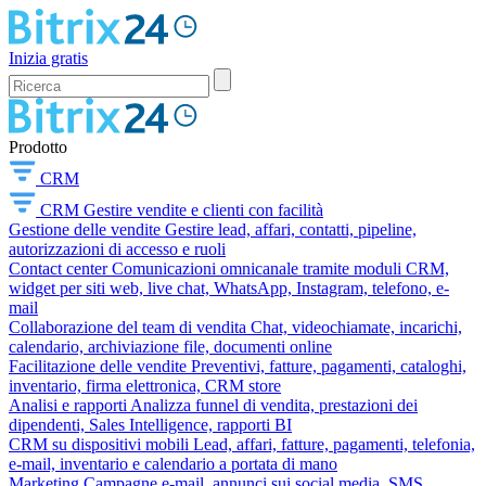
Inizia gratis
Prodotto
CRM
CRM
Gestire vendite e clienti con facilità
Gestione delle vendite
Gestire lead, affari, contatti, pipeline,
autorizzazioni di accesso e ruoli
Contact center
Comunicazioni omnicanale tramite moduli CRM,
widget per siti web, live chat, WhatsApp, Instagram, telefono, e-
mail
Collaborazione del team di vendita
Chat, videochiamate, incarichi,
calendario, archiviazione file, documenti online
Facilitazione delle vendite
Preventivi, fatture, pagamenti, cataloghi,
inventario, firma elettronica, CRM store
Analisi e rapporti
Analizza funnel di vendita, prestazioni dei
dipendenti, Sales Intelligence, rapporti BI
CRM su dispositivi mobili
Lead, affari, fatture, pagamenti, telefonia,
e-mail, inventario e calendario a portata di mano
Marketing
Campagne e-mail, annunci sui social media, SMS,