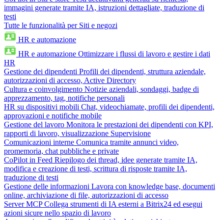
immagini generate tramite IA, istruzioni dettagliate, traduzione di
testi
Tutte le funzionalità per Siti e negozi
HR e automazione
HR e automazione
Ottimizzare i flussi di lavoro e gestire i dati
HR
Gestione dei dipendenti
Profili dei dipendenti, struttura aziendale,
autorizzazioni di accesso, Active Directory
Cultura e coinvolgimento
Notizie aziendali, sondaggi, badge di
apprezzamento, tag, notifiche personali
HR su dispositivi mobili
Chat, videochiamate, profili dei dipendenti,
approvazioni e notifiche mobile
Gestione del lavoro
Monitora le prestazioni dei dipendenti con KPI,
rapporti di lavoro, visualizzazione Supervisione
Comunicazioni interne
Comunica tramite annunci video,
promemoria, chat pubbliche e private
CoPilot in Feed
Riepilogo dei thread, idee generate tramite IA,
modifica e creazione di testi, scrittura di risposte tramite IA,
traduzione di testi
Gestione delle informazioni
Lavora con knowledge base, documenti
online, archiviazione di file, autorizzazioni di accesso
Server MCP
Collega strumenti di IA esterni a Bitrix24 ed esegui
azioni sicure nello spazio di lavoro