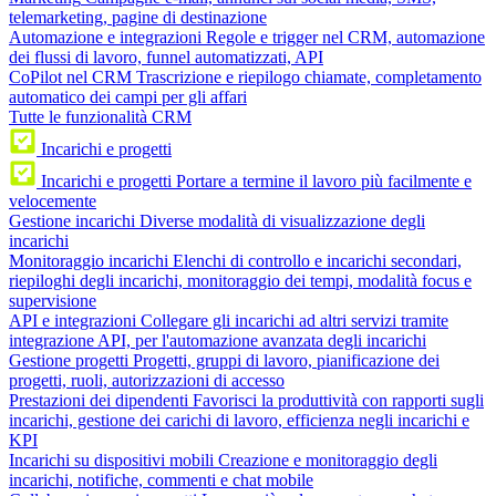
telemarketing, pagine di destinazione
Automazione e integrazioni
Regole e trigger nel CRM, automazione
dei flussi di lavoro, funnel automatizzati, API
CoPilot nel CRM
Trascrizione e riepilogo chiamate, completamento
automatico dei campi per gli affari
Tutte le funzionalità CRM
Incarichi e progetti
Incarichi e progetti
Portare a termine il lavoro più facilmente e
velocemente
Gestione incarichi
Diverse modalità di visualizzazione degli
incarichi
Monitoraggio incarichi
Elenchi di controllo e incarichi secondari,
riepiloghi degli incarichi, monitoraggio dei tempi, modalità focus e
supervisione
API e integrazioni
Collegare gli incarichi ad altri servizi tramite
integrazione API, per l'automazione avanzata degli incarichi
Gestione progetti
Progetti, gruppi di lavoro, pianificazione dei
progetti, ruoli, autorizzazioni di accesso
Prestazioni dei dipendenti
Favorisci la produttività con rapporti sugli
incarichi, gestione dei carichi di lavoro, efficienza negli incarichi e
KPI
Incarichi su dispositivi mobili
Creazione e monitoraggio degli
incarichi, notifiche, commenti e chat mobile