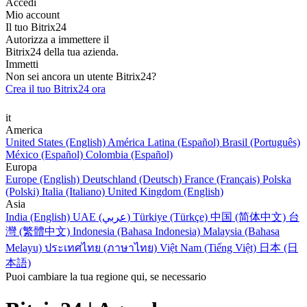
Accedi
Mio account
Il tuo Bitrix24
Autorizza a immettere il
Bitrix24 della tua azienda.
Immetti
Non sei ancora un utente Bitrix24?
Crea il tuo Bitrix24 ora
it
America
United States (English)
América Latina (Español)
Brasil (Português)
México (Español)
Colombia (Español)
Europa
Europe (English)
Deutschland (Deutsch)
France (Français)
Polska
(Polski)
Italia (Italiano)
United Kingdom (English)
Asia
India (English)
UAE (عربي)
Türkiye (Türkçe)
中国 (简体中文)
台
灣 (繁體中文)
Indonesia (Bahasa Indonesia)
Malaysia (Bahasa
Melayu)
ประเทศไทย (ภาษาไทย)
Việt Nam (Tiếng Việt)
日本 (日
本語)
Puoi cambiare la tua regione qui, se necessario