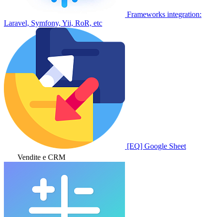
Frameworks integration:
Laravel, Symfony, Yii, RoR, etc
[EQ] Google Sheet
Vendite e CRM