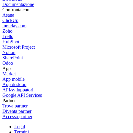
Documentazione
Confronta con
Asana
ClickUp
monday.com
Zoho
Trello
HubSpot
Microsoft Project
Notion
SharePoint
Odoo
App
Market
App mobile
App desktop
API/sviluppatori
Google API Services
Partner
Trova partner
Diventa partner
Accesso partner
Legal
Termini