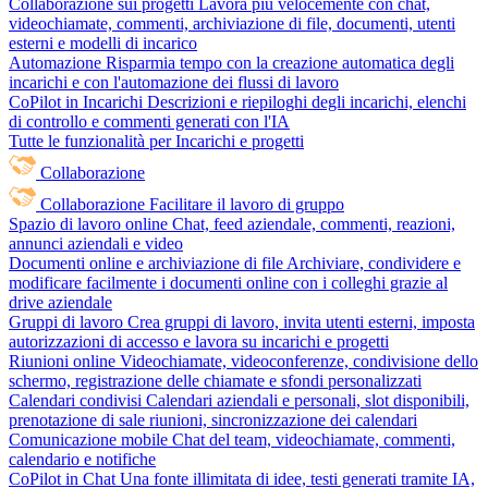
Collaborazione sui progetti
Lavora più velocemente con chat,
videochiamate, commenti, archiviazione di file, documenti, utenti
esterni e modelli di incarico
Automazione
Risparmia tempo con la creazione automatica degli
incarichi e con l'automazione dei flussi di lavoro
CoPilot in Incarichi
Descrizioni e riepiloghi degli incarichi, elenchi
di controllo e commenti generati con l'IA
Tutte le funzionalità per Incarichi e progetti
Collaborazione
Collaborazione
Facilitare il lavoro di gruppo
Spazio di lavoro online
Chat, feed aziendale, commenti, reazioni,
annunci aziendali e video
Documenti online e archiviazione di file
Archiviare, condividere e
modificare facilmente i documenti online con i colleghi grazie al
drive aziendale
Gruppi di lavoro
Crea gruppi di lavoro, invita utenti esterni, imposta
autorizzazioni di accesso e lavora su incarichi e progetti
Riunioni online
Videochiamate, videoconferenze, condivisione dello
schermo, registrazione delle chiamate e sfondi personalizzati
Calendari condivisi
Calendari aziendali e personali, slot disponibili,
prenotazione di sale riunioni, sincronizzazione dei calendari
Comunicazione mobile
Chat del team, videochiamate, commenti,
calendario e notifiche
CoPilot in Chat
Una fonte illimitata di idee, testi generati tramite IA,