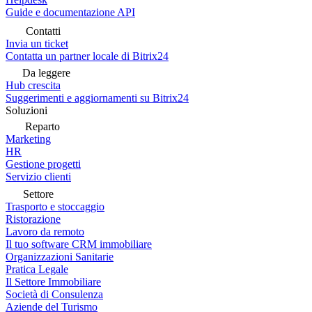
Guide e documentazione API
Contatti
Invia un ticket
Contatta un partner locale di Bitrix24
Da leggere
Hub crescita
Suggerimenti e aggiornamenti su Bitrix24
Soluzioni
Reparto
Marketing
HR
Gestione progetti
Servizio clienti
Settore
Trasporto e stoccaggio
Ristorazione
Lavoro da remoto
Il tuo software CRM immobiliare
Organizzazioni Sanitarie
Pratica Legale
Il Settore Immobiliare
Società di Consulenza
Aziende del Turismo