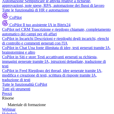
Automazione
Semplificare le attività relative a richieste,
approvazioni, note spese, RPA, automazione dei flussi di lavoro
Tutte le funzionalità di HR e automazione
CoPilot
CoPilot
Il tuo assistente IA in Bitrix24
CoPilot nel CRM
Trascrizione e riepilogo chiamate, completamento
automatico dei campi per gli affari
CoPilot in Incarichi
Descrizioni e riepiloghi degli incarichi, elenchi
di controllo e commenti generati con l'IA
CoPilot in Chat
Una fonte illimitata di idee, testi generati tramite IA,
brainstorming e altro
CoPilot in Siti e store
Testi accattivanti generati su richiesta,
immagini generate tramite IA, istruzioni dettagliate, traduzione di
testi
CoPilot in Feed
Riepilogo dei thread, idee generate tramite IA,
modifica e creazione di testi, scrittura di risposte tramite IA,
traduzione di testi
Tutte le funzionalità CoPilot
Tutti gli strumenti
Prezzi
Risorse
Materiale di formazione
Webinar
Helpdesk