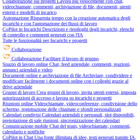
Collaborazione sui progetti
Lavora più velocemente con chat,
videochiamate, commenti, archiviazione di file, documenti, utenti
esterni e modelli di incarico
Automazione
Risparmia tempo con la creazione automatica degli
incarichi e con l'automazione dei flussi di lavoro
CoPilot in Incarichi
Descrizioni e riepiloghi degli incarichi, elenchi
di controllo e commenti generati con l'IA
Tutte le funzionalità per Incarichi e progetti
Collaborazione
Collaborazione
Facilitare il lavoro di gruppo
Spazio di lavoro online
Chat, feed aziendale, commenti, reazioni,
annunci aziendali e video
Documenti online e archiviazione di file
Archiviare, condividere e
modificare facilmente i documenti online con i colleghi grazie al
drive aziendale
Gruppi di lavoro
Crea gruppi di lavoro, invita utenti esterni, imposta
autorizzazioni di accesso e lavora su incarichi e progetti
Riunioni online
Videochiamate, videoconferenze, condivisione dello
schermo, registrazione delle chiamate e sfondi personalizzati
Calendari condivisi
Calendari aziendali e personali, slot disponibili,
prenotazione di sale riunioni, sincronizzazione dei calendari
Comunicazione mobile
Chat del team, videochiamate, commenti,
calendario e notifiche
CoPilot in Chat
Una fonte illimitata di idee, testi generati tramite IA,