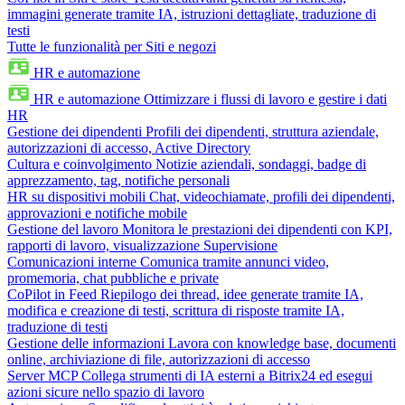
immagini generate tramite IA, istruzioni dettagliate, traduzione di
testi
Tutte le funzionalità per Siti e negozi
HR e automazione
HR e automazione
Ottimizzare i flussi di lavoro e gestire i dati
HR
Gestione dei dipendenti
Profili dei dipendenti, struttura aziendale,
autorizzazioni di accesso, Active Directory
Cultura e coinvolgimento
Notizie aziendali, sondaggi, badge di
apprezzamento, tag, notifiche personali
HR su dispositivi mobili
Chat, videochiamate, profili dei dipendenti,
approvazioni e notifiche mobile
Gestione del lavoro
Monitora le prestazioni dei dipendenti con KPI,
rapporti di lavoro, visualizzazione Supervisione
Comunicazioni interne
Comunica tramite annunci video,
promemoria, chat pubbliche e private
CoPilot in Feed
Riepilogo dei thread, idee generate tramite IA,
modifica e creazione di testi, scrittura di risposte tramite IA,
traduzione di testi
Gestione delle informazioni
Lavora con knowledge base, documenti
online, archiviazione di file, autorizzazioni di accesso
Server MCP
Collega strumenti di IA esterni a Bitrix24 ed esegui
azioni sicure nello spazio di lavoro