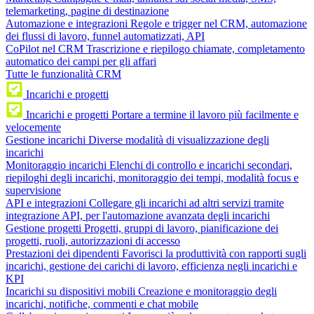
telemarketing, pagine di destinazione
Automazione e integrazioni
Regole e trigger nel CRM, automazione
dei flussi di lavoro, funnel automatizzati, API
CoPilot nel CRM
Trascrizione e riepilogo chiamate, completamento
automatico dei campi per gli affari
Tutte le funzionalità CRM
Incarichi e progetti
Incarichi e progetti
Portare a termine il lavoro più facilmente e
velocemente
Gestione incarichi
Diverse modalità di visualizzazione degli
incarichi
Monitoraggio incarichi
Elenchi di controllo e incarichi secondari,
riepiloghi degli incarichi, monitoraggio dei tempi, modalità focus e
supervisione
API e integrazioni
Collegare gli incarichi ad altri servizi tramite
integrazione API, per l'automazione avanzata degli incarichi
Gestione progetti
Progetti, gruppi di lavoro, pianificazione dei
progetti, ruoli, autorizzazioni di accesso
Prestazioni dei dipendenti
Favorisci la produttività con rapporti sugli
incarichi, gestione dei carichi di lavoro, efficienza negli incarichi e
KPI
Incarichi su dispositivi mobili
Creazione e monitoraggio degli
incarichi, notifiche, commenti e chat mobile