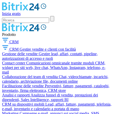
Inizia gratis
Prodotto
CRM
CRM
Gestire vendite e clienti con facilità
Gestione delle vendite
Gestire lead, affari, contatti, pipeline,
autorizzazioni di accesso e ruoli
Contact center
Comunicazioni omnicanale tramite moduli CRM,
widget per siti web, live chat, WhatsApp, Instagram, telefono, e-
mail
Collaborazione del team di vendita
Chat, videochiamate, incarichi,
calendario, archiviazione file, documenti online
Facilitazione delle vendite
Preventivi, fatture, pagamenti, cataloghi,
inventario, firma elettronica, CRM store
Analisi e rapporti
Analizza funnel di vendita, prestazioni dei
dipendenti, Sales Intelligence, rapporti BI
CRM su dispositivi mobili
Lead, affari, fatture, pagamenti, telefonia,
e-mail, inventario e calendario a portata di mano
Marketing
Campagne e-mail, annunci sui social media, SMS,