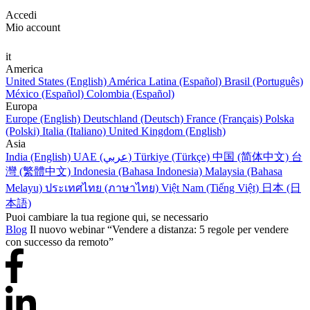
Accedi
Mio account
it
America
United States (English)
América Latina (Español)
Brasil (Português)
México (Español)
Colombia (Español)
Europa
Europe (English)
Deutschland (Deutsch)
France (Français)
Polska
(Polski)
Italia (Italiano)
United Kingdom (English)
Asia
India (English)
UAE (عربي)
Türkiye (Türkçe)
中国 (简体中文)
台
灣 (繁體中文)
Indonesia (Bahasa Indonesia)
Malaysia (Bahasa
Melayu)
ประเทศไทย (ภาษาไทย)
Việt Nam (Tiếng Việt)
日本 (日
本語)
Puoi cambiare la tua regione qui, se necessario
Blog
Il nuovo webinar “Vendere a distanza: 5 regole per vendere
con successo da remoto”