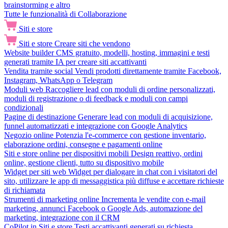
brainstorming e altro
Tutte le funzionalità di Collaborazione
Siti e store
Siti e store
Creare siti che vendono
Website builder
CMS gratuito, modelli, hosting, immagini e testi
generati tramite IA per creare siti accattivanti
Vendita tramite social
Vendi prodotti direttamente tramite Facebook,
Instagram, WhatsApp o Telegram
Moduli web
Raccogliere lead con moduli di ordine personalizzati,
moduli di registrazione o di feedback e moduli con campi
condizionali
Pagine di destinazione
Generare lead con moduli di acquisizione,
funnel automatizzati e integrazione con Google Analytics
Negozio online
Potenzia l'e-commerce con gestione inventario,
elaborazione ordini, consegne e pagamenti online
Siti e store online per dispositivi mobili
Design reattivo, ordini
online, gestione clienti, tutto su dispositivo mobile
Widget per siti web
Widget per dialogare in chat con i visitatori del
sito, utilizzare le app di messaggistica più diffuse e accettare richieste
di richiamata
Strumenti di marketing online
Incrementa le vendite con e-mail
marketing, annunci Facebook o Google Ads, automazione del
marketing, integrazione con il CRM
CoPilot in Siti e store
Testi accattivanti generati su richiesta,