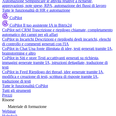
Automazione
Semplificare le attività relative a richieste,
approvazioni, note spese, RPA, automazione dei flussi di lavoro
Tutte le funzionalità di HR e automazione
CoPilot
CoPilot
Il tuo assistente IA in Bitrix24
CoPilot nel CRM
Trascrizione e riepilogo chiamate, completamento
automatico dei campi per gli affari
CoPilot in Incarichi
Descrizioni e riepiloghi degli incarichi, elenchi
di controllo e commenti generati con l'IA
CoPilot in Chat
Una fonte illimitata di idee, testi generati tramite IA,
brainstorming e altro
CoPilot in Siti e store
Testi accattivanti generati su richiesta,
immagini generate tramite IA, istruzioni dettagliate, traduzione di
testi
CoPilot in Feed
Riepilogo dei thread, idee generate tramite IA,
modifica e creazione di testi, scrittura di risposte tramite IA,
traduzione di testi
Tutte le funzionalità CoPilot
Tutti gli strumenti
Prezzi
Risorse
Materiale di formazione
Webinar
Helpdesk