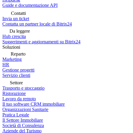
Guide e documentazione API
Contatti
Invia un ticket
Contatta un partner locale di Bitrix24
Da leggere
Hub crescita
Suggerimenti e aggiornamenti su Bitrix24
Soluzioni
Reparto
Marketing
HR
Gestione progetti
Servizio clienti
Settore
Trasporto e stoccaggio
Ristorazione
Lavoro da remoto
Il tuo software CRM immobiliare
Organizzazioni Sanitarie
Pratica Legale
Il Settore Immobiliare
Società di Consulenza
Aziende del Turismo