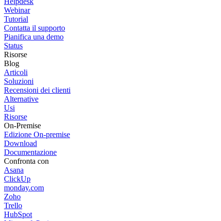
Helpdesk
Webinar
Tutorial
Contatta il supporto
Pianifica una demo
Status
Risorse
Blog
Articoli
Soluzioni
Recensioni dei clienti
Alternative
Usi
Risorse
On-Premise
Edizione On-premise
Download
Documentazione
Confronta con
Asana
ClickUp
monday.com
Zoho
Trello
HubSpot