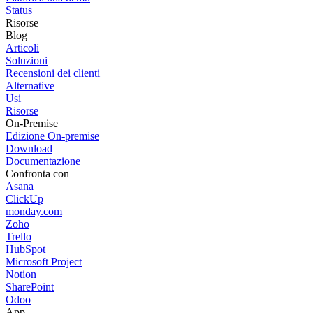
Status
Risorse
Blog
Articoli
Soluzioni
Recensioni dei clienti
Alternative
Usi
Risorse
On-Premise
Edizione On-premise
Download
Documentazione
Confronta con
Asana
ClickUp
monday.com
Zoho
Trello
HubSpot
Microsoft Project
Notion
SharePoint
Odoo
App