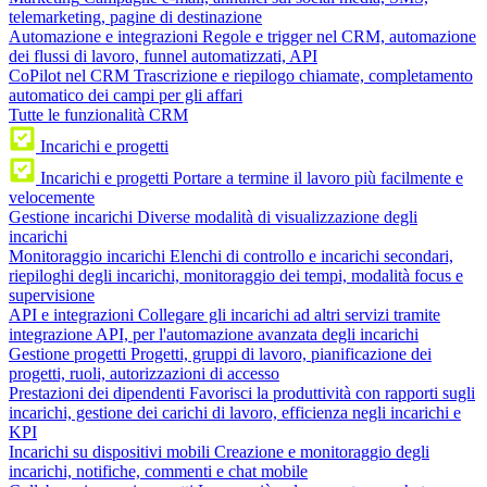
telemarketing, pagine di destinazione
Automazione e integrazioni
Regole e trigger nel CRM, automazione
dei flussi di lavoro, funnel automatizzati, API
CoPilot nel CRM
Trascrizione e riepilogo chiamate, completamento
automatico dei campi per gli affari
Tutte le funzionalità CRM
Incarichi e progetti
Incarichi e progetti
Portare a termine il lavoro più facilmente e
velocemente
Gestione incarichi
Diverse modalità di visualizzazione degli
incarichi
Monitoraggio incarichi
Elenchi di controllo e incarichi secondari,
riepiloghi degli incarichi, monitoraggio dei tempi, modalità focus e
supervisione
API e integrazioni
Collegare gli incarichi ad altri servizi tramite
integrazione API, per l'automazione avanzata degli incarichi
Gestione progetti
Progetti, gruppi di lavoro, pianificazione dei
progetti, ruoli, autorizzazioni di accesso
Prestazioni dei dipendenti
Favorisci la produttività con rapporti sugli
incarichi, gestione dei carichi di lavoro, efficienza negli incarichi e
KPI
Incarichi su dispositivi mobili
Creazione e monitoraggio degli
incarichi, notifiche, commenti e chat mobile