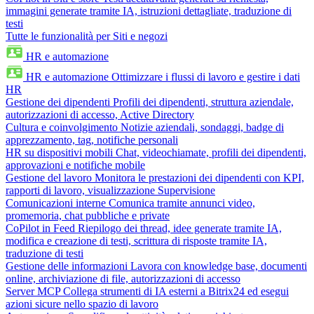
immagini generate tramite IA, istruzioni dettagliate, traduzione di
testi
Tutte le funzionalità per Siti e negozi
HR e automazione
HR e automazione
Ottimizzare i flussi di lavoro e gestire i dati
HR
Gestione dei dipendenti
Profili dei dipendenti, struttura aziendale,
autorizzazioni di accesso, Active Directory
Cultura e coinvolgimento
Notizie aziendali, sondaggi, badge di
apprezzamento, tag, notifiche personali
HR su dispositivi mobili
Chat, videochiamate, profili dei dipendenti,
approvazioni e notifiche mobile
Gestione del lavoro
Monitora le prestazioni dei dipendenti con KPI,
rapporti di lavoro, visualizzazione Supervisione
Comunicazioni interne
Comunica tramite annunci video,
promemoria, chat pubbliche e private
CoPilot in Feed
Riepilogo dei thread, idee generate tramite IA,
modifica e creazione di testi, scrittura di risposte tramite IA,
traduzione di testi
Gestione delle informazioni
Lavora con knowledge base, documenti
online, archiviazione di file, autorizzazioni di accesso
Server MCP
Collega strumenti di IA esterni a Bitrix24 ed esegui
azioni sicure nello spazio di lavoro