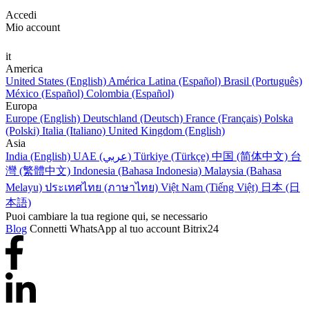
Accedi
Mio account
it
America
United States (English)
América Latina (Español)
Brasil (Português)
México (Español)
Colombia (Español)
Europa
Europe (English)
Deutschland (Deutsch)
France (Français)
Polska
(Polski)
Italia (Italiano)
United Kingdom (English)
Asia
India (English)
UAE (عربي)
Türkiye (Türkçe)
中国 (简体中文)
台
灣 (繁體中文)
Indonesia (Bahasa Indonesia)
Malaysia (Bahasa
Melayu)
ประเทศไทย (ภาษาไทย)
Việt Nam (Tiếng Việt)
日本 (日
本語)
Puoi cambiare la tua regione qui, se necessario
Blog
Connetti WhatsApp al tuo account Bitrix24