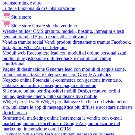
brainstorming e altro
Tutte le funzionalità di Collaborazione
Siti e store
Siti e store
Creare siti che vendono
Website builder
CMS gratuito, modelli, hosting, immagini e testi
generati tramite IA per creare siti accattivanti
Vendita tramite social
Vendi prodotti direttamente tramite Facebook,
Instagram, WhatsApp o Telegram
Moduli web
Raccogliere lead con moduli di ordine personalizzati,
moduli di registrazione o di feedback e moduli con campi
condizionali
Pagine di destinazione
Generare lead con moduli di acquisizione,
funnel automatizzati e integrazione con Google Analytics
Negozio online
Potenzia l'e-commerce con gestione inventario,
elaborazione ordini, consegne e pagamenti online
Siti e store online per dispositivi mobili
Design reattivo, ordini
online, gestione clienti, tutto su dispositivo mobile
Widget per siti web
Widget per dialogare in chat con i visitatori del
sito, utilizzare le app di messaggistica più diffuse e accettare richieste
di richiamata
Strumenti di marketing online
Incrementa le vendite con e-mail
marketing, annunci Facebook o Google Ads, automazione del
marketing, integrazione con il CRM
CoPilot in Siti e store
Testi accattivanti generati su richiesta,