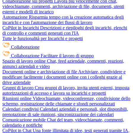
Collaborazione sui progetti
Lavora più velocemente con chat,
videochiamate, commenti, archiviazione di file, documenti, utenti
esterni e modelli di incarico
Automazione
Risparmia tempo con la creazione automatica degli
incarichi e con l'automazione dei flussi di lavoro
CoPilot in Incarichi
Descrizioni e riepiloghi degli incarichi, elenchi
di controllo e commenti generati con l'IA
Tutte le funzionalità per Incarichi e progetti
Collaborazione
Collaborazione
Facilitare il lavoro di gruppo
Spazio di lavoro online
Chat, feed aziendale, commenti, reazioni,
annunci aziendali e video
Documenti online e archiviazione di file
Archiviare, condividere e
modificare facilmente i documenti online con i colleghi grazie al
drive aziendale
Gruppi di lavoro
Crea gruppi di lavoro, invita utenti esterni, imposta
autorizzazioni di accesso e lavora su incarichi e progetti
Riunioni online
Videochiamate, videoconferenze, condivisione dello
schermo, registrazione delle chiamate e sfondi personalizzati
Calendari condivisi
Calendari aziendali e personali, slot disponibili,
prenotazione di sale riunioni, sincronizzazione dei calendari
Comunicazione mobile
Chat del team, videochiamate, commenti,
calendario e notifiche
CoPilot in Chat
Una fonte illimitata di idee, testi generati tramite IA,