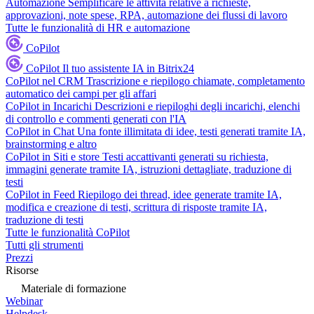
Automazione
Semplificare le attività relative a richieste,
approvazioni, note spese, RPA, automazione dei flussi di lavoro
Tutte le funzionalità di HR e automazione
CoPilot
CoPilot
Il tuo assistente IA in Bitrix24
CoPilot nel CRM
Trascrizione e riepilogo chiamate, completamento
automatico dei campi per gli affari
CoPilot in Incarichi
Descrizioni e riepiloghi degli incarichi, elenchi
di controllo e commenti generati con l'IA
CoPilot in Chat
Una fonte illimitata di idee, testi generati tramite IA,
brainstorming e altro
CoPilot in Siti e store
Testi accattivanti generati su richiesta,
immagini generate tramite IA, istruzioni dettagliate, traduzione di
testi
CoPilot in Feed
Riepilogo dei thread, idee generate tramite IA,
modifica e creazione di testi, scrittura di risposte tramite IA,
traduzione di testi
Tutte le funzionalità CoPilot
Tutti gli strumenti
Prezzi
Risorse
Materiale di formazione
Webinar
Helpdesk