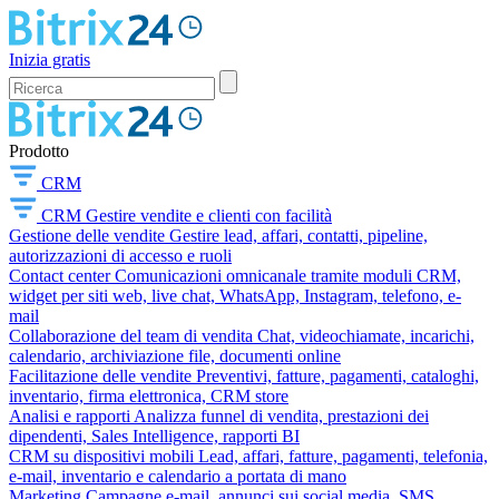
Inizia gratis
Prodotto
CRM
CRM
Gestire vendite e clienti con facilità
Gestione delle vendite
Gestire lead, affari, contatti, pipeline,
autorizzazioni di accesso e ruoli
Contact center
Comunicazioni omnicanale tramite moduli CRM,
widget per siti web, live chat, WhatsApp, Instagram, telefono, e-
mail
Collaborazione del team di vendita
Chat, videochiamate, incarichi,
calendario, archiviazione file, documenti online
Facilitazione delle vendite
Preventivi, fatture, pagamenti, cataloghi,
inventario, firma elettronica, CRM store
Analisi e rapporti
Analizza funnel di vendita, prestazioni dei
dipendenti, Sales Intelligence, rapporti BI
CRM su dispositivi mobili
Lead, affari, fatture, pagamenti, telefonia,
e-mail, inventario e calendario a portata di mano
Marketing
Campagne e-mail, annunci sui social media, SMS,