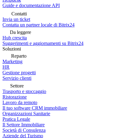
Guide e documentazione API
Contatti
Invia un ticket
Contatta un partner locale di Bitrix24
Da leggere
Hub crescita
Suggerimenti e aggiornamenti su Bitrix24
Soluzioni
Reparto
Marketing
HR
Gestione progetti
Servizio clienti
Settore
Trasporto e stoccaggio
Ristorazione
Lavoro da remoto
Il tuo software CRM immobiliare
Organizzazioni Sanitarie
Pratica Legale
Il Settore Immobiliare
Società di Consulenza
Aziende del Turismo