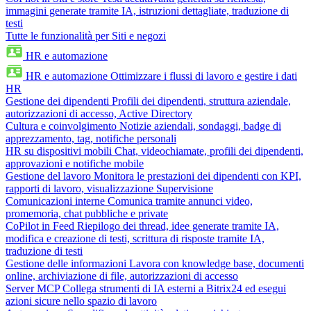
immagini generate tramite IA, istruzioni dettagliate, traduzione di
testi
Tutte le funzionalità per Siti e negozi
HR e automazione
HR e automazione
Ottimizzare i flussi di lavoro e gestire i dati
HR
Gestione dei dipendenti
Profili dei dipendenti, struttura aziendale,
autorizzazioni di accesso, Active Directory
Cultura e coinvolgimento
Notizie aziendali, sondaggi, badge di
apprezzamento, tag, notifiche personali
HR su dispositivi mobili
Chat, videochiamate, profili dei dipendenti,
approvazioni e notifiche mobile
Gestione del lavoro
Monitora le prestazioni dei dipendenti con KPI,
rapporti di lavoro, visualizzazione Supervisione
Comunicazioni interne
Comunica tramite annunci video,
promemoria, chat pubbliche e private
CoPilot in Feed
Riepilogo dei thread, idee generate tramite IA,
modifica e creazione di testi, scrittura di risposte tramite IA,
traduzione di testi
Gestione delle informazioni
Lavora con knowledge base, documenti
online, archiviazione di file, autorizzazioni di accesso
Server MCP
Collega strumenti di IA esterni a Bitrix24 ed esegui
azioni sicure nello spazio di lavoro