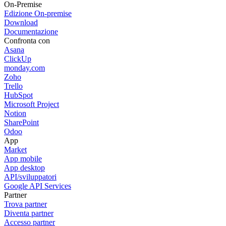
On-Premise
Edizione On-premise
Download
Documentazione
Confronta con
Asana
ClickUp
monday.com
Zoho
Trello
HubSpot
Microsoft Project
Notion
SharePoint
Odoo
App
Market
App mobile
App desktop
API/sviluppatori
Google API Services
Partner
Trova partner
Diventa partner
Accesso partner