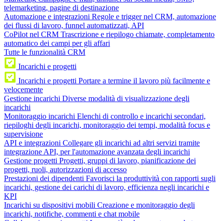
telemarketing, pagine di destinazione
Automazione e integrazioni
Regole e trigger nel CRM, automazione
dei flussi di lavoro, funnel automatizzati, API
CoPilot nel CRM
Trascrizione e riepilogo chiamate, completamento
automatico dei campi per gli affari
Tutte le funzionalità CRM
Incarichi e progetti
Incarichi e progetti
Portare a termine il lavoro più facilmente e
velocemente
Gestione incarichi
Diverse modalità di visualizzazione degli
incarichi
Monitoraggio incarichi
Elenchi di controllo e incarichi secondari,
riepiloghi degli incarichi, monitoraggio dei tempi, modalità focus e
supervisione
API e integrazioni
Collegare gli incarichi ad altri servizi tramite
integrazione API, per l'automazione avanzata degli incarichi
Gestione progetti
Progetti, gruppi di lavoro, pianificazione dei
progetti, ruoli, autorizzazioni di accesso
Prestazioni dei dipendenti
Favorisci la produttività con rapporti sugli
incarichi, gestione dei carichi di lavoro, efficienza negli incarichi e
KPI
Incarichi su dispositivi mobili
Creazione e monitoraggio degli
incarichi, notifiche, commenti e chat mobile