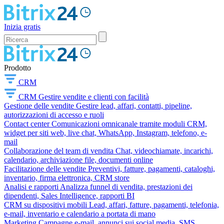
Inizia gratis
Prodotto
CRM
CRM
Gestire vendite e clienti con facilità
Gestione delle vendite
Gestire lead, affari, contatti, pipeline,
autorizzazioni di accesso e ruoli
Contact center
Comunicazioni omnicanale tramite moduli CRM,
widget per siti web, live chat, WhatsApp, Instagram, telefono, e-
mail
Collaborazione del team di vendita
Chat, videochiamate, incarichi,
calendario, archiviazione file, documenti online
Facilitazione delle vendite
Preventivi, fatture, pagamenti, cataloghi,
inventario, firma elettronica, CRM store
Analisi e rapporti
Analizza funnel di vendita, prestazioni dei
dipendenti, Sales Intelligence, rapporti BI
CRM su dispositivi mobili
Lead, affari, fatture, pagamenti, telefonia,
e-mail, inventario e calendario a portata di mano
Marketing
Campagne e-mail, annunci sui social media, SMS,