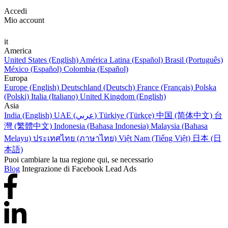
Accedi
Mio account
it
America
United States (English)
América Latina (Español)
Brasil (Português)
México (Español)
Colombia (Español)
Europa
Europe (English)
Deutschland (Deutsch)
France (Français)
Polska
(Polski)
Italia (Italiano)
United Kingdom (English)
Asia
India (English)
UAE (عربي)
Türkiye (Türkçe)
中国 (简体中文)
台
灣 (繁體中文)
Indonesia (Bahasa Indonesia)
Malaysia (Bahasa
Melayu)
ประเทศไทย (ภาษาไทย)
Việt Nam (Tiếng Việt)
日本 (日
本語)
Puoi cambiare la tua regione qui, se necessario
Blog
Integrazione di Facebook Lead Ads