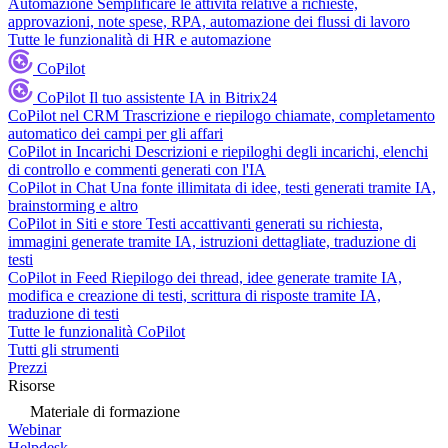
Automazione
Semplificare le attività relative a richieste,
approvazioni, note spese, RPA, automazione dei flussi di lavoro
Tutte le funzionalità di HR e automazione
CoPilot
CoPilot
Il tuo assistente IA in Bitrix24
CoPilot nel CRM
Trascrizione e riepilogo chiamate, completamento
automatico dei campi per gli affari
CoPilot in Incarichi
Descrizioni e riepiloghi degli incarichi, elenchi
di controllo e commenti generati con l'IA
CoPilot in Chat
Una fonte illimitata di idee, testi generati tramite IA,
brainstorming e altro
CoPilot in Siti e store
Testi accattivanti generati su richiesta,
immagini generate tramite IA, istruzioni dettagliate, traduzione di
testi
CoPilot in Feed
Riepilogo dei thread, idee generate tramite IA,
modifica e creazione di testi, scrittura di risposte tramite IA,
traduzione di testi
Tutte le funzionalità CoPilot
Tutti gli strumenti
Prezzi
Risorse
Materiale di formazione
Webinar
Helpdesk