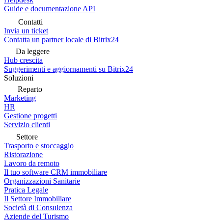
Guide e documentazione API
Contatti
Invia un ticket
Contatta un partner locale di Bitrix24
Da leggere
Hub crescita
Suggerimenti e aggiornamenti su Bitrix24
Soluzioni
Reparto
Marketing
HR
Gestione progetti
Servizio clienti
Settore
Trasporto e stoccaggio
Ristorazione
Lavoro da remoto
Il tuo software CRM immobiliare
Organizzazioni Sanitarie
Pratica Legale
Il Settore Immobiliare
Società di Consulenza
Aziende del Turismo