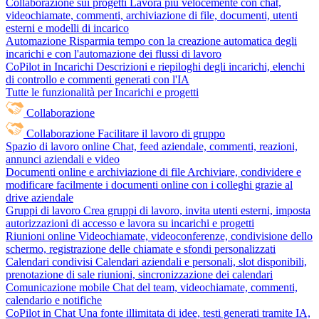
Collaborazione sui progetti
Lavora più velocemente con chat,
videochiamate, commenti, archiviazione di file, documenti, utenti
esterni e modelli di incarico
Automazione
Risparmia tempo con la creazione automatica degli
incarichi e con l'automazione dei flussi di lavoro
CoPilot in Incarichi
Descrizioni e riepiloghi degli incarichi, elenchi
di controllo e commenti generati con l'IA
Tutte le funzionalità per Incarichi e progetti
Collaborazione
Collaborazione
Facilitare il lavoro di gruppo
Spazio di lavoro online
Chat, feed aziendale, commenti, reazioni,
annunci aziendali e video
Documenti online e archiviazione di file
Archiviare, condividere e
modificare facilmente i documenti online con i colleghi grazie al
drive aziendale
Gruppi di lavoro
Crea gruppi di lavoro, invita utenti esterni, imposta
autorizzazioni di accesso e lavora su incarichi e progetti
Riunioni online
Videochiamate, videoconferenze, condivisione dello
schermo, registrazione delle chiamate e sfondi personalizzati
Calendari condivisi
Calendari aziendali e personali, slot disponibili,
prenotazione di sale riunioni, sincronizzazione dei calendari
Comunicazione mobile
Chat del team, videochiamate, commenti,
calendario e notifiche
CoPilot in Chat
Una fonte illimitata di idee, testi generati tramite IA,