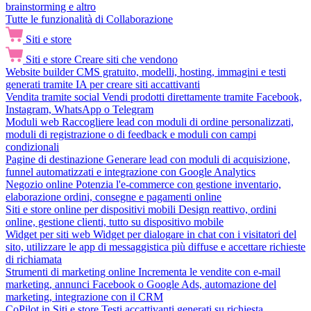
brainstorming e altro
Tutte le funzionalità di Collaborazione
Siti e store
Siti e store
Creare siti che vendono
Website builder
CMS gratuito, modelli, hosting, immagini e testi
generati tramite IA per creare siti accattivanti
Vendita tramite social
Vendi prodotti direttamente tramite Facebook,
Instagram, WhatsApp o Telegram
Moduli web
Raccogliere lead con moduli di ordine personalizzati,
moduli di registrazione o di feedback e moduli con campi
condizionali
Pagine di destinazione
Generare lead con moduli di acquisizione,
funnel automatizzati e integrazione con Google Analytics
Negozio online
Potenzia l'e-commerce con gestione inventario,
elaborazione ordini, consegne e pagamenti online
Siti e store online per dispositivi mobili
Design reattivo, ordini
online, gestione clienti, tutto su dispositivo mobile
Widget per siti web
Widget per dialogare in chat con i visitatori del
sito, utilizzare le app di messaggistica più diffuse e accettare richieste
di richiamata
Strumenti di marketing online
Incrementa le vendite con e-mail
marketing, annunci Facebook o Google Ads, automazione del
marketing, integrazione con il CRM
CoPilot in Siti e store
Testi accattivanti generati su richiesta,