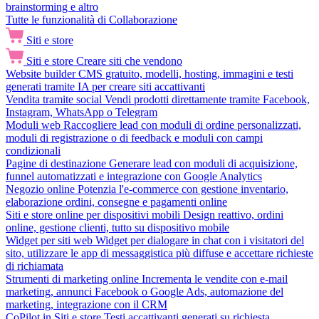
brainstorming e altro
Tutte le funzionalità di Collaborazione
Siti e store
Siti e store
Creare siti che vendono
Website builder
CMS gratuito, modelli, hosting, immagini e testi
generati tramite IA per creare siti accattivanti
Vendita tramite social
Vendi prodotti direttamente tramite Facebook,
Instagram, WhatsApp o Telegram
Moduli web
Raccogliere lead con moduli di ordine personalizzati,
moduli di registrazione o di feedback e moduli con campi
condizionali
Pagine di destinazione
Generare lead con moduli di acquisizione,
funnel automatizzati e integrazione con Google Analytics
Negozio online
Potenzia l'e-commerce con gestione inventario,
elaborazione ordini, consegne e pagamenti online
Siti e store online per dispositivi mobili
Design reattivo, ordini
online, gestione clienti, tutto su dispositivo mobile
Widget per siti web
Widget per dialogare in chat con i visitatori del
sito, utilizzare le app di messaggistica più diffuse e accettare richieste
di richiamata
Strumenti di marketing online
Incrementa le vendite con e-mail
marketing, annunci Facebook o Google Ads, automazione del
marketing, integrazione con il CRM
CoPilot in Siti e store
Testi accattivanti generati su richiesta,