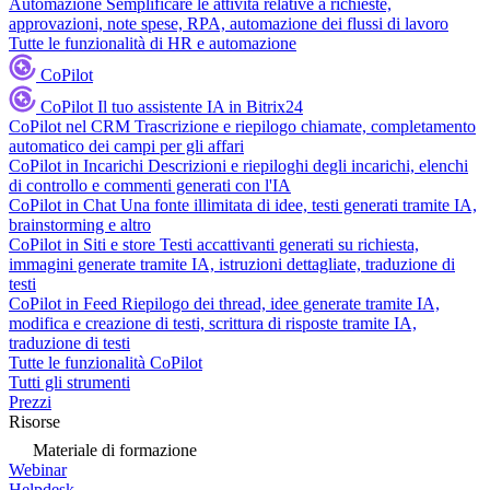
Automazione
Semplificare le attività relative a richieste,
approvazioni, note spese, RPA, automazione dei flussi di lavoro
Tutte le funzionalità di HR e automazione
CoPilot
CoPilot
Il tuo assistente IA in Bitrix24
CoPilot nel CRM
Trascrizione e riepilogo chiamate, completamento
automatico dei campi per gli affari
CoPilot in Incarichi
Descrizioni e riepiloghi degli incarichi, elenchi
di controllo e commenti generati con l'IA
CoPilot in Chat
Una fonte illimitata di idee, testi generati tramite IA,
brainstorming e altro
CoPilot in Siti e store
Testi accattivanti generati su richiesta,
immagini generate tramite IA, istruzioni dettagliate, traduzione di
testi
CoPilot in Feed
Riepilogo dei thread, idee generate tramite IA,
modifica e creazione di testi, scrittura di risposte tramite IA,
traduzione di testi
Tutte le funzionalità CoPilot
Tutti gli strumenti
Prezzi
Risorse
Materiale di formazione
Webinar
Helpdesk