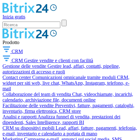
Inizia gratis
Prodotto
CRM
CRM
Gestire vendite e clienti con facilità
Gestione delle vendite
Gestire lead, affari, contatti, pipeline,
autorizzazioni di accesso e ruoli
Contact center
Comunicazioni omnicanale tramite moduli CRM,
widget per siti web, live chat, WhatsApp, Instagram, telefono, e-
mail
Collaborazione del team di vendita
Chat, videochiamate, incarichi,
calendario, archiviazione file, documenti online
Facilitazione delle vendite
Preventivi, fatture, pagamenti, cataloghi,
inventario, firma elettronica, CRM store
Analisi e rapporti
Analizza funnel di vendita, prestazioni dei
dipendenti, Sales Intelligence, rapporti BI
CRM su dispositivi mobili
Lead, affari, fatture, pagamenti, telefonia,
e-mail, inventario e calendario a portata di mano
Marketing
Campagne e-mail, annunci sui social media, SMS,