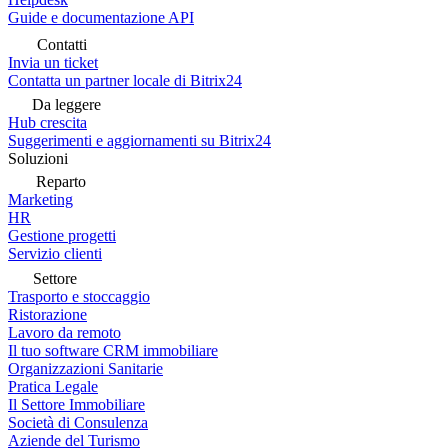
Guide e documentazione API
Contatti
Invia un ticket
Contatta un partner locale di Bitrix24
Da leggere
Hub crescita
Suggerimenti e aggiornamenti su Bitrix24
Soluzioni
Reparto
Marketing
HR
Gestione progetti
Servizio clienti
Settore
Trasporto e stoccaggio
Ristorazione
Lavoro da remoto
Il tuo software CRM immobiliare
Organizzazioni Sanitarie
Pratica Legale
Il Settore Immobiliare
Società di Consulenza
Aziende del Turismo