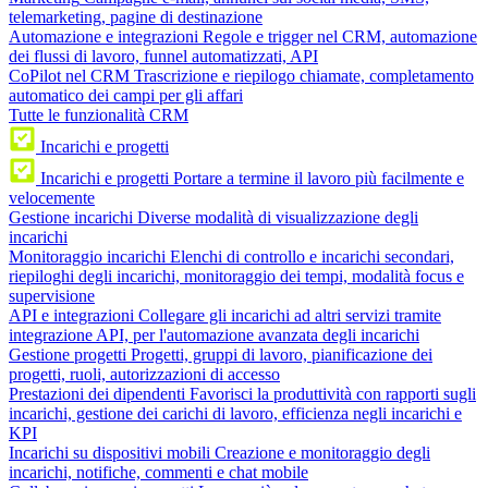
telemarketing, pagine di destinazione
Automazione e integrazioni
Regole e trigger nel CRM, automazione
dei flussi di lavoro, funnel automatizzati, API
CoPilot nel CRM
Trascrizione e riepilogo chiamate, completamento
automatico dei campi per gli affari
Tutte le funzionalità CRM
Incarichi e progetti
Incarichi e progetti
Portare a termine il lavoro più facilmente e
velocemente
Gestione incarichi
Diverse modalità di visualizzazione degli
incarichi
Monitoraggio incarichi
Elenchi di controllo e incarichi secondari,
riepiloghi degli incarichi, monitoraggio dei tempi, modalità focus e
supervisione
API e integrazioni
Collegare gli incarichi ad altri servizi tramite
integrazione API, per l'automazione avanzata degli incarichi
Gestione progetti
Progetti, gruppi di lavoro, pianificazione dei
progetti, ruoli, autorizzazioni di accesso
Prestazioni dei dipendenti
Favorisci la produttività con rapporti sugli
incarichi, gestione dei carichi di lavoro, efficienza negli incarichi e
KPI
Incarichi su dispositivi mobili
Creazione e monitoraggio degli
incarichi, notifiche, commenti e chat mobile