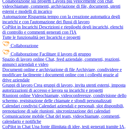
Collaborazione sui progetti
Lavora più velocemente con chat,
videochiamate, commenti, archiviazione di file, documenti, utenti
esterni e modelli di incarico
Automazione
Risparmia tempo con la creazione automatica degli
incarichi e con l'automazione dei flussi di lavoro
CoPilot in Incarichi
Descrizioni e riepiloghi degli incarichi, elenchi
di controllo e commenti generati con l'IA
Tutte le funzionalità per Incarichi e progetti
Collaborazione
Collaborazione
Facilitare il lavoro di gruppo
Spazio di lavoro online
Chat, feed aziendale, commenti, reazioni,
annunci aziendali e video
Documenti online e archiviazione di file
Archiviare, condividere e
modificare facilmente i documenti online con i colleghi grazie al
drive aziendale
Gruppi di lavoro
Crea gruppi di lavoro, invita utenti esterni, imposta
autorizzazioni di accesso e lavora su incarichi e progetti
Riunioni online
Videochiamate, videoconferenze, condivisione dello
schermo, registrazione delle chiamate e sfondi personalizzati
Calendari condivisi
Calendari aziendali e personali, slot disponibili,
prenotazione di sale riunioni, sincronizzazione dei calendari
Comunicazione mobile
Chat del team, videochiamate, commenti,
calendario e notifiche
CoPilot in Chat
Una fonte illimitata di idee, testi generati tramite IA,