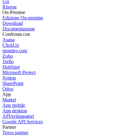
Usi
Risorse
On-Premise
Edizione On-premise
Download
Documentazione
Confronta con
Asana
ClickUp
monday.com
Zoho
Trello
HubSpot
Microsoft Project
Notion
SharePoint
Odoo
App
Market
App mobile
App desktop
API/sviluppatori
Google API Services
Partner
Trova partner