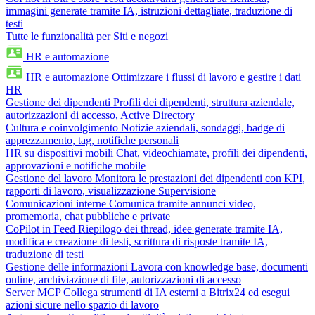
immagini generate tramite IA, istruzioni dettagliate, traduzione di
testi
Tutte le funzionalità per Siti e negozi
HR e automazione
HR e automazione
Ottimizzare i flussi di lavoro e gestire i dati
HR
Gestione dei dipendenti
Profili dei dipendenti, struttura aziendale,
autorizzazioni di accesso, Active Directory
Cultura e coinvolgimento
Notizie aziendali, sondaggi, badge di
apprezzamento, tag, notifiche personali
HR su dispositivi mobili
Chat, videochiamate, profili dei dipendenti,
approvazioni e notifiche mobile
Gestione del lavoro
Monitora le prestazioni dei dipendenti con KPI,
rapporti di lavoro, visualizzazione Supervisione
Comunicazioni interne
Comunica tramite annunci video,
promemoria, chat pubbliche e private
CoPilot in Feed
Riepilogo dei thread, idee generate tramite IA,
modifica e creazione di testi, scrittura di risposte tramite IA,
traduzione di testi
Gestione delle informazioni
Lavora con knowledge base, documenti
online, archiviazione di file, autorizzazioni di accesso
Server MCP
Collega strumenti di IA esterni a Bitrix24 ed esegui
azioni sicure nello spazio di lavoro