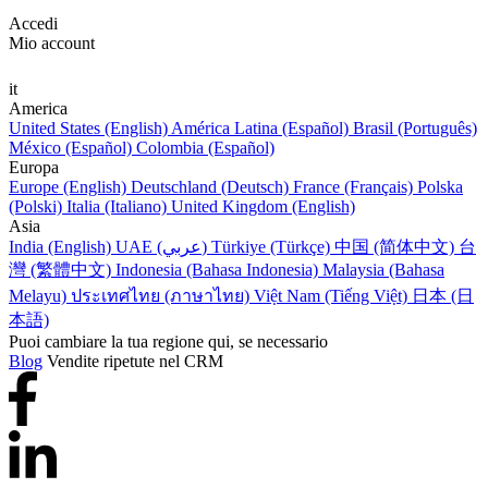
Accedi
Mio account
it
America
United States (English)
América Latina (Español)
Brasil (Português)
México (Español)
Colombia (Español)
Europa
Europe (English)
Deutschland (Deutsch)
France (Français)
Polska
(Polski)
Italia (Italiano)
United Kingdom (English)
Asia
India (English)
UAE (عربي)
Türkiye (Türkçe)
中国 (简体中文)
台
灣 (繁體中文)
Indonesia (Bahasa Indonesia)
Malaysia (Bahasa
Melayu)
ประเทศไทย (ภาษาไทย)
Việt Nam (Tiếng Việt)
日本 (日
本語)
Puoi cambiare la tua regione qui, se necessario
Blog
Vendite ripetute nel CRM