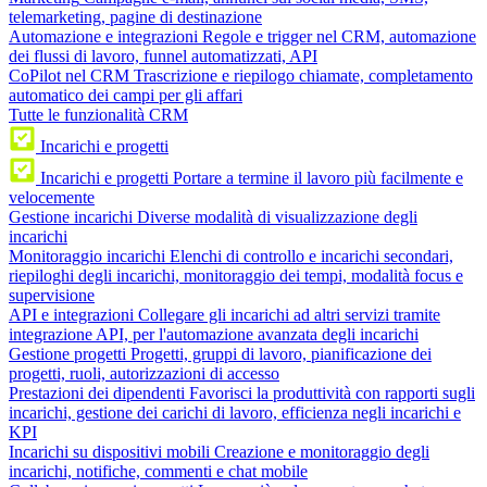
telemarketing, pagine di destinazione
Automazione e integrazioni
Regole e trigger nel CRM, automazione
dei flussi di lavoro, funnel automatizzati, API
CoPilot nel CRM
Trascrizione e riepilogo chiamate, completamento
automatico dei campi per gli affari
Tutte le funzionalità CRM
Incarichi e progetti
Incarichi e progetti
Portare a termine il lavoro più facilmente e
velocemente
Gestione incarichi
Diverse modalità di visualizzazione degli
incarichi
Monitoraggio incarichi
Elenchi di controllo e incarichi secondari,
riepiloghi degli incarichi, monitoraggio dei tempi, modalità focus e
supervisione
API e integrazioni
Collegare gli incarichi ad altri servizi tramite
integrazione API, per l'automazione avanzata degli incarichi
Gestione progetti
Progetti, gruppi di lavoro, pianificazione dei
progetti, ruoli, autorizzazioni di accesso
Prestazioni dei dipendenti
Favorisci la produttività con rapporti sugli
incarichi, gestione dei carichi di lavoro, efficienza negli incarichi e
KPI
Incarichi su dispositivi mobili
Creazione e monitoraggio degli
incarichi, notifiche, commenti e chat mobile