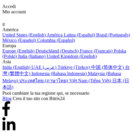
Accedi
Mio account
it
America
United States (English)
América Latina (Español)
Brasil (Português)
México (Español)
Colombia (Español)
Europa
Europe (English)
Deutschland (Deutsch)
France (Français)
Polska
(Polski)
Italia (Italiano)
United Kingdom (English)
Asia
India (English)
UAE (عربي)
Türkiye (Türkçe)
中国 (简体中文)
台
灣 (繁體中文)
Indonesia (Bahasa Indonesia)
Malaysia (Bahasa
Melayu)
ประเทศไทย (ภาษาไทย)
Việt Nam (Tiếng Việt)
日本 (日
本語)
Puoi cambiare la tua regione qui, se necessario
Blog
Crea il tuo sito con Bitrix24