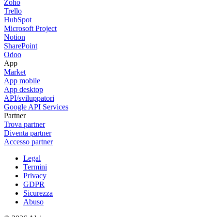
Zoho
Trello
HubSpot
Microsoft Project
Notion
SharePoint
Odoo
App
Market
App mobile
App desktop
API/sviluppatori
Google API Services
Partner
Trova partner
Diventa partner
Accesso partner
Legal
Termini
Privacy
GDPR
Sicurezza
Abuso