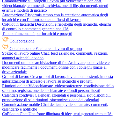
Collaborazione sui progetti
Lavora più velocemente con chat,
videochiamate, commenti, archiviazione di file, documenti, utenti
esterni e modelli di incarico
Automazione
Risparmia tempo con la creazione automatica degli
incarichi e con l'automazione dei flussi di lavoro
CoPilot in Incarichi
Descrizioni e riepiloghi degli incarichi, elenchi
di controllo e commenti generati con l'IA
Tutte le funzionalità per Incarichi e progetti
Collaborazione
Collaborazione
Facilitare il lavoro di gruppo
Spazio di lavoro online
Chat, feed aziendale, commenti, reazioni,
annunci aziendali e video
Documenti online e archiviazione di file
Archiviare, condividere e
modificare facilmente i documenti online con i colleghi grazie al
drive aziendale
Gruppi di lavoro
Crea gruppi di lavoro, invita utenti esterni, imposta
autorizzazioni di accesso e lavora su incarichi e progetti
Riunioni online
Videochiamate, videoconferenze, condivisione dello
schermo, registrazione delle chiamate e sfondi personalizzati
Calendari condivisi
Calendari aziendali e personali, slot disponibili,
prenotazione di sale riunioni, sincronizzazione dei calendari
Comunicazione mobile
Chat del team, videochiamate, commenti,
calendario e notifiche
CoPilot in Chat
Una fonte illimitata di idee, testi generati tramite IA,