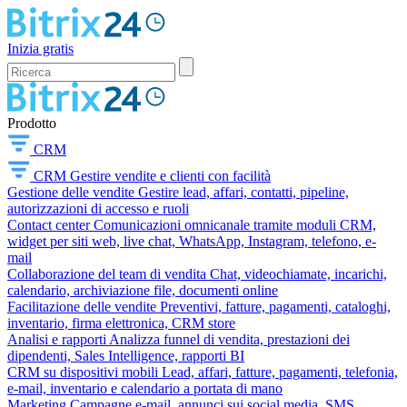
Inizia gratis
Prodotto
CRM
CRM
Gestire vendite e clienti con facilità
Gestione delle vendite
Gestire lead, affari, contatti, pipeline,
autorizzazioni di accesso e ruoli
Contact center
Comunicazioni omnicanale tramite moduli CRM,
widget per siti web, live chat, WhatsApp, Instagram, telefono, e-
mail
Collaborazione del team di vendita
Chat, videochiamate, incarichi,
calendario, archiviazione file, documenti online
Facilitazione delle vendite
Preventivi, fatture, pagamenti, cataloghi,
inventario, firma elettronica, CRM store
Analisi e rapporti
Analizza funnel di vendita, prestazioni dei
dipendenti, Sales Intelligence, rapporti BI
CRM su dispositivi mobili
Lead, affari, fatture, pagamenti, telefonia,
e-mail, inventario e calendario a portata di mano
Marketing
Campagne e-mail, annunci sui social media, SMS,