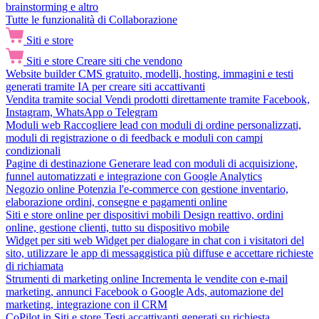
brainstorming e altro
Tutte le funzionalità di Collaborazione
Siti e store
Siti e store
Creare siti che vendono
Website builder
CMS gratuito, modelli, hosting, immagini e testi
generati tramite IA per creare siti accattivanti
Vendita tramite social
Vendi prodotti direttamente tramite Facebook,
Instagram, WhatsApp o Telegram
Moduli web
Raccogliere lead con moduli di ordine personalizzati,
moduli di registrazione o di feedback e moduli con campi
condizionali
Pagine di destinazione
Generare lead con moduli di acquisizione,
funnel automatizzati e integrazione con Google Analytics
Negozio online
Potenzia l'e-commerce con gestione inventario,
elaborazione ordini, consegne e pagamenti online
Siti e store online per dispositivi mobili
Design reattivo, ordini
online, gestione clienti, tutto su dispositivo mobile
Widget per siti web
Widget per dialogare in chat con i visitatori del
sito, utilizzare le app di messaggistica più diffuse e accettare richieste
di richiamata
Strumenti di marketing online
Incrementa le vendite con e-mail
marketing, annunci Facebook o Google Ads, automazione del
marketing, integrazione con il CRM
CoPilot in Siti e store
Testi accattivanti generati su richiesta,