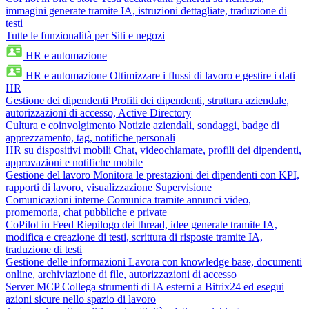
immagini generate tramite IA, istruzioni dettagliate, traduzione di
testi
Tutte le funzionalità per Siti e negozi
HR e automazione
HR e automazione
Ottimizzare i flussi di lavoro e gestire i dati
HR
Gestione dei dipendenti
Profili dei dipendenti, struttura aziendale,
autorizzazioni di accesso, Active Directory
Cultura e coinvolgimento
Notizie aziendali, sondaggi, badge di
apprezzamento, tag, notifiche personali
HR su dispositivi mobili
Chat, videochiamate, profili dei dipendenti,
approvazioni e notifiche mobile
Gestione del lavoro
Monitora le prestazioni dei dipendenti con KPI,
rapporti di lavoro, visualizzazione Supervisione
Comunicazioni interne
Comunica tramite annunci video,
promemoria, chat pubbliche e private
CoPilot in Feed
Riepilogo dei thread, idee generate tramite IA,
modifica e creazione di testi, scrittura di risposte tramite IA,
traduzione di testi
Gestione delle informazioni
Lavora con knowledge base, documenti
online, archiviazione di file, autorizzazioni di accesso
Server MCP
Collega strumenti di IA esterni a Bitrix24 ed esegui
azioni sicure nello spazio di lavoro