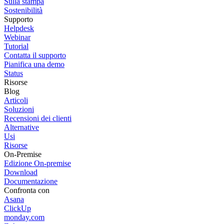
Sulla stampa
Sostenibilità
Supporto
Helpdesk
Webinar
Tutorial
Contatta il supporto
Pianifica una demo
Status
Risorse
Blog
Articoli
Soluzioni
Recensioni dei clienti
Alternative
Usi
Risorse
On-Premise
Edizione On-premise
Download
Documentazione
Confronta con
Asana
ClickUp
monday.com