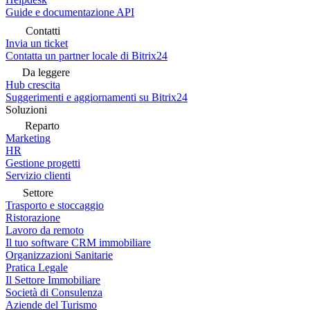
Guide e documentazione API
Contatti
Invia un ticket
Contatta un partner locale di Bitrix24
Da leggere
Hub crescita
Suggerimenti e aggiornamenti su Bitrix24
Soluzioni
Reparto
Marketing
HR
Gestione progetti
Servizio clienti
Settore
Trasporto e stoccaggio
Ristorazione
Lavoro da remoto
Il tuo software CRM immobiliare
Organizzazioni Sanitarie
Pratica Legale
Il Settore Immobiliare
Società di Consulenza
Aziende del Turismo