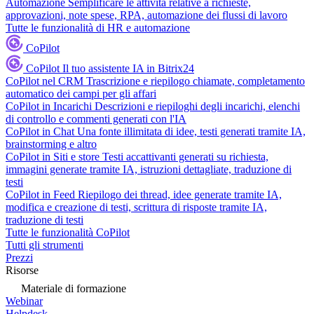
Automazione
Semplificare le attività relative a richieste,
approvazioni, note spese, RPA, automazione dei flussi di lavoro
Tutte le funzionalità di HR e automazione
CoPilot
CoPilot
Il tuo assistente IA in Bitrix24
CoPilot nel CRM
Trascrizione e riepilogo chiamate, completamento
automatico dei campi per gli affari
CoPilot in Incarichi
Descrizioni e riepiloghi degli incarichi, elenchi
di controllo e commenti generati con l'IA
CoPilot in Chat
Una fonte illimitata di idee, testi generati tramite IA,
brainstorming e altro
CoPilot in Siti e store
Testi accattivanti generati su richiesta,
immagini generate tramite IA, istruzioni dettagliate, traduzione di
testi
CoPilot in Feed
Riepilogo dei thread, idee generate tramite IA,
modifica e creazione di testi, scrittura di risposte tramite IA,
traduzione di testi
Tutte le funzionalità CoPilot
Tutti gli strumenti
Prezzi
Risorse
Materiale di formazione
Webinar
Helpdesk