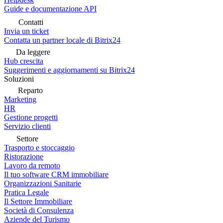
Guide e documentazione API
Contatti
Invia un ticket
Contatta un partner locale di Bitrix24
Da leggere
Hub crescita
Suggerimenti e aggiornamenti su Bitrix24
Soluzioni
Reparto
Marketing
HR
Gestione progetti
Servizio clienti
Settore
Trasporto e stoccaggio
Ristorazione
Lavoro da remoto
Il tuo software CRM immobiliare
Organizzazioni Sanitarie
Pratica Legale
Il Settore Immobiliare
Società di Consulenza
Aziende del Turismo