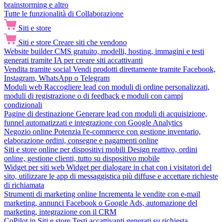
brainstorming e altro
Tutte le funzionalità di Collaborazione
Siti e store
Siti e store
Creare siti che vendono
Website builder
CMS gratuito, modelli, hosting, immagini e testi
generati tramite IA per creare siti accattivanti
Vendita tramite social
Vendi prodotti direttamente tramite Facebook,
Instagram, WhatsApp o Telegram
Moduli web
Raccogliere lead con moduli di ordine personalizzati,
moduli di registrazione o di feedback e moduli con campi
condizionali
Pagine di destinazione
Generare lead con moduli di acquisizione,
funnel automatizzati e integrazione con Google Analytics
Negozio online
Potenzia l'e-commerce con gestione inventario,
elaborazione ordini, consegne e pagamenti online
Siti e store online per dispositivi mobili
Design reattivo, ordini
online, gestione clienti, tutto su dispositivo mobile
Widget per siti web
Widget per dialogare in chat con i visitatori del
sito, utilizzare le app di messaggistica più diffuse e accettare richieste
di richiamata
Strumenti di marketing online
Incrementa le vendite con e-mail
marketing, annunci Facebook o Google Ads, automazione del
marketing, integrazione con il CRM
CoPilot in Siti e store
Testi accattivanti generati su richiesta,