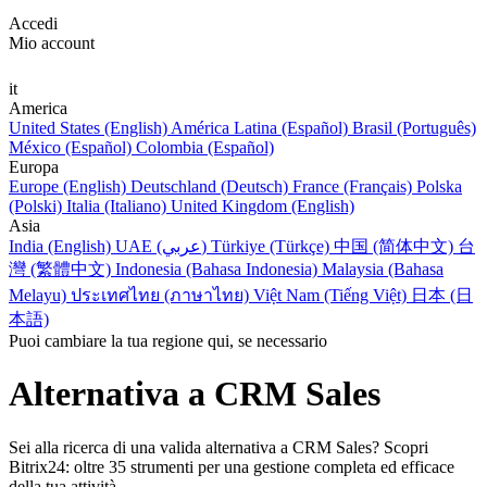
Accedi
Mio account
it
America
United States (English)
América Latina (Español)
Brasil (Português)
México (Español)
Colombia (Español)
Europa
Europe (English)
Deutschland (Deutsch)
France (Français)
Polska
(Polski)
Italia (Italiano)
United Kingdom (English)
Asia
India (English)
UAE (عربي)
Türkiye (Türkçe)
中国 (简体中文)
台
灣 (繁體中文)
Indonesia (Bahasa Indonesia)
Malaysia (Bahasa
Melayu)
ประเทศไทย (ภาษาไทย)
Việt Nam (Tiếng Việt)
日本 (日
本語)
Puoi cambiare la tua regione qui, se necessario
Alternativa a CRM Sales
Sei alla ricerca di una valida alternativa a CRM Sales? Scopri
Bitrix24: oltre 35 strumenti per una gestione completa ed efficace
della tua attività.