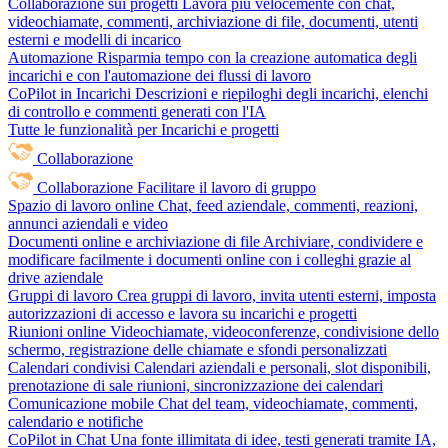
Collaborazione sui progetti
Lavora più velocemente con chat,
videochiamate, commenti, archiviazione di file, documenti, utenti
esterni e modelli di incarico
Automazione
Risparmia tempo con la creazione automatica degli
incarichi e con l'automazione dei flussi di lavoro
CoPilot in Incarichi
Descrizioni e riepiloghi degli incarichi, elenchi
di controllo e commenti generati con l'IA
Tutte le funzionalità per Incarichi e progetti
Collaborazione
Collaborazione
Facilitare il lavoro di gruppo
Spazio di lavoro online
Chat, feed aziendale, commenti, reazioni,
annunci aziendali e video
Documenti online e archiviazione di file
Archiviare, condividere e
modificare facilmente i documenti online con i colleghi grazie al
drive aziendale
Gruppi di lavoro
Crea gruppi di lavoro, invita utenti esterni, imposta
autorizzazioni di accesso e lavora su incarichi e progetti
Riunioni online
Videochiamate, videoconferenze, condivisione dello
schermo, registrazione delle chiamate e sfondi personalizzati
Calendari condivisi
Calendari aziendali e personali, slot disponibili,
prenotazione di sale riunioni, sincronizzazione dei calendari
Comunicazione mobile
Chat del team, videochiamate, commenti,
calendario e notifiche
CoPilot in Chat
Una fonte illimitata di idee, testi generati tramite IA,