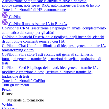
Automazione
Semplificare le attività relative a richieste,
approvazioni, note spese, RPA, automazione dei flussi di lavoro
Tutte le funzionalità di HR e automazione
CoPilot
CoPilot
Il tuo assistente IA in Bitrix24
CoPilot nel CRM
Trascrizione e riepilogo chiamate, completamento
automatico dei campi per gli affari
CoPilot in Incarichi
Descrizioni e riepiloghi degli incarichi, elenchi
di controllo e commenti generati con l'IA
CoPilot in Chat
Una fonte illimitata di idee, testi generati tramite IA,
brainstorming e altro
CoPilot in Siti e store
Testi accattivanti generati su richiesta,
immagini generate tramite IA, istruzioni dettagliate, traduzione di
testi
CoPilot in Feed
Riepilogo dei thread, idee generate tramite IA,
modifica e creazione di testi, scrittura di risposte tramite IA,
traduzione di testi
Tutte le funzionalità CoPilot
Tutti gli strumenti
Prezzi
Risorse
Materiale di formazione
Webinar
Helpdesk