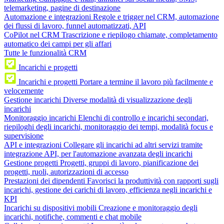
telemarketing, pagine di destinazione
Automazione e integrazioni
Regole e trigger nel CRM, automazione
dei flussi di lavoro, funnel automatizzati, API
CoPilot nel CRM
Trascrizione e riepilogo chiamate, completamento
automatico dei campi per gli affari
Tutte le funzionalità CRM
Incarichi e progetti
Incarichi e progetti
Portare a termine il lavoro più facilmente e
velocemente
Gestione incarichi
Diverse modalità di visualizzazione degli
incarichi
Monitoraggio incarichi
Elenchi di controllo e incarichi secondari,
riepiloghi degli incarichi, monitoraggio dei tempi, modalità focus e
supervisione
API e integrazioni
Collegare gli incarichi ad altri servizi tramite
integrazione API, per l'automazione avanzata degli incarichi
Gestione progetti
Progetti, gruppi di lavoro, pianificazione dei
progetti, ruoli, autorizzazioni di accesso
Prestazioni dei dipendenti
Favorisci la produttività con rapporti sugli
incarichi, gestione dei carichi di lavoro, efficienza negli incarichi e
KPI
Incarichi su dispositivi mobili
Creazione e monitoraggio degli
incarichi, notifiche, commenti e chat mobile