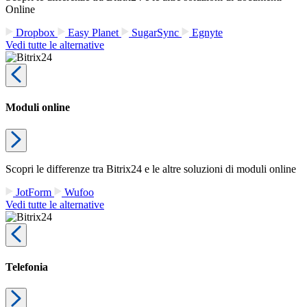
Online
Dropbox
Easy Planet
SugarSync
Egnyte
Vedi tutte le alternative
Moduli online
Scopri le differenze tra Bitrix24 e le altre soluzioni di moduli online
JotForm
Wufoo
Vedi tutte le alternative
Telefonia