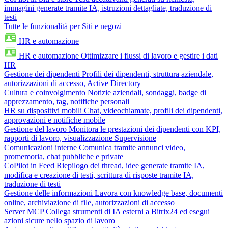
immagini generate tramite IA, istruzioni dettagliate, traduzione di
testi
Tutte le funzionalità per Siti e negozi
HR e automazione
HR e automazione
Ottimizzare i flussi di lavoro e gestire i dati
HR
Gestione dei dipendenti
Profili dei dipendenti, struttura aziendale,
autorizzazioni di accesso, Active Directory
Cultura e coinvolgimento
Notizie aziendali, sondaggi, badge di
apprezzamento, tag, notifiche personali
HR su dispositivi mobili
Chat, videochiamate, profili dei dipendenti,
approvazioni e notifiche mobile
Gestione del lavoro
Monitora le prestazioni dei dipendenti con KPI,
rapporti di lavoro, visualizzazione Supervisione
Comunicazioni interne
Comunica tramite annunci video,
promemoria, chat pubbliche e private
CoPilot in Feed
Riepilogo dei thread, idee generate tramite IA,
modifica e creazione di testi, scrittura di risposte tramite IA,
traduzione di testi
Gestione delle informazioni
Lavora con knowledge base, documenti
online, archiviazione di file, autorizzazioni di accesso
Server MCP
Collega strumenti di IA esterni a Bitrix24 ed esegui
azioni sicure nello spazio di lavoro