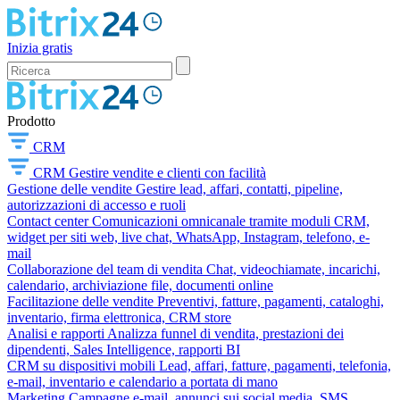
Inizia gratis
Prodotto
CRM
CRM
Gestire vendite e clienti con facilità
Gestione delle vendite
Gestire lead, affari, contatti, pipeline,
autorizzazioni di accesso e ruoli
Contact center
Comunicazioni omnicanale tramite moduli CRM,
widget per siti web, live chat, WhatsApp, Instagram, telefono, e-
mail
Collaborazione del team di vendita
Chat, videochiamate, incarichi,
calendario, archiviazione file, documenti online
Facilitazione delle vendite
Preventivi, fatture, pagamenti, cataloghi,
inventario, firma elettronica, CRM store
Analisi e rapporti
Analizza funnel di vendita, prestazioni dei
dipendenti, Sales Intelligence, rapporti BI
CRM su dispositivi mobili
Lead, affari, fatture, pagamenti, telefonia,
e-mail, inventario e calendario a portata di mano
Marketing
Campagne e-mail, annunci sui social media, SMS,