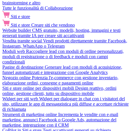
brainstorming e altro
Tutte le funzionalità di Collaborazione
Siti e store
Siti e store
Creare siti che vendono
Website builder
CMS gratuito, modelli, hosting, immagini e testi
generati tramite IA per creare siti accattivanti
Vendita tramite social
Vendi prodotti direttamente tramite Facebook,
Instagram, WhatsApp o Telegram
Moduli web
Raccogliere lead con moduli di ordine personalizzati,
moduli di registrazione o di feedback e moduli con campi
condizionali
Pagine di destinazione
Generare lead con moduli di acquisizione,
funnel automatizzati e integrazione con Google Analytics
Negozio online
Potenzia l'e-commerce con gestione inventario,
elaborazione ordini, consegne e pagamenti online
Siti e store online per dispositivi mobili
Design reattivo, ordini
online, gestione clienti, tutto su dispositivo mobile
Widget per siti web
Widget per dialogare in chat con i visitatori del
sito, utilizzare le app di messaggistica più diffuse e accettare richieste
di richiamata
Strumenti di marketing online
Incrementa le vendite con e-mail
marketing, annunci Facebook o Google Ads, automazione del
marketing, integrazione con il CRM
CoPilot in Siti e store
Testi accattivanti generati su richiesta,