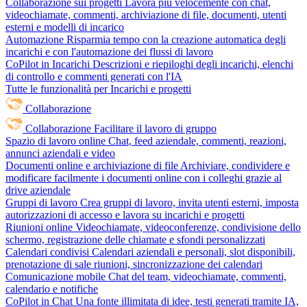
Collaborazione sui progetti
Lavora più velocemente con chat,
videochiamate, commenti, archiviazione di file, documenti, utenti
esterni e modelli di incarico
Automazione
Risparmia tempo con la creazione automatica degli
incarichi e con l'automazione dei flussi di lavoro
CoPilot in Incarichi
Descrizioni e riepiloghi degli incarichi, elenchi
di controllo e commenti generati con l'IA
Tutte le funzionalità per Incarichi e progetti
Collaborazione
Collaborazione
Facilitare il lavoro di gruppo
Spazio di lavoro online
Chat, feed aziendale, commenti, reazioni,
annunci aziendali e video
Documenti online e archiviazione di file
Archiviare, condividere e
modificare facilmente i documenti online con i colleghi grazie al
drive aziendale
Gruppi di lavoro
Crea gruppi di lavoro, invita utenti esterni, imposta
autorizzazioni di accesso e lavora su incarichi e progetti
Riunioni online
Videochiamate, videoconferenze, condivisione dello
schermo, registrazione delle chiamate e sfondi personalizzati
Calendari condivisi
Calendari aziendali e personali, slot disponibili,
prenotazione di sale riunioni, sincronizzazione dei calendari
Comunicazione mobile
Chat del team, videochiamate, commenti,
calendario e notifiche
CoPilot in Chat
Una fonte illimitata di idee, testi generati tramite IA,