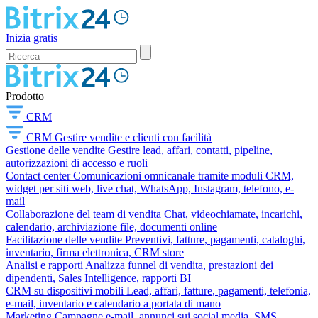
Inizia gratis
Prodotto
CRM
CRM
Gestire vendite e clienti con facilità
Gestione delle vendite
Gestire lead, affari, contatti, pipeline,
autorizzazioni di accesso e ruoli
Contact center
Comunicazioni omnicanale tramite moduli CRM,
widget per siti web, live chat, WhatsApp, Instagram, telefono, e-
mail
Collaborazione del team di vendita
Chat, videochiamate, incarichi,
calendario, archiviazione file, documenti online
Facilitazione delle vendite
Preventivi, fatture, pagamenti, cataloghi,
inventario, firma elettronica, CRM store
Analisi e rapporti
Analizza funnel di vendita, prestazioni dei
dipendenti, Sales Intelligence, rapporti BI
CRM su dispositivi mobili
Lead, affari, fatture, pagamenti, telefonia,
e-mail, inventario e calendario a portata di mano
Marketing
Campagne e-mail, annunci sui social media, SMS,