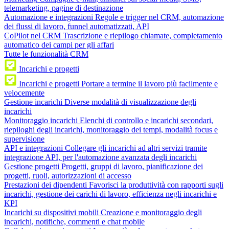
telemarketing, pagine di destinazione
Automazione e integrazioni
Regole e trigger nel CRM, automazione
dei flussi di lavoro, funnel automatizzati, API
CoPilot nel CRM
Trascrizione e riepilogo chiamate, completamento
automatico dei campi per gli affari
Tutte le funzionalità CRM
Incarichi e progetti
Incarichi e progetti
Portare a termine il lavoro più facilmente e
velocemente
Gestione incarichi
Diverse modalità di visualizzazione degli
incarichi
Monitoraggio incarichi
Elenchi di controllo e incarichi secondari,
riepiloghi degli incarichi, monitoraggio dei tempi, modalità focus e
supervisione
API e integrazioni
Collegare gli incarichi ad altri servizi tramite
integrazione API, per l'automazione avanzata degli incarichi
Gestione progetti
Progetti, gruppi di lavoro, pianificazione dei
progetti, ruoli, autorizzazioni di accesso
Prestazioni dei dipendenti
Favorisci la produttività con rapporti sugli
incarichi, gestione dei carichi di lavoro, efficienza negli incarichi e
KPI
Incarichi su dispositivi mobili
Creazione e monitoraggio degli
incarichi, notifiche, commenti e chat mobile