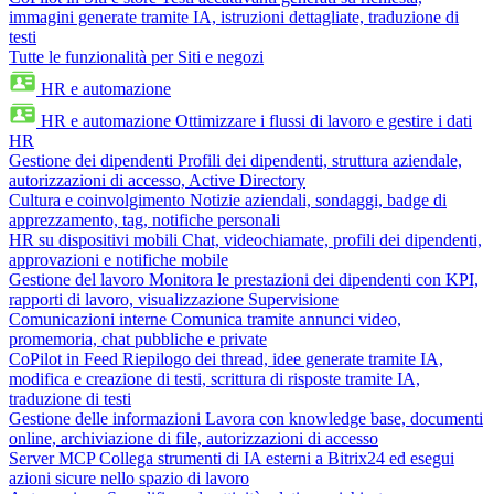
immagini generate tramite IA, istruzioni dettagliate, traduzione di
testi
Tutte le funzionalità per Siti e negozi
HR e automazione
HR e automazione
Ottimizzare i flussi di lavoro e gestire i dati
HR
Gestione dei dipendenti
Profili dei dipendenti, struttura aziendale,
autorizzazioni di accesso, Active Directory
Cultura e coinvolgimento
Notizie aziendali, sondaggi, badge di
apprezzamento, tag, notifiche personali
HR su dispositivi mobili
Chat, videochiamate, profili dei dipendenti,
approvazioni e notifiche mobile
Gestione del lavoro
Monitora le prestazioni dei dipendenti con KPI,
rapporti di lavoro, visualizzazione Supervisione
Comunicazioni interne
Comunica tramite annunci video,
promemoria, chat pubbliche e private
CoPilot in Feed
Riepilogo dei thread, idee generate tramite IA,
modifica e creazione di testi, scrittura di risposte tramite IA,
traduzione di testi
Gestione delle informazioni
Lavora con knowledge base, documenti
online, archiviazione di file, autorizzazioni di accesso
Server MCP
Collega strumenti di IA esterni a Bitrix24 ed esegui
azioni sicure nello spazio di lavoro