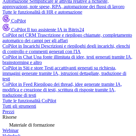
Automazione
Semplificare le attività relative a richieste,
approvazioni, note spese, RPA, automazione dei flussi di lavoro
Tutte le funzionalità di HR e automazione
CoPilot
CoPilot
Il tuo assistente IA in Bitrix24
CoPilot nel CRM
Trascrizione e riepilogo chiamate, completamento
automatico dei campi per gli affari
CoPilot in Incarichi
Descrizioni e riepiloghi degli incarichi, elenchi
di controllo e commenti generati con l'IA
CoPilot in Chat
Una fonte illimitata di idee, testi generati tramite IA,
brainstorming e altro
CoPilot in Siti e store
Testi accattivanti generati su richiesta,
immagini generate tramite IA, istruzioni dettagliate, traduzione di
testi
CoPilot in Feed
Riepilogo dei thread, idee generate tramite IA,
modifica e creazione di testi, scrittura di risposte tramite IA,
traduzione di testi
Tutte le funzionalità CoPilot
Tutti gli strumenti
Prezzi
Risorse
Materiale di formazione
Webinar
Helpdesk