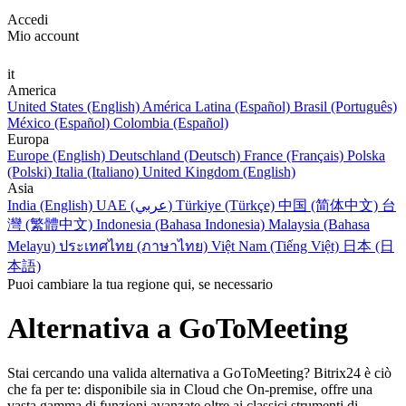
Accedi
Mio account
it
America
United States (English)
América Latina (Español)
Brasil (Português)
México (Español)
Colombia (Español)
Europa
Europe (English)
Deutschland (Deutsch)
France (Français)
Polska
(Polski)
Italia (Italiano)
United Kingdom (English)
Asia
India (English)
UAE (عربي)
Türkiye (Türkçe)
中国 (简体中文)
台
灣 (繁體中文)
Indonesia (Bahasa Indonesia)
Malaysia (Bahasa
Melayu)
ประเทศไทย (ภาษาไทย)
Việt Nam (Tiếng Việt)
日本 (日
本語)
Puoi cambiare la tua regione qui, se necessario
Alternativa a GoToMeeting
Stai cercando una valida alternativa a GoToMeeting? Bitrix24 è ciò
che fa per te: disponibile sia in Cloud che On-premise, offre una
vasta gamma di funzioni avanzate oltre ai classici strumenti di