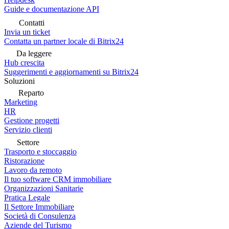
Guide e documentazione API
Contatti
Invia un ticket
Contatta un partner locale di Bitrix24
Da leggere
Hub crescita
Suggerimenti e aggiornamenti su Bitrix24
Soluzioni
Reparto
Marketing
HR
Gestione progetti
Servizio clienti
Settore
Trasporto e stoccaggio
Ristorazione
Lavoro da remoto
Il tuo software CRM immobiliare
Organizzazioni Sanitarie
Pratica Legale
Il Settore Immobiliare
Società di Consulenza
Aziende del Turismo