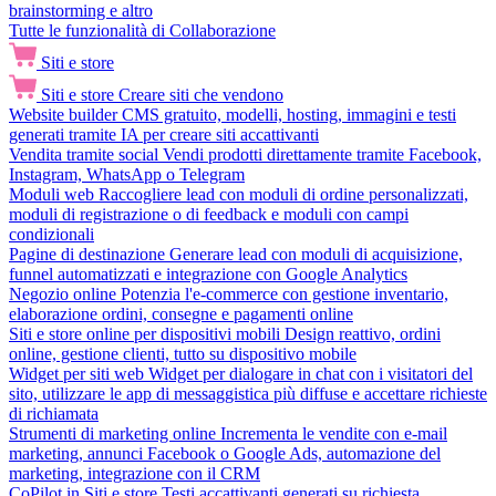
brainstorming e altro
Tutte le funzionalità di Collaborazione
Siti e store
Siti e store
Creare siti che vendono
Website builder
CMS gratuito, modelli, hosting, immagini e testi
generati tramite IA per creare siti accattivanti
Vendita tramite social
Vendi prodotti direttamente tramite Facebook,
Instagram, WhatsApp o Telegram
Moduli web
Raccogliere lead con moduli di ordine personalizzati,
moduli di registrazione o di feedback e moduli con campi
condizionali
Pagine di destinazione
Generare lead con moduli di acquisizione,
funnel automatizzati e integrazione con Google Analytics
Negozio online
Potenzia l'e-commerce con gestione inventario,
elaborazione ordini, consegne e pagamenti online
Siti e store online per dispositivi mobili
Design reattivo, ordini
online, gestione clienti, tutto su dispositivo mobile
Widget per siti web
Widget per dialogare in chat con i visitatori del
sito, utilizzare le app di messaggistica più diffuse e accettare richieste
di richiamata
Strumenti di marketing online
Incrementa le vendite con e-mail
marketing, annunci Facebook o Google Ads, automazione del
marketing, integrazione con il CRM
CoPilot in Siti e store
Testi accattivanti generati su richiesta,