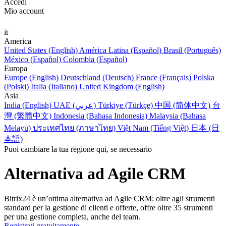
Accedi
Mio account
it
America
United States (English)
América Latina (Español)
Brasil (Português)
México (Español)
Colombia (Español)
Europa
Europe (English)
Deutschland (Deutsch)
France (Français)
Polska
(Polski)
Italia (Italiano)
United Kingdom (English)
Asia
India (English)
UAE (عربي)
Türkiye (Türkçe)
中国 (简体中文)
台
灣 (繁體中文)
Indonesia (Bahasa Indonesia)
Malaysia (Bahasa
Melayu)
ประเทศไทย (ภาษาไทย)
Việt Nam (Tiếng Việt)
日本 (日
本語)
Puoi cambiare la tua regione qui, se necessario
Alternativa ad Agile CRM
Bitrix24 è un’ottima alternativa ad Agile CRM: oltre agli strumenti
standard per la gestione di clienti e offerte, offre oltre 35 strumenti
per una gestione completa, anche del team.
Registrati gratuitamente