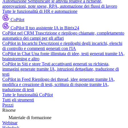
Automazione
Semplificare le attività relative a richieste,
approvazioni, note spese, RPA, automazione dei flussi di lavoro
Tutte le funzionalità di HR e automazione
CoPilot
CoPilot
Il tuo assistente IA in Bitrix24
CoPilot nel CRM
Trascrizione e riepilogo chiamate, completamento
automatico dei campi per gli affari
CoPilot in Incarichi
Descrizioni e riepiloghi degli incarichi, elenchi
di controllo e commenti generati con l'IA
CoPilot in Chat
Una fonte illimitata di idee, testi generati tramite IA,
brainstorming e altro
CoPilot in Siti e store
Testi accattivanti generati su richiesta,
immagini generate tramite IA, istruzioni dettagliate, traduzione di
testi
CoPilot in Feed
Riepilogo dei thread, idee generate tramite IA,
modifica e creazione di testi, scrittura di risposte tramite IA,
traduzione di testi
Tutte le funzionalità CoPilot
Tutti gli strumenti
Prezzi
Risorse
Materiale di formazione
Webinar
Helpdesk