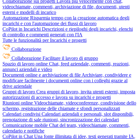
Collaborazione sui progetti
Lavora più velocemente con chat,
videochiamate, commenti, archiviazione di file, documenti, utenti
esterni e modelli di incarico
Automazione
Risparmia tempo con la creazione automatica degli
incarichi e con l'automazione dei flussi di lavoro
CoPilot in Incarichi
Descrizioni e riepiloghi degli incarichi, elenchi
di controllo e commenti generati con l'IA
Tutte le funzionalità per Incarichi e progetti
Collaborazione
Collaborazione
Facilitare il lavoro di gruppo
Spazio di lavoro online
Chat, feed aziendale, commenti, reazioni,
annunci aziendali e video
Documenti online e archiviazione di file
Archiviare, condividere e
modificare facilmente i documenti online con i colleghi grazie al
drive aziendale
Gruppi di lavoro
Crea gruppi di lavoro, invita utenti esterni, imposta
autorizzazioni di accesso e lavora su incarichi e progetti
Riunioni online
Videochiamate, videoconferenze, condivisione dello
schermo, registrazione delle chiamate e sfondi personalizzati
Calendari condivisi
Calendari aziendali e personali, slot disponibili,
prenotazione di sale riunioni, sincronizzazione dei calendari
Comunicazione mobile
Chat del team, videochiamate, commenti,
calendario e notifiche
CoPilot in Chat
Una fonte illimitata di idee, testi generati tramite IA,