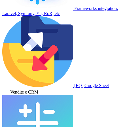
Frameworks integration:
Laravel, Symfony, Yii, RoR, etc
[EQ] Google Sheet
Vendite e CRM