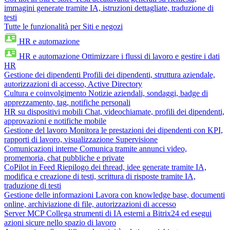
immagini generate tramite IA, istruzioni dettagliate, traduzione di
testi
Tutte le funzionalità per Siti e negozi
HR e automazione
HR e automazione
Ottimizzare i flussi di lavoro e gestire i dati
HR
Gestione dei dipendenti
Profili dei dipendenti, struttura aziendale,
autorizzazioni di accesso, Active Directory
Cultura e coinvolgimento
Notizie aziendali, sondaggi, badge di
apprezzamento, tag, notifiche personali
HR su dispositivi mobili
Chat, videochiamate, profili dei dipendenti,
approvazioni e notifiche mobile
Gestione del lavoro
Monitora le prestazioni dei dipendenti con KPI,
rapporti di lavoro, visualizzazione Supervisione
Comunicazioni interne
Comunica tramite annunci video,
promemoria, chat pubbliche e private
CoPilot in Feed
Riepilogo dei thread, idee generate tramite IA,
modifica e creazione di testi, scrittura di risposte tramite IA,
traduzione di testi
Gestione delle informazioni
Lavora con knowledge base, documenti
online, archiviazione di file, autorizzazioni di accesso
Server MCP
Collega strumenti di IA esterni a Bitrix24 ed esegui
azioni sicure nello spazio di lavoro