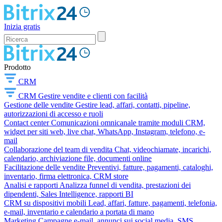
Inizia gratis
Prodotto
CRM
CRM
Gestire vendite e clienti con facilità
Gestione delle vendite
Gestire lead, affari, contatti, pipeline,
autorizzazioni di accesso e ruoli
Contact center
Comunicazioni omnicanale tramite moduli CRM,
widget per siti web, live chat, WhatsApp, Instagram, telefono, e-
mail
Collaborazione del team di vendita
Chat, videochiamate, incarichi,
calendario, archiviazione file, documenti online
Facilitazione delle vendite
Preventivi, fatture, pagamenti, cataloghi,
inventario, firma elettronica, CRM store
Analisi e rapporti
Analizza funnel di vendita, prestazioni dei
dipendenti, Sales Intelligence, rapporti BI
CRM su dispositivi mobili
Lead, affari, fatture, pagamenti, telefonia,
e-mail, inventario e calendario a portata di mano
Marketing
Campagne e-mail, annunci sui social media, SMS,