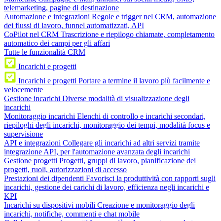
telemarketing, pagine di destinazione
Automazione e integrazioni
Regole e trigger nel CRM, automazione
dei flussi di lavoro, funnel automatizzati, API
CoPilot nel CRM
Trascrizione e riepilogo chiamate, completamento
automatico dei campi per gli affari
Tutte le funzionalità CRM
Incarichi e progetti
Incarichi e progetti
Portare a termine il lavoro più facilmente e
velocemente
Gestione incarichi
Diverse modalità di visualizzazione degli
incarichi
Monitoraggio incarichi
Elenchi di controllo e incarichi secondari,
riepiloghi degli incarichi, monitoraggio dei tempi, modalità focus e
supervisione
API e integrazioni
Collegare gli incarichi ad altri servizi tramite
integrazione API, per l'automazione avanzata degli incarichi
Gestione progetti
Progetti, gruppi di lavoro, pianificazione dei
progetti, ruoli, autorizzazioni di accesso
Prestazioni dei dipendenti
Favorisci la produttività con rapporti sugli
incarichi, gestione dei carichi di lavoro, efficienza negli incarichi e
KPI
Incarichi su dispositivi mobili
Creazione e monitoraggio degli
incarichi, notifiche, commenti e chat mobile