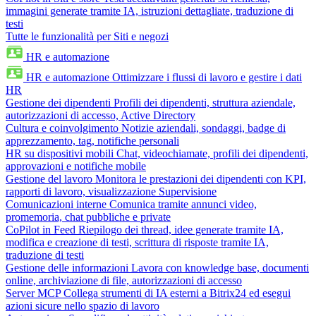
immagini generate tramite IA, istruzioni dettagliate, traduzione di
testi
Tutte le funzionalità per Siti e negozi
HR e automazione
HR e automazione
Ottimizzare i flussi di lavoro e gestire i dati
HR
Gestione dei dipendenti
Profili dei dipendenti, struttura aziendale,
autorizzazioni di accesso, Active Directory
Cultura e coinvolgimento
Notizie aziendali, sondaggi, badge di
apprezzamento, tag, notifiche personali
HR su dispositivi mobili
Chat, videochiamate, profili dei dipendenti,
approvazioni e notifiche mobile
Gestione del lavoro
Monitora le prestazioni dei dipendenti con KPI,
rapporti di lavoro, visualizzazione Supervisione
Comunicazioni interne
Comunica tramite annunci video,
promemoria, chat pubbliche e private
CoPilot in Feed
Riepilogo dei thread, idee generate tramite IA,
modifica e creazione di testi, scrittura di risposte tramite IA,
traduzione di testi
Gestione delle informazioni
Lavora con knowledge base, documenti
online, archiviazione di file, autorizzazioni di accesso
Server MCP
Collega strumenti di IA esterni a Bitrix24 ed esegui
azioni sicure nello spazio di lavoro