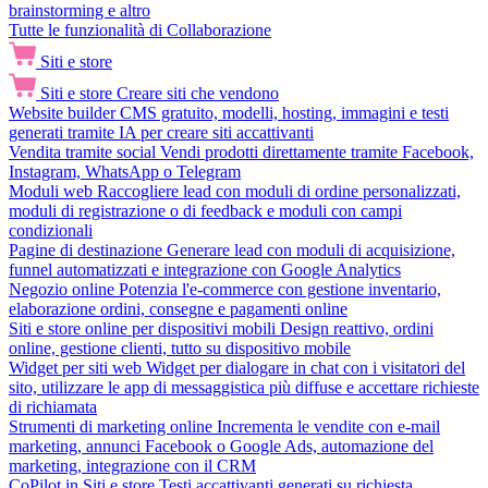
brainstorming e altro
Tutte le funzionalità di Collaborazione
Siti e store
Siti e store
Creare siti che vendono
Website builder
CMS gratuito, modelli, hosting, immagini e testi
generati tramite IA per creare siti accattivanti
Vendita tramite social
Vendi prodotti direttamente tramite Facebook,
Instagram, WhatsApp o Telegram
Moduli web
Raccogliere lead con moduli di ordine personalizzati,
moduli di registrazione o di feedback e moduli con campi
condizionali
Pagine di destinazione
Generare lead con moduli di acquisizione,
funnel automatizzati e integrazione con Google Analytics
Negozio online
Potenzia l'e-commerce con gestione inventario,
elaborazione ordini, consegne e pagamenti online
Siti e store online per dispositivi mobili
Design reattivo, ordini
online, gestione clienti, tutto su dispositivo mobile
Widget per siti web
Widget per dialogare in chat con i visitatori del
sito, utilizzare le app di messaggistica più diffuse e accettare richieste
di richiamata
Strumenti di marketing online
Incrementa le vendite con e-mail
marketing, annunci Facebook o Google Ads, automazione del
marketing, integrazione con il CRM
CoPilot in Siti e store
Testi accattivanti generati su richiesta,