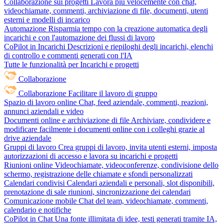
Collaborazione sui progetti
Lavora più velocemente con chat,
videochiamate, commenti, archiviazione di file, documenti, utenti
esterni e modelli di incarico
Automazione
Risparmia tempo con la creazione automatica degli
incarichi e con l'automazione dei flussi di lavoro
CoPilot in Incarichi
Descrizioni e riepiloghi degli incarichi, elenchi
di controllo e commenti generati con l'IA
Tutte le funzionalità per Incarichi e progetti
Collaborazione
Collaborazione
Facilitare il lavoro di gruppo
Spazio di lavoro online
Chat, feed aziendale, commenti, reazioni,
annunci aziendali e video
Documenti online e archiviazione di file
Archiviare, condividere e
modificare facilmente i documenti online con i colleghi grazie al
drive aziendale
Gruppi di lavoro
Crea gruppi di lavoro, invita utenti esterni, imposta
autorizzazioni di accesso e lavora su incarichi e progetti
Riunioni online
Videochiamate, videoconferenze, condivisione dello
schermo, registrazione delle chiamate e sfondi personalizzati
Calendari condivisi
Calendari aziendali e personali, slot disponibili,
prenotazione di sale riunioni, sincronizzazione dei calendari
Comunicazione mobile
Chat del team, videochiamate, commenti,
calendario e notifiche
CoPilot in Chat
Una fonte illimitata di idee, testi generati tramite IA,