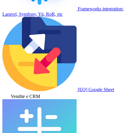
Frameworks integration:
Laravel, Symfony, Yii, RoR, etc
[EQ] Google Sheet
Vendite e CRM