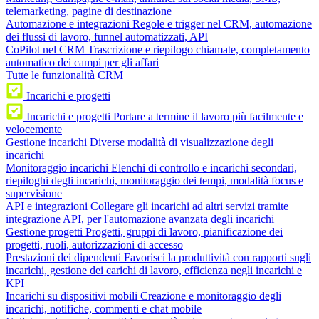
telemarketing, pagine di destinazione
Automazione e integrazioni
Regole e trigger nel CRM, automazione
dei flussi di lavoro, funnel automatizzati, API
CoPilot nel CRM
Trascrizione e riepilogo chiamate, completamento
automatico dei campi per gli affari
Tutte le funzionalità CRM
Incarichi e progetti
Incarichi e progetti
Portare a termine il lavoro più facilmente e
velocemente
Gestione incarichi
Diverse modalità di visualizzazione degli
incarichi
Monitoraggio incarichi
Elenchi di controllo e incarichi secondari,
riepiloghi degli incarichi, monitoraggio dei tempi, modalità focus e
supervisione
API e integrazioni
Collegare gli incarichi ad altri servizi tramite
integrazione API, per l'automazione avanzata degli incarichi
Gestione progetti
Progetti, gruppi di lavoro, pianificazione dei
progetti, ruoli, autorizzazioni di accesso
Prestazioni dei dipendenti
Favorisci la produttività con rapporti sugli
incarichi, gestione dei carichi di lavoro, efficienza negli incarichi e
KPI
Incarichi su dispositivi mobili
Creazione e monitoraggio degli
incarichi, notifiche, commenti e chat mobile