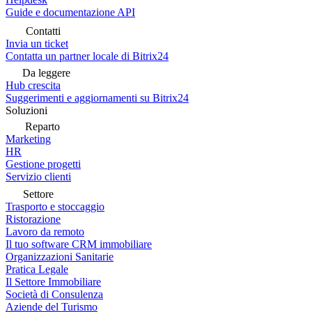
Guide e documentazione API
Contatti
Invia un ticket
Contatta un partner locale di Bitrix24
Da leggere
Hub crescita
Suggerimenti e aggiornamenti su Bitrix24
Soluzioni
Reparto
Marketing
HR
Gestione progetti
Servizio clienti
Settore
Trasporto e stoccaggio
Ristorazione
Lavoro da remoto
Il tuo software CRM immobiliare
Organizzazioni Sanitarie
Pratica Legale
Il Settore Immobiliare
Società di Consulenza
Aziende del Turismo