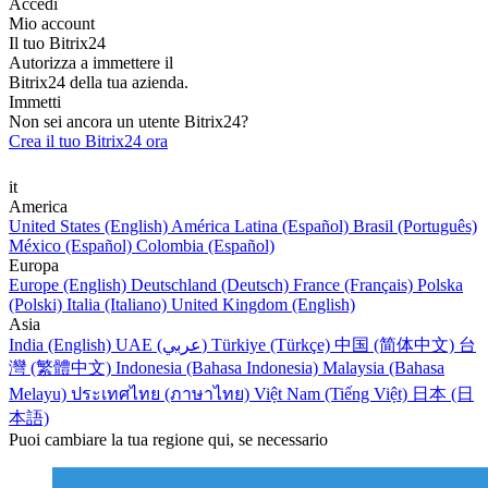
Accedi
Mio account
Il tuo Bitrix24
Autorizza a immettere il
Bitrix24 della tua azienda.
Immetti
Non sei ancora un utente Bitrix24?
Crea il tuo Bitrix24 ora
it
America
United States (English)
América Latina (Español)
Brasil (Português)
México (Español)
Colombia (Español)
Europa
Europe (English)
Deutschland (Deutsch)
France (Français)
Polska
(Polski)
Italia (Italiano)
United Kingdom (English)
Asia
India (English)
UAE (عربي)
Türkiye (Türkçe)
中国 (简体中文)
台
灣 (繁體中文)
Indonesia (Bahasa Indonesia)
Malaysia (Bahasa
Melayu)
ประเทศไทย (ภาษาไทย)
Việt Nam (Tiếng Việt)
日本 (日
本語)
Puoi cambiare la tua regione qui, se necessario