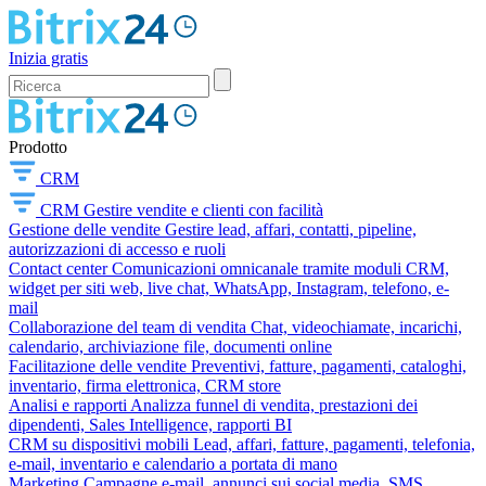
Inizia gratis
Prodotto
CRM
CRM
Gestire vendite e clienti con facilità
Gestione delle vendite
Gestire lead, affari, contatti, pipeline,
autorizzazioni di accesso e ruoli
Contact center
Comunicazioni omnicanale tramite moduli CRM,
widget per siti web, live chat, WhatsApp, Instagram, telefono, e-
mail
Collaborazione del team di vendita
Chat, videochiamate, incarichi,
calendario, archiviazione file, documenti online
Facilitazione delle vendite
Preventivi, fatture, pagamenti, cataloghi,
inventario, firma elettronica, CRM store
Analisi e rapporti
Analizza funnel di vendita, prestazioni dei
dipendenti, Sales Intelligence, rapporti BI
CRM su dispositivi mobili
Lead, affari, fatture, pagamenti, telefonia,
e-mail, inventario e calendario a portata di mano
Marketing
Campagne e-mail, annunci sui social media, SMS,