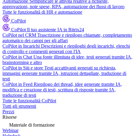
Automazione
Semplificare le attività relative a richieste,
approvazioni, note spese, RPA, automazione dei flussi di lavoro
Tutte le funzionalità di HR e automazione
CoPilot
CoPilot
Il tuo assistente IA in Bitrix24
CoPilot nel CRM
Trascrizione e riepilogo chiamate, completamento
automatico dei campi per gli affari
CoPilot in Incarichi
Descrizioni e riepiloghi degli incarichi, elenchi
di controllo e commenti generati con l'IA
CoPilot in Chat
Una fonte illimitata di idee, testi generati tramite IA,
brainstorming e altro
CoPilot in Siti e store
Testi accattivanti generati su richiesta,
immagini generate tramite IA, istruzioni dettagliate, traduzione di
testi
CoPilot in Feed
Riepilogo dei thread, idee generate tramite IA,
modifica e creazione di testi, scrittura di risposte tramite IA,
traduzione di testi
Tutte le funzionalità CoPilot
Tutti gli strumenti
Prezzi
Risorse
Materiale di formazione
Webinar
Helpdesk