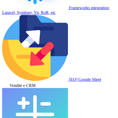
Frameworks integration:
Laravel, Symfony, Yii, RoR, etc
[EQ] Google Sheet
Vendite e CRM