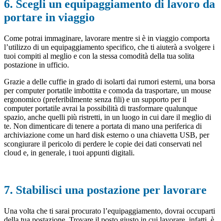
6. Scegli un equipaggiamento di lavoro da
portare in viaggio
Come potrai immaginare, lavorare mentre si è in viaggio comporta
l’utilizzo di un equipaggiamento specifico, che ti aiuterà a svolgere i
tuoi compiti al meglio e con la stessa comodità della tua solita
postazione in ufficio.
Grazie a delle cuffie in grado di isolarti dai rumori esterni, una borsa
per computer portatile imbottita e comoda da trasportare, un mouse
ergonomico (preferibilmente senza fili) e un supporto per il
computer portatile avrai la possibilità di trasformare qualunque
spazio, anche quelli più ristretti, in un luogo in cui dare il meglio di
te. Non dimenticare di tenere a portata di mano una periferica di
archiviazione come un hard disk esterno o una chiavetta USB, per
scongiurare il pericolo di perdere le copie dei dati conservati nel
cloud e, in generale, i tuoi appunti digitali.
7. Stabilisci una postazione per lavorare
Una volta che ti sarai procurato l’equipaggiamento, dovrai occuparti
della tua postazione. Trovare il posto giusto in cui lavorare, infatti, è