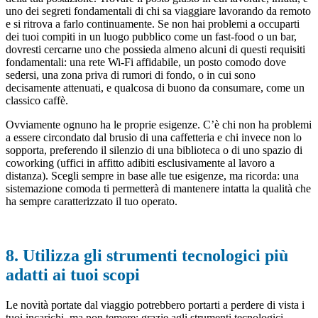
uno dei segreti fondamentali di chi sa viaggiare lavorando da remoto
e si ritrova a farlo continuamente. Se non hai problemi a occuparti
dei tuoi compiti in un luogo pubblico come un fast-food o un bar,
dovresti cercarne uno che possieda almeno alcuni di questi requisiti
fondamentali: una rete Wi-Fi affidabile, un posto comodo dove
sedersi, una zona priva di rumori di fondo, o in cui sono
decisamente attenuati, e qualcosa di buono da consumare, come un
classico caffè.
Ovviamente ognuno ha le proprie esigenze. C’è chi non ha problemi
a essere circondato dal brusio di una caffetteria e chi invece non lo
sopporta, preferendo il silenzio di una biblioteca o di uno spazio di
coworking (uffici in affitto adibiti esclusivamente al lavoro a
distanza). Scegli sempre in base alle tue esigenze, ma ricorda: una
sistemazione comoda ti permetterà di mantenere intatta la qualità che
ha sempre caratterizzato il tuo operato.
8. Utilizza gli strumenti tecnologici più
adatti ai tuoi scopi
Le novità portate dal viaggio potrebbero portarti a perdere di vista i
tuoi incarichi, ma non temere: grazie agli strumenti tecnologici