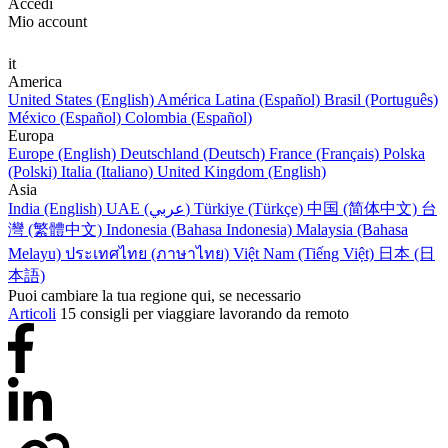
Accedi
Mio account
it
America
United States (English)
América Latina (Español)
Brasil (Português)
México (Español)
Colombia (Español)
Europa
Europe (English)
Deutschland (Deutsch)
France (Français)
Polska
(Polski)
Italia (Italiano)
United Kingdom (English)
Asia
India (English)
UAE (عربي)
Türkiye (Türkçe)
中国 (简体中文)
台
灣 (繁體中文)
Indonesia (Bahasa Indonesia)
Malaysia (Bahasa
Melayu)
ประเทศไทย (ภาษาไทย)
Việt Nam (Tiếng Việt)
日本 (日
本語)
Puoi cambiare la tua regione qui, se necessario
Articoli
15 consigli per viaggiare lavorando da remoto