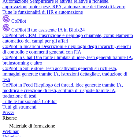
Automazione
Semplificare le attività relative a richieste,
approvazioni, note spese, RPA, automazione dei flussi di lavoro
Tutte le funzionalità di HR e automazione
CoPilot
CoPilot
Il tuo assistente IA in Bitrix24
CoPilot nel CRM
Trascrizione e riepilogo chiamate, completamento
automatico dei campi per gli affari
CoPilot in Incarichi
Descrizioni e riepiloghi degli incarichi, elenchi
di controllo e commenti generati con l'IA
CoPilot in Chat
Una fonte illimitata di idee, testi generati tramite IA,
brainstorming e altro
CoPilot in Siti e store
Testi accattivanti generati su richiesta,
immagini generate tramite IA, istruzioni dettagliate, traduzione di
testi
CoPilot in Feed
Riepilogo dei thread, idee generate tramite IA,
modifica e creazione di testi, scrittura di risposte tramite IA,
traduzione di testi
Tutte le funzionalità CoPilot
Tutti gli strumenti
Prezzi
Risorse
Materiale di formazione
Webinar
Helpdesk