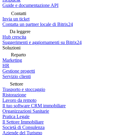
Guide e documentazione API
Contatti
Invia un ticket
Contatta un partner locale di Bitrix24
Da leggere
Hub crescita
Suggerimenti e aggiornamenti su Bitrix24
Soluzioni
Reparto
Marketing
HR
Gestione progetti
Servizio clienti
Settore
Trasporto e stoccaggio
Ristorazione
Lavoro da remoto
Il tuo software CRM immobiliare
Organizzazioni Sanitarie
Pratica Legale
Il Settore Immobiliare
Società di Consulenza
Aziende del Turismo