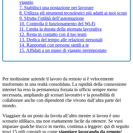
viaggio
7. Stabilisci una postazione per lavorare
8. Utilizza gli strumenti tecnologici più adatti ai tuoi scopi
9. Sfrutta l’utilità dell’automazione
10. Controlla il funzionamento del Wi-Fi
11. Limita la durata della giornata lavorativa
12. Resta in contatto con il tuo team
13. Dedica del tempo alle relazioni personali
14. Rapportati con persone simili a te
15. Affidati a un piano di viaggio preimpostato
Per moltissime aziende il lavoro da remoto si è velocemente
trasformato in una realtà consolidata. La rapidità della connessione
internet ha reso la permanenza forzata in ufficio sempre meno
necessaria, ampliando gli scenari lavorativi e la possibilità di
collaborare anche con dipendenti che vivono dall’altra parte del
mondo.
Viaggiare da un posto da favola all’altro mentre si lavora è uno
scenario idilliaco, ma non esattamente facile da ottenere. Se vuoi
imparare qualche trucco in merito, continua a leggere: qui di seguito
trovi 15 utili consigli su come
viaggiare lavorando da remoto
!