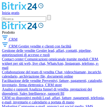
Inizia gratis
Prodotto
CRM
CRM
Gestire vendite e clienti con facilità
Gestione delle vendite
Gestire lead, affari, contatti, pipeline,
autorizzazioni di accesso e ruoli
Contact center
Comunicazioni omnicanale tramite moduli CRM,
widget per siti web, live chat, WhatsApp, Instagram, telefono, e-
mail
Collaborazione del team di vendita
Chat, videochiamate, incarichi,
calendario, archiviazione file, documenti online
Facilitazione delle vendite
Preventivi, fatture, pagamenti, cataloghi,
inventario, firma elettronica, CRM store
Analisi e rapporti
Analizza funnel di vendita, prestazioni dei
dipendenti, Sales Intelligence, rapporti BI
CRM su dispositivi mobili
Lead, affari, fatture, pagamenti, telefonia,
e-mail, inventario e calendario a portata di mano
Marketing
Campagne e-mail, annunci sui social media, SMS,