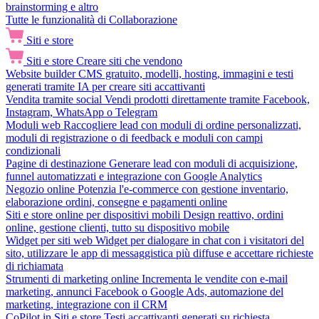
brainstorming e altro
Tutte le funzionalità di Collaborazione
Siti e store
Siti e store
Creare siti che vendono
Website builder
CMS gratuito, modelli, hosting, immagini e testi
generati tramite IA per creare siti accattivanti
Vendita tramite social
Vendi prodotti direttamente tramite Facebook,
Instagram, WhatsApp o Telegram
Moduli web
Raccogliere lead con moduli di ordine personalizzati,
moduli di registrazione o di feedback e moduli con campi
condizionali
Pagine di destinazione
Generare lead con moduli di acquisizione,
funnel automatizzati e integrazione con Google Analytics
Negozio online
Potenzia l'e-commerce con gestione inventario,
elaborazione ordini, consegne e pagamenti online
Siti e store online per dispositivi mobili
Design reattivo, ordini
online, gestione clienti, tutto su dispositivo mobile
Widget per siti web
Widget per dialogare in chat con i visitatori del
sito, utilizzare le app di messaggistica più diffuse e accettare richieste
di richiamata
Strumenti di marketing online
Incrementa le vendite con e-mail
marketing, annunci Facebook o Google Ads, automazione del
marketing, integrazione con il CRM
CoPilot in Siti e store
Testi accattivanti generati su richiesta,