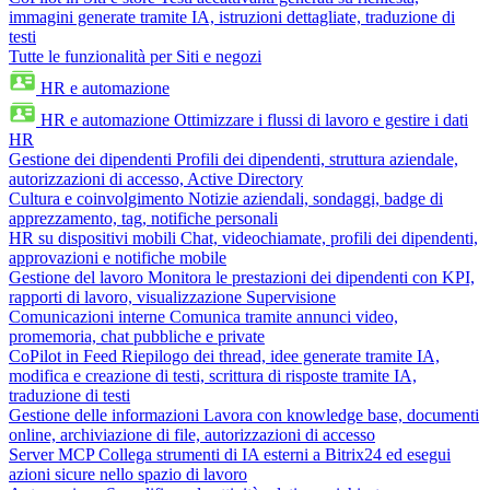
immagini generate tramite IA, istruzioni dettagliate, traduzione di
testi
Tutte le funzionalità per Siti e negozi
HR e automazione
HR e automazione
Ottimizzare i flussi di lavoro e gestire i dati
HR
Gestione dei dipendenti
Profili dei dipendenti, struttura aziendale,
autorizzazioni di accesso, Active Directory
Cultura e coinvolgimento
Notizie aziendali, sondaggi, badge di
apprezzamento, tag, notifiche personali
HR su dispositivi mobili
Chat, videochiamate, profili dei dipendenti,
approvazioni e notifiche mobile
Gestione del lavoro
Monitora le prestazioni dei dipendenti con KPI,
rapporti di lavoro, visualizzazione Supervisione
Comunicazioni interne
Comunica tramite annunci video,
promemoria, chat pubbliche e private
CoPilot in Feed
Riepilogo dei thread, idee generate tramite IA,
modifica e creazione di testi, scrittura di risposte tramite IA,
traduzione di testi
Gestione delle informazioni
Lavora con knowledge base, documenti
online, archiviazione di file, autorizzazioni di accesso
Server MCP
Collega strumenti di IA esterni a Bitrix24 ed esegui
azioni sicure nello spazio di lavoro