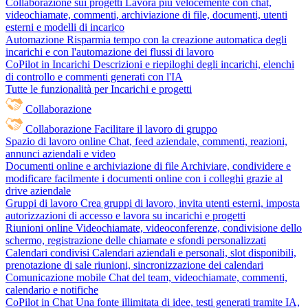
Collaborazione sui progetti
Lavora più velocemente con chat,
videochiamate, commenti, archiviazione di file, documenti, utenti
esterni e modelli di incarico
Automazione
Risparmia tempo con la creazione automatica degli
incarichi e con l'automazione dei flussi di lavoro
CoPilot in Incarichi
Descrizioni e riepiloghi degli incarichi, elenchi
di controllo e commenti generati con l'IA
Tutte le funzionalità per Incarichi e progetti
Collaborazione
Collaborazione
Facilitare il lavoro di gruppo
Spazio di lavoro online
Chat, feed aziendale, commenti, reazioni,
annunci aziendali e video
Documenti online e archiviazione di file
Archiviare, condividere e
modificare facilmente i documenti online con i colleghi grazie al
drive aziendale
Gruppi di lavoro
Crea gruppi di lavoro, invita utenti esterni, imposta
autorizzazioni di accesso e lavora su incarichi e progetti
Riunioni online
Videochiamate, videoconferenze, condivisione dello
schermo, registrazione delle chiamate e sfondi personalizzati
Calendari condivisi
Calendari aziendali e personali, slot disponibili,
prenotazione di sale riunioni, sincronizzazione dei calendari
Comunicazione mobile
Chat del team, videochiamate, commenti,
calendario e notifiche
CoPilot in Chat
Una fonte illimitata di idee, testi generati tramite IA,