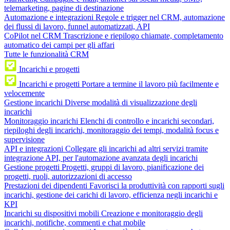
telemarketing, pagine di destinazione
Automazione e integrazioni
Regole e trigger nel CRM, automazione
dei flussi di lavoro, funnel automatizzati, API
CoPilot nel CRM
Trascrizione e riepilogo chiamate, completamento
automatico dei campi per gli affari
Tutte le funzionalità CRM
Incarichi e progetti
Incarichi e progetti
Portare a termine il lavoro più facilmente e
velocemente
Gestione incarichi
Diverse modalità di visualizzazione degli
incarichi
Monitoraggio incarichi
Elenchi di controllo e incarichi secondari,
riepiloghi degli incarichi, monitoraggio dei tempi, modalità focus e
supervisione
API e integrazioni
Collegare gli incarichi ad altri servizi tramite
integrazione API, per l'automazione avanzata degli incarichi
Gestione progetti
Progetti, gruppi di lavoro, pianificazione dei
progetti, ruoli, autorizzazioni di accesso
Prestazioni dei dipendenti
Favorisci la produttività con rapporti sugli
incarichi, gestione dei carichi di lavoro, efficienza negli incarichi e
KPI
Incarichi su dispositivi mobili
Creazione e monitoraggio degli
incarichi, notifiche, commenti e chat mobile