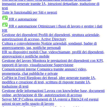
immagini generate tramite IA, istruzioni dettagliate, traduzione di
testi
Tutte le funzionalità per Siti e negozi
HR e automazione
HR e automazione
Ottimizzare i flussi di lavoro e gestire i dati
HR
Gestione dei dipendenti
Profili dei dipendenti, struttura aziendale,
autorizzazioni di accesso, Active Directory
Cultura e coinvolgimento
Notizie aziendali, sondaggi, badge di
apprezzamento, tag, notifiche personali
HR su dispositivi mobili
Chat, videochiamate, profili dei dipendenti,
approvazioni e notifiche mobile
Gestione del lavoro
Monitora le prestazioni dei dipendenti con KPI,
rapporti di lavoro, visualizzazione Supervisione
Comunicazioni interne
Comunica tramite annunci video,
promemoria, chat pubbliche e private
CoPilot in Feed
Riepilogo dei thread, idee generate tramite IA,
modifica e creazione di testi, scrittura di risposte tramite IA,
traduzione di testi
Gestione delle informazioni
Lavora con knowledge base, documenti
online, archiviazione di file, autorizzazioni di accesso
Server MCP
Collega strumenti di IA esterni a Bitrix24 ed esegui
azioni sicure nello spazio di lavoro