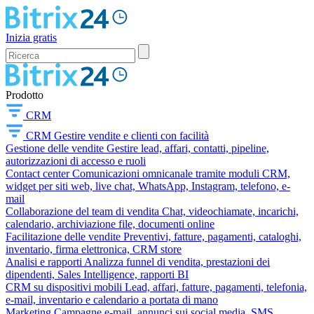
Inizia gratis
Prodotto
CRM
CRM
Gestire vendite e clienti con facilità
Gestione delle vendite
Gestire lead, affari, contatti, pipeline,
autorizzazioni di accesso e ruoli
Contact center
Comunicazioni omnicanale tramite moduli CRM,
widget per siti web, live chat, WhatsApp, Instagram, telefono, e-
mail
Collaborazione del team di vendita
Chat, videochiamate, incarichi,
calendario, archiviazione file, documenti online
Facilitazione delle vendite
Preventivi, fatture, pagamenti, cataloghi,
inventario, firma elettronica, CRM store
Analisi e rapporti
Analizza funnel di vendita, prestazioni dei
dipendenti, Sales Intelligence, rapporti BI
CRM su dispositivi mobili
Lead, affari, fatture, pagamenti, telefonia,
e-mail, inventario e calendario a portata di mano
Marketing
Campagne e-mail, annunci sui social media, SMS,