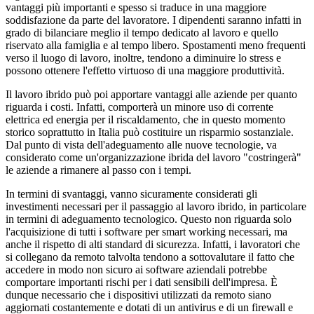
vantaggi più importanti e spesso si traduce in una maggiore
soddisfazione da parte del lavoratore. I dipendenti saranno infatti in
grado di bilanciare meglio il tempo dedicato al lavoro e quello
riservato alla famiglia e al tempo libero. Spostamenti meno frequenti
verso il luogo di lavoro, inoltre, tendono a diminuire lo stress e
possono ottenere l'effetto virtuoso di una maggiore produttività.
Il lavoro ibrido può poi apportare vantaggi alle aziende per quanto
riguarda i costi. Infatti, comporterà un minore uso di corrente
elettrica ed energia per il riscaldamento, che in questo momento
storico soprattutto in Italia può costituire un risparmio sostanziale.
Dal punto di vista dell'adeguamento alle nuove tecnologie, va
considerato come un'organizzazione ibrida del lavoro "costringerà"
le aziende a rimanere al passo con i tempi.
In termini di svantaggi, vanno sicuramente considerati gli
investimenti necessari per il passaggio al lavoro ibrido, in particolare
in termini di adeguamento tecnologico. Questo non riguarda solo
l'acquisizione di tutti i software per smart working necessari, ma
anche il rispetto di alti standard di sicurezza. Infatti, i lavoratori che
si collegano da remoto talvolta tendono a sottovalutare il fatto che
accedere in modo non sicuro ai software aziendali potrebbe
comportare importanti rischi per i dati sensibili dell'impresa. È
dunque necessario che i dispositivi utilizzati da remoto siano
aggiornati costantemente e dotati di un antivirus e di un firewall e