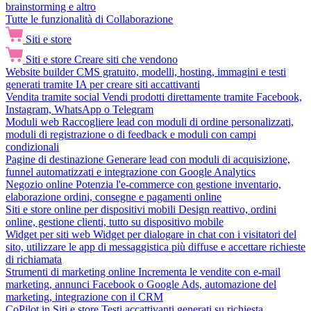
brainstorming e altro
Tutte le funzionalità di Collaborazione
Siti e store
Siti e store
Creare siti che vendono
Website builder
CMS gratuito, modelli, hosting, immagini e testi
generati tramite IA per creare siti accattivanti
Vendita tramite social
Vendi prodotti direttamente tramite Facebook,
Instagram, WhatsApp o Telegram
Moduli web
Raccogliere lead con moduli di ordine personalizzati,
moduli di registrazione o di feedback e moduli con campi
condizionali
Pagine di destinazione
Generare lead con moduli di acquisizione,
funnel automatizzati e integrazione con Google Analytics
Negozio online
Potenzia l'e-commerce con gestione inventario,
elaborazione ordini, consegne e pagamenti online
Siti e store online per dispositivi mobili
Design reattivo, ordini
online, gestione clienti, tutto su dispositivo mobile
Widget per siti web
Widget per dialogare in chat con i visitatori del
sito, utilizzare le app di messaggistica più diffuse e accettare richieste
di richiamata
Strumenti di marketing online
Incrementa le vendite con e-mail
marketing, annunci Facebook o Google Ads, automazione del
marketing, integrazione con il CRM
CoPilot in Siti e store
Testi accattivanti generati su richiesta,