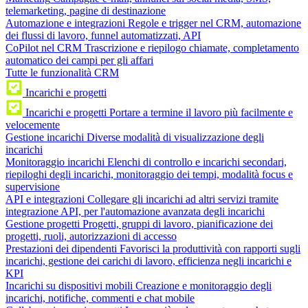
telemarketing, pagine di destinazione
Automazione e integrazioni
Regole e trigger nel CRM, automazione
dei flussi di lavoro, funnel automatizzati, API
CoPilot nel CRM
Trascrizione e riepilogo chiamate, completamento
automatico dei campi per gli affari
Tutte le funzionalità CRM
Incarichi e progetti
Incarichi e progetti
Portare a termine il lavoro più facilmente e
velocemente
Gestione incarichi
Diverse modalità di visualizzazione degli
incarichi
Monitoraggio incarichi
Elenchi di controllo e incarichi secondari,
riepiloghi degli incarichi, monitoraggio dei tempi, modalità focus e
supervisione
API e integrazioni
Collegare gli incarichi ad altri servizi tramite
integrazione API, per l'automazione avanzata degli incarichi
Gestione progetti
Progetti, gruppi di lavoro, pianificazione dei
progetti, ruoli, autorizzazioni di accesso
Prestazioni dei dipendenti
Favorisci la produttività con rapporti sugli
incarichi, gestione dei carichi di lavoro, efficienza negli incarichi e
KPI
Incarichi su dispositivi mobili
Creazione e monitoraggio degli
incarichi, notifiche, commenti e chat mobile