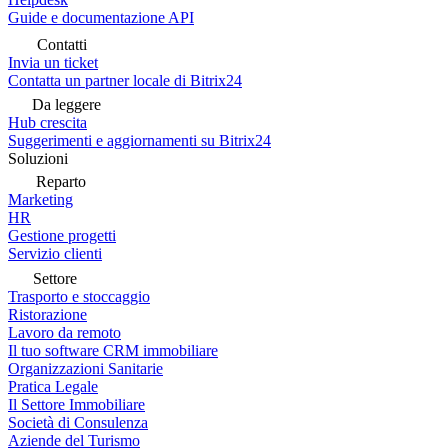
Guide e documentazione API
Contatti
Invia un ticket
Contatta un partner locale di Bitrix24
Da leggere
Hub crescita
Suggerimenti e aggiornamenti su Bitrix24
Soluzioni
Reparto
Marketing
HR
Gestione progetti
Servizio clienti
Settore
Trasporto e stoccaggio
Ristorazione
Lavoro da remoto
Il tuo software CRM immobiliare
Organizzazioni Sanitarie
Pratica Legale
Il Settore Immobiliare
Società di Consulenza
Aziende del Turismo