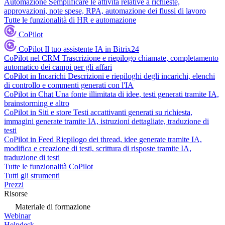
Automazione
Semplificare le attività relative a richieste,
approvazioni, note spese, RPA, automazione dei flussi di lavoro
Tutte le funzionalità di HR e automazione
CoPilot
CoPilot
Il tuo assistente IA in Bitrix24
CoPilot nel CRM
Trascrizione e riepilogo chiamate, completamento
automatico dei campi per gli affari
CoPilot in Incarichi
Descrizioni e riepiloghi degli incarichi, elenchi
di controllo e commenti generati con l'IA
CoPilot in Chat
Una fonte illimitata di idee, testi generati tramite IA,
brainstorming e altro
CoPilot in Siti e store
Testi accattivanti generati su richiesta,
immagini generate tramite IA, istruzioni dettagliate, traduzione di
testi
CoPilot in Feed
Riepilogo dei thread, idee generate tramite IA,
modifica e creazione di testi, scrittura di risposte tramite IA,
traduzione di testi
Tutte le funzionalità CoPilot
Tutti gli strumenti
Prezzi
Risorse
Materiale di formazione
Webinar
Helpdesk