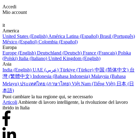
Accedi
Mio account
it
America
United States (English)
América Latina (Español)
Brasil (Português)
México (Español)
Colombia (Español)
Europa
Europe (English)
Deutschland (Deutsch)
France (Français)
Polska
(Polski)
Italia (Italiano)
United Kingdom (English)
Asia
India (English)
UAE (عربي)
Türkiye (Türkçe)
中国 (简体中文)
台
灣 (繁體中文)
Indonesia (Bahasa Indonesia)
Malaysia (Bahasa
Melayu)
ประเทศไทย (ภาษาไทย)
Việt Nam (Tiếng Việt)
日本 (日
本語)
Puoi cambiare la tua regione qui, se necessario
Articoli
Ambiente di lavoro intelligente, la rivoluzione del lavoro
ibrido in Italia