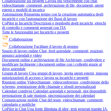
Collaborazione sui progetti
Lavora più velocemente con chat,
videochiamate, commenti, archiviazione di file, documenti, utenti
esterni e modelli di incarico
Automazione
Risparmia tempo con la creazione automatica degli
incarichi e con l'automazione dei flussi di lavoro
CoPilot in Incarichi
Descrizioni e riepiloghi degli incarichi, elenchi
di controllo e commenti generati con l'IA
Tutte le funzionalità per Incarichi e progetti
Collaborazione
Collaborazione
Facilitare il lavoro di gruppo
Spazio di lavoro online
Chat, feed aziendale, commenti, reazioni,
annunci aziendali e video
Documenti online e archiviazione di file
Archiviare, condividere e
modificare facilmente i documenti online con i colleghi grazie al
drive aziendale
Gruppi di lavoro
Crea gruppi di lavoro, invita utenti esterni, imposta
autorizzazioni di accesso e lavora su incarichi e progetti
Riunioni online
Videochiamate, videoconferenze, condivisione dello
schermo, registrazione delle chiamate e sfondi personalizzati
Calendari condivisi
Calendari aziendali e personali, slot disponibili,
prenotazione di sale riunioni, sincronizzazione dei calendari
Comunicazione mobile
Chat del team, videochiamate, commenti,
calendario e notifiche
CoPilot in Chat
Una fonte illimitata di idee, testi generati tramite IA,