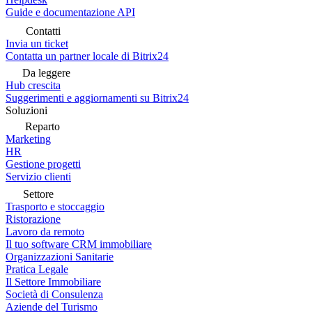
Guide e documentazione API
Contatti
Invia un ticket
Contatta un partner locale di Bitrix24
Da leggere
Hub crescita
Suggerimenti e aggiornamenti su Bitrix24
Soluzioni
Reparto
Marketing
HR
Gestione progetti
Servizio clienti
Settore
Trasporto e stoccaggio
Ristorazione
Lavoro da remoto
Il tuo software CRM immobiliare
Organizzazioni Sanitarie
Pratica Legale
Il Settore Immobiliare
Società di Consulenza
Aziende del Turismo