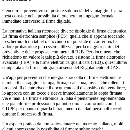
Generare il preventivo sul posto è solo metà del vantaggio. L'altra
metà consiste nella possibilità di ottenere un impegno formale
immediato attraverso la firma digitale.
La normativa italiana riconosce diverse tipologie di firma elettronica.
La firma elettronica semplice (FES), quella che si appone toccando
lo schermo di un tablet o cliccando un pulsante di conferma, ha
valore probatorio e può essere utilizzata per la maggior parte dei
preventivi e delle proposte commerciali B2B. Per documenti che
richiedono un valore legale più elevato, esistono la firma elettronica
avanzata (FEA) e la firma elettronica qualificata (FEQ), quest'ultima
equiparata alla firma autografa ai sensi del Regolamento eIDAS.
Un'app per preventivi che integra la raccolta di firme elettroniche
elimina il passaggio “stampa, firma, scansiona, invia” che rallenta i
processi. Il cliente rivede il documento sul dispositivo del venditore,
lo approva con un tocco e riceve immediatamente la copia firmata
via e-mail. La firma elettronica in Italia è pienamente regolamentata
e le piattaforme professionali garantiscono la conformità con il
GDPR per quanto riguarda il trattamento dei dati personali raccolti
durante il processo di firma.
Un aspetto pratico da non sottovalutare: nel mercato italiano, molti
clienti apprezzano la possibilità di firmare subito perché