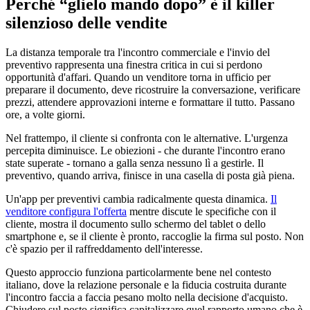
Perché “glielo mando dopo” è il killer
silenzioso delle vendite
La distanza temporale tra l'incontro commerciale e l'invio del
preventivo rappresenta una finestra critica in cui si perdono
opportunità d'affari. Quando un venditore torna in ufficio per
preparare il documento, deve ricostruire la conversazione, verificare
prezzi, attendere approvazioni interne e formattare il tutto. Passano
ore, a volte giorni.
Nel frattempo, il cliente si confronta con le alternative. L'urgenza
percepita diminuisce. Le obiezioni - che durante l'incontro erano
state superate - tornano a galla senza nessuno lì a gestirle. Il
preventivo, quando arriva, finisce in una casella di posta già piena.
Un'app per preventivi cambia radicalmente questa dinamica.
Il
venditore configura l'offerta
mentre discute le specifiche con il
cliente, mostra il documento sullo schermo del tablet o dello
smartphone e, se il cliente è pronto, raccoglie la firma sul posto. Non
c'è spazio per il raffreddamento dell'interesse.
Questo approccio funziona particolarmente bene nel contesto
italiano, dove la relazione personale e la fiducia costruita durante
l'incontro faccia a faccia pesano molto nella decisione d'acquisto.
Chiudere sul posto significa capitalizzare quel rapporto umano che è