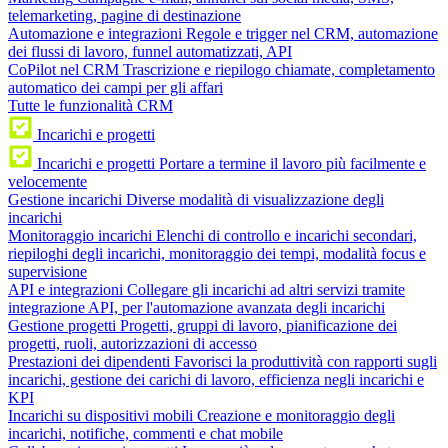
telemarketing, pagine di destinazione
Automazione e integrazioni
Regole e trigger nel CRM, automazione
dei flussi di lavoro, funnel automatizzati, API
CoPilot nel CRM
Trascrizione e riepilogo chiamate, completamento
automatico dei campi per gli affari
Tutte le funzionalità CRM
Incarichi e progetti
Incarichi e progetti
Portare a termine il lavoro più facilmente e
velocemente
Gestione incarichi
Diverse modalità di visualizzazione degli
incarichi
Monitoraggio incarichi
Elenchi di controllo e incarichi secondari,
riepiloghi degli incarichi, monitoraggio dei tempi, modalità focus e
supervisione
API e integrazioni
Collegare gli incarichi ad altri servizi tramite
integrazione API, per l'automazione avanzata degli incarichi
Gestione progetti
Progetti, gruppi di lavoro, pianificazione dei
progetti, ruoli, autorizzazioni di accesso
Prestazioni dei dipendenti
Favorisci la produttività con rapporti sugli
incarichi, gestione dei carichi di lavoro, efficienza negli incarichi e
KPI
Incarichi su dispositivi mobili
Creazione e monitoraggio degli
incarichi, notifiche, commenti e chat mobile