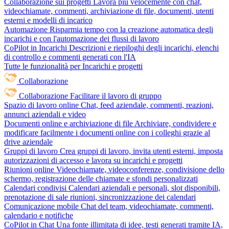
Collaborazione sui progetti
Lavora più velocemente con chat,
videochiamate, commenti, archiviazione di file, documenti, utenti
esterni e modelli di incarico
Automazione
Risparmia tempo con la creazione automatica degli
incarichi e con l'automazione dei flussi di lavoro
CoPilot in Incarichi
Descrizioni e riepiloghi degli incarichi, elenchi
di controllo e commenti generati con l'IA
Tutte le funzionalità per Incarichi e progetti
Collaborazione
Collaborazione
Facilitare il lavoro di gruppo
Spazio di lavoro online
Chat, feed aziendale, commenti, reazioni,
annunci aziendali e video
Documenti online e archiviazione di file
Archiviare, condividere e
modificare facilmente i documenti online con i colleghi grazie al
drive aziendale
Gruppi di lavoro
Crea gruppi di lavoro, invita utenti esterni, imposta
autorizzazioni di accesso e lavora su incarichi e progetti
Riunioni online
Videochiamate, videoconferenze, condivisione dello
schermo, registrazione delle chiamate e sfondi personalizzati
Calendari condivisi
Calendari aziendali e personali, slot disponibili,
prenotazione di sale riunioni, sincronizzazione dei calendari
Comunicazione mobile
Chat del team, videochiamate, commenti,
calendario e notifiche
CoPilot in Chat
Una fonte illimitata di idee, testi generati tramite IA,