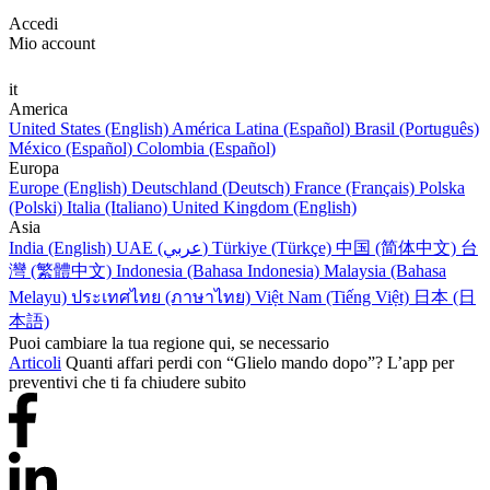
Accedi
Mio account
it
America
United States (English)
América Latina (Español)
Brasil (Português)
México (Español)
Colombia (Español)
Europa
Europe (English)
Deutschland (Deutsch)
France (Français)
Polska
(Polski)
Italia (Italiano)
United Kingdom (English)
Asia
India (English)
UAE (عربي)
Türkiye (Türkçe)
中国 (简体中文)
台
灣 (繁體中文)
Indonesia (Bahasa Indonesia)
Malaysia (Bahasa
Melayu)
ประเทศไทย (ภาษาไทย)
Việt Nam (Tiếng Việt)
日本 (日
本語)
Puoi cambiare la tua regione qui, se necessario
Articoli
Quanti affari perdi con “Glielo mando dopo”? L’app per
preventivi che ti fa chiudere subito