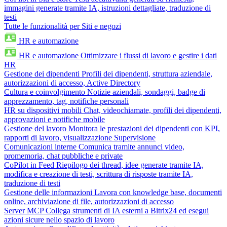
immagini generate tramite IA, istruzioni dettagliate, traduzione di
testi
Tutte le funzionalità per Siti e negozi
HR e automazione
HR e automazione
Ottimizzare i flussi di lavoro e gestire i dati
HR
Gestione dei dipendenti
Profili dei dipendenti, struttura aziendale,
autorizzazioni di accesso, Active Directory
Cultura e coinvolgimento
Notizie aziendali, sondaggi, badge di
apprezzamento, tag, notifiche personali
HR su dispositivi mobili
Chat, videochiamate, profili dei dipendenti,
approvazioni e notifiche mobile
Gestione del lavoro
Monitora le prestazioni dei dipendenti con KPI,
rapporti di lavoro, visualizzazione Supervisione
Comunicazioni interne
Comunica tramite annunci video,
promemoria, chat pubbliche e private
CoPilot in Feed
Riepilogo dei thread, idee generate tramite IA,
modifica e creazione di testi, scrittura di risposte tramite IA,
traduzione di testi
Gestione delle informazioni
Lavora con knowledge base, documenti
online, archiviazione di file, autorizzazioni di accesso
Server MCP
Collega strumenti di IA esterni a Bitrix24 ed esegui
azioni sicure nello spazio di lavoro