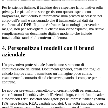
Per le aziende italiane, il tracking deve rispettare la normativa sulla
privacy. Le piattaforme serie gestiscono questo aspetto con
trasparenza, includendo le informative sulla privacy necessarie nel
corpo dell'e-mail e assicurando che il trattamento dei dati sia
conforme al GDPR. Il punto è sfruttare la tecnologia per vendere
meglio, non per sorvegliare: il cliente non viene “spiato”, ma riceve
semplicemente un documento digitale moderno che include
funzionalità standard di conferma di lettura.
4. Personalizza i modelli con il brand
aziendale
Un preventivo professionale è anche uno strumento di
comunicazione del brand. Documenti generici, creati con fogli di
calcolo improvvisati, trasmettono un'immagine poco curata,
esattamente il contrario di ciò che serve quando si compete per un
contratto.
Le app per preventivi permettono di creare modelli personalizzati
che riflettono l'identità visiva dell'azienda: logo, colori, font, header
e footer con i dati societari obbligatori per le imprese italiane (partita
IVA, sede legale, REA, capitale sociale). Una volta impostati, questi
modelli garantiscono che ogni preventivo inviato dal team