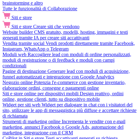
brainstorming e altro
Tutte le funzionalità di Collaborazione
Siti e store
Siti e store
Creare siti che vendono
Website builder
CMS gratuito, modelli, hosting, immagini e testi
generati tramite IA per creare siti accattivanti
Vendita tramite social
Vendi prodotti direttamente tramite Facebook,
Instagram, WhatsApp o Telegram
Moduli web
Raccogliere lead con moduli di ordine personalizzati,
moduli di registrazione o di feedback e moduli con campi
condizionali
Pagine di destinazione
Generare lead con moduli di acquisizione,
funnel automatizzati e integrazione con Google Analytics
Negozio online
Potenzia l'e-commerce con gestione inventario,
elaborazione ordini, consegne e pagamenti online
Siti e store online per dispositivi mobili
Design reattivo, ordini
online, gestione clienti, tutto su dispositivo mobile
Widget per siti web
Widget per dialogare in chat con i visitatori del
sito, utilizzare le app di messaggistica più diffuse e accettare richieste
di richiamata
Strumenti di marketing online
Incrementa le vendite con e-mail
marketing, annunci Facebook o Google Ads, automazione del
marketing, integrazione con il CRM
CoPilot in Siti e store
Testi accattivanti generati su richiesta,