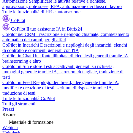
Automazione
Semplificare le attività relative a richieste,
approvazioni, note spese, RPA, automazione dei flussi di lavoro
Tutte le funzionalità di HR e automazione
CoPilot
CoPilot
Il tuo assistente IA in Bitrix24
CoPilot nel CRM
Trascrizione e riepilogo chiamate, completamento
automatico dei campi per gli affari
CoPilot in Incarichi
Descrizioni e riepiloghi degli incarichi, elenchi
di controllo e commenti generati con l'IA
CoPilot in Chat
Una fonte illimitata di idee, testi generati tramite IA,
brainstorming e altro
CoPilot in Siti e store
Testi accattivanti generati su richiesta,
immagini generate tramite IA, istruzioni dettagliate, traduzione di
testi
CoPilot in Feed
Riepilogo dei thread, idee generate tramite IA,
modifica e creazione di testi, scrittura di risposte tramite IA,
traduzione di testi
Tutte le funzionalità CoPilot
Tutti gli strumenti
Prezzi
Risorse
Materiale di formazione
Webinar
Helpdesk