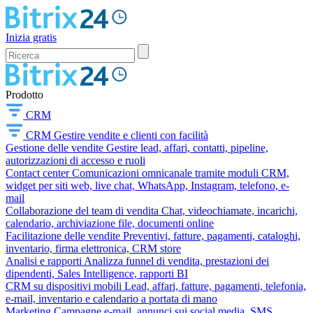
Inizia gratis
Prodotto
CRM
CRM
Gestire vendite e clienti con facilità
Gestione delle vendite
Gestire lead, affari, contatti, pipeline,
autorizzazioni di accesso e ruoli
Contact center
Comunicazioni omnicanale tramite moduli CRM,
widget per siti web, live chat, WhatsApp, Instagram, telefono, e-
mail
Collaborazione del team di vendita
Chat, videochiamate, incarichi,
calendario, archiviazione file, documenti online
Facilitazione delle vendite
Preventivi, fatture, pagamenti, cataloghi,
inventario, firma elettronica, CRM store
Analisi e rapporti
Analizza funnel di vendita, prestazioni dei
dipendenti, Sales Intelligence, rapporti BI
CRM su dispositivi mobili
Lead, affari, fatture, pagamenti, telefonia,
e-mail, inventario e calendario a portata di mano
Marketing
Campagne e-mail, annunci sui social media, SMS,