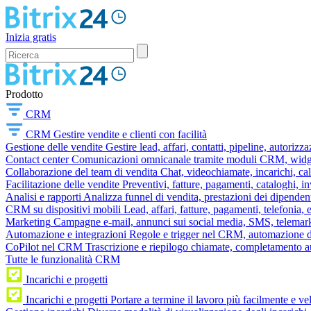
Inizia gratis
Prodotto
CRM
CRM
Gestire vendite e clienti con facilità
Gestione delle vendite
Gestire lead, affari, contatti, pipeline, autorizz
Contact center
Comunicazioni omnicanale tramite moduli CRM, widget 
Collaborazione del team di vendita
Chat, videochiamate, incarichi, ca
Facilitazione delle vendite
Preventivi, fatture, pagamenti, cataloghi, i
Analisi e rapporti
Analizza funnel di vendita, prestazioni dei dipendent
CRM su dispositivi mobili
Lead, affari, fatture, pagamenti, telefonia,
Marketing
Campagne e-mail, annunci sui social media, SMS, telemark
Automazione e integrazioni
Regole e trigger nel CRM, automazione dei
CoPilot nel CRM
Trascrizione e riepilogo chiamate, completamento au
Tutte le funzionalità CRM
Incarichi e progetti
Incarichi e progetti
Portare a termine il lavoro più facilmente e v