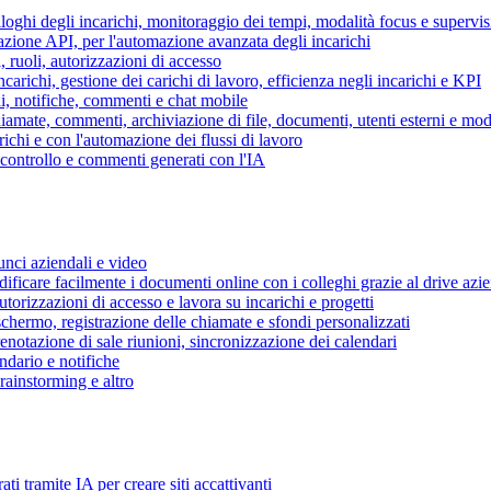
piloghi degli incarichi, monitoraggio dei tempi, modalità focus e supervi
grazione API, per l'automazione avanzata degli incarichi
, ruoli, autorizzazioni di accesso
ncarichi, gestione dei carichi di lavoro, efficienza negli incarichi e KPI
i, notifiche, commenti e chat mobile
mate, commenti, archiviazione di file, documenti, utenti esterni e mode
ichi e con l'automazione dei flussi di lavoro
i controllo e commenti generati con l'IA
unci aziendali e video
ificare facilmente i documenti online con i colleghi grazie al drive azi
utorizzazioni di accesso e lavora su incarichi e progetti
hermo, registrazione delle chiamate e sfondi personalizzati
renotazione di sale riunioni, sincronizzazione dei calendari
dario e notifiche
brainstorming e altro
ti tramite IA per creare siti accattivanti