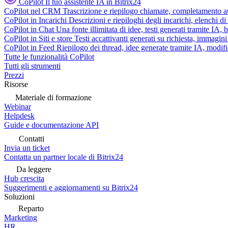
CoPilot
Il tuo assistente IA in Bitrix24
CoPilot nel CRM
Trascrizione e riepilogo chiamate, completamento au
CoPilot in Incarichi
Descrizioni e riepiloghi degli incarichi, elenchi d
CoPilot in Chat
Una fonte illimitata di idee, testi generati tramite IA, 
CoPilot in Siti e store
Testi accattivanti generati su richiesta, immagini 
CoPilot in Feed
Riepilogo dei thread, idee generate tramite IA, modifica
Tutte le funzionalità CoPilot
Tutti gli strumenti
Prezzi
Risorse
Materiale di formazione
Webinar
Helpdesk
Guide e documentazione API
Contatti
Invia un ticket
Contatta un partner locale di Bitrix24
Da leggere
Hub crescita
Suggerimenti e aggiornamenti su Bitrix24
Soluzioni
Reparto
Marketing
HR