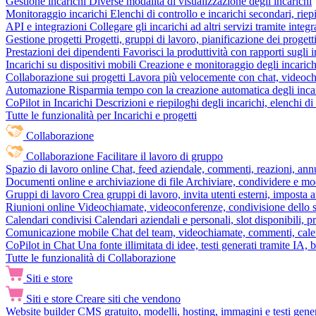
Gestione incarichi
Diverse modalità di visualizzazione degli incarichi
Monitoraggio incarichi
Elenchi di controllo e incarichi secondari, rie
API e integrazioni
Collegare gli incarichi ad altri servizi tramite inte
Gestione progetti
Progetti, gruppi di lavoro, pianificazione dei progetti
Prestazioni dei dipendenti
Favorisci la produttività con rapporti sugli i
Incarichi su dispositivi mobili
Creazione e monitoraggio degli incarich
Collaborazione sui progetti
Lavora più velocemente con chat, videochia
Automazione
Risparmia tempo con la creazione automatica degli incar
CoPilot in Incarichi
Descrizioni e riepiloghi degli incarichi, elenchi d
Tutte le funzionalità per Incarichi e progetti
Collaborazione
Collaborazione
Facilitare il lavoro di gruppo
Spazio di lavoro online
Chat, feed aziendale, commenti, reazioni, ann
Documenti online e archiviazione di file
Archiviare, condividere e mod
Gruppi di lavoro
Crea gruppi di lavoro, invita utenti esterni, imposta a
Riunioni online
Videochiamate, videoconferenze, condivisione dello sc
Calendari condivisi
Calendari aziendali e personali, slot disponibili, p
Comunicazione mobile
Chat del team, videochiamate, commenti, calen
CoPilot in Chat
Una fonte illimitata di idee, testi generati tramite IA, 
Tutte le funzionalità di Collaborazione
Siti e store
Siti e store
Creare siti che vendono
Website builder
CMS gratuito, modelli, hosting, immagini e testi genera