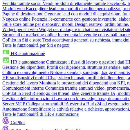
Vendita tramite social
Vendi prodotti direttamente tramite Facebook,
Moduli web
Raccogliere lead con moduli di ordine personalizzati, mo
Pagine di destinazione
Generare lead con moduli di acquisizione, fun
Negozio online
Potenzia l'e-commerce con gestione inventario, elabo
Siti e store online per dispositivi mobili
Design reattivo, ordini online, 
Widget per siti web
Widget per dialogare in chat con i visitatori del sit
Strumenti di marketing online
Incrementa le vendite con e-mail mark
CoPilot in Siti e store
Testi accattivanti generati su richiesta, immagini 
Tutte le funzionalità per Siti e negozi
HR e automazione
HR e automazione
Ottimizzare i flussi di lavoro e gestire i dati 
Gestione dei dipendenti
Profili dei dipendenti, struttura aziendale, au
Cultura e coinvolgimento
Notizie aziendali, sondaggi, badge di apprez
HR su dispositivi mobili
Chat, videochiamate, profili dei dipendenti, 
Gestione del lavoro
Monitora le prestazioni dei dipendenti con KPI, r
Comunicazioni interne
Comunica tramite annunci video, promemoria, 
CoPilot in Feed
Riepilogo dei thread, idee generate tramite IA, modifica
Gestione delle informazioni
Lavora con knowledge base, documenti onli
Server MCP
Collega strumenti di IA esterni a Bitrix24 ed esegui azion
Automazione
Semplificare le attività relative a richieste, approvazio
Tutte le funzionalità di HR e automazione
CoPilot