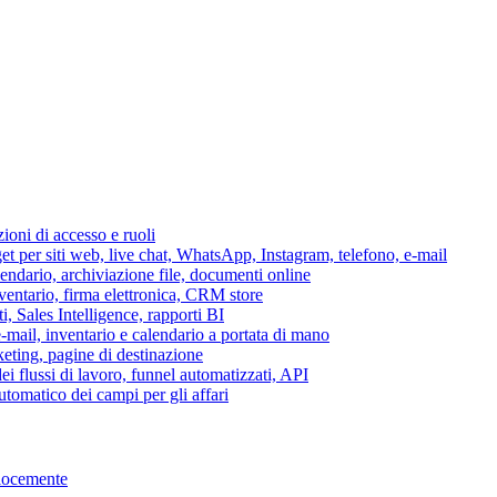
azioni di accesso e ruoli
per siti web, live chat, WhatsApp, Instagram, telefono, e-mail
lendario, archiviazione file, documenti online
nventario, firma elettronica, CRM store
i, Sales Intelligence, rapporti BI
 e-mail, inventario e calendario a portata di mano
eting, pagine di destinazione
 flussi di lavoro, funnel automatizzati, API
tomatico dei campi per gli affari
elocemente