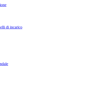
sione
lli di incarico
endale