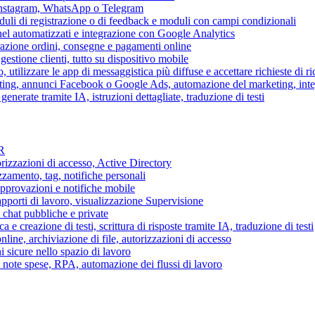
 Instagram, WhatsApp o Telegram
duli di registrazione o di feedback e moduli con campi condizionali
nel automatizzati e integrazione con Google Analytics
razione ordini, consegne e pagamenti online
gestione clienti, tutto su dispositivo mobile
o, utilizzare le app di messaggistica più diffuse e accettare richieste di r
eting, annunci Facebook o Google Ads, automazione del marketing, in
generate tramite IA, istruzioni dettagliate, traduzione di testi
HR
torizzazioni di accesso, Active Directory
zamento, tag, notifiche personali
approvazioni e notifiche mobile
apporti di lavoro, visualizzazione Supervisione
chat pubbliche e private
 e creazione di testi, scrittura di risposte tramite IA, traduzione di testi
ne, archiviazione di file, autorizzazioni di accesso
i sicure nello spazio di lavoro
ni, note spese, RPA, automazione dei flussi di lavoro