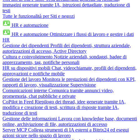
immagini generate tramite IA, istruzioni dettagliate, traduzione di
testi
Tutte le funzionalità per Siti e negozi
HR e automazione
HR e automazione
Ottimizzare i flussi di lavoro e gestire i dati
HR
Gestione dei dipendenti
Profili dei dipendenti, struttura aziendale,
autorizzazioni di accesso, Active Directory
Cultura e coinvolgimento
Notizie aziendali, sondaggi, badge di
apprezzamento, tag, notifiche personali
HR su dispositivi mobili
Chat, videochiamate, profili dei dipendenti,
approvazioni e notifiche mobile
Gestione del lavoro
Monitora le prestazioni dei dipendenti con KPI,
rapporti di lavoro, visualizzazione Supervisione
Comunicazioni interne
Comunica tramite annunci video,
promemoria, chat pubbliche e private
CoPilot in Feed
Riepilogo dei thread, idee generate tramite IA,
modifica e creazione di testi, scrittura di risposte tramite IA,
traduzione di testi
Gestione delle informazioni
Lavora con knowledge base, documenti
online, archiviazione di file, autorizzazioni di accesso
Server MCP
Collega strumenti di IA esterni a Bitrix24 ed esegui
azioni sicure nello spazio di lavoro