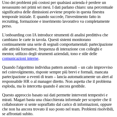
Uno dei problemi più costosi per qualsiasi azienda è perdere un
neoassunto nei primi sei mesi. I dati parlano chiaro: una percentuale
significativa delle dimissioni avviene proprio in questa finestra
temporale iniziale. E quando succede, l'investimento fatto in
recruiting, formazione e inserimento lavorativo va completamente
perso.
L'onboarding con IA introduce strumenti di analisi predittiva che
cambiano le carte in tavola. Questi sistemi monitorano
continuamente una serie di segnali comportamentali: partecipazione
alle attività formative, frequenza di interazione con colleghi e
mentor, utilizzo degli strumenti aziendali, tono e stile delle
comunicazioni interne
.
Quando l'algoritmo individua pattern anomali – un calo improvviso
nel coinvolgimento, risposte sempre più brevi e formali, mancata
partecipazione a eventi di team – lancia automaticamente un alert al
responsabile HR o al manager diretto. Non aspetta che il problema
esploda, ma lo intercetta quando è ancora gestibile.
Questo approccio basato sui dati permette interventi tempestivi e
mirati. Magari basta una chiacchierata informale per scoprire che il
collaboratore si sente sopraffatto dal carico di informazioni, oppure
che non ha ancora trovato il suo posto nel team. Problemi risolvibili,
se affrontati subito.