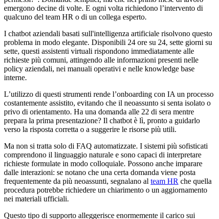
emergono decine di volte. E ogni volta richiedono l’intervento di
qualcuno del team HR o di un collega esperto.
I chatbot aziendali basati sull'intelligenza artificiale risolvono questo
problema in modo elegante. Disponibili 24 ore su 24, sette giorni su
sette, questi assistenti virtuali rispondono immediatamente alle
richieste più comuni, attingendo alle informazioni presenti nelle
policy aziendali, nei manuali operativi e nelle knowledge base
interne.
L’utilizzo di questi strumenti rende l’onboarding con IA un processo
costantemente assistito, evitando che il neoassunto si senta isolato o
privo di orientamento. Ha una domanda alle 22 di sera mentre
prepara la prima presentazione? Il chatbot è lì, pronto a guidarlo
verso la risposta corretta o a suggerire le risorse più utili.
Ma non si tratta solo di FAQ automatizzate. I sistemi più sofisticati
comprendono il linguaggio naturale e sono capaci di interpretare
richieste formulate in modo colloquiale. Possono anche imparare
dalle interazioni: se notano che una certa domanda viene posta
frequentemente da più neoassunti, segnalano al
team HR
che quella
procedura potrebbe richiedere un chiarimento o un aggiornamento
nei materiali ufficiali.
Questo tipo di supporto alleggerisce enormemente il carico sui