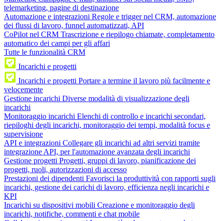
telemarketing, pagine di destinazione
Automazione e integrazioni
Regole e trigger nel CRM, automazione
dei flussi di lavoro, funnel automatizzati, API
CoPilot nel CRM
Trascrizione e riepilogo chiamate, completamento
automatico dei campi per gli affari
Tutte le funzionalità CRM
Incarichi e progetti
Incarichi e progetti
Portare a termine il lavoro più facilmente e
velocemente
Gestione incarichi
Diverse modalità di visualizzazione degli
incarichi
Monitoraggio incarichi
Elenchi di controllo e incarichi secondari,
riepiloghi degli incarichi, monitoraggio dei tempi, modalità focus e
supervisione
API e integrazioni
Collegare gli incarichi ad altri servizi tramite
integrazione API, per l'automazione avanzata degli incarichi
Gestione progetti
Progetti, gruppi di lavoro, pianificazione dei
progetti, ruoli, autorizzazioni di accesso
Prestazioni dei dipendenti
Favorisci la produttività con rapporti sugli
incarichi, gestione dei carichi di lavoro, efficienza negli incarichi e
KPI
Incarichi su dispositivi mobili
Creazione e monitoraggio degli
incarichi, notifiche, commenti e chat mobile