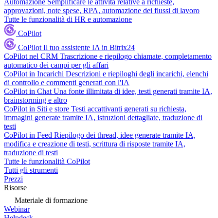
Automazione
Semplificare le attività relative a richieste,
approvazioni, note spese, RPA, automazione dei flussi di lavoro
Tutte le funzionalità di HR e automazione
CoPilot
CoPilot
Il tuo assistente IA in Bitrix24
CoPilot nel CRM
Trascrizione e riepilogo chiamate, completamento
automatico dei campi per gli affari
CoPilot in Incarichi
Descrizioni e riepiloghi degli incarichi, elenchi
di controllo e commenti generati con l'IA
CoPilot in Chat
Una fonte illimitata di idee, testi generati tramite IA,
brainstorming e altro
CoPilot in Siti e store
Testi accattivanti generati su richiesta,
immagini generate tramite IA, istruzioni dettagliate, traduzione di
testi
CoPilot in Feed
Riepilogo dei thread, idee generate tramite IA,
modifica e creazione di testi, scrittura di risposte tramite IA,
traduzione di testi
Tutte le funzionalità CoPilot
Tutti gli strumenti
Prezzi
Risorse
Materiale di formazione
Webinar
Helpdesk