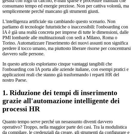
gestita con fogli di calcolo, e-mail sparse e procedure manuali che
consumano tempo ed energie preziose. Non per cattiva volontà, ma
semplicemente perché mancano gli strumenti giusti.
L'intelligenza artificiale sta cambiando questo scenario. Non
parliamo di tecnologie futuristiche o inaccessibili: l'onboarding con
IA è già una realtà concreta per imprese di tutte le dimensioni, dalle
PMI lombarde alle multinazionali con sedi a Milano, Roma o
Torino. Automatizzare l'inserimento dei nuovi assunti non significa
perdere il tocco umano, ma piuttosto liberare risorse per concentrarsi
davvero sulle persone.
In questo articolo esploriamo cinque vantaggi tangibili che
l'onboarding con IA porta alle aziende italiane, con esempi pratici e
applicazioni reali che stanno già trasformando i reparti HR del
nostro Paese.
1. Riduzione dei tempi di inserimento
grazie all'automazione intelligente dei
processi HR
Quanto tempo serve perché un neoassunto diventi davvero
operativo? Troppo, nella maggior parte dei casi. Tra la modulistica
da compilare, le credenziali da creare, gli strumenti da configurare e