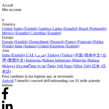
Accedi
Mio account
it
America
United States (English)
América Latina (Español)
Brasil (Português)
México (Español)
Colombia (Español)
Europa
Europe (English)
Deutschland (Deutsch)
France (Français)
Polska
(Polski)
Italia (Italiano)
United Kingdom (English)
Asia
India (English)
UAE (عربي)
Türkiye (Türkçe)
中国 (简体中文)
台
灣 (繁體中文)
Indonesia (Bahasa Indonesia)
Malaysia (Bahasa
Melayu)
ประเทศไทย (ภาษาไทย)
Việt Nam (Tiếng Việt)
日本 (日
本語)
Puoi cambiare la tua regione qui, se necessario
Articoli
5 benefici concreti dell'onboarding con IA nelle aziende
italiane