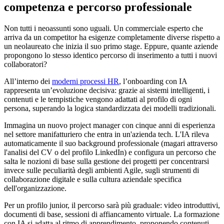
competenza e percorso professionale
Non tutti i neoassunti sono uguali. Un commerciale esperto che
arriva da un competitor ha esigenze completamente diverse rispetto a
un neolaureato che inizia il suo primo stage. Eppure, quante aziende
propongono lo stesso identico percorso di inserimento a tutti i nuovi
collaboratori?
All’interno dei
moderni processi HR
, l’onboarding con IA
rappresenta un’evoluzione decisiva: grazie ai sistemi intelligenti, i
contenuti e le tempistiche vengono adattati al profilo di ogni
persona, superando la logica standardizzata dei modelli tradizionali.
Immagina un nuovo project manager con cinque anni di esperienza
nel settore manifatturiero che entra in un'azienda tech. L'IA rileva
automaticamente il suo background professionale (magari attraverso
l'analisi del CV o del profilo LinkedIn) e configura un percorso che
salta le nozioni di base sulla gestione dei progetti per concentrarsi
invece sulle peculiarità degli ambienti Agile, sugli strumenti di
collaborazione digitale e sulla cultura aziendale specifica
dell'organizzazione.
Per un profilo junior, il percorso sarà più graduale: video introduttivi,
documenti di base, sessioni di affiancamento virtuale. La formazione
con IA si adatta al ritmo di apprendimento, proponendo contenuti