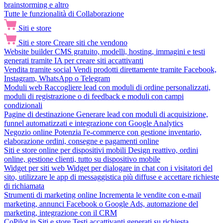
brainstorming e altro
Tutte le funzionalità di Collaborazione
Siti e store
Siti e store
Creare siti che vendono
Website builder
CMS gratuito, modelli, hosting, immagini e testi
generati tramite IA per creare siti accattivanti
Vendita tramite social
Vendi prodotti direttamente tramite Facebook,
Instagram, WhatsApp o Telegram
Moduli web
Raccogliere lead con moduli di ordine personalizzati,
moduli di registrazione o di feedback e moduli con campi
condizionali
Pagine di destinazione
Generare lead con moduli di acquisizione,
funnel automatizzati e integrazione con Google Analytics
Negozio online
Potenzia l'e-commerce con gestione inventario,
elaborazione ordini, consegne e pagamenti online
Siti e store online per dispositivi mobili
Design reattivo, ordini
online, gestione clienti, tutto su dispositivo mobile
Widget per siti web
Widget per dialogare in chat con i visitatori del
sito, utilizzare le app di messaggistica più diffuse e accettare richieste
di richiamata
Strumenti di marketing online
Incrementa le vendite con e-mail
marketing, annunci Facebook o Google Ads, automazione del
marketing, integrazione con il CRM
CoPilot in Siti e store
Testi accattivanti generati su richiesta,