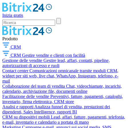
Inizia gratis
Prodotto
CRM
CRM
Gestire vendite e clienti con facilità
Gestione delle vendite
Gestire lead, affari, contatti, pipeline,
autorizzazioni di accesso e ruoli
Contact center
Comunicazioni omnicanale tramite moduli CRM,
widget per siti web, live chat, WhatsApp, Instagram, telefono, e-
mail
Collaborazione del team di vendita
Chat, videochiamate, incarichi,
calendario, archiviazione file, documenti online
Facilitazione delle vendite
Preventivi, fatture, pagamenti, cataloghi,
inventario, firma elettronica, CRM store
Analisi e rapporti
Analizza funnel di vendita, prestazioni dei
dipendenti, Sales Intelligence, rapporti BI
CRM su dispositivi mobili
Lead, affari, fatture, pagamenti, telefonia,
e-mail, inventario e calendario a portata di mano
Marketing
Campagne e-mail, annunci sui social media, SMS,