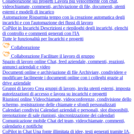
Collaborazione sui progetti
Lavora più velocemente con chat,
videochiamate, commenti, archiviazione di file, documenti, utenti
esterni e modelli di incarico
Automazione
Risparmia tempo con la creazione automatica degli
incarichi e con l'automazione dei flussi di lavoro
CoPilot in Incarichi
Descrizioni e riepiloghi degli incarichi, elenchi
di controllo e commenti generati con l'IA
Tutte le funzionalità per Incarichi e progetti
Collaborazione
Collaborazione
Facilitare il lavoro di gruppo
Spazio di lavoro online
Chat, feed aziendale, commenti, reazioni,
annunci aziendali e video
Documenti online e archiviazione di file
Archiviare, condividere e
modificare facilmente i documenti online con i colleghi grazie al
drive aziendale
Gruppi di lavoro
Crea gruppi di lavoro, invita utenti esterni, imposta
autorizzazioni di accesso e lavora su incarichi e progetti
Riunioni online
Videochiamate, videoconferenze, condivisione dello
schermo, registrazione delle chiamate e sfondi personalizzati
Calendari condivisi
Calendari aziendali e personali, slot disponibili,
prenotazione di sale riunioni, sincronizzazione dei calendari
Comunicazione mobile
Chat del team, videochiamate, commenti,
calendario e notifiche
CoPilot in Chat
Una fonte illimitata di idee, testi generati tramite IA,