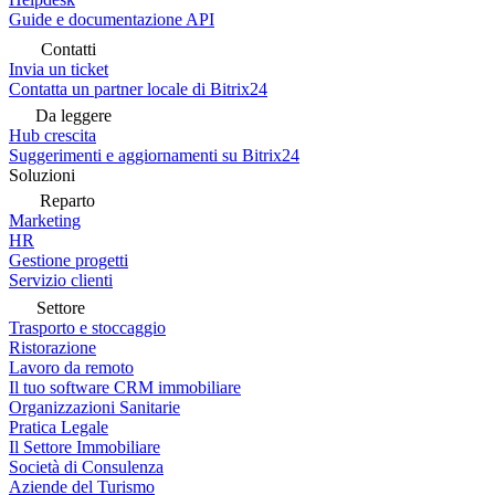
Guide e documentazione API
Contatti
Invia un ticket
Contatta un partner locale di Bitrix24
Da leggere
Hub crescita
Suggerimenti e aggiornamenti su Bitrix24
Soluzioni
Reparto
Marketing
HR
Gestione progetti
Servizio clienti
Settore
Trasporto e stoccaggio
Ristorazione
Lavoro da remoto
Il tuo software CRM immobiliare
Organizzazioni Sanitarie
Pratica Legale
Il Settore Immobiliare
Società di Consulenza
Aziende del Turismo