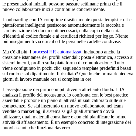
le presentazioni iniziali, possono passare settimane prima che il
nuovo collaboratore inizi a contribuire concretamente.
L'onboarding con IA comprime drasticamente questa tempistica. Le
piattaforme intelligenti gestiscono automaticamente la raccolta e
l'archiviazione dei documenti necessari, dalla copia della carta
d'identità al codice fiscale e ai certificati richiesti per legge. Niente
più inseguimenti via e-mail o file persi nelle cartelle condivise.
Ma c'è di più. I
processi HR automatizzati
includono anche la
creazione istantanea dei profili aziendali: posta elettronica, accesso ai
sistemi interni, profilo sulla piattaforma di comunicazione. Tutto
viene configurato in pochi clic, seguendo template predefiniti basati
sul ruolo e sul dipartimento. Il risultato? Quello che prima richiedeva
giorni di lavoro manuale ora si completa in ore.
L’assegnazione dei primi compiti diventa altrettanto fluida. L’IA
analizza il profilo del neoassunto, lo confronta con le best practice
aziendali e propone un piano di attività iniziali calibrato sulle sue
competenze. Se stai inserendo un nuovo collaboratore nel team
vendite o marketing, il sistema sa già quali strumenti dovrà
utilizzare, quali materiali consultare e con chi pianificare le prime
attività di affiancamento. È un esempio concreto di integrazione dei
nuovi assunti che funziona davvero.