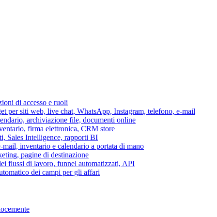
azioni di accesso e ruoli
per siti web, live chat, WhatsApp, Instagram, telefono, e-mail
lendario, archiviazione file, documenti online
nventario, firma elettronica, CRM store
i, Sales Intelligence, rapporti BI
 e-mail, inventario e calendario a portata di mano
eting, pagine di destinazione
 flussi di lavoro, funnel automatizzati, API
tomatico dei campi per gli affari
elocemente