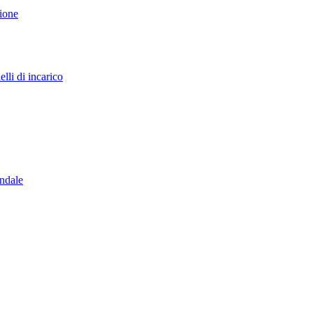
sione
lli di incarico
endale