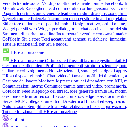
Vendita tramite social
Vendi prodotti direttamente tramite Facebook,
Moduli web
Raccogliere lead con moduli di ordine personalizzati, mo
Pagine di destinazione
Generare lead con moduli di acquisizione, fun
Negozio online
Potenzia l'e-commerce con gestione inventario, elabo
Siti e store online per dispositivi mobili
Design reattivo, ordini online, 
Widget per siti web
Widget per dialogare in chat con i visitatori del sit
Strumenti di marketing online
Incrementa le vendite con e-mail mark
CoPilot in Siti e store
Testi accattivanti generati su richiesta, immagini 
Tutte le funzionalità per Siti e negozi
HR e automazione
HR e automazione
Ottimizzare i flussi di lavoro e gestire i dati 
Gestione dei dipendenti
Profili dei dipendenti, struttura aziendale, au
Cultura e coinvolgimento
Notizie aziendali, sondaggi, badge di apprez
HR su dispositivi mobili
Chat, videochiamate, profili dei dipendenti, 
Gestione del lavoro
Monitora le prestazioni dei dipendenti con KPI, r
Comunicazioni interne
Comunica tramite annunci video, promemoria, 
CoPilot in Feed
Riepilogo dei thread, idee generate tramite IA, modifica
Gestione delle informazioni
Lavora con knowledge base, documenti onli
Server MCP
Collega strumenti di IA esterni a Bitrix24 ed esegui azion
Automazione
Semplificare le attività relative a richieste, approvazio
Tutte le funzionalità di HR e automazione
CoPilot