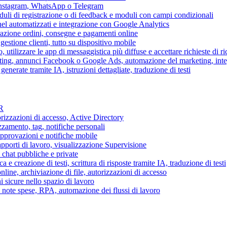
 Instagram, WhatsApp o Telegram
duli di registrazione o di feedback e moduli con campi condizionali
nel automatizzati e integrazione con Google Analytics
razione ordini, consegne e pagamenti online
gestione clienti, tutto su dispositivo mobile
o, utilizzare le app di messaggistica più diffuse e accettare richieste di r
eting, annunci Facebook o Google Ads, automazione del marketing, in
generate tramite IA, istruzioni dettagliate, traduzione di testi
HR
torizzazioni di accesso, Active Directory
zamento, tag, notifiche personali
approvazioni e notifiche mobile
apporti di lavoro, visualizzazione Supervisione
chat pubbliche e private
 e creazione di testi, scrittura di risposte tramite IA, traduzione di testi
ne, archiviazione di file, autorizzazioni di accesso
i sicure nello spazio di lavoro
ni, note spese, RPA, automazione dei flussi di lavoro