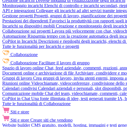
Gestione incarichi
Diverse modalità di visualizzazione degli incarichi
Monitoraggio incarichi
Elenchi di controllo e incarichi secondari, rie
API e integrazioni
Collegare gli incarichi ad altri servizi tramite inte
Gestione progetti
Progetti, gruppi di lavoro, pianificazione dei progetti
Prestazioni dei dipendenti
Favorisci la produttività con rapporti sugli i
Incarichi su dispositivi mobili
Creazione e monitoraggio degli incarich
Collaborazione sui progetti
Lavora più velocemente con chat, videochia
Automazione
Risparmia tempo con la creazione automatica degli incar
CoPilot in Incarichi
Descrizioni e riepiloghi degli incarichi, elenchi d
Tutte le funzionalità per Incarichi e progetti
Collaborazione
Collaborazione
Facilitare il lavoro di gruppo
Spazio di lavoro online
Chat, feed aziendale, commenti, reazioni, ann
Documenti online e archiviazione di file
Archiviare, condividere e mod
Gruppi di lavoro
Crea gruppi di lavoro, invita utenti esterni, imposta a
Riunioni online
Videochiamate, videoconferenze, condivisione dello sc
Calendari condivisi
Calendari aziendali e personali, slot disponibili, p
Comunicazione mobile
Chat del team, videochiamate, commenti, calen
CoPilot in Chat
Una fonte illimitata di idee, testi generati tramite IA, 
Tutte le funzionalità di Collaborazione
Siti e store
Siti e store
Creare siti che vendono
Website builder
CMS gratuito, modelli, hosting, immagini e testi genera