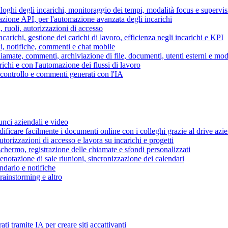
piloghi degli incarichi, monitoraggio dei tempi, modalità focus e supervi
grazione API, per l'automazione avanzata degli incarichi
, ruoli, autorizzazioni di accesso
ncarichi, gestione dei carichi di lavoro, efficienza negli incarichi e KPI
i, notifiche, commenti e chat mobile
mate, commenti, archiviazione di file, documenti, utenti esterni e mode
ichi e con l'automazione dei flussi di lavoro
i controllo e commenti generati con l'IA
unci aziendali e video
ificare facilmente i documenti online con i colleghi grazie al drive azi
utorizzazioni di accesso e lavora su incarichi e progetti
hermo, registrazione delle chiamate e sfondi personalizzati
renotazione di sale riunioni, sincronizzazione dei calendari
dario e notifiche
brainstorming e altro
ti tramite IA per creare siti accattivanti