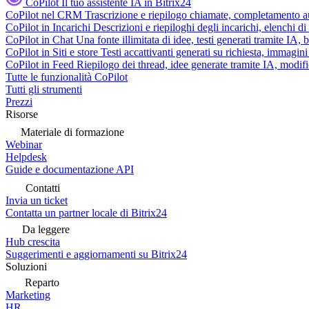
CoPilot
Il tuo assistente IA in Bitrix24
CoPilot nel CRM
Trascrizione e riepilogo chiamate, completamento au
CoPilot in Incarichi
Descrizioni e riepiloghi degli incarichi, elenchi d
CoPilot in Chat
Una fonte illimitata di idee, testi generati tramite IA, 
CoPilot in Siti e store
Testi accattivanti generati su richiesta, immagini 
CoPilot in Feed
Riepilogo dei thread, idee generate tramite IA, modifica
Tutte le funzionalità CoPilot
Tutti gli strumenti
Prezzi
Risorse
Materiale di formazione
Webinar
Helpdesk
Guide e documentazione API
Contatti
Invia un ticket
Contatta un partner locale di Bitrix24
Da leggere
Hub crescita
Suggerimenti e aggiornamenti su Bitrix24
Soluzioni
Reparto
Marketing
HR