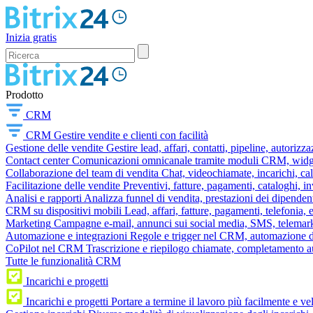
Inizia gratis
Prodotto
CRM
CRM
Gestire vendite e clienti con facilità
Gestione delle vendite
Gestire lead, affari, contatti, pipeline, autorizz
Contact center
Comunicazioni omnicanale tramite moduli CRM, widget 
Collaborazione del team di vendita
Chat, videochiamate, incarichi, ca
Facilitazione delle vendite
Preventivi, fatture, pagamenti, cataloghi, i
Analisi e rapporti
Analizza funnel di vendita, prestazioni dei dipendent
CRM su dispositivi mobili
Lead, affari, fatture, pagamenti, telefonia,
Marketing
Campagne e-mail, annunci sui social media, SMS, telemark
Automazione e integrazioni
Regole e trigger nel CRM, automazione dei
CoPilot nel CRM
Trascrizione e riepilogo chiamate, completamento au
Tutte le funzionalità CRM
Incarichi e progetti
Incarichi e progetti
Portare a termine il lavoro più facilmente e v