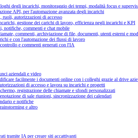
piloghi degli incarichi, monitoraggio dei tempi, modalità focus e supervi
grazione API, per l'automazione avanzata degli incarichi
, ruoli, autorizzazioni di accesso
ncarichi, gestione dei carichi di lavoro, efficienza negli incarichi e KPI
i, notifiche, commenti e chat mobile
mate, commenti, archiviazione di file, documenti, utenti esterni e mode
ichi e con l'automazione dei flussi di lavoro
i controllo e commenti generati con l'IA
unci aziendali e video
ificare facilmente i documenti online con i colleghi grazie al drive azi
utorizzazioni di accesso e lavora su incarichi e progetti
hermo, registrazione delle chiamate e sfondi personalizzati
renotazione di sale riunioni, sincronizzazione dei calendari
dario e notifiche
brainstorming e altro
ti tramite IA per creare siti accattivanti