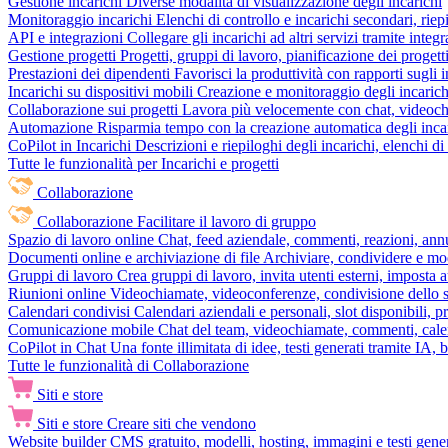
Gestione incarichi
Diverse modalità di visualizzazione degli incarichi
Monitoraggio incarichi
Elenchi di controllo e incarichi secondari, rie
API e integrazioni
Collegare gli incarichi ad altri servizi tramite inte
Gestione progetti
Progetti, gruppi di lavoro, pianificazione dei progetti
Prestazioni dei dipendenti
Favorisci la produttività con rapporti sugli i
Incarichi su dispositivi mobili
Creazione e monitoraggio degli incarich
Collaborazione sui progetti
Lavora più velocemente con chat, videochia
Automazione
Risparmia tempo con la creazione automatica degli incar
CoPilot in Incarichi
Descrizioni e riepiloghi degli incarichi, elenchi d
Tutte le funzionalità per Incarichi e progetti
Collaborazione
Collaborazione
Facilitare il lavoro di gruppo
Spazio di lavoro online
Chat, feed aziendale, commenti, reazioni, ann
Documenti online e archiviazione di file
Archiviare, condividere e mod
Gruppi di lavoro
Crea gruppi di lavoro, invita utenti esterni, imposta a
Riunioni online
Videochiamate, videoconferenze, condivisione dello sc
Calendari condivisi
Calendari aziendali e personali, slot disponibili, p
Comunicazione mobile
Chat del team, videochiamate, commenti, calen
CoPilot in Chat
Una fonte illimitata di idee, testi generati tramite IA, 
Tutte le funzionalità di Collaborazione
Siti e store
Siti e store
Creare siti che vendono
Website builder
CMS gratuito, modelli, hosting, immagini e testi genera