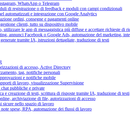
 Instagram, WhatsApp o Telegram
duli di registrazione o di feedback e moduli con campi condizionali
nel automatizzati e integrazione con Google Analytics
razione ordini, consegne e pagamenti online
gestione clienti, tutto su dispositivo mobile
o, utilizzare le app di messaggistica più diffuse e accettare richieste di r
eting, annunci Facebook o Google Ads, automazione del marketing, in
generate tramite IA, istruzioni dettagliate, traduzione di testi
HR
torizzazioni di accesso, Active Directory
zamento, tag, notifiche personali
approvazioni e notifiche mobile
apporti di lavoro, visualizzazione Supervisione
chat pubbliche e private
 e creazione di testi, scrittura di risposte tramite IA, traduzione di testi
ne, archiviazione di file, autorizzazioni di accesso
i sicure nello spazio di lavoro
ni, note spese, RPA, automazione dei flussi di lavoro