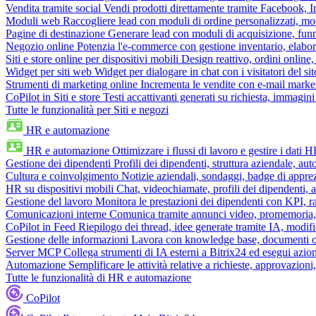
Vendita tramite social
Vendi prodotti direttamente tramite Facebook,
Moduli web
Raccogliere lead con moduli di ordine personalizzati, mo
Pagine di destinazione
Generare lead con moduli di acquisizione, fun
Negozio online
Potenzia l'e-commerce con gestione inventario, elabo
Siti e store online per dispositivi mobili
Design reattivo, ordini online, 
Widget per siti web
Widget per dialogare in chat con i visitatori del sit
Strumenti di marketing online
Incrementa le vendite con e-mail mark
CoPilot in Siti e store
Testi accattivanti generati su richiesta, immagini 
Tutte le funzionalità per Siti e negozi
HR e automazione
HR e automazione
Ottimizzare i flussi di lavoro e gestire i dati 
Gestione dei dipendenti
Profili dei dipendenti, struttura aziendale, au
Cultura e coinvolgimento
Notizie aziendali, sondaggi, badge di apprez
HR su dispositivi mobili
Chat, videochiamate, profili dei dipendenti, 
Gestione del lavoro
Monitora le prestazioni dei dipendenti con KPI, r
Comunicazioni interne
Comunica tramite annunci video, promemoria, 
CoPilot in Feed
Riepilogo dei thread, idee generate tramite IA, modifica
Gestione delle informazioni
Lavora con knowledge base, documenti onli
Server MCP
Collega strumenti di IA esterni a Bitrix24 ed esegui azion
Automazione
Semplificare le attività relative a richieste, approvazio
Tutte le funzionalità di HR e automazione
CoPilot