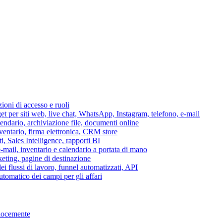
azioni di accesso e ruoli
per siti web, live chat, WhatsApp, Instagram, telefono, e-mail
lendario, archiviazione file, documenti online
nventario, firma elettronica, CRM store
i, Sales Intelligence, rapporti BI
 e-mail, inventario e calendario a portata di mano
eting, pagine di destinazione
 flussi di lavoro, funnel automatizzati, API
tomatico dei campi per gli affari
elocemente