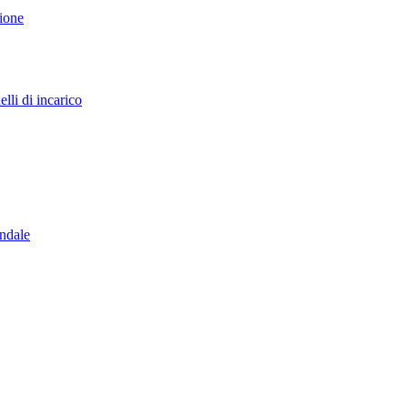
sione
lli di incarico
endale