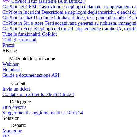
CoPilot
Il tuo assistente IA in Bitrix24
CoPilot nel CRM
Trascrizione e riepilogo chiamate, completamento au
CoPilot in Incarichi
Descrizioni e riepiloghi degli incarichi, elenchi d
CoPilot in Chat
Una fonte illimitata di idee, testi generati tramite IA, 
CoPilot in Siti e store
Testi accattivanti generati su richiesta, immagini 
CoPilot in Feed
Riepilogo dei thread, idee generate tramite IA, modifica
Tutte le funzionalità CoPilot
Tutti gli strumenti
Prezzi
Risorse
Materiale di formazione
Webinar
Helpdesk
Guide e documentazione API
Contatti
Invia un ticket
Contatta un partner locale di Bitrix24
Da leggere
Hub crescita
Suggerimenti e aggiornamenti su Bitrix24
Soluzioni
Reparto
Marketing
HR