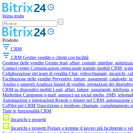
Inizia gratis
Prodotto
CRM
CRM
Gestire vendite e clienti con facilità
Gestione delle vendite
Gestire lead, affari, contatti, pipeline, autorizz
Contact center
Comunicazioni omnicanale tramite moduli CRM, widget 
Collaborazione del team di vendita
Chat, videochiamate, incarichi, ca
Facilitazione delle vendite
Preventivi, fatture, pagamenti, cataloghi, i
Analisi e rapporti
Analizza funnel di vendita, prestazioni dei dipendent
CRM su dispositivi mobili
Lead, affari, fatture, pagamenti, telefonia,
Marketing
Campagne e-mail, annunci sui social media, SMS, telemark
Automazione e integrazioni
Regole e trigger nel CRM, automazione dei
CoPilot nel CRM
Trascrizione e riepilogo chiamate, completamento au
Tutte le funzionalità CRM
Incarichi e progetti
Incarichi e progetti
Portare a termine il lavoro più facilmente e v