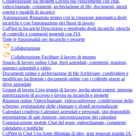
Collaborazione sui progetti
Lavora più velocemente con chat,
videochiamate, commenti, archiviazione di file, documenti, utenti
esterni e modelli di incarico
Automazione
Risparmia tempo con la creazione automatica degli
incarichi e con l'automazione dei flussi di lavoro
CoPilot in Incarichi
Descrizioni e riepiloghi degli incarichi, elenchi
di controllo e commenti generati con l'IA
Tutte le funzionalità per Incarichi e progetti
Collaborazione
Collaborazione
Facilitare il lavoro di gruppo
Spazio di lavoro online
Chat, feed aziendale, commenti, reazioni,
annunci aziendali e video
Documenti online e archiviazione di file
Archiviare, condividere e
modificare facilmente i documenti online con i colleghi grazie al
drive aziendale
Gruppi di lavoro
Crea gruppi di lavoro, invita utenti esterni, imposta
autorizzazioni di accesso e lavora su incarichi e progetti
Riunioni online
Videochiamate, videoconferenze, condivisione dello
schermo, registrazione delle chiamate e sfondi personalizzati
Calendari condivisi
Calendari aziendali e personali, slot disponibili,
prenotazione di sale riunioni, sincronizzazione dei calendari
Comunicazione mobile
Chat del team, videochiamate, commenti,
calendario e notifiche
CoPilot in Chat
Una fonte illimitata di idee, testi generati tramite IA,