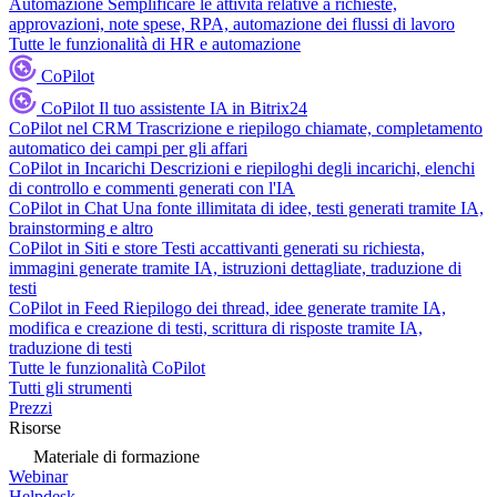
Automazione
Semplificare le attività relative a richieste,
approvazioni, note spese, RPA, automazione dei flussi di lavoro
Tutte le funzionalità di HR e automazione
CoPilot
CoPilot
Il tuo assistente IA in Bitrix24
CoPilot nel CRM
Trascrizione e riepilogo chiamate, completamento
automatico dei campi per gli affari
CoPilot in Incarichi
Descrizioni e riepiloghi degli incarichi, elenchi
di controllo e commenti generati con l'IA
CoPilot in Chat
Una fonte illimitata di idee, testi generati tramite IA,
brainstorming e altro
CoPilot in Siti e store
Testi accattivanti generati su richiesta,
immagini generate tramite IA, istruzioni dettagliate, traduzione di
testi
CoPilot in Feed
Riepilogo dei thread, idee generate tramite IA,
modifica e creazione di testi, scrittura di risposte tramite IA,
traduzione di testi
Tutte le funzionalità CoPilot
Tutti gli strumenti
Prezzi
Risorse
Materiale di formazione
Webinar
Helpdesk