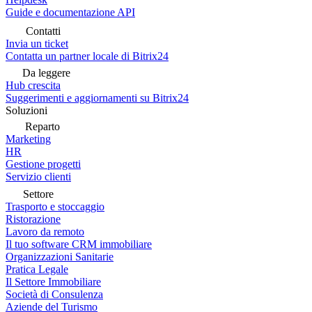
Guide e documentazione API
Contatti
Invia un ticket
Contatta un partner locale di Bitrix24
Da leggere
Hub crescita
Suggerimenti e aggiornamenti su Bitrix24
Soluzioni
Reparto
Marketing
HR
Gestione progetti
Servizio clienti
Settore
Trasporto e stoccaggio
Ristorazione
Lavoro da remoto
Il tuo software CRM immobiliare
Organizzazioni Sanitarie
Pratica Legale
Il Settore Immobiliare
Società di Consulenza
Aziende del Turismo