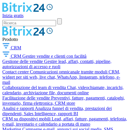
Inizia gratis
Prodotto
CRM
CRM
Gestire vendite e clienti con facilità
Gestione delle vendite
Gestire lead, affari, contatti, pipeline,
autorizzazioni di accesso e ruoli
Contact center
Comunicazioni omnicanale tramite moduli CRM,
widget per siti web, live chat, WhatsApp, Instagram, telefono, e-
mail
Collaborazione del team di vendita
Chat, videochiamate, incarichi,
calendario, archiviazione file, documenti online
Facilitazione delle vendite
Preventivi, fatture, pagamenti, cataloghi,
inventario, firma elettronica, CRM store
Analisi e rapporti
Analizza funnel di vendita, prestazioni dei
dipendenti, Sales Intelligence, rapporti BI
CRM su dispositivi mobili
Lead, affari, fatture, pagamenti, telefonia,
e-mail, inventario e calendario a portata di mano
Marketing
Campagne e-mail, annunci sui social media, SMS,