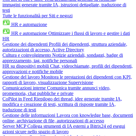
immagini generate tramite IA, istruzioni dettagliate, traduzione di
testi
Tutte le funzionalità per Siti e negozi
HR e automazione
HR e automazione
Ottimizzare i flussi di lavoro e gestire i dati
HR
Gestione dei dipendenti
Profili dei dipendenti, struttura aziendale,
autorizzazioni di accesso, Active Directory
Cultura e coinvolgimento
Notizie aziendali, sondaggi, badge di
apprezzamento, tag, notifiche personali
HR su dispositivi mobili
Chat, videochiamate, profili dei dipendenti,
approvazioni e notifiche mobile
Gestione del lavoro
Monitora le prestazioni dei dipendenti con KPI,
rapporti di lavoro, visualizzazione Supervisione
Comunicazioni interne
Comunica tramite annunci video,
promemoria, chat pubbliche e private
CoPilot in Feed
Riepilogo dei thread, idee generate tramite IA,
modifica e creazione di testi, scrittura di risposte tramite IA,
traduzione di testi
Gestione delle informazioni
Lavora con knowledge base, documenti
online, archiviazione di file, autorizzazioni di accesso
Server MCP
Collega strumenti di IA esterni a Bitrix24 ed esegui
azioni sicure nello spazio di lavoro