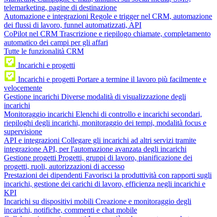
telemarketing, pagine di destinazione
Automazione e integrazioni
Regole e trigger nel CRM, automazione
dei flussi di lavoro, funnel automatizzati, API
CoPilot nel CRM
Trascrizione e riepilogo chiamate, completamento
automatico dei campi per gli affari
Tutte le funzionalità CRM
Incarichi e progetti
Incarichi e progetti
Portare a termine il lavoro più facilmente e
velocemente
Gestione incarichi
Diverse modalità di visualizzazione degli
incarichi
Monitoraggio incarichi
Elenchi di controllo e incarichi secondari,
riepiloghi degli incarichi, monitoraggio dei tempi, modalità focus e
supervisione
API e integrazioni
Collegare gli incarichi ad altri servizi tramite
integrazione API, per l'automazione avanzata degli incarichi
Gestione progetti
Progetti, gruppi di lavoro, pianificazione dei
progetti, ruoli, autorizzazioni di accesso
Prestazioni dei dipendenti
Favorisci la produttività con rapporti sugli
incarichi, gestione dei carichi di lavoro, efficienza negli incarichi e
KPI
Incarichi su dispositivi mobili
Creazione e monitoraggio degli
incarichi, notifiche, commenti e chat mobile