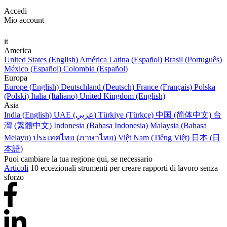
Accedi
Mio account
it
America
United States (English)
América Latina (Español)
Brasil (Português)
México (Español)
Colombia (Español)
Europa
Europe (English)
Deutschland (Deutsch)
France (Français)
Polska
(Polski)
Italia (Italiano)
United Kingdom (English)
Asia
India (English)
UAE (عربي)
Türkiye (Türkçe)
中国 (简体中文)
台
灣 (繁體中文)
Indonesia (Bahasa Indonesia)
Malaysia (Bahasa
Melayu)
ประเทศไทย (ภาษาไทย)
Việt Nam (Tiếng Việt)
日本 (日
本語)
Puoi cambiare la tua regione qui, se necessario
Articoli
10 eccezionali strumenti per creare rapporti di lavoro senza
sforzo