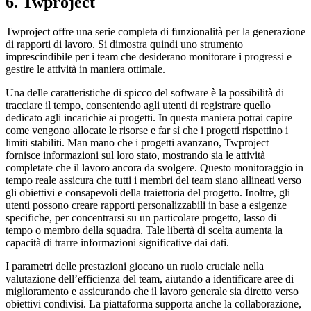
6. Twproject
Twproject offre una serie completa di funzionalità per la generazione
di rapporti di lavoro. Si dimostra quindi uno strumento
imprescindibile per i team che desiderano monitorare i progressi e
gestire le attività in maniera ottimale.
Una delle caratteristiche di spicco del software è la possibilità di
tracciare il tempo, consentendo agli utenti di registrare quello
dedicato agli incarichie ai progetti. In questa maniera potrai capire
come vengono allocate le risorse e far sì che i progetti rispettino i
limiti stabiliti. Man mano che i progetti avanzano, Twproject
fornisce informazioni sul loro stato, mostrando sia le attività
completate che il lavoro ancora da svolgere. Questo monitoraggio in
tempo reale assicura che tutti i membri del team siano allineati verso
gli obiettivi e consapevoli della traiettoria del progetto. Inoltre, gli
utenti possono creare rapporti personalizzabili in base a esigenze
specifiche, per concentrarsi su un particolare progetto, lasso di
tempo o membro della squadra. Tale libertà di scelta aumenta la
capacità di trarre informazioni significative dai dati.
I parametri delle prestazioni giocano un ruolo cruciale nella
valutazione dell’efficienza del team, aiutando a identificare aree di
miglioramento e assicurando che il lavoro generale sia diretto verso
obiettivi condivisi. La piattaforma supporta anche la collaborazione,