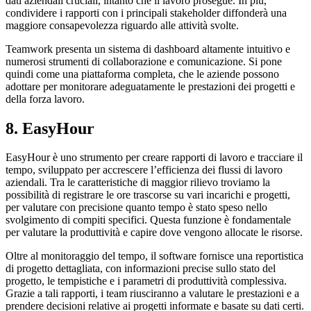
dati aziendali cruciali, intanto che il lavoro prosegue. In più,
condividere i rapporti con i principali stakeholder diffonderà una
maggiore consapevolezza riguardo alle attività svolte.
Teamwork presenta un sistema di dashboard altamente intuitivo e
numerosi strumenti di collaborazione e comunicazione. Si pone
quindi come una piattaforma completa, che le aziende possono
adottare per monitorare adeguatamente le prestazioni dei progetti e
della forza lavoro.
8. EasyHour
EasyHour è uno strumento per creare rapporti di lavoro e tracciare il
tempo, sviluppato per accrescere l’efficienza dei flussi di lavoro
aziendali. Tra le caratteristiche di maggior rilievo troviamo la
possibilità di registrare le ore trascorse su vari incarichi e progetti,
per valutare con precisione quanto tempo è stato speso nello
svolgimento di compiti specifici. Questa funzione è fondamentale
per valutare la produttività e capire dove vengono allocate le risorse.
Oltre al monitoraggio del tempo, il software fornisce una reportistica
di progetto dettagliata, con informazioni precise sullo stato del
progetto, le tempistiche e i parametri di produttività complessiva.
Grazie a tali rapporti, i team riusciranno a valutare le prestazioni e a
prendere decisioni relative ai progetti informate e basate su dati certi.