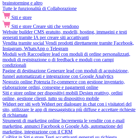
brainstorming e altro
Tutte le funzionalità di Collaborazione
Siti e store
Siti e store
Creare siti che vendono
Website builder
CMS gratuito, modelli, hosting, immagini e testi
generati tramite IA per creare siti accattivanti
Vendita tramite social
Vendi prodotti direttamente tramite Facebook,
Instagram, WhatsApp o Telegram
Moduli web
Raccogliere lead con moduli di ordine personalizzati,
moduli di registrazione o di feedback e moduli con campi
condizionali
Pagine di destinazione
Generare lead con moduli di acquisizione,
funnel automatizzati e integrazione con Google Analytics
Negozio online
Potenzia l'e-commerce con gestione inventario,
elaborazione ordini, consegne e pagamenti online
Siti e store online per dispositivi mobili
Design reattivo, ordini
online, gestione clienti, tutto su dispositivo mobile
Widget per siti web
Widget per dialogare in chat con i visitatori del
sito, utilizzare le app di messaggistica più diffuse e accettare richieste
di richiamata
Strumenti di marketing online
Incrementa le vendite con e-mail
marketing, annunci Facebook o Google Ads, automazione del
marketing, integrazione con il CRM
CoPilot in Siti e store
Testi accattivanti generati su richiesta,