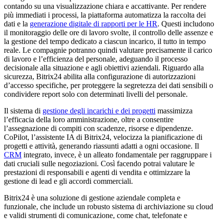
contando su una visualizzazione chiara e accattivante. Per rendere
più immediati i processi, la piattaforma automatizza la raccolta dei
dati e la
generazione digitale di rapporti per le HR
. Questi includono
il monitoraggio delle ore di lavoro svolte, il controllo delle assenze e
la gestione del tempo dedicato a ciascun incarico, il tutto in tempo
reale. Le compagnie potranno quindi valutare precisamente il carico
di lavoro e l’efficienza del personale, adeguando il processo
decisionale alla situazione e agli obiettivi aziendali. Riguardo alla
sicurezza, Bitrix24 abilita alla configurazione di autorizzazioni
d’accesso specifiche, per proteggere la segretezza dei dati sensibili o
condividere report solo con determinati livelli del personale.
Il sistema di
gestione degli incarichi e dei progetti
massimizza
l’efficacia della loro amministrazione, oltre a consentire
l’assegnazione di compiti con scadenze, risorse e dipendenze.
CoPilot, l’assistente IA di Bitrix24, velocizza la pianificazione di
progetti e attività, generando riassunti adatti a ogni occasione. Il
CRM
integrato, invece, è un alleato fondamentale per raggruppare i
dati cruciali sulle negoziazioni. Così facendo potrai valutare le
prestazioni di responsabili e agenti di vendita e ottimizzare la
gestione di lead e gli accordi commerciali.
Bitrix24 è una soluzione di gestione aziendale completa e
funzionale, che include un robusto sistema di archiviazione su cloud
e validi strumenti di comunicazione, come chat, telefonate e