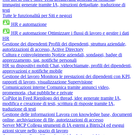
immagini generate tramite IA, istruzioni dettagliate, traduzione di
testi
Tutte le funzionalità per Siti e negozi
HR e automazione
HR e automazione
Ottimizzare i flussi di lavoro e gestire i dati
HR
Gestione dei dipendenti
Profili dei dipendenti, struttura aziendale,
autorizzazioni di accesso, Active Directory
Cultura e coinvolgimento
Notizie aziendali, sondaggi, badge di
apprezzamento, tag, notifiche personali
HR su dispositivi mobili
Chat, videochiamate, profili dei dipendenti,
approvazioni e notifiche mobile
Gestione del lavoro
Monitora le prestazioni dei dipendenti con KPI,
rapporti di lavoro, visualizzazione Supervisione
Comunicazioni interne
Comunica tramite annunci video,
promemoria, chat pubbliche e private
CoPilot in Feed
Riepilogo dei thread, idee generate tramite IA,
modifica e creazione di testi, scrittura di risposte tramite IA,
traduzione di testi
Gestione delle informazioni
Lavora con knowledge base, documenti
online, archiviazione di file, autorizzazioni di accesso
Server MCP
Collega strumenti di IA esterni a Bitrix24 ed esegui
azioni sicure nello spazio di lavoro