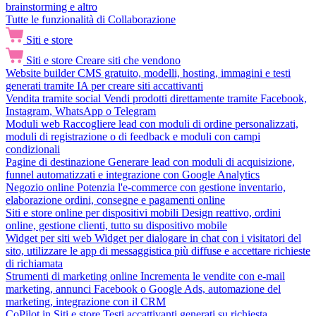
brainstorming e altro
Tutte le funzionalità di Collaborazione
Siti e store
Siti e store
Creare siti che vendono
Website builder
CMS gratuito, modelli, hosting, immagini e testi
generati tramite IA per creare siti accattivanti
Vendita tramite social
Vendi prodotti direttamente tramite Facebook,
Instagram, WhatsApp o Telegram
Moduli web
Raccogliere lead con moduli di ordine personalizzati,
moduli di registrazione o di feedback e moduli con campi
condizionali
Pagine di destinazione
Generare lead con moduli di acquisizione,
funnel automatizzati e integrazione con Google Analytics
Negozio online
Potenzia l'e-commerce con gestione inventario,
elaborazione ordini, consegne e pagamenti online
Siti e store online per dispositivi mobili
Design reattivo, ordini
online, gestione clienti, tutto su dispositivo mobile
Widget per siti web
Widget per dialogare in chat con i visitatori del
sito, utilizzare le app di messaggistica più diffuse e accettare richieste
di richiamata
Strumenti di marketing online
Incrementa le vendite con e-mail
marketing, annunci Facebook o Google Ads, automazione del
marketing, integrazione con il CRM
CoPilot in Siti e store
Testi accattivanti generati su richiesta,