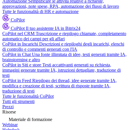
Automazione
Semplificare le attività relative a richieste,
approvazioni, note spese, RPA, automazione dei flussi di lavoro
Tutte le funzionalità di HR e automazione
CoPilot
CoPilot
Il tuo assistente IA in Bitrix24
CoPilot nel CRM
Trascrizione e riepilogo chiamate, completamento
automatico dei campi per gli affari
CoPilot in Incarichi
Descrizioni e riepiloghi degli incarichi, elenchi
di controllo e commenti generati con l'IA
CoPilot in Chat
Una fonte illimitata di idee, testi generati tramite IA,
brainstorming e altro
CoPilot in Siti e store
Testi accattivanti generati su richiesta,
immagini generate tramite IA, istruzioni dettagliate, traduzione di
testi
CoPilot in Feed
Riepilogo dei thread, idee generate tramite IA,
modifica e creazione di testi, scrittura di risposte tramite IA,
traduzione di testi
Tutte le funzionalità CoPilot
Tutti gli strumenti
Prezzi
Risorse
Materiale di formazione
Webinar
Helpdesk