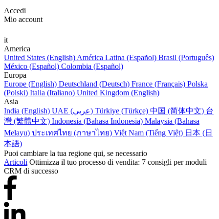
Accedi
Mio account
it
America
United States (English)
América Latina (Español)
Brasil (Português)
México (Español)
Colombia (Español)
Europa
Europe (English)
Deutschland (Deutsch)
France (Français)
Polska
(Polski)
Italia (Italiano)
United Kingdom (English)
Asia
India (English)
UAE (عربي)
Türkiye (Türkçe)
中国 (简体中文)
台
灣 (繁體中文)
Indonesia (Bahasa Indonesia)
Malaysia (Bahasa
Melayu)
ประเทศไทย (ภาษาไทย)
Việt Nam (Tiếng Việt)
日本 (日
本語)
Puoi cambiare la tua regione qui, se necessario
Articoli
Ottimizza il tuo processo di vendita: 7 consigli per moduli
CRM di successo