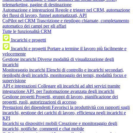
telemarketing, pagine di destinazione
Automazione e integrazioni
Regole e trigger nel CRM, automazione
dei flussi di lavoro, funnel automatizzati, API
CoPilot nel CRM
Trascrizione e riepilogo chiamate, completamento
automatico dei campi per gli affari
Tutte le funzionalità CRM
Incarichi e progetti
Incarichi e progetti
Portare a termine il lavoro più facilmente e
velocemente
Gestione incarichi
Diverse modalità di visualizzazione degli
incarichi
Monitoraggio incarichi
Elenchi di controllo e incarichi secondari,
riepiloghi degli incarichi, monitoraggio dei tempi, modalità focus e
supervisione
API e integrazioni
Collegare gli incarichi ad altri servizi tramite
integrazione API, per l'automazione avanzata degli incarichi
Gestione progetti
Progetti, gruppi di lavoro, pianificazione dei
progetti, ruoli, autorizzazioni di accesso
Prestazioni dei dipendenti
Favorisci la produttività con rapporti sugli
incarichi, gestione dei carichi di lavoro, efficienza negli incarichi e
KPI
Incarichi su dispositivi mobili
Creazione e monitoraggio degli
incarichi, notifiche, commenti e chat mobile