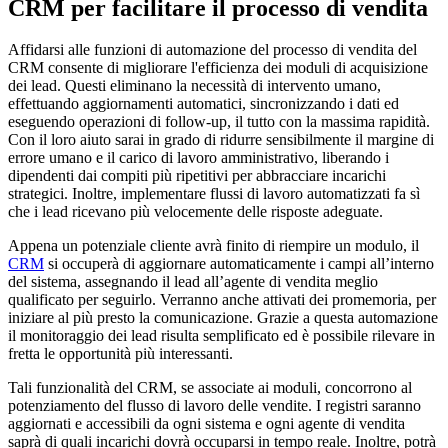
CRM per facilitare il processo di vendita
Affidarsi alle funzioni di automazione del processo di vendita del
CRM consente di migliorare l'efficienza dei moduli di acquisizione
dei lead. Questi eliminano la necessità di intervento umano,
effettuando aggiornamenti automatici, sincronizzando i dati ed
eseguendo operazioni di follow-up, il tutto con la massima rapidità.
Con il loro aiuto sarai in grado di ridurre sensibilmente il margine di
errore umano e il carico di lavoro amministrativo, liberando i
dipendenti dai compiti più ripetitivi per abbracciare incarichi
strategici. Inoltre, implementare flussi di lavoro automatizzati fa sì
che i lead ricevano più velocemente delle risposte adeguate.
Appena un potenziale cliente avrà finito di riempire un modulo, il
CRM
si occuperà di aggiornare automaticamente i campi all’interno
del sistema, assegnando il lead all’agente di vendita meglio
qualificato per seguirlo. Verranno anche attivati dei promemoria, per
iniziare al più presto la comunicazione. Grazie a questa automazione
il monitoraggio dei lead risulta semplificato ed è possibile rilevare in
fretta le opportunità più interessanti.
Tali funzionalità del CRM, se associate ai moduli, concorrono al
potenziamento del flusso di lavoro delle vendite. I registri saranno
aggiornati e accessibili da ogni sistema e ogni agente di vendita
saprà di quali incarichi dovrà occuparsi in tempo reale. Inoltre, potrà