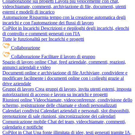
Collaborazione sui progetti
Lavora più velocemente con chat,
videochiamate, commenti, archiviazione di file, documenti, utenti
esterni e modelli di incarico
Automazione
Risparmia tempo con la creazione automatica degli
incarichi e con l'automazione dei flussi di lavoro
CoPilot in Incarichi
Descrizioni e riepiloghi degli incarichi, elenchi
di controllo e commenti generati con l'IA
Tutte le funzionalità per Incarichi e progetti
Collaborazione
Collaborazione
Facilitare il lavoro di gruppo
Spazio di lavoro online
Chat, feed aziendale, commenti, reazioni,
annunci aziendali e video
Documenti online e archiviazione di file
Archiviare, condividere e
modificare facilmente i documenti online con i colleghi grazie al
drive aziendale
Gruppi di lavoro
Crea gruppi di lavoro, invita utenti esterni, imposta
autorizzazioni di accesso e lavora su incarichi e progetti
Riunioni online
Videochiamate, videoconferenze, condivisione dello
schermo, registrazione delle chiamate e sfondi personalizzati
Calendari condivisi
Calendari aziendali e personali, slot disponibili,
prenotazione di sale riunioni, sincronizzazione dei calendari
Comunicazione mobile
Chat del team, videochiamate, commenti,
calendario e notifiche
CoPilot in Chat
Una fonte illimitata di idee, testi generati tramite IA,