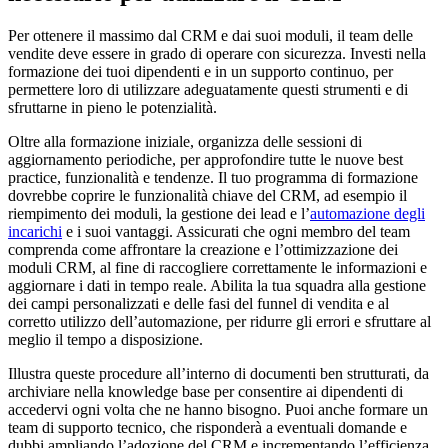
Per ottenere il massimo dal CRM e dai suoi moduli, il team delle
vendite deve essere in grado di operare con sicurezza. Investi nella
formazione dei tuoi dipendenti e in un supporto continuo, per
permettere loro di utilizzare adeguatamente questi strumenti e di
sfruttarne in pieno le potenzialità.
Oltre alla formazione iniziale, organizza delle sessioni di
aggiornamento periodiche, per approfondire tutte le nuove best
practice, funzionalità e tendenze. Il tuo programma di formazione
dovrebbe coprire le funzionalità chiave del CRM, ad esempio il
riempimento dei moduli, la gestione dei lead e l’
automazione degli
incarichi
e i suoi vantaggi. Assicurati che ogni membro del team
comprenda come affrontare la creazione e l’ottimizzazione dei
moduli CRM, al fine di raccogliere correttamente le informazioni e
aggiornare i dati in tempo reale. Abilita la tua squadra alla gestione
dei campi personalizzati e delle fasi del funnel di vendita e al
corretto utilizzo dell’automazione, per ridurre gli errori e sfruttare al
meglio il tempo a disposizione.
Illustra queste procedure all’interno di documenti ben strutturati, da
archiviare nella knowledge base per consentire ai dipendenti di
accedervi ogni volta che ne hanno bisogno. Puoi anche formare un
team di supporto tecnico, che risponderà a eventuali domande e
dubbi ampliando l’adozione del CRM e incrementando l’efficienza