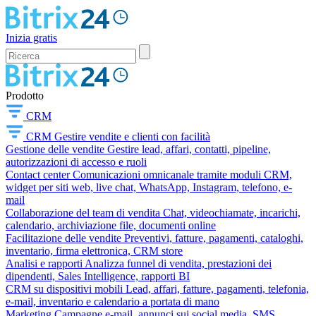
Inizia gratis
Prodotto
CRM
CRM
Gestire vendite e clienti con facilità
Gestione delle vendite
Gestire lead, affari, contatti, pipeline,
autorizzazioni di accesso e ruoli
Contact center
Comunicazioni omnicanale tramite moduli CRM,
widget per siti web, live chat, WhatsApp, Instagram, telefono, e-
mail
Collaborazione del team di vendita
Chat, videochiamate, incarichi,
calendario, archiviazione file, documenti online
Facilitazione delle vendite
Preventivi, fatture, pagamenti, cataloghi,
inventario, firma elettronica, CRM store
Analisi e rapporti
Analizza funnel di vendita, prestazioni dei
dipendenti, Sales Intelligence, rapporti BI
CRM su dispositivi mobili
Lead, affari, fatture, pagamenti, telefonia,
e-mail, inventario e calendario a portata di mano
Marketing
Campagne e-mail, annunci sui social media, SMS,