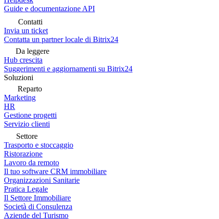
Guide e documentazione API
Contatti
Invia un ticket
Contatta un partner locale di Bitrix24
Da leggere
Hub crescita
Suggerimenti e aggiornamenti su Bitrix24
Soluzioni
Reparto
Marketing
HR
Gestione progetti
Servizio clienti
Settore
Trasporto e stoccaggio
Ristorazione
Lavoro da remoto
Il tuo software CRM immobiliare
Organizzazioni Sanitarie
Pratica Legale
Il Settore Immobiliare
Società di Consulenza
Aziende del Turismo