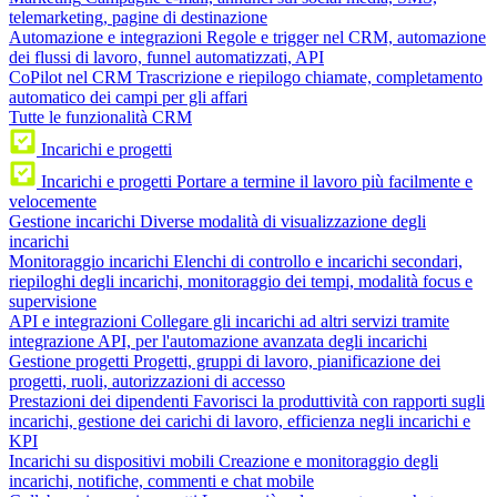
telemarketing, pagine di destinazione
Automazione e integrazioni
Regole e trigger nel CRM, automazione
dei flussi di lavoro, funnel automatizzati, API
CoPilot nel CRM
Trascrizione e riepilogo chiamate, completamento
automatico dei campi per gli affari
Tutte le funzionalità CRM
Incarichi e progetti
Incarichi e progetti
Portare a termine il lavoro più facilmente e
velocemente
Gestione incarichi
Diverse modalità di visualizzazione degli
incarichi
Monitoraggio incarichi
Elenchi di controllo e incarichi secondari,
riepiloghi degli incarichi, monitoraggio dei tempi, modalità focus e
supervisione
API e integrazioni
Collegare gli incarichi ad altri servizi tramite
integrazione API, per l'automazione avanzata degli incarichi
Gestione progetti
Progetti, gruppi di lavoro, pianificazione dei
progetti, ruoli, autorizzazioni di accesso
Prestazioni dei dipendenti
Favorisci la produttività con rapporti sugli
incarichi, gestione dei carichi di lavoro, efficienza negli incarichi e
KPI
Incarichi su dispositivi mobili
Creazione e monitoraggio degli
incarichi, notifiche, commenti e chat mobile