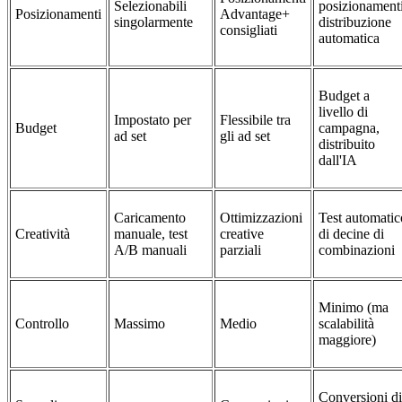
Selezionabili
posizionamenti
Posizionamenti
Advantage+
singolarmente
distribuzione
consigliati
automatica
Budget a
livello di
Impostato per
Flessibile tra
Budget
campagna,
ad set
gli ad set
distribuito
dall'IA
Caricamento
Ottimizzazioni
Test automatic
Creatività
manuale, test
creative
di decine di
A/B manuali
parziali
combinazioni
Minimo (ma
Controllo
Massimo
Medio
scalabilità
maggiore)
Conversioni di