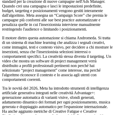
standard per la creazione di nuove campagne nell'Ads Manager.
Quando crei una campagna e lasci le impostazioni predefinite,
budget, targeting e posizionamenti vengono gestiti interamente
dall'algoritmo. Meta assegna un “Campaign Score” che premia le
campagne più conformi alle sue best practice automatizzate e
penalizza quelle in cui l'inserzionista interviene manualmente
restringendo l'audience o limitando i posizionamenti.
Il motore dietro questa automazione si chiama Andromeda. Si tratta
di un sistema di machine learning che analizza i segnali creativi,
come immagini, testi e contesto visivo, per decidere a chi mostrare le
inserzioni, senza che l'inserzionista selezioni interessi o
comportamenti specifici. La creatività stessa diventa il targeting. Un
video che mostra un software di project management verrà
distribuito a profili professionali pertinenti non perché hai
selezionato “project management” come interesse, ma perché
l'algoritmo riconosce il contesto e lo associa agli utenti con
comportamenti coerenti.
Tra le novità del 2026, Meta ha introdotto strumenti di intelligenza
artificiale generativa integrati nelle creatività Advantage+:
generazione automatica di varianti visive, sfondi generati,
adattamento dinamico dei formati per ogni posizionamento, musica
generata e doppiaggio automatico per l'espansione internazionale.
Ha anche aggiunto metriche di Creative Fatigue e Creative