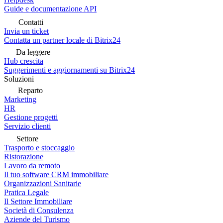
Guide e documentazione API
Contatti
Invia un ticket
Contatta un partner locale di Bitrix24
Da leggere
Hub crescita
Suggerimenti e aggiornamenti su Bitrix24
Soluzioni
Reparto
Marketing
HR
Gestione progetti
Servizio clienti
Settore
Trasporto e stoccaggio
Ristorazione
Lavoro da remoto
Il tuo software CRM immobiliare
Organizzazioni Sanitarie
Pratica Legale
Il Settore Immobiliare
Società di Consulenza
Aziende del Turismo