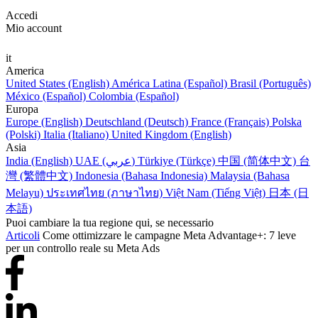
Accedi
Mio account
it
America
United States (English)
América Latina (Español)
Brasil (Português)
México (Español)
Colombia (Español)
Europa
Europe (English)
Deutschland (Deutsch)
France (Français)
Polska
(Polski)
Italia (Italiano)
United Kingdom (English)
Asia
India (English)
UAE (عربي)
Türkiye (Türkçe)
中国 (简体中文)
台
灣 (繁體中文)
Indonesia (Bahasa Indonesia)
Malaysia (Bahasa
Melayu)
ประเทศไทย (ภาษาไทย)
Việt Nam (Tiếng Việt)
日本 (日
本語)
Puoi cambiare la tua regione qui, se necessario
Articoli
Come ottimizzare le campagne Meta Advantage+: 7 leve
per un controllo reale su Meta Ads