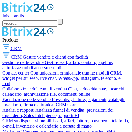
Inizia gratis
Prodotto
CRM
CRM
Gestire vendite e clienti con facilità
Gestione delle vendite
Gestire lead, affari, contatti, pipeline,
autorizzazioni di accesso e ruoli
Contact center
Comunicazioni omnicanale tramite moduli CRM,
widget per siti web, live chat, WhatsApp, Instagram, telefono, e-
mail
Collaborazione del team di vendita
Chat, videochiamate, incarichi,
calendario, archiviazione file, documenti online
Facilitazione delle vendite
Preventivi, fatture, pagamenti, cataloghi,
inventario, firma elettronica, CRM store
Analisi e rapporti
Analizza funnel di vendita, prestazioni dei
dipendenti, Sales Intelligence, rapporti BI
CRM su dispositivi mobili
Lead, affari, fatture, pagamenti, telefonia,
e-mail, inventario e calendario a portata di mano
Marketing
Campagne e-mail, annunci sui social media, SMS,