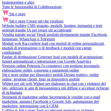
brainstorming e altro
Tutte le funzionalità di Collaborazione
Siti e store
Siti e store
Creare siti che vendono
Website builder
CMS gratuito, modelli, hosting, immagini e testi
generati tramite IA per creare siti accattivanti
Vendita tramite social
Vendi prodotti direttamente tramite Facebook,
Instagram, WhatsApp o Telegram
Moduli web
Raccogliere lead con moduli di ordine personalizzati,
moduli di registrazione o di feedback e moduli con campi
condizionali
Pagine di destinazione
Generare lead con moduli di acquisizione,
funnel automatizzati e integrazione con Google Analytics
Negozio online
Potenzia l'e-commerce con gestione inventario,
elaborazione ordini, consegne e pagamenti online
Siti e store online per dispositivi mobili
Design reattivo, ordini
online, gestione clienti, tutto su dispositivo mobile
Widget per siti web
Widget per dialogare in chat con i visitatori del
sito, utilizzare le app di messaggistica più diffuse e accettare richieste
di richiamata
Strumenti di marketing online
Incrementa le vendite con e-mail
marketing, annunci Facebook o Google Ads, automazione del
marketing, integrazione con il CRM
CoPilot in Siti e store
Testi accattivanti generati su richiesta,