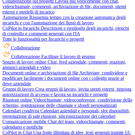
Collaborazione sui progetti
Lavora più velocemente con chat,
videochiamate, commenti, archiviazione di file, documenti, utenti
esterni e modelli di incarico
Automazione
Risparmia tempo con la creazione automatica degli
incarichi e con l'automazione dei flussi di lavoro
CoPilot in Incarichi
Descrizioni e riepiloghi degli incarichi, elenchi
di controllo e commenti generati con l'IA
Tutte le funzionalità per Incarichi e progetti
Collaborazione
Collaborazione
Facilitare il lavoro di gruppo
Spazio di lavoro online
Chat, feed aziendale, commenti, reazioni,
annunci aziendali e video
Documenti online e archiviazione di file
Archiviare, condividere e
modificare facilmente i documenti online con i colleghi grazie al
drive aziendale
Gruppi di lavoro
Crea gruppi di lavoro, invita utenti esterni, imposta
autorizzazioni di accesso e lavora su incarichi e progetti
Riunioni online
Videochiamate, videoconferenze, condivisione dello
schermo, registrazione delle chiamate e sfondi personalizzati
Calendari condivisi
Calendari aziendali e personali, slot disponibili,
prenotazione di sale riunioni, sincronizzazione dei calendari
Comunicazione mobile
Chat del team, videochiamate, commenti,
calendario e notifiche
CoPilot in Chat
Una fonte illimitata di idee, testi generati tramite IA,