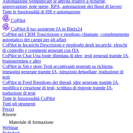
Automazione
Semplificare le attività relative a richieste,
approvazioni, note spese, RPA, automazione dei flussi di lavoro
Tutte le funzionalità di HR e automazione
CoPilot
CoPilot
Il tuo assistente IA in Bitrix24
CoPilot nel CRM
Trascrizione e riepilogo chiamate, completamento
automatico dei campi per gli affari
CoPilot in Incarichi
Descrizioni e riepiloghi degli incarichi, elenchi
di controllo e commenti generati con l'IA
CoPilot in Chat
Una fonte illimitata di idee, testi generati tramite IA,
brainstorming e altro
CoPilot in Siti e store
Testi accattivanti generati su richiesta,
immagini generate tramite IA, istruzioni dettagliate, traduzione di
testi
CoPilot in Feed
Riepilogo dei thread, idee generate tramite IA,
modifica e creazione di testi, scrittura di risposte tramite IA,
traduzione di testi
Tutte le funzionalità CoPilot
Tutti gli strumenti
Prezzi
Risorse
Materiale di formazione
Webinar
Helpdesk