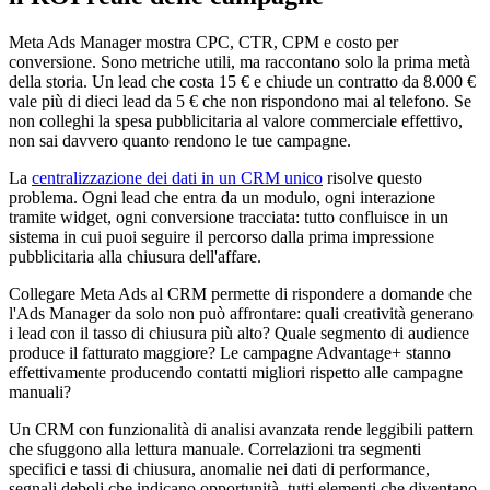
Meta Ads Manager mostra CPC, CTR, CPM e costo per
conversione. Sono metriche utili, ma raccontano solo la prima metà
della storia. Un lead che costa 15 € e chiude un contratto da 8.000 €
vale più di dieci lead da 5 € che non rispondono mai al telefono. Se
non colleghi la spesa pubblicitaria al valore commerciale effettivo,
non sai davvero quanto rendono le tue campagne.
La
centralizzazione dei dati in un CRM unico
risolve questo
problema. Ogni lead che entra da un modulo, ogni interazione
tramite widget, ogni conversione tracciata: tutto confluisce in un
sistema in cui puoi seguire il percorso dalla prima impressione
pubblicitaria alla chiusura dell'affare.
Collegare Meta Ads al CRM permette di rispondere a domande che
l'Ads Manager da solo non può affrontare: quali creatività generano
i lead con il tasso di chiusura più alto? Quale segmento di audience
produce il fatturato maggiore? Le campagne Advantage+ stanno
effettivamente producendo contatti migliori rispetto alle campagne
manuali?
Un CRM con funzionalità di analisi avanzata rende leggibili pattern
che sfuggono alla lettura manuale. Correlazioni tra segmenti
specifici e tassi di chiusura, anomalie nei dati di performance,
segnali deboli che indicano opportunità, tutti elementi che diventano