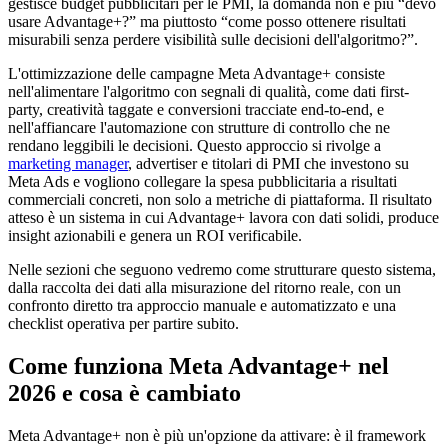
gestisce budget pubblicitari per le PMI, la domanda non è più “devo
usare Advantage+?” ma piuttosto “come posso ottenere risultati
misurabili senza perdere visibilità sulle decisioni dell'algoritmo?”.
L'ottimizzazione delle campagne Meta Advantage+ consiste
nell'alimentare l'algoritmo con segnali di qualità, come dati first-
party, creatività taggate e conversioni tracciate end-to-end, e
nell'affiancare l'automazione con strutture di controllo che ne
rendano leggibili le decisioni. Questo approccio si rivolge a
marketing manager
, advertiser e titolari di PMI che investono su
Meta Ads e vogliono collegare la spesa pubblicitaria a risultati
commerciali concreti, non solo a metriche di piattaforma. Il risultato
atteso è un sistema in cui Advantage+ lavora con dati solidi, produce
insight azionabili e genera un ROI verificabile.
Nelle sezioni che seguono vedremo come strutturare questo sistema,
dalla raccolta dei dati alla misurazione del ritorno reale, con un
confronto diretto tra approccio manuale e automatizzato e una
checklist operativa per partire subito.
Come funziona Meta Advantage+ nel
2026 e cosa è cambiato
Meta Advantage+ non è più un'opzione da attivare: è il framework