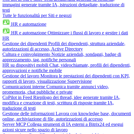
immagini generate tramite IA, istruzioni dettagliate, traduzione di
testi
Tutte le funzionalità per Siti e negozi
HR e automazione
HR e automazione
Ottimizzare i flussi di lavoro e gestire i dati
HR
Gestione dei dipendenti
Profili dei dipendenti, struttura aziendale,
autorizzazioni di accesso, Active Directory
Cultura e coinvolgimento
Notizie aziendali, sondaggi, badge di
apprezzamento, tag, notifiche personali
HR su dispositivi mobili
Chat, videochiamate, profili dei dipendenti,
approvazioni e notifiche mobile
Gestione del lavoro
Monitora le prestazioni dei dipendenti con KPI,
rapporti di lavoro, visualizzazione Supervisione
Comunicazioni interne
Comunica tramite annunci video,
promemoria, chat pubbliche e private
CoPilot in Feed
Riepilogo dei thread, idee generate tramite IA,
modifica e creazione di testi, scrittura di risposte tramite IA,
traduzione di testi
Gestione delle informazioni
Lavora con knowledge base, documenti
online, archiviazione di file, autorizzazioni di accesso
Server MCP
Collega strumenti di IA esterni a Bitrix24 ed esegui
azioni sicure nello spazio di lavoro