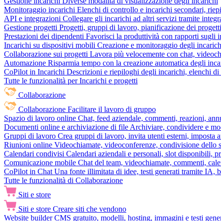
Gestione incarichi
Diverse modalità di visualizzazione degli incarichi
Monitoraggio incarichi
Elenchi di controllo e incarichi secondari, rie
API e integrazioni
Collegare gli incarichi ad altri servizi tramite inte
Gestione progetti
Progetti, gruppi di lavoro, pianificazione dei progetti
Prestazioni dei dipendenti
Favorisci la produttività con rapporti sugli i
Incarichi su dispositivi mobili
Creazione e monitoraggio degli incarich
Collaborazione sui progetti
Lavora più velocemente con chat, videochia
Automazione
Risparmia tempo con la creazione automatica degli incar
CoPilot in Incarichi
Descrizioni e riepiloghi degli incarichi, elenchi d
Tutte le funzionalità per Incarichi e progetti
Collaborazione
Collaborazione
Facilitare il lavoro di gruppo
Spazio di lavoro online
Chat, feed aziendale, commenti, reazioni, ann
Documenti online e archiviazione di file
Archiviare, condividere e mod
Gruppi di lavoro
Crea gruppi di lavoro, invita utenti esterni, imposta a
Riunioni online
Videochiamate, videoconferenze, condivisione dello sc
Calendari condivisi
Calendari aziendali e personali, slot disponibili, p
Comunicazione mobile
Chat del team, videochiamate, commenti, calen
CoPilot in Chat
Una fonte illimitata di idee, testi generati tramite IA, 
Tutte le funzionalità di Collaborazione
Siti e store
Siti e store
Creare siti che vendono
Website builder
CMS gratuito, modelli, hosting, immagini e testi genera