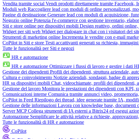
Vendita tramite social
Vendi prodotti direttamente tramite Facebook,
Moduli web
Raccogliere lead con moduli di ordine personalizzati, mo
Pagine di destinazione
Generare lead con moduli di acquisizione, fun
Negozio online
Potenzia l'e-commerce con gestione inventario, elabo
Siti e store online per dispositivi mobili
Design reattivo, ordini online, 
Widget per siti web
Widget per dialogare in chat con i visitatori del sit
Strumenti di marketing online
Incrementa le vendite con e-mail mark
CoPilot in Siti e store
Testi accattivanti generati su richiesta, immagini 
Tutte le funzionalità per Siti e negozi
HR e automazione
HR e automazione
Ottimizzare i flussi di lavoro e gestire i dati 
Gestione dei dipendenti
Profili dei dipendenti, struttura aziendale, au
Cultura e coinvolgimento
Notizie aziendali, sondaggi, badge di apprez
HR su dispositivi mobili
Chat, videochiamate, profili dei dipendenti, 
Gestione del lavoro
Monitora le prestazioni dei dipendenti con KPI, r
Comunicazioni interne
Comunica tramite annunci video, promemoria, 
CoPilot in Feed
Riepilogo dei thread, idee generate tramite IA, modifica
Gestione delle informazioni
Lavora con knowledge base, documenti onli
Server MCP
Collega strumenti di IA esterni a Bitrix24 ed esegui azion
Automazione
Semplificare le attività relative a richieste, approvazio
Tutte le funzionalità di HR e automazione
CoPilot