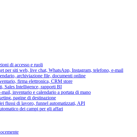
azioni di accesso e ruoli
per siti web, live chat, WhatsApp, Instagram, telefono, e-mail
lendario, archiviazione file, documenti online
nventario, firma elettronica, CRM store
i, Sales Intelligence, rapporti BI
 e-mail, inventario e calendario a portata di mano
eting, pagine di destinazione
 flussi di lavoro, funnel automatizzati, API
tomatico dei campi per gli affari
elocemente