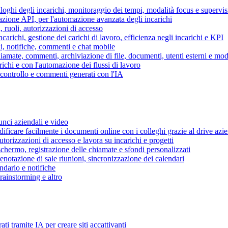
piloghi degli incarichi, monitoraggio dei tempi, modalità focus e supervi
grazione API, per l'automazione avanzata degli incarichi
, ruoli, autorizzazioni di accesso
ncarichi, gestione dei carichi di lavoro, efficienza negli incarichi e KPI
i, notifiche, commenti e chat mobile
mate, commenti, archiviazione di file, documenti, utenti esterni e mode
ichi e con l'automazione dei flussi di lavoro
i controllo e commenti generati con l'IA
unci aziendali e video
ificare facilmente i documenti online con i colleghi grazie al drive azi
utorizzazioni di accesso e lavora su incarichi e progetti
hermo, registrazione delle chiamate e sfondi personalizzati
renotazione di sale riunioni, sincronizzazione dei calendari
dario e notifiche
brainstorming e altro
ti tramite IA per creare siti accattivanti