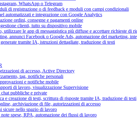
 Instagram, WhatsApp o Telegram
duli di registrazione o di feedback e moduli con campi condizionali
nel automatizzati e integrazione con Google Analytics
razione ordini, consegne e pagamenti online
gestione clienti, tutto su dispositivo mobile
o, utilizzare le app di messaggistica più diffuse e accettare richieste di r
eting, annunci Facebook o Google Ads, automazione del marketing, in
generate tramite IA, istruzioni dettagliate, traduzione di testi
HR
torizzazioni di accesso, Active Directory
zamento, tag, notifiche personali
approvazioni e notifiche mobile
apporti di lavoro, visualizzazione Supervisione
chat pubbliche e private
 e creazione di testi, scrittura di risposte tramite IA, traduzione di testi
ne, archiviazione di file, autorizzazioni di accesso
i sicure nello spazio di lavoro
ni, note spese, RPA, automazione dei flussi di lavoro