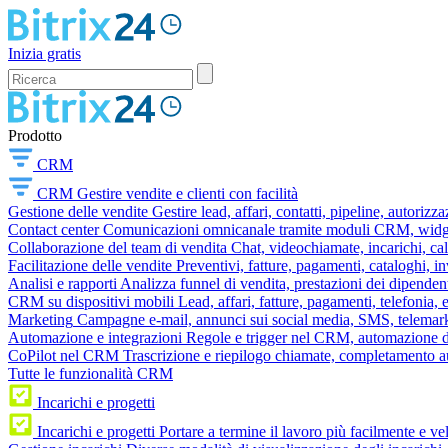
Inizia gratis
Prodotto
CRM
CRM
Gestire vendite e clienti con facilità
Gestione delle vendite
Gestire lead, affari, contatti, pipeline, autorizz
Contact center
Comunicazioni omnicanale tramite moduli CRM, widget 
Collaborazione del team di vendita
Chat, videochiamate, incarichi, ca
Facilitazione delle vendite
Preventivi, fatture, pagamenti, cataloghi, i
Analisi e rapporti
Analizza funnel di vendita, prestazioni dei dipendent
CRM su dispositivi mobili
Lead, affari, fatture, pagamenti, telefonia,
Marketing
Campagne e-mail, annunci sui social media, SMS, telemark
Automazione e integrazioni
Regole e trigger nel CRM, automazione dei
CoPilot nel CRM
Trascrizione e riepilogo chiamate, completamento au
Tutte le funzionalità CRM
Incarichi e progetti
Incarichi e progetti
Portare a termine il lavoro più facilmente e v