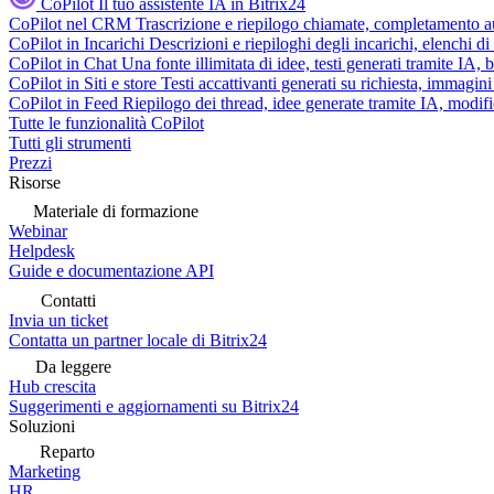
CoPilot
Il tuo assistente IA in Bitrix24
CoPilot nel CRM
Trascrizione e riepilogo chiamate, completamento au
CoPilot in Incarichi
Descrizioni e riepiloghi degli incarichi, elenchi d
CoPilot in Chat
Una fonte illimitata di idee, testi generati tramite IA, 
CoPilot in Siti e store
Testi accattivanti generati su richiesta, immagini 
CoPilot in Feed
Riepilogo dei thread, idee generate tramite IA, modifica
Tutte le funzionalità CoPilot
Tutti gli strumenti
Prezzi
Risorse
Materiale di formazione
Webinar
Helpdesk
Guide e documentazione API
Contatti
Invia un ticket
Contatta un partner locale di Bitrix24
Da leggere
Hub crescita
Suggerimenti e aggiornamenti su Bitrix24
Soluzioni
Reparto
Marketing
HR