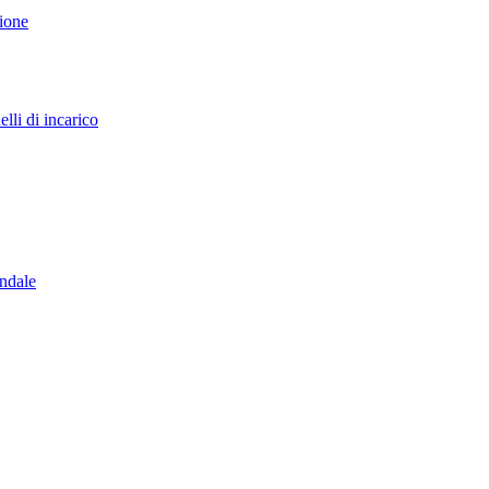
sione
lli di incarico
endale