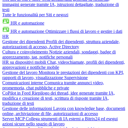
immagini generate tramite IA, istruzioni dettagliate, traduzione di
testi
Tutte le funzionalità per Siti e negozi
HR e automazione
HR e automazione
Ottimizzare i flussi di lavoro e gestire i dati
HR
Gestione dei dipendenti
Profili dei dipendenti, struttura aziendale,
autorizzazioni di accesso, Active Directory
Cultura e coinvolgimento
Notizie aziendali, sondaggi, badge di
apprezzamento, tag, notifiche personali
HR su dispositivi mobili
Chat, videochiamate, profili dei dipendenti,
approvazioni e notifiche mobile
Gestione del lavoro
Monitora le prestazioni dei dipendenti con KPI,
rapporti di lavoro, visualizzazione Supervisione
Comunicazioni interne
Comunica tramite annunci video,
promemoria, chat pubbliche e private
CoPilot in Feed
Riepilogo dei thread, idee generate tramite IA,
modifica e creazione di testi, scrittura di risposte tramite IA,
traduzione di testi
Gestione delle informazioni
Lavora con knowledge base, documenti
online, archiviazione di file, autorizzazioni di accesso
Server MCP
Collega strumenti di IA esterni a Bitrix24 ed esegui
azioni sicure nello spazio di lavoro