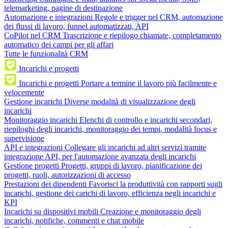
telemarketing, pagine di destinazione
Automazione e integrazioni
Regole e trigger nel CRM, automazione
dei flussi di lavoro, funnel automatizzati, API
CoPilot nel CRM
Trascrizione e riepilogo chiamate, completamento
automatico dei campi per gli affari
Tutte le funzionalità CRM
Incarichi e progetti
Incarichi e progetti
Portare a termine il lavoro più facilmente e
velocemente
Gestione incarichi
Diverse modalità di visualizzazione degli
incarichi
Monitoraggio incarichi
Elenchi di controllo e incarichi secondari,
riepiloghi degli incarichi, monitoraggio dei tempi, modalità focus e
supervisione
API e integrazioni
Collegare gli incarichi ad altri servizi tramite
integrazione API, per l'automazione avanzata degli incarichi
Gestione progetti
Progetti, gruppi di lavoro, pianificazione dei
progetti, ruoli, autorizzazioni di accesso
Prestazioni dei dipendenti
Favorisci la produttività con rapporti sugli
incarichi, gestione dei carichi di lavoro, efficienza negli incarichi e
KPI
Incarichi su dispositivi mobili
Creazione e monitoraggio degli
incarichi, notifiche, commenti e chat mobile