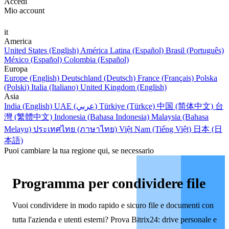
Accedi
Mio account
it
America
United States (English)
América Latina (Español)
Brasil (Português)
México (Español)
Colombia (Español)
Europa
Europe (English)
Deutschland (Deutsch)
France (Français)
Polska
(Polski)
Italia (Italiano)
United Kingdom (English)
Asia
India (English)
UAE (عربي)
Türkiye (Türkçe)
中国 (简体中文)
台
灣 (繁體中文)
Indonesia (Bahasa Indonesia)
Malaysia (Bahasa
Melayu)
ประเทศไทย (ภาษาไทย)
Việt Nam (Tiếng Việt)
日本 (日
本語)
Puoi cambiare la tua regione qui, se necessario
Programma per condividere file
Vuoi condividere in modo rapido e sicuro file e documenti con
tutta l'azienda e utenti esterni? Prova Bitrix24: drive personale e