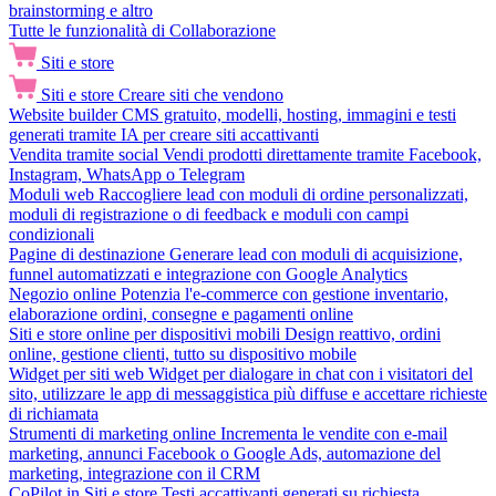
brainstorming e altro
Tutte le funzionalità di Collaborazione
Siti e store
Siti e store
Creare siti che vendono
Website builder
CMS gratuito, modelli, hosting, immagini e testi
generati tramite IA per creare siti accattivanti
Vendita tramite social
Vendi prodotti direttamente tramite Facebook,
Instagram, WhatsApp o Telegram
Moduli web
Raccogliere lead con moduli di ordine personalizzati,
moduli di registrazione o di feedback e moduli con campi
condizionali
Pagine di destinazione
Generare lead con moduli di acquisizione,
funnel automatizzati e integrazione con Google Analytics
Negozio online
Potenzia l'e-commerce con gestione inventario,
elaborazione ordini, consegne e pagamenti online
Siti e store online per dispositivi mobili
Design reattivo, ordini
online, gestione clienti, tutto su dispositivo mobile
Widget per siti web
Widget per dialogare in chat con i visitatori del
sito, utilizzare le app di messaggistica più diffuse e accettare richieste
di richiamata
Strumenti di marketing online
Incrementa le vendite con e-mail
marketing, annunci Facebook o Google Ads, automazione del
marketing, integrazione con il CRM
CoPilot in Siti e store
Testi accattivanti generati su richiesta,