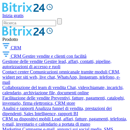
Inizia gratis
Prodotto
CRM
CRM
Gestire vendite e clienti con facilità
Gestione delle vendite
Gestire lead, affari, contatti, pipeline,
autorizzazioni di accesso e ruoli
Contact center
Comunicazioni omnicanale tramite moduli CRM,
widget per siti web, live chat, WhatsApp, Instagram, telefono, e-
mail
Collaborazione del team di vendita
Chat, videochiamate, incarichi,
calendario, archiviazione file, documenti online
Facilitazione delle vendite
Preventivi, fatture, pagamenti, cataloghi,
inventario, firma elettronica, CRM store
Analisi e rapporti
Analizza funnel di vendita, prestazioni dei
dipendenti, Sales Intelligence, rapporti BI
CRM su dispositivi mobili
Lead, affari, fatture, pagamenti, telefonia,
e-mail, inventario e calendario a portata di mano
Marketing
Campagne e-mail, annunci sui social media, SMS,