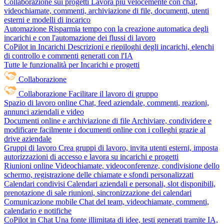
Collaborazione sui progetti
Lavora più velocemente con chat,
videochiamate, commenti, archiviazione di file, documenti, utenti
esterni e modelli di incarico
Automazione
Risparmia tempo con la creazione automatica degli
incarichi e con l'automazione dei flussi di lavoro
CoPilot in Incarichi
Descrizioni e riepiloghi degli incarichi, elenchi
di controllo e commenti generati con l'IA
Tutte le funzionalità per Incarichi e progetti
Collaborazione
Collaborazione
Facilitare il lavoro di gruppo
Spazio di lavoro online
Chat, feed aziendale, commenti, reazioni,
annunci aziendali e video
Documenti online e archiviazione di file
Archiviare, condividere e
modificare facilmente i documenti online con i colleghi grazie al
drive aziendale
Gruppi di lavoro
Crea gruppi di lavoro, invita utenti esterni, imposta
autorizzazioni di accesso e lavora su incarichi e progetti
Riunioni online
Videochiamate, videoconferenze, condivisione dello
schermo, registrazione delle chiamate e sfondi personalizzati
Calendari condivisi
Calendari aziendali e personali, slot disponibili,
prenotazione di sale riunioni, sincronizzazione dei calendari
Comunicazione mobile
Chat del team, videochiamate, commenti,
calendario e notifiche
CoPilot in Chat
Una fonte illimitata di idee, testi generati tramite IA,