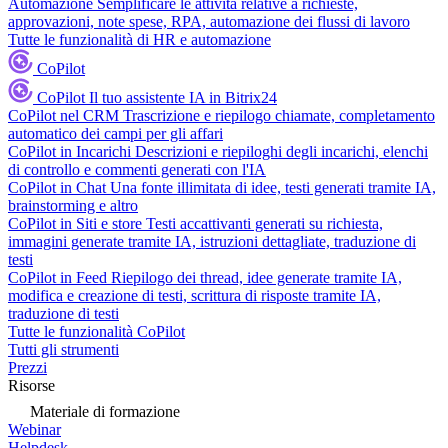
Automazione
Semplificare le attività relative a richieste,
approvazioni, note spese, RPA, automazione dei flussi di lavoro
Tutte le funzionalità di HR e automazione
CoPilot
CoPilot
Il tuo assistente IA in Bitrix24
CoPilot nel CRM
Trascrizione e riepilogo chiamate, completamento
automatico dei campi per gli affari
CoPilot in Incarichi
Descrizioni e riepiloghi degli incarichi, elenchi
di controllo e commenti generati con l'IA
CoPilot in Chat
Una fonte illimitata di idee, testi generati tramite IA,
brainstorming e altro
CoPilot in Siti e store
Testi accattivanti generati su richiesta,
immagini generate tramite IA, istruzioni dettagliate, traduzione di
testi
CoPilot in Feed
Riepilogo dei thread, idee generate tramite IA,
modifica e creazione di testi, scrittura di risposte tramite IA,
traduzione di testi
Tutte le funzionalità CoPilot
Tutti gli strumenti
Prezzi
Risorse
Materiale di formazione
Webinar
Helpdesk