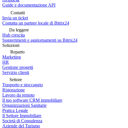
Guide e documentazione API
Contatti
Invia un ticket
Contatta un partner locale di Bitrix24
Da leggere
Hub crescita
Suggerimenti e aggiornamenti su Bitrix24
Soluzioni
Reparto
Marketing
HR
Gestione progetti
Servizio clienti
Settore
Trasporto e stoccaggio
Ristorazione
Lavoro da remoto
Il tuo software CRM immobiliare
Organizzazioni Sanitarie
Pratica Legale
Il Settore Immobiliare
Società di Consulenza
Aziende del Turismo