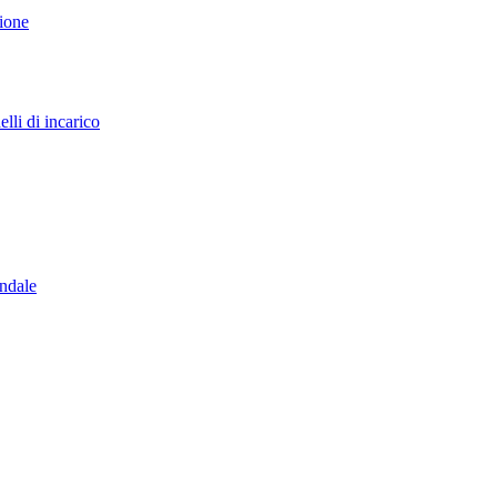
sione
lli di incarico
endale