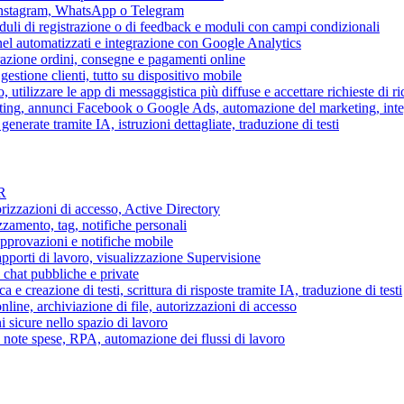
 Instagram, WhatsApp o Telegram
duli di registrazione o di feedback e moduli con campi condizionali
nel automatizzati e integrazione con Google Analytics
razione ordini, consegne e pagamenti online
gestione clienti, tutto su dispositivo mobile
o, utilizzare le app di messaggistica più diffuse e accettare richieste di r
eting, annunci Facebook o Google Ads, automazione del marketing, in
generate tramite IA, istruzioni dettagliate, traduzione di testi
HR
torizzazioni di accesso, Active Directory
zamento, tag, notifiche personali
approvazioni e notifiche mobile
apporti di lavoro, visualizzazione Supervisione
chat pubbliche e private
 e creazione di testi, scrittura di risposte tramite IA, traduzione di testi
ne, archiviazione di file, autorizzazioni di accesso
i sicure nello spazio di lavoro
ni, note spese, RPA, automazione dei flussi di lavoro