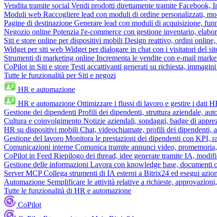
Vendita tramite social
Vendi prodotti direttamente tramite Facebook,
Moduli web
Raccogliere lead con moduli di ordine personalizzati, mo
Pagine di destinazione
Generare lead con moduli di acquisizione, fun
Negozio online
Potenzia l'e-commerce con gestione inventario, elabo
Siti e store online per dispositivi mobili
Design reattivo, ordini online, 
Widget per siti web
Widget per dialogare in chat con i visitatori del sit
Strumenti di marketing online
Incrementa le vendite con e-mail mark
CoPilot in Siti e store
Testi accattivanti generati su richiesta, immagini 
Tutte le funzionalità per Siti e negozi
HR e automazione
HR e automazione
Ottimizzare i flussi di lavoro e gestire i dati 
Gestione dei dipendenti
Profili dei dipendenti, struttura aziendale, au
Cultura e coinvolgimento
Notizie aziendali, sondaggi, badge di apprez
HR su dispositivi mobili
Chat, videochiamate, profili dei dipendenti, 
Gestione del lavoro
Monitora le prestazioni dei dipendenti con KPI, r
Comunicazioni interne
Comunica tramite annunci video, promemoria, 
CoPilot in Feed
Riepilogo dei thread, idee generate tramite IA, modifica
Gestione delle informazioni
Lavora con knowledge base, documenti onli
Server MCP
Collega strumenti di IA esterni a Bitrix24 ed esegui azion
Automazione
Semplificare le attività relative a richieste, approvazio
Tutte le funzionalità di HR e automazione
CoPilot