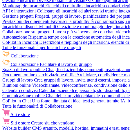
Gestione incarichi
Diverse modalità di visualizzazione degli incarichi
Monitoraggio incarichi
Elenchi di controllo e incarichi secondari, rie
API e integrazioni
Collegare gli incarichi ad altri servizi tramite inte
Gestione progetti
Progetti, gruppi di lavoro, pianificazione dei progetti
Prestazioni dei dipendenti
Favorisci la produttività con rapporti sugli i
Incarichi su dispositivi mobili
Creazione e monitoraggio degli incarich
Collaborazione sui progetti
Lavora più velocemente con chat, videochia
Automazione
Risparmia tempo con la creazione automatica degli incar
CoPilot in Incarichi
Descrizioni e riepiloghi degli incarichi, elenchi d
Tutte le funzionalità per Incarichi e progetti
Collaborazione
Collaborazione
Facilitare il lavoro di gruppo
Spazio di lavoro online
Chat, feed aziendale, commenti, reazioni, ann
Documenti online e archiviazione di file
Archiviare, condividere e mod
Gruppi di lavoro
Crea gruppi di lavoro, invita utenti esterni, imposta a
Riunioni online
Videochiamate, videoconferenze, condivisione dello sc
Calendari condivisi
Calendari aziendali e personali, slot disponibili, p
Comunicazione mobile
Chat del team, videochiamate, commenti, calen
CoPilot in Chat
Una fonte illimitata di idee, testi generati tramite IA, 
Tutte le funzionalità di Collaborazione
Siti e store
Siti e store
Creare siti che vendono
Website builder
CMS gratuito, modelli, hosting, immagini e testi genera