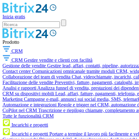
Inizia gratis
Prodotto
CRM
CRM
Gestire vendite e clienti con facilità
Gestione delle vendite
Gestire lead, affari, contatti, pipeline, autorizz
Contact center
Comunicazioni omnicanale tramite moduli CRM, widget 
Collaborazione del team di vendita
Chat, videochiamate, incarichi, ca
Facilitazione delle vendite
Preventivi, fatture, pagamenti, cataloghi, i
Analisi e rapporti
Analizza funnel di vendita, prestazioni dei dipendent
CRM su dispositivi mobili
Lead, affari, fatture, pagamenti, telefonia,
Marketing
Campagne e-mail, annunci sui social media, SMS, telemark
Automazione e integrazioni
Regole e trigger nel CRM, automazione dei
CoPilot nel CRM
Trascrizione e riepilogo chiamate, completamento au
Tutte le funzionalità CRM
Incarichi e progetti
Incarichi e progetti
Portare a termine il lavoro più facilmente e v