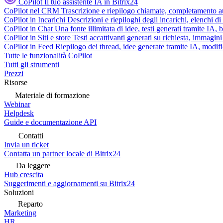
CoPilot
Il tuo assistente IA in Bitrix24
CoPilot nel CRM
Trascrizione e riepilogo chiamate, completamento au
CoPilot in Incarichi
Descrizioni e riepiloghi degli incarichi, elenchi d
CoPilot in Chat
Una fonte illimitata di idee, testi generati tramite IA, 
CoPilot in Siti e store
Testi accattivanti generati su richiesta, immagini 
CoPilot in Feed
Riepilogo dei thread, idee generate tramite IA, modifica
Tutte le funzionalità CoPilot
Tutti gli strumenti
Prezzi
Risorse
Materiale di formazione
Webinar
Helpdesk
Guide e documentazione API
Contatti
Invia un ticket
Contatta un partner locale di Bitrix24
Da leggere
Hub crescita
Suggerimenti e aggiornamenti su Bitrix24
Soluzioni
Reparto
Marketing
HR