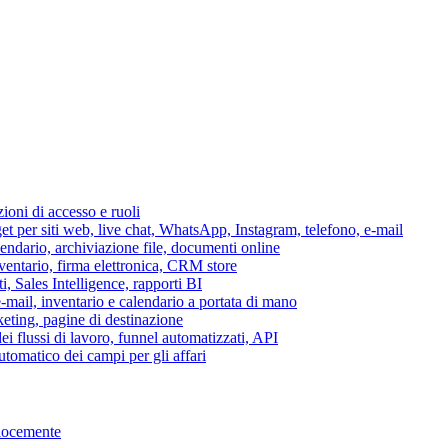
azioni di accesso e ruoli
per siti web, live chat, WhatsApp, Instagram, telefono, e-mail
lendario, archiviazione file, documenti online
nventario, firma elettronica, CRM store
i, Sales Intelligence, rapporti BI
 e-mail, inventario e calendario a portata di mano
eting, pagine di destinazione
 flussi di lavoro, funnel automatizzati, API
tomatico dei campi per gli affari
elocemente