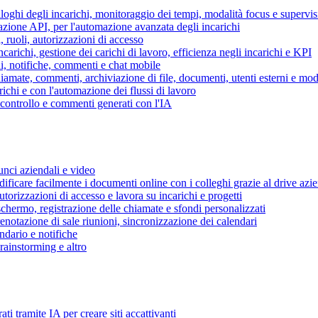
piloghi degli incarichi, monitoraggio dei tempi, modalità focus e supervi
grazione API, per l'automazione avanzata degli incarichi
, ruoli, autorizzazioni di accesso
ncarichi, gestione dei carichi di lavoro, efficienza negli incarichi e KPI
i, notifiche, commenti e chat mobile
mate, commenti, archiviazione di file, documenti, utenti esterni e mode
ichi e con l'automazione dei flussi di lavoro
i controllo e commenti generati con l'IA
unci aziendali e video
ificare facilmente i documenti online con i colleghi grazie al drive azi
utorizzazioni di accesso e lavora su incarichi e progetti
hermo, registrazione delle chiamate e sfondi personalizzati
renotazione di sale riunioni, sincronizzazione dei calendari
dario e notifiche
brainstorming e altro
ti tramite IA per creare siti accattivanti