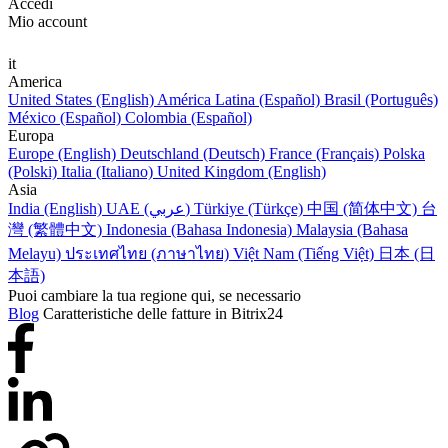
Accedi
Mio account
it
America
United States (English)
América Latina (Español)
Brasil (Português)
México (Español)
Colombia (Español)
Europa
Europe (English)
Deutschland (Deutsch)
France (Français)
Polska
(Polski)
Italia (Italiano)
United Kingdom (English)
Asia
India (English)
UAE (عربي)
Türkiye (Türkçe)
中国 (简体中文)
台
灣 (繁體中文)
Indonesia (Bahasa Indonesia)
Malaysia (Bahasa
Melayu)
ประเทศไทย (ภาษาไทย)
Việt Nam (Tiếng Việt)
日本 (日
本語)
Puoi cambiare la tua regione qui, se necessario
Blog
Caratteristiche delle fatture in Bitrix24