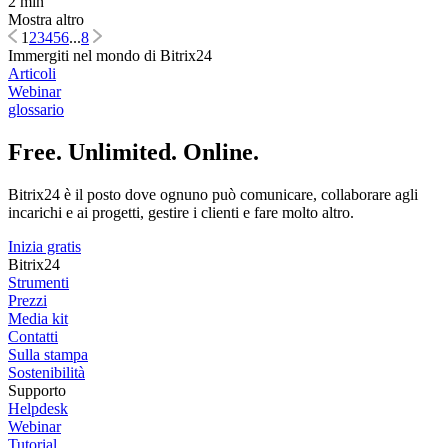
2 min
Mostra altro
1
2
3
4
5
6
...
8
Immergiti nel mondo di Bitrix24
Articoli
Webinar
glossario
Free. Unlimited. Online.
Bitrix24 è il posto dove ognuno può comunicare, collaborare agli
incarichi e ai progetti, gestire i clienti e fare molto altro.
Inizia gratis
Bitrix24
Strumenti
Prezzi
Media kit
Contatti
Sulla stampa
Sostenibilità
Supporto
Helpdesk
Webinar
Tutorial