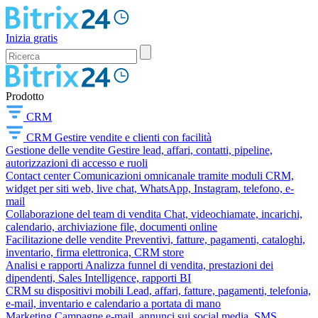
Inizia gratis
Prodotto
CRM
CRM
Gestire vendite e clienti con facilità
Gestione delle vendite
Gestire lead, affari, contatti, pipeline,
autorizzazioni di accesso e ruoli
Contact center
Comunicazioni omnicanale tramite moduli CRM,
widget per siti web, live chat, WhatsApp, Instagram, telefono, e-
mail
Collaborazione del team di vendita
Chat, videochiamate, incarichi,
calendario, archiviazione file, documenti online
Facilitazione delle vendite
Preventivi, fatture, pagamenti, cataloghi,
inventario, firma elettronica, CRM store
Analisi e rapporti
Analizza funnel di vendita, prestazioni dei
dipendenti, Sales Intelligence, rapporti BI
CRM su dispositivi mobili
Lead, affari, fatture, pagamenti, telefonia,
e-mail, inventario e calendario a portata di mano
Marketing
Campagne e-mail, annunci sui social media, SMS,