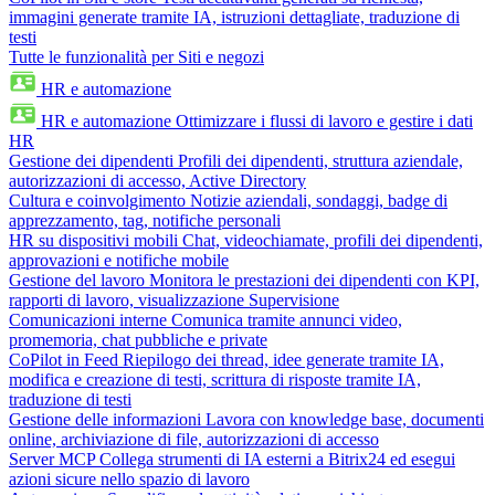
immagini generate tramite IA, istruzioni dettagliate, traduzione di
testi
Tutte le funzionalità per Siti e negozi
HR e automazione
HR e automazione
Ottimizzare i flussi di lavoro e gestire i dati
HR
Gestione dei dipendenti
Profili dei dipendenti, struttura aziendale,
autorizzazioni di accesso, Active Directory
Cultura e coinvolgimento
Notizie aziendali, sondaggi, badge di
apprezzamento, tag, notifiche personali
HR su dispositivi mobili
Chat, videochiamate, profili dei dipendenti,
approvazioni e notifiche mobile
Gestione del lavoro
Monitora le prestazioni dei dipendenti con KPI,
rapporti di lavoro, visualizzazione Supervisione
Comunicazioni interne
Comunica tramite annunci video,
promemoria, chat pubbliche e private
CoPilot in Feed
Riepilogo dei thread, idee generate tramite IA,
modifica e creazione di testi, scrittura di risposte tramite IA,
traduzione di testi
Gestione delle informazioni
Lavora con knowledge base, documenti
online, archiviazione di file, autorizzazioni di accesso
Server MCP
Collega strumenti di IA esterni a Bitrix24 ed esegui
azioni sicure nello spazio di lavoro