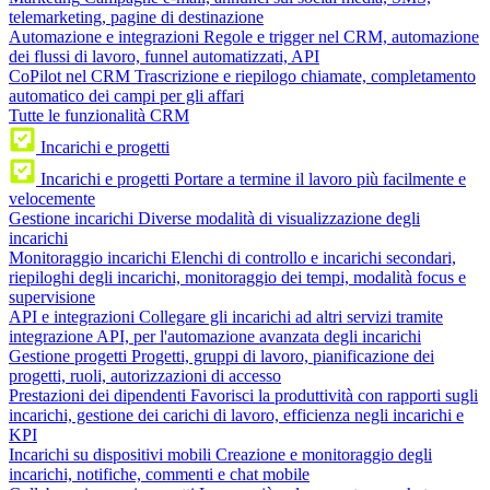
telemarketing, pagine di destinazione
Automazione e integrazioni
Regole e trigger nel CRM, automazione
dei flussi di lavoro, funnel automatizzati, API
CoPilot nel CRM
Trascrizione e riepilogo chiamate, completamento
automatico dei campi per gli affari
Tutte le funzionalità CRM
Incarichi e progetti
Incarichi e progetti
Portare a termine il lavoro più facilmente e
velocemente
Gestione incarichi
Diverse modalità di visualizzazione degli
incarichi
Monitoraggio incarichi
Elenchi di controllo e incarichi secondari,
riepiloghi degli incarichi, monitoraggio dei tempi, modalità focus e
supervisione
API e integrazioni
Collegare gli incarichi ad altri servizi tramite
integrazione API, per l'automazione avanzata degli incarichi
Gestione progetti
Progetti, gruppi di lavoro, pianificazione dei
progetti, ruoli, autorizzazioni di accesso
Prestazioni dei dipendenti
Favorisci la produttività con rapporti sugli
incarichi, gestione dei carichi di lavoro, efficienza negli incarichi e
KPI
Incarichi su dispositivi mobili
Creazione e monitoraggio degli
incarichi, notifiche, commenti e chat mobile