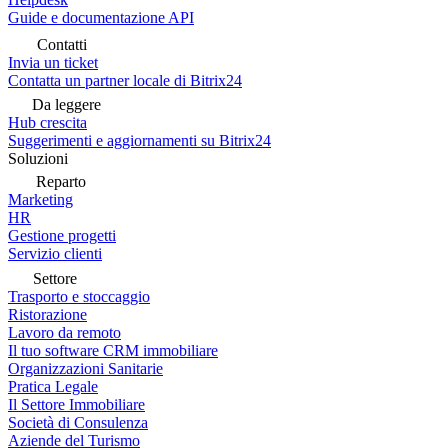
Guide e documentazione API
Contatti
Invia un ticket
Contatta un partner locale di Bitrix24
Da leggere
Hub crescita
Suggerimenti e aggiornamenti su Bitrix24
Soluzioni
Reparto
Marketing
HR
Gestione progetti
Servizio clienti
Settore
Trasporto e stoccaggio
Ristorazione
Lavoro da remoto
Il tuo software CRM immobiliare
Organizzazioni Sanitarie
Pratica Legale
Il Settore Immobiliare
Società di Consulenza
Aziende del Turismo