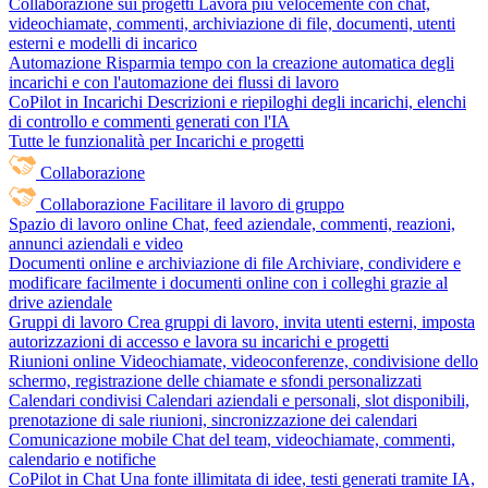
Collaborazione sui progetti
Lavora più velocemente con chat,
videochiamate, commenti, archiviazione di file, documenti, utenti
esterni e modelli di incarico
Automazione
Risparmia tempo con la creazione automatica degli
incarichi e con l'automazione dei flussi di lavoro
CoPilot in Incarichi
Descrizioni e riepiloghi degli incarichi, elenchi
di controllo e commenti generati con l'IA
Tutte le funzionalità per Incarichi e progetti
Collaborazione
Collaborazione
Facilitare il lavoro di gruppo
Spazio di lavoro online
Chat, feed aziendale, commenti, reazioni,
annunci aziendali e video
Documenti online e archiviazione di file
Archiviare, condividere e
modificare facilmente i documenti online con i colleghi grazie al
drive aziendale
Gruppi di lavoro
Crea gruppi di lavoro, invita utenti esterni, imposta
autorizzazioni di accesso e lavora su incarichi e progetti
Riunioni online
Videochiamate, videoconferenze, condivisione dello
schermo, registrazione delle chiamate e sfondi personalizzati
Calendari condivisi
Calendari aziendali e personali, slot disponibili,
prenotazione di sale riunioni, sincronizzazione dei calendari
Comunicazione mobile
Chat del team, videochiamate, commenti,
calendario e notifiche
CoPilot in Chat
Una fonte illimitata di idee, testi generati tramite IA,