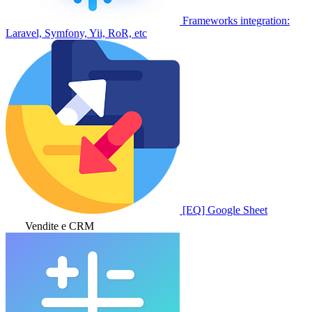
Frameworks integration:
Laravel, Symfony, Yii, RoR, etc
[EQ] Google Sheet
Vendite e CRM