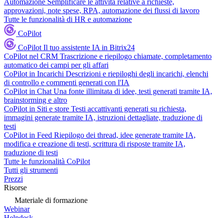
Automazione
Semplificare le attività relative a richieste,
approvazioni, note spese, RPA, automazione dei flussi di lavoro
Tutte le funzionalità di HR e automazione
CoPilot
CoPilot
Il tuo assistente IA in Bitrix24
CoPilot nel CRM
Trascrizione e riepilogo chiamate, completamento
automatico dei campi per gli affari
CoPilot in Incarichi
Descrizioni e riepiloghi degli incarichi, elenchi
di controllo e commenti generati con l'IA
CoPilot in Chat
Una fonte illimitata di idee, testi generati tramite IA,
brainstorming e altro
CoPilot in Siti e store
Testi accattivanti generati su richiesta,
immagini generate tramite IA, istruzioni dettagliate, traduzione di
testi
CoPilot in Feed
Riepilogo dei thread, idee generate tramite IA,
modifica e creazione di testi, scrittura di risposte tramite IA,
traduzione di testi
Tutte le funzionalità CoPilot
Tutti gli strumenti
Prezzi
Risorse
Materiale di formazione
Webinar
Helpdesk