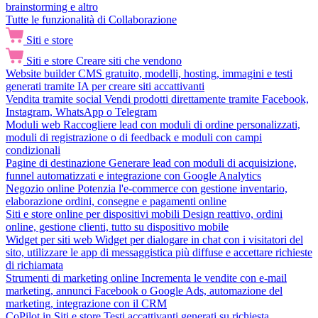
brainstorming e altro
Tutte le funzionalità di Collaborazione
Siti e store
Siti e store
Creare siti che vendono
Website builder
CMS gratuito, modelli, hosting, immagini e testi
generati tramite IA per creare siti accattivanti
Vendita tramite social
Vendi prodotti direttamente tramite Facebook,
Instagram, WhatsApp o Telegram
Moduli web
Raccogliere lead con moduli di ordine personalizzati,
moduli di registrazione o di feedback e moduli con campi
condizionali
Pagine di destinazione
Generare lead con moduli di acquisizione,
funnel automatizzati e integrazione con Google Analytics
Negozio online
Potenzia l'e-commerce con gestione inventario,
elaborazione ordini, consegne e pagamenti online
Siti e store online per dispositivi mobili
Design reattivo, ordini
online, gestione clienti, tutto su dispositivo mobile
Widget per siti web
Widget per dialogare in chat con i visitatori del
sito, utilizzare le app di messaggistica più diffuse e accettare richieste
di richiamata
Strumenti di marketing online
Incrementa le vendite con e-mail
marketing, annunci Facebook o Google Ads, automazione del
marketing, integrazione con il CRM
CoPilot in Siti e store
Testi accattivanti generati su richiesta,