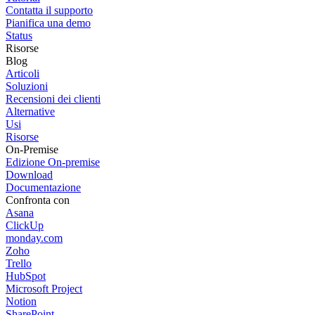
Contatta il supporto
Pianifica una demo
Status
Risorse
Blog
Articoli
Soluzioni
Recensioni dei clienti
Alternative
Usi
Risorse
On-Premise
Edizione On-premise
Download
Documentazione
Confronta con
Asana
ClickUp
monday.com
Zoho
Trello
HubSpot
Microsoft Project
Notion
SharePoint