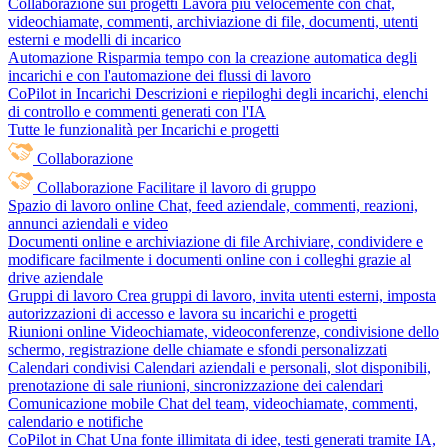
Collaborazione sui progetti
Lavora più velocemente con chat,
videochiamate, commenti, archiviazione di file, documenti, utenti
esterni e modelli di incarico
Automazione
Risparmia tempo con la creazione automatica degli
incarichi e con l'automazione dei flussi di lavoro
CoPilot in Incarichi
Descrizioni e riepiloghi degli incarichi, elenchi
di controllo e commenti generati con l'IA
Tutte le funzionalità per Incarichi e progetti
Collaborazione
Collaborazione
Facilitare il lavoro di gruppo
Spazio di lavoro online
Chat, feed aziendale, commenti, reazioni,
annunci aziendali e video
Documenti online e archiviazione di file
Archiviare, condividere e
modificare facilmente i documenti online con i colleghi grazie al
drive aziendale
Gruppi di lavoro
Crea gruppi di lavoro, invita utenti esterni, imposta
autorizzazioni di accesso e lavora su incarichi e progetti
Riunioni online
Videochiamate, videoconferenze, condivisione dello
schermo, registrazione delle chiamate e sfondi personalizzati
Calendari condivisi
Calendari aziendali e personali, slot disponibili,
prenotazione di sale riunioni, sincronizzazione dei calendari
Comunicazione mobile
Chat del team, videochiamate, commenti,
calendario e notifiche
CoPilot in Chat
Una fonte illimitata di idee, testi generati tramite IA,