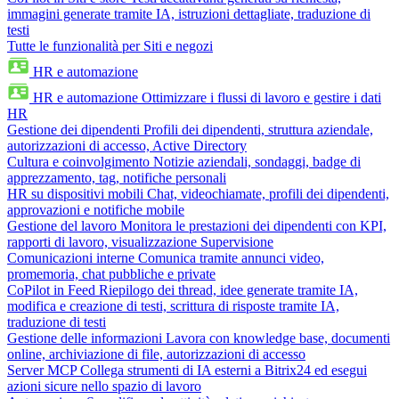
immagini generate tramite IA, istruzioni dettagliate, traduzione di
testi
Tutte le funzionalità per Siti e negozi
HR e automazione
HR e automazione
Ottimizzare i flussi di lavoro e gestire i dati
HR
Gestione dei dipendenti
Profili dei dipendenti, struttura aziendale,
autorizzazioni di accesso, Active Directory
Cultura e coinvolgimento
Notizie aziendali, sondaggi, badge di
apprezzamento, tag, notifiche personali
HR su dispositivi mobili
Chat, videochiamate, profili dei dipendenti,
approvazioni e notifiche mobile
Gestione del lavoro
Monitora le prestazioni dei dipendenti con KPI,
rapporti di lavoro, visualizzazione Supervisione
Comunicazioni interne
Comunica tramite annunci video,
promemoria, chat pubbliche e private
CoPilot in Feed
Riepilogo dei thread, idee generate tramite IA,
modifica e creazione di testi, scrittura di risposte tramite IA,
traduzione di testi
Gestione delle informazioni
Lavora con knowledge base, documenti
online, archiviazione di file, autorizzazioni di accesso
Server MCP
Collega strumenti di IA esterni a Bitrix24 ed esegui
azioni sicure nello spazio di lavoro