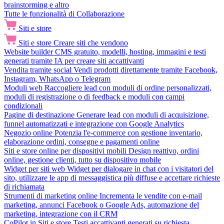
brainstorming e altro
Tutte le funzionalità di Collaborazione
Siti e store
Siti e store
Creare siti che vendono
Website builder
CMS gratuito, modelli, hosting, immagini e testi
generati tramite IA per creare siti accattivanti
Vendita tramite social
Vendi prodotti direttamente tramite Facebook,
Instagram, WhatsApp o Telegram
Moduli web
Raccogliere lead con moduli di ordine personalizzati,
moduli di registrazione o di feedback e moduli con campi
condizionali
Pagine di destinazione
Generare lead con moduli di acquisizione,
funnel automatizzati e integrazione con Google Analytics
Negozio online
Potenzia l'e-commerce con gestione inventario,
elaborazione ordini, consegne e pagamenti online
Siti e store online per dispositivi mobili
Design reattivo, ordini
online, gestione clienti, tutto su dispositivo mobile
Widget per siti web
Widget per dialogare in chat con i visitatori del
sito, utilizzare le app di messaggistica più diffuse e accettare richieste
di richiamata
Strumenti di marketing online
Incrementa le vendite con e-mail
marketing, annunci Facebook o Google Ads, automazione del
marketing, integrazione con il CRM
CoPilot in Siti e store
Testi accattivanti generati su richiesta,