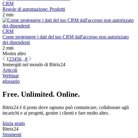
CRM
Regole di automazione: Prodotti
2 min
CRM
Come proteggere i dati del tuo CRM dall'accesso non autorizzato
dei dipendenti
2 min
Mostra altro
1
2
3
4
5
6
...
8
Immergiti nel mondo di Bitrix24
Articoli
Webinar
glossario
Free. Unlimited. Online.
Bitrix24 è il posto dove ognuno può comunicare, collaborare agli
incarichi e ai progetti, gestire i clienti e fare molto altro.
Inizia gratis
Bitrix24
Strumenti