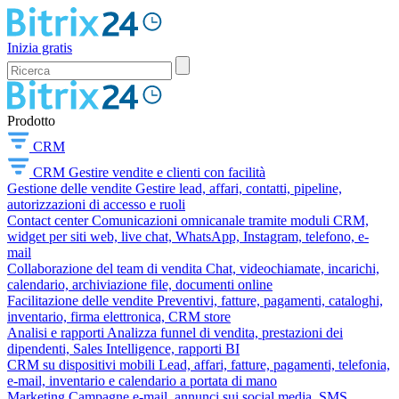
Inizia gratis
Prodotto
CRM
CRM
Gestire vendite e clienti con facilità
Gestione delle vendite
Gestire lead, affari, contatti, pipeline,
autorizzazioni di accesso e ruoli
Contact center
Comunicazioni omnicanale tramite moduli CRM,
widget per siti web, live chat, WhatsApp, Instagram, telefono, e-
mail
Collaborazione del team di vendita
Chat, videochiamate, incarichi,
calendario, archiviazione file, documenti online
Facilitazione delle vendite
Preventivi, fatture, pagamenti, cataloghi,
inventario, firma elettronica, CRM store
Analisi e rapporti
Analizza funnel di vendita, prestazioni dei
dipendenti, Sales Intelligence, rapporti BI
CRM su dispositivi mobili
Lead, affari, fatture, pagamenti, telefonia,
e-mail, inventario e calendario a portata di mano
Marketing
Campagne e-mail, annunci sui social media, SMS,