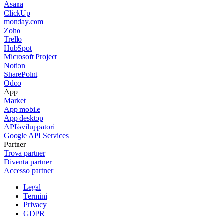
Asana
ClickUp
monday.com
Zoho
Trello
HubSpot
Microsoft Project
Notion
SharePoint
Odoo
App
Market
App mobile
App desktop
API/sviluppatori
Google API Services
Partner
Trova partner
Diventa partner
Accesso partner
Legal
Termini
Privacy
GDPR