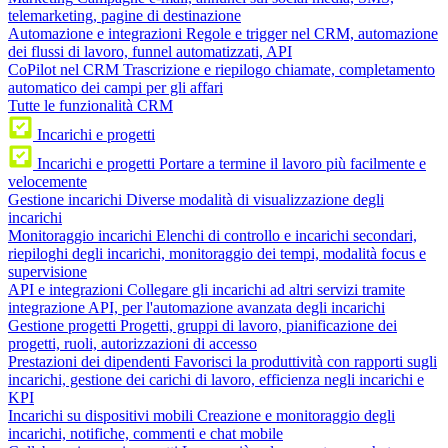
telemarketing, pagine di destinazione
Automazione e integrazioni
Regole e trigger nel CRM, automazione
dei flussi di lavoro, funnel automatizzati, API
CoPilot nel CRM
Trascrizione e riepilogo chiamate, completamento
automatico dei campi per gli affari
Tutte le funzionalità CRM
Incarichi e progetti
Incarichi e progetti
Portare a termine il lavoro più facilmente e
velocemente
Gestione incarichi
Diverse modalità di visualizzazione degli
incarichi
Monitoraggio incarichi
Elenchi di controllo e incarichi secondari,
riepiloghi degli incarichi, monitoraggio dei tempi, modalità focus e
supervisione
API e integrazioni
Collegare gli incarichi ad altri servizi tramite
integrazione API, per l'automazione avanzata degli incarichi
Gestione progetti
Progetti, gruppi di lavoro, pianificazione dei
progetti, ruoli, autorizzazioni di accesso
Prestazioni dei dipendenti
Favorisci la produttività con rapporti sugli
incarichi, gestione dei carichi di lavoro, efficienza negli incarichi e
KPI
Incarichi su dispositivi mobili
Creazione e monitoraggio degli
incarichi, notifiche, commenti e chat mobile