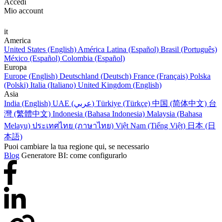
Accedi
Mio account
it
America
United States (English)
América Latina (Español)
Brasil (Português)
México (Español)
Colombia (Español)
Europa
Europe (English)
Deutschland (Deutsch)
France (Français)
Polska
(Polski)
Italia (Italiano)
United Kingdom (English)
Asia
India (English)
UAE (عربي)
Türkiye (Türkçe)
中国 (简体中文)
台
灣 (繁體中文)
Indonesia (Bahasa Indonesia)
Malaysia (Bahasa
Melayu)
ประเทศไทย (ภาษาไทย)
Việt Nam (Tiếng Việt)
日本 (日
本語)
Puoi cambiare la tua regione qui, se necessario
Blog
Generatore BI: come configurarlo