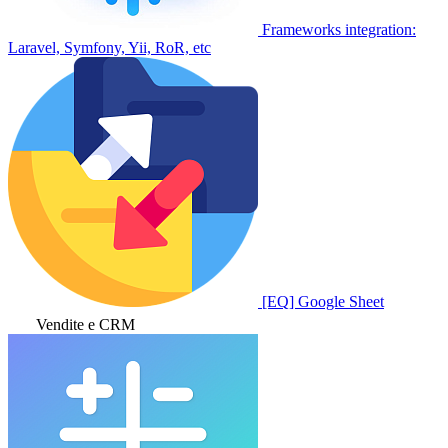
Frameworks integration:
Laravel, Symfony, Yii, RoR, etc
[EQ] Google Sheet
Vendite e CRM