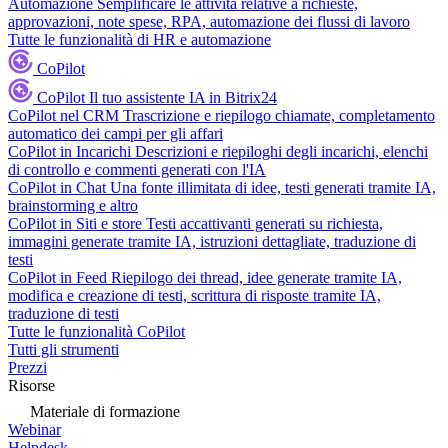
Automazione
Semplificare le attività relative a richieste,
approvazioni, note spese, RPA, automazione dei flussi di lavoro
Tutte le funzionalità di HR e automazione
CoPilot
CoPilot
Il tuo assistente IA in Bitrix24
CoPilot nel CRM
Trascrizione e riepilogo chiamate, completamento
automatico dei campi per gli affari
CoPilot in Incarichi
Descrizioni e riepiloghi degli incarichi, elenchi
di controllo e commenti generati con l'IA
CoPilot in Chat
Una fonte illimitata di idee, testi generati tramite IA,
brainstorming e altro
CoPilot in Siti e store
Testi accattivanti generati su richiesta,
immagini generate tramite IA, istruzioni dettagliate, traduzione di
testi
CoPilot in Feed
Riepilogo dei thread, idee generate tramite IA,
modifica e creazione di testi, scrittura di risposte tramite IA,
traduzione di testi
Tutte le funzionalità CoPilot
Tutti gli strumenti
Prezzi
Risorse
Materiale di formazione
Webinar
Helpdesk