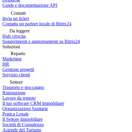
Guide e documentazione API
Contatti
Invia un ticket
Contatta un partner locale di Bitrix24
Da leggere
Hub crescita
Suggerimenti e aggiornamenti su Bitrix24
Soluzioni
Reparto
Marketing
HR
Gestione progetti
Servizio clienti
Settore
Trasporto e stoccaggio
Ristorazione
Lavoro da remoto
Il tuo software CRM immobiliare
Organizzazioni Sanitarie
Pratica Legale
Il Settore Immobiliare
Società di Consulenza
Aziende del Turismo