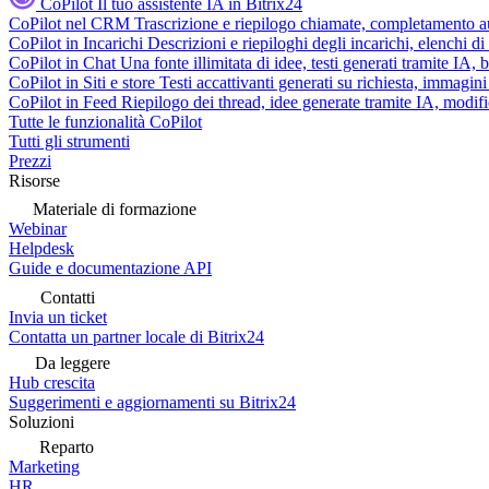
CoPilot
Il tuo assistente IA in Bitrix24
CoPilot nel CRM
Trascrizione e riepilogo chiamate, completamento au
CoPilot in Incarichi
Descrizioni e riepiloghi degli incarichi, elenchi d
CoPilot in Chat
Una fonte illimitata di idee, testi generati tramite IA, 
CoPilot in Siti e store
Testi accattivanti generati su richiesta, immagini 
CoPilot in Feed
Riepilogo dei thread, idee generate tramite IA, modifica
Tutte le funzionalità CoPilot
Tutti gli strumenti
Prezzi
Risorse
Materiale di formazione
Webinar
Helpdesk
Guide e documentazione API
Contatti
Invia un ticket
Contatta un partner locale di Bitrix24
Da leggere
Hub crescita
Suggerimenti e aggiornamenti su Bitrix24
Soluzioni
Reparto
Marketing
HR