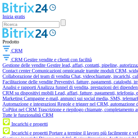
Inizia gratis
Prodotto
CRM
CRM
Gestire vendite e clienti con facilità
Gestione delle vendite
Gestire lead, affari, contatti, pipeline, autorizz
Contact center
Comunicazioni omnicanale tramite moduli CRM, widget 
Collaborazione del team di vendita
Chat, videochiamate, incarichi, ca
Facilitazione delle vendite
Preventivi, fatture, pagamenti, cataloghi, i
Analisi e rapporti
Analizza funnel di vendita, prestazioni dei dipendent
CRM su dispositivi mobili
Lead, affari, fatture, pagamenti, telefonia,
Marketing
Campagne e-mail, annunci sui social media, SMS, telemark
Automazione e integrazioni
Regole e trigger nel CRM, automazione dei
CoPilot nel CRM
Trascrizione e riepilogo chiamate, completamento au
Tutte le funzionalità CRM
Incarichi e progetti
Incarichi e progetti
Portare a termine il lavoro più facilmente e v