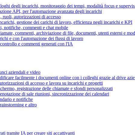
piloghi degli incarichi, monitoraggio dei tempi, modalità focus e supervi
grazione API, per l'automazione avanzata degli incarichi
, ruoli, autorizzazioni di accesso
ncarichi, gestione dei carichi di lavoro, efficienza negli incarichi e KPI
i, notifiche, commenti e chat mobile
mate, commenti, archiviazione di file, documenti, utenti esterni e mode
ichi e con l'automazione dei flussi di lavoro
i controllo e commenti generati con l'IA
unci aziendali e video
ificare facilmente i documenti online con i colleghi grazie al drive azi
utorizzazioni di accesso e lavora su incarichi e progetti
hermo, registrazione delle chiamate e sfondi personalizzati
renotazione di sale riunioni, sincronizzazione dei calendari
dario e notifiche
brainstorming e altro
ti tramite IA per creare siti accattivanti