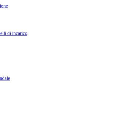
sione
lli di incarico
endale