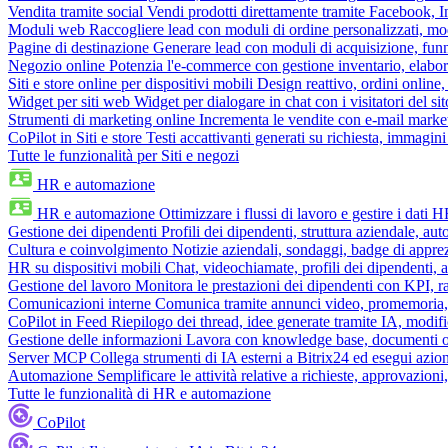
Vendita tramite social
Vendi prodotti direttamente tramite Facebook,
Moduli web
Raccogliere lead con moduli di ordine personalizzati, mo
Pagine di destinazione
Generare lead con moduli di acquisizione, fun
Negozio online
Potenzia l'e-commerce con gestione inventario, elabo
Siti e store online per dispositivi mobili
Design reattivo, ordini online, 
Widget per siti web
Widget per dialogare in chat con i visitatori del sit
Strumenti di marketing online
Incrementa le vendite con e-mail mark
CoPilot in Siti e store
Testi accattivanti generati su richiesta, immagini 
Tutte le funzionalità per Siti e negozi
HR e automazione
HR e automazione
Ottimizzare i flussi di lavoro e gestire i dati 
Gestione dei dipendenti
Profili dei dipendenti, struttura aziendale, au
Cultura e coinvolgimento
Notizie aziendali, sondaggi, badge di apprez
HR su dispositivi mobili
Chat, videochiamate, profili dei dipendenti, 
Gestione del lavoro
Monitora le prestazioni dei dipendenti con KPI, r
Comunicazioni interne
Comunica tramite annunci video, promemoria, 
CoPilot in Feed
Riepilogo dei thread, idee generate tramite IA, modifica
Gestione delle informazioni
Lavora con knowledge base, documenti onli
Server MCP
Collega strumenti di IA esterni a Bitrix24 ed esegui azion
Automazione
Semplificare le attività relative a richieste, approvazio
Tutte le funzionalità di HR e automazione
CoPilot