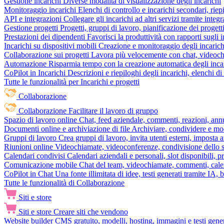
Gestione incarichi
Diverse modalità di visualizzazione degli incarichi
Monitoraggio incarichi
Elenchi di controllo e incarichi secondari, rie
API e integrazioni
Collegare gli incarichi ad altri servizi tramite inte
Gestione progetti
Progetti, gruppi di lavoro, pianificazione dei progetti
Prestazioni dei dipendenti
Favorisci la produttività con rapporti sugli i
Incarichi su dispositivi mobili
Creazione e monitoraggio degli incarich
Collaborazione sui progetti
Lavora più velocemente con chat, videochia
Automazione
Risparmia tempo con la creazione automatica degli incar
CoPilot in Incarichi
Descrizioni e riepiloghi degli incarichi, elenchi d
Tutte le funzionalità per Incarichi e progetti
Collaborazione
Collaborazione
Facilitare il lavoro di gruppo
Spazio di lavoro online
Chat, feed aziendale, commenti, reazioni, ann
Documenti online e archiviazione di file
Archiviare, condividere e mod
Gruppi di lavoro
Crea gruppi di lavoro, invita utenti esterni, imposta a
Riunioni online
Videochiamate, videoconferenze, condivisione dello sc
Calendari condivisi
Calendari aziendali e personali, slot disponibili, p
Comunicazione mobile
Chat del team, videochiamate, commenti, calen
CoPilot in Chat
Una fonte illimitata di idee, testi generati tramite IA, 
Tutte le funzionalità di Collaborazione
Siti e store
Siti e store
Creare siti che vendono
Website builder
CMS gratuito, modelli, hosting, immagini e testi genera