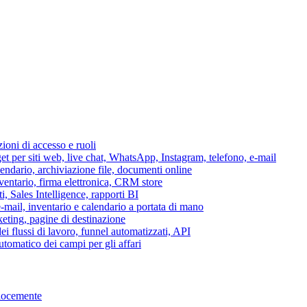
azioni di accesso e ruoli
per siti web, live chat, WhatsApp, Instagram, telefono, e-mail
lendario, archiviazione file, documenti online
nventario, firma elettronica, CRM store
i, Sales Intelligence, rapporti BI
 e-mail, inventario e calendario a portata di mano
eting, pagine di destinazione
 flussi di lavoro, funnel automatizzati, API
tomatico dei campi per gli affari
elocemente