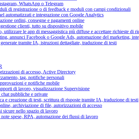
 Instagram, WhatsApp o Telegram
duli di registrazione o di feedback e moduli con campi condizionali
nel automatizzati e integrazione con Google Analytics
razione ordini, consegne e pagamenti online
gestione clienti, tutto su dispositivo mobile
o, utilizzare le app di messaggistica più diffuse e accettare richieste di r
eting, annunci Facebook o Google Ads, automazione del marketing, in
generate tramite IA, istruzioni dettagliate, traduzione di testi
HR
torizzazioni di accesso, Active Directory
zamento, tag, notifiche personali
approvazioni e notifiche mobile
apporti di lavoro, visualizzazione Supervisione
chat pubbliche e private
 e creazione di testi, scrittura di risposte tramite IA, traduzione di testi
ne, archiviazione di file, autorizzazioni di accesso
i sicure nello spazio di lavoro
ni, note spese, RPA, automazione dei flussi di lavoro