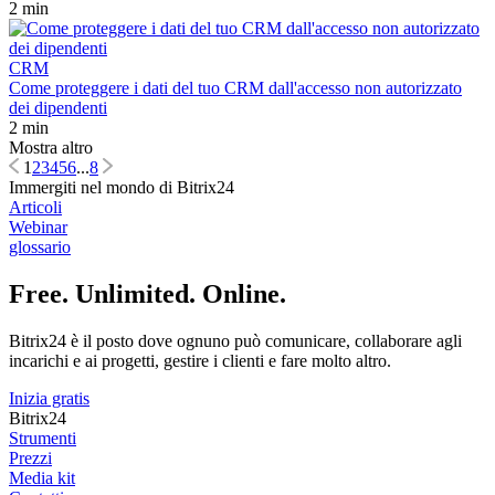
2 min
CRM
Come proteggere i dati del tuo CRM dall'accesso non autorizzato
dei dipendenti
2 min
Mostra altro
1
2
3
4
5
6
...
8
Immergiti nel mondo di Bitrix24
Articoli
Webinar
glossario
Free. Unlimited. Online.
Bitrix24 è il posto dove ognuno può comunicare, collaborare agli
incarichi e ai progetti, gestire i clienti e fare molto altro.
Inizia gratis
Bitrix24
Strumenti
Prezzi
Media kit