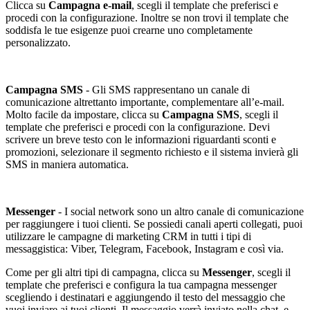
Clicca su
Campagna e-mail
, scegli il template che preferisci e
procedi con la configurazione. Inoltre se non trovi il template che
soddisfa le tue esigenze puoi crearne uno completamente
personalizzato.
Campagna SMS
- Gli SMS rappresentano un canale di
comunicazione altrettanto importante, complementare all’e-mail.
Molto facile da impostare, clicca su
Campagna SMS
, scegli il
template che preferisci e procedi con la configurazione. Devi
scrivere un breve testo con le informazioni riguardanti sconti e
promozioni, selezionare il segmento richiesto e il sistema invierà gli
SMS in maniera automatica.
Messenger
- I social network sono un altro canale di comunicazione
per raggiungere i tuoi clienti. Se possiedi canali aperti collegati, puoi
utilizzare le campagne di marketing CRM in tutti i tipi di
messaggistica: Viber, Telegram, Facebook, Instagram e così via.
Come per gli altri tipi di campagna, clicca su
Messenger
, scegli il
template che preferisci e configura la tua campagna messenger
scegliendo i destinatari e aggiungendo il testo del messaggio che
vuoi inviare ai tuoi clienti. Il messaggio verrà inviato nella chat, e