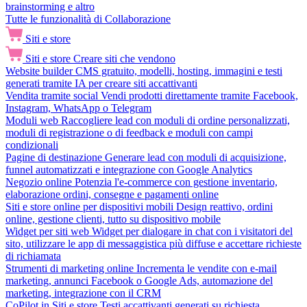
brainstorming e altro
Tutte le funzionalità di Collaborazione
Siti e store
Siti e store
Creare siti che vendono
Website builder
CMS gratuito, modelli, hosting, immagini e testi
generati tramite IA per creare siti accattivanti
Vendita tramite social
Vendi prodotti direttamente tramite Facebook,
Instagram, WhatsApp o Telegram
Moduli web
Raccogliere lead con moduli di ordine personalizzati,
moduli di registrazione o di feedback e moduli con campi
condizionali
Pagine di destinazione
Generare lead con moduli di acquisizione,
funnel automatizzati e integrazione con Google Analytics
Negozio online
Potenzia l'e-commerce con gestione inventario,
elaborazione ordini, consegne e pagamenti online
Siti e store online per dispositivi mobili
Design reattivo, ordini
online, gestione clienti, tutto su dispositivo mobile
Widget per siti web
Widget per dialogare in chat con i visitatori del
sito, utilizzare le app di messaggistica più diffuse e accettare richieste
di richiamata
Strumenti di marketing online
Incrementa le vendite con e-mail
marketing, annunci Facebook o Google Ads, automazione del
marketing, integrazione con il CRM
CoPilot in Siti e store
Testi accattivanti generati su richiesta,