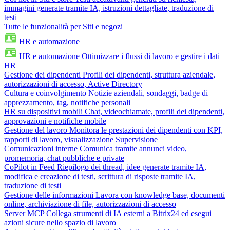
immagini generate tramite IA, istruzioni dettagliate, traduzione di
testi
Tutte le funzionalità per Siti e negozi
HR e automazione
HR e automazione
Ottimizzare i flussi di lavoro e gestire i dati
HR
Gestione dei dipendenti
Profili dei dipendenti, struttura aziendale,
autorizzazioni di accesso, Active Directory
Cultura e coinvolgimento
Notizie aziendali, sondaggi, badge di
apprezzamento, tag, notifiche personali
HR su dispositivi mobili
Chat, videochiamate, profili dei dipendenti,
approvazioni e notifiche mobile
Gestione del lavoro
Monitora le prestazioni dei dipendenti con KPI,
rapporti di lavoro, visualizzazione Supervisione
Comunicazioni interne
Comunica tramite annunci video,
promemoria, chat pubbliche e private
CoPilot in Feed
Riepilogo dei thread, idee generate tramite IA,
modifica e creazione di testi, scrittura di risposte tramite IA,
traduzione di testi
Gestione delle informazioni
Lavora con knowledge base, documenti
online, archiviazione di file, autorizzazioni di accesso
Server MCP
Collega strumenti di IA esterni a Bitrix24 ed esegui
azioni sicure nello spazio di lavoro