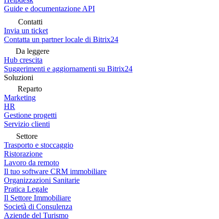
Guide e documentazione API
Contatti
Invia un ticket
Contatta un partner locale di Bitrix24
Da leggere
Hub crescita
Suggerimenti e aggiornamenti su Bitrix24
Soluzioni
Reparto
Marketing
HR
Gestione progetti
Servizio clienti
Settore
Trasporto e stoccaggio
Ristorazione
Lavoro da remoto
Il tuo software CRM immobiliare
Organizzazioni Sanitarie
Pratica Legale
Il Settore Immobiliare
Società di Consulenza
Aziende del Turismo