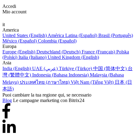
Accedi
Mio account
it
America
United States (English)
América Latina (Español)
Brasil (Português)
México (Español)
Colombia (Español)
Europa
Europe (English)
Deutschland (Deutsch)
France (Français)
Polska
(Polski)
Italia (Italiano)
United Kingdom (English)
Asia
India (English)
UAE (عربي)
Türkiye (Türkçe)
中国 (简体中文)
台
灣 (繁體中文)
Indonesia (Bahasa Indonesia)
Malaysia (Bahasa
Melayu)
ประเทศไทย (ภาษาไทย)
Việt Nam (Tiếng Việt)
日本 (日
本語)
Puoi cambiare la tua regione qui, se necessario
Blog
Le campagne marketing con Bitrix24