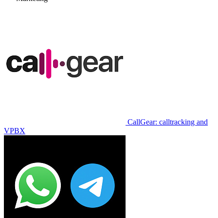
CallGear: calltracking and
VPBX