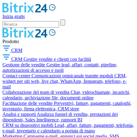
Inizia gratis
Prodotto
CRM
CRM
Gestire vendite e clienti con facilità
Gestione delle vendite
Gestire lead, affari, contatti, pipeline,
autorizzazioni di accesso e ruoli
Contact center
Comunicazioni omnicanale tramite moduli CRM,
widget per siti web, live chat, WhatsApp, Instagram, telefono, e-
mail
Collaborazione del team di vendita
Chat, videochiamate, incarichi,
calendario, archiviazione file, documenti online
Facilitazione delle vendite
Preventivi, fatture, pagamenti, cataloghi,
inventario, firma elettronica, CRM store
Analisi e rapporti
Analizza funnel di vendita, prestazioni dei
dipendenti, Sales Intelligence, rapporti BI
CRM su dispositivi mobili
Lead, affari, fatture, pagamenti, telefonia,
e-mail, inventario e calendario a portata di mano
Marketing
Campagne e-mail, annunci sui social media, SMS,