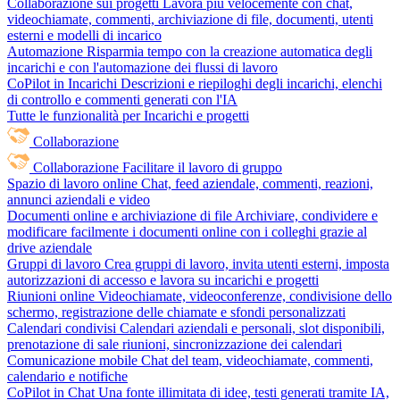
Collaborazione sui progetti
Lavora più velocemente con chat,
videochiamate, commenti, archiviazione di file, documenti, utenti
esterni e modelli di incarico
Automazione
Risparmia tempo con la creazione automatica degli
incarichi e con l'automazione dei flussi di lavoro
CoPilot in Incarichi
Descrizioni e riepiloghi degli incarichi, elenchi
di controllo e commenti generati con l'IA
Tutte le funzionalità per Incarichi e progetti
Collaborazione
Collaborazione
Facilitare il lavoro di gruppo
Spazio di lavoro online
Chat, feed aziendale, commenti, reazioni,
annunci aziendali e video
Documenti online e archiviazione di file
Archiviare, condividere e
modificare facilmente i documenti online con i colleghi grazie al
drive aziendale
Gruppi di lavoro
Crea gruppi di lavoro, invita utenti esterni, imposta
autorizzazioni di accesso e lavora su incarichi e progetti
Riunioni online
Videochiamate, videoconferenze, condivisione dello
schermo, registrazione delle chiamate e sfondi personalizzati
Calendari condivisi
Calendari aziendali e personali, slot disponibili,
prenotazione di sale riunioni, sincronizzazione dei calendari
Comunicazione mobile
Chat del team, videochiamate, commenti,
calendario e notifiche
CoPilot in Chat
Una fonte illimitata di idee, testi generati tramite IA,