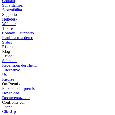
Contatti
Sulla stampa
Sostenibilità
Supporto
Helpdesk
Webinar
Tutorial
Contatta il supporto
Pianifica una demo
Status
Risorse
Blog
Articoli
Soluzioni
Recensioni dei clienti
Alternative
Usi
Risorse
On-Premise
Edizione On-premise
Download
Documentazione
Confronta con
Asana
ClickUp