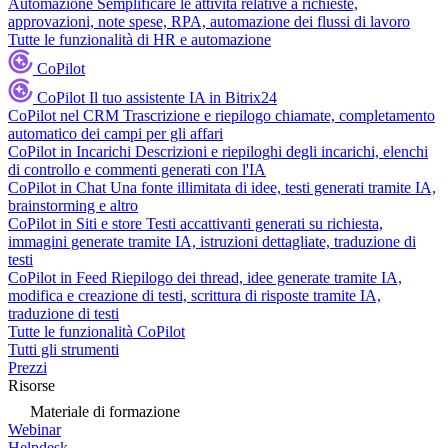
Automazione
Semplificare le attività relative a richieste,
approvazioni, note spese, RPA, automazione dei flussi di lavoro
Tutte le funzionalità di HR e automazione
CoPilot
CoPilot
Il tuo assistente IA in Bitrix24
CoPilot nel CRM
Trascrizione e riepilogo chiamate, completamento
automatico dei campi per gli affari
CoPilot in Incarichi
Descrizioni e riepiloghi degli incarichi, elenchi
di controllo e commenti generati con l'IA
CoPilot in Chat
Una fonte illimitata di idee, testi generati tramite IA,
brainstorming e altro
CoPilot in Siti e store
Testi accattivanti generati su richiesta,
immagini generate tramite IA, istruzioni dettagliate, traduzione di
testi
CoPilot in Feed
Riepilogo dei thread, idee generate tramite IA,
modifica e creazione di testi, scrittura di risposte tramite IA,
traduzione di testi
Tutte le funzionalità CoPilot
Tutti gli strumenti
Prezzi
Risorse
Materiale di formazione
Webinar
Helpdesk