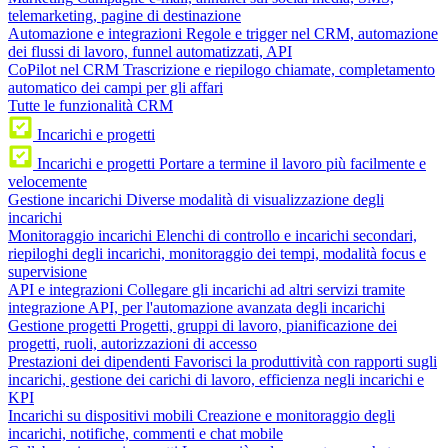
telemarketing, pagine di destinazione
Automazione e integrazioni
Regole e trigger nel CRM, automazione
dei flussi di lavoro, funnel automatizzati, API
CoPilot nel CRM
Trascrizione e riepilogo chiamate, completamento
automatico dei campi per gli affari
Tutte le funzionalità CRM
Incarichi e progetti
Incarichi e progetti
Portare a termine il lavoro più facilmente e
velocemente
Gestione incarichi
Diverse modalità di visualizzazione degli
incarichi
Monitoraggio incarichi
Elenchi di controllo e incarichi secondari,
riepiloghi degli incarichi, monitoraggio dei tempi, modalità focus e
supervisione
API e integrazioni
Collegare gli incarichi ad altri servizi tramite
integrazione API, per l'automazione avanzata degli incarichi
Gestione progetti
Progetti, gruppi di lavoro, pianificazione dei
progetti, ruoli, autorizzazioni di accesso
Prestazioni dei dipendenti
Favorisci la produttività con rapporti sugli
incarichi, gestione dei carichi di lavoro, efficienza negli incarichi e
KPI
Incarichi su dispositivi mobili
Creazione e monitoraggio degli
incarichi, notifiche, commenti e chat mobile