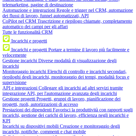
telemarketing, pagine di destinazione
Automazione e integrazioni
Regole e trigger nel CRM, automazione
dei flussi di lavoro, funnel automatizzati, API
CoPilot nel CRM
Trascrizione e riepilogo chiamate, completamento
automatico dei campi per gli affari
Tutte le funzionalità CRM
Incarichi e progetti
Incarichi e progetti
Portare a termine il lavoro più facilmente e
velocemente
Gestione incarichi
Diverse modalità di visualizzazione degli
incarichi
Monitoraggio incarichi
Elenchi di controllo e incarichi secondari,
riepiloghi degli incarichi, monitoraggio dei tempi, modalità focus e
supervisione
API e integrazioni
Collegare gli incarichi ad altri servizi tramite
integrazione API, per l'automazione avanzata degli incarichi
Gestione progetti
Progetti, gruppi di lavoro, pianificazione dei
progetti, ruoli, autorizzazioni di accesso
Prestazioni dei dipendenti
Favorisci la produttività con rapporti sugli
incarichi, gestione dei carichi di lavoro, efficienza negli incarichi e
KPI
Incarichi su dispositivi mobili
Creazione e monitoraggio degli
incarichi, notifiche, commenti e chat mobile