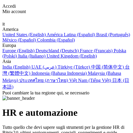
Accedi
Mio account
it
America
United States (English)
América Latina (Español)
Brasil (Português)
México (Español)
Colombia (Español)
Europa
Europe (English)
Deutschland (Deutsch)
France (Français)
Polska
(Polski)
Italia (Italiano)
United Kingdom (English)
Asia
India (English)
UAE (عربي)
Türkiye (Türkçe)
中国 (简体中文)
台
灣 (繁體中文)
Indonesia (Bahasa Indonesia)
Malaysia (Bahasa
Melayu)
ประเทศไทย (ภาษาไทย)
Việt Nam (Tiếng Việt)
日本 (日
本語)
Puoi cambiare la tua regione qui, se necessario
HR e automazione
Tutto quello che devi sapere sugli strumenti per la gestione HR di
Bitrix24: ultimi aggiornamenti, consigli, suggerimenti e guide.