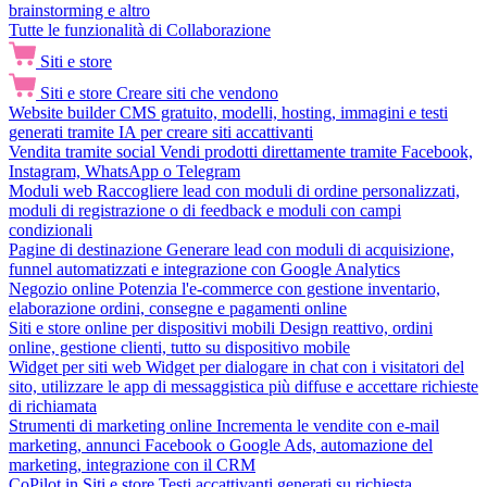
brainstorming e altro
Tutte le funzionalità di Collaborazione
Siti e store
Siti e store
Creare siti che vendono
Website builder
CMS gratuito, modelli, hosting, immagini e testi
generati tramite IA per creare siti accattivanti
Vendita tramite social
Vendi prodotti direttamente tramite Facebook,
Instagram, WhatsApp o Telegram
Moduli web
Raccogliere lead con moduli di ordine personalizzati,
moduli di registrazione o di feedback e moduli con campi
condizionali
Pagine di destinazione
Generare lead con moduli di acquisizione,
funnel automatizzati e integrazione con Google Analytics
Negozio online
Potenzia l'e-commerce con gestione inventario,
elaborazione ordini, consegne e pagamenti online
Siti e store online per dispositivi mobili
Design reattivo, ordini
online, gestione clienti, tutto su dispositivo mobile
Widget per siti web
Widget per dialogare in chat con i visitatori del
sito, utilizzare le app di messaggistica più diffuse e accettare richieste
di richiamata
Strumenti di marketing online
Incrementa le vendite con e-mail
marketing, annunci Facebook o Google Ads, automazione del
marketing, integrazione con il CRM
CoPilot in Siti e store
Testi accattivanti generati su richiesta,