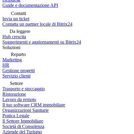
Guide e documentazione API
Contatti
Invia un ticket
Contatta un partner locale di Bitrix24
Da leggere
Hub crescita
Suggerimenti e aggiornamenti su Bitrix24
Soluzioni
Reparto
Marketing
HR
Gestione progetti
Servizio clienti
Settore
Trasporto e stoccaggio
Ristorazione
Lavoro da remoto
Il tuo software CRM immobiliare
Organizzazioni Sanitarie
Pratica Legale
Il Settore Immobiliare
Società di Consulenza
Aziende del Turismo