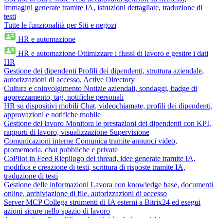
immagini generate tramite IA, istruzioni dettagliate, traduzione di
testi
Tutte le funzionalità per Siti e negozi
HR e automazione
HR e automazione
Ottimizzare i flussi di lavoro e gestire i dati
HR
Gestione dei dipendenti
Profili dei dipendenti, struttura aziendale,
autorizzazioni di accesso, Active Directory
Cultura e coinvolgimento
Notizie aziendali, sondaggi, badge di
apprezzamento, tag, notifiche personali
HR su dispositivi mobili
Chat, videochiamate, profili dei dipendenti,
approvazioni e notifiche mobile
Gestione del lavoro
Monitora le prestazioni dei dipendenti con KPI,
rapporti di lavoro, visualizzazione Supervisione
Comunicazioni interne
Comunica tramite annunci video,
promemoria, chat pubbliche e private
CoPilot in Feed
Riepilogo dei thread, idee generate tramite IA,
modifica e creazione di testi, scrittura di risposte tramite IA,
traduzione di testi
Gestione delle informazioni
Lavora con knowledge base, documenti
online, archiviazione di file, autorizzazioni di accesso
Server MCP
Collega strumenti di IA esterni a Bitrix24 ed esegui
azioni sicure nello spazio di lavoro