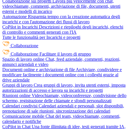
Collaborazione sui progetti
Lavora più velocemente con chat,
videochiamate, commenti, archiviazione di file, documenti, utenti
esterni e modelli di incarico
Automazione
Risparmia tempo con la creazione automatica degli
incarichi e con l'automazione dei flussi di lavoro
CoPilot in Incarichi
Descrizioni e riepiloghi degli incarichi, elenchi
di controllo e commenti generati con l'IA
Tutte le funzionalità per Incarichi e progetti
Collaborazione
Collaborazione
Facilitare il lavoro di gruppo
Spazio di lavoro online
Chat, feed aziendale, commenti, reazioni,
annunci aziendali e video
Documenti online e archiviazione di file
Archiviare, condividere e
modificare facilmente i documenti online con i colleghi grazie al
drive aziendale
Gruppi di lavoro
Crea gruppi di lavoro, invita utenti esterni, imposta
autorizzazioni di accesso e lavora su incarichi e progetti
Riunioni online
Videochiamate, videoconferenze, condivisione dello
schermo, registrazione delle chiamate e sfondi personalizzati
Calendari condivisi
Calendari aziendali e personali, slot disponibili,
prenotazione di sale riunioni, sincronizzazione dei calendari
Comunicazione mobile
Chat del team, videochiamate, commenti,
calendario e notifiche
CoPilot in Chat
Una fonte illimitata di idee, testi generati tramite IA,