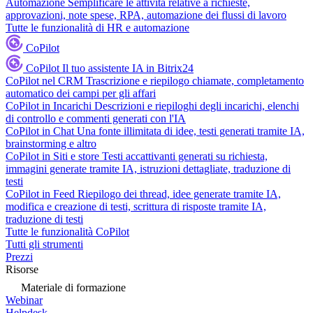
Automazione
Semplificare le attività relative a richieste,
approvazioni, note spese, RPA, automazione dei flussi di lavoro
Tutte le funzionalità di HR e automazione
CoPilot
CoPilot
Il tuo assistente IA in Bitrix24
CoPilot nel CRM
Trascrizione e riepilogo chiamate, completamento
automatico dei campi per gli affari
CoPilot in Incarichi
Descrizioni e riepiloghi degli incarichi, elenchi
di controllo e commenti generati con l'IA
CoPilot in Chat
Una fonte illimitata di idee, testi generati tramite IA,
brainstorming e altro
CoPilot in Siti e store
Testi accattivanti generati su richiesta,
immagini generate tramite IA, istruzioni dettagliate, traduzione di
testi
CoPilot in Feed
Riepilogo dei thread, idee generate tramite IA,
modifica e creazione di testi, scrittura di risposte tramite IA,
traduzione di testi
Tutte le funzionalità CoPilot
Tutti gli strumenti
Prezzi
Risorse
Materiale di formazione
Webinar
Helpdesk