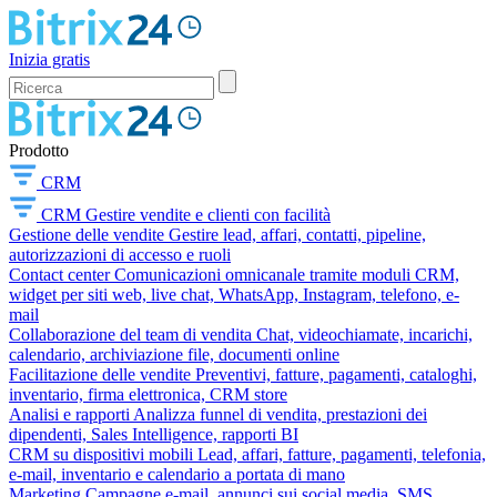
Inizia gratis
Prodotto
CRM
CRM
Gestire vendite e clienti con facilità
Gestione delle vendite
Gestire lead, affari, contatti, pipeline,
autorizzazioni di accesso e ruoli
Contact center
Comunicazioni omnicanale tramite moduli CRM,
widget per siti web, live chat, WhatsApp, Instagram, telefono, e-
mail
Collaborazione del team di vendita
Chat, videochiamate, incarichi,
calendario, archiviazione file, documenti online
Facilitazione delle vendite
Preventivi, fatture, pagamenti, cataloghi,
inventario, firma elettronica, CRM store
Analisi e rapporti
Analizza funnel di vendita, prestazioni dei
dipendenti, Sales Intelligence, rapporti BI
CRM su dispositivi mobili
Lead, affari, fatture, pagamenti, telefonia,
e-mail, inventario e calendario a portata di mano
Marketing
Campagne e-mail, annunci sui social media, SMS,