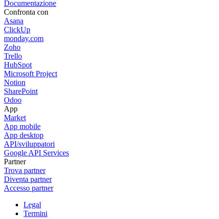
Documentazione
Confronta con
Asana
ClickUp
monday.com
Zoho
Trello
HubSpot
Microsoft Project
Notion
SharePoint
Odoo
App
Market
App mobile
App desktop
API/sviluppatori
Google API Services
Partner
Trova partner
Diventa partner
Accesso partner
Legal
Termini