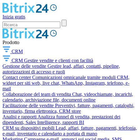
Inizia gratis
Prodotto
CRM
CRM
Gestire vendite e clienti con facilità
Gestione delle vendite
Gestire lead, affari, contatti, pipeline,
autorizzazioni di accesso e ruoli
Contact center
Comunicazioni omnicanale tramite moduli CRM,
widget per siti web, live chat, WhatsApp, Instagram, telefono, e-
mail
Collaborazione del team di vendita
Chat, videochiamate, incarichi,
calendario, archiviazione file, documenti online
Facilitazione delle vendite
Preventivi, fatture, pagamenti, cataloghi,
inventario, firma elettronica, CRM store
Analisi e rapporti
Analizza funnel di vendita, prestazioni dei
dipendenti, Sales Intelligence, rapporti BI
CRM su dispositivi mobili
Lead, affari, fatture, pagamenti, telefonia,
e-mail, inventario e calendario a portata di mano
Marketing
Campagne e-mail, annunci sui social media, SMS,