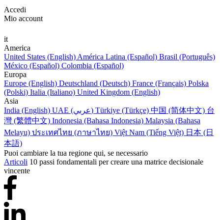
Accedi
Mio account
it
America
United States (English)
América Latina (Español)
Brasil (Português)
México (Español)
Colombia (Español)
Europa
Europe (English)
Deutschland (Deutsch)
France (Français)
Polska
(Polski)
Italia (Italiano)
United Kingdom (English)
Asia
India (English)
UAE (عربي)
Türkiye (Türkçe)
中国 (简体中文)
台
灣 (繁體中文)
Indonesia (Bahasa Indonesia)
Malaysia (Bahasa
Melayu)
ประเทศไทย (ภาษาไทย)
Việt Nam (Tiếng Việt)
日本 (日
本語)
Puoi cambiare la tua regione qui, se necessario
Articoli
10 passi fondamentali per creare una matrice decisionale
vincente