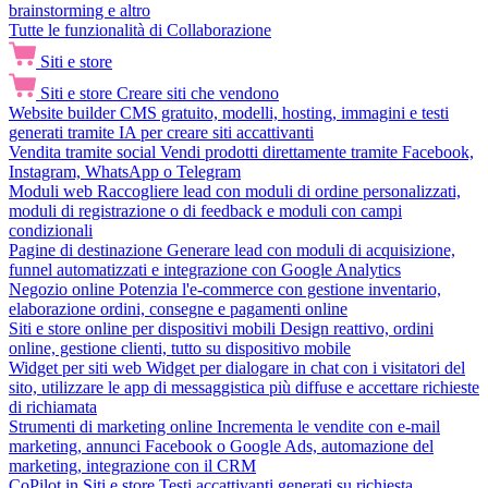
brainstorming e altro
Tutte le funzionalità di Collaborazione
Siti e store
Siti e store
Creare siti che vendono
Website builder
CMS gratuito, modelli, hosting, immagini e testi
generati tramite IA per creare siti accattivanti
Vendita tramite social
Vendi prodotti direttamente tramite Facebook,
Instagram, WhatsApp o Telegram
Moduli web
Raccogliere lead con moduli di ordine personalizzati,
moduli di registrazione o di feedback e moduli con campi
condizionali
Pagine di destinazione
Generare lead con moduli di acquisizione,
funnel automatizzati e integrazione con Google Analytics
Negozio online
Potenzia l'e-commerce con gestione inventario,
elaborazione ordini, consegne e pagamenti online
Siti e store online per dispositivi mobili
Design reattivo, ordini
online, gestione clienti, tutto su dispositivo mobile
Widget per siti web
Widget per dialogare in chat con i visitatori del
sito, utilizzare le app di messaggistica più diffuse e accettare richieste
di richiamata
Strumenti di marketing online
Incrementa le vendite con e-mail
marketing, annunci Facebook o Google Ads, automazione del
marketing, integrazione con il CRM
CoPilot in Siti e store
Testi accattivanti generati su richiesta,