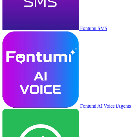
Fontumi SMS
Fontumi AI Voice iAgents