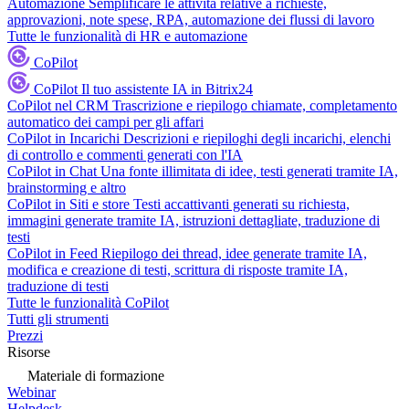
Automazione
Semplificare le attività relative a richieste,
approvazioni, note spese, RPA, automazione dei flussi di lavoro
Tutte le funzionalità di HR e automazione
CoPilot
CoPilot
Il tuo assistente IA in Bitrix24
CoPilot nel CRM
Trascrizione e riepilogo chiamate, completamento
automatico dei campi per gli affari
CoPilot in Incarichi
Descrizioni e riepiloghi degli incarichi, elenchi
di controllo e commenti generati con l'IA
CoPilot in Chat
Una fonte illimitata di idee, testi generati tramite IA,
brainstorming e altro
CoPilot in Siti e store
Testi accattivanti generati su richiesta,
immagini generate tramite IA, istruzioni dettagliate, traduzione di
testi
CoPilot in Feed
Riepilogo dei thread, idee generate tramite IA,
modifica e creazione di testi, scrittura di risposte tramite IA,
traduzione di testi
Tutte le funzionalità CoPilot
Tutti gli strumenti
Prezzi
Risorse
Materiale di formazione
Webinar
Helpdesk