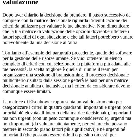
valutazione
Dopo aver chiarito la decisione da prendere, il passo successivo da
compiere con la matrice decisionale riguarda l’identificazione dei
criteri da utilizzare per valutare le tue alternative. Non dimenticare
che la tua matrice di valutazione delle opzioni dovrebbe riflettere i
fattori specifici di ogni situazione e che tali fattori potrebbero variare
notevolmente da una decisione all’altra.
Torniamo all’esempio del paragrafo precedente, quello del software
per la gestione delle risorse umane. Se vuoi ottenere un elenco
completo di criteri con cui selezionare la piattaforma più adatta alle
tue necessità, la scelta migliore è quella di riunire il team per
organizzare una sessione di brainstorming. Il processo decisionale
multicriterio risultato dalla sessione getterà le basi per una matrice
decisionale analitica e inclusiva, ma i criteri da considerare devono
comunque essere limitati.
La matrice di Eisenhower rappresenta un valido strumento per
categorizzare i criteri in quattro quadranti: importanti e urgenti (con
priorità più elevata all’interno della matrice decisionale), importanti
ma non urgenti (con un peso comunque considerevole), urgenti ma
non importanti (da valutare attentamente, per evitare che possano
mettere in secondo piano fattori più significativi) e né urgenti né
importanti (che possono essere ridotti o persino omessi, per