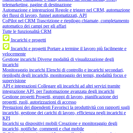
telemarketing, pagine di destinazione
Automazione e integrazioni
Regole e trigger nel CRM, automazione
dei flussi di lavoro, funnel automatizzati, API
CoPilot nel CRM
Trascrizione e riepilogo chiamate, completamento
automatico dei campi per gli affari
Tutte le funzionalità CRM
Incarichi e progetti
Incarichi e progetti
Portare a termine il lavoro più facilmente e
velocemente
Gestione incarichi
Diverse modalità di visualizzazione degli
incarichi
Monitoraggio incarichi
Elenchi di controllo e incarichi secondari,
riepiloghi degli incarichi, monitoraggio dei tempi, modalità focus e
supervisione
API e integrazioni
Collegare gli incarichi ad altri servizi tramite
integrazione API, per l'automazione avanzata degli incarichi
Gestione progetti
Progetti, gruppi di lavoro, pianificazione dei
progetti, ruoli, autorizzazioni di accesso
Prestazioni dei dipendenti
Favorisci la produttività con rapporti sugli
incarichi, gestione dei carichi di lavoro, efficienza negli incarichi e
KPI
Incarichi su dispositivi mobili
Creazione e monitoraggio degli
incarichi, notifiche, commenti e chat mobile