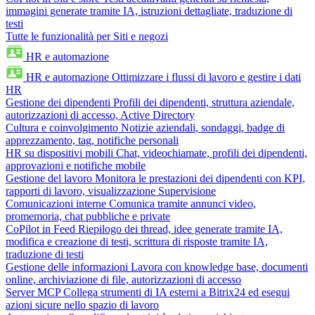
immagini generate tramite IA, istruzioni dettagliate, traduzione di
testi
Tutte le funzionalità per Siti e negozi
HR e automazione
HR e automazione
Ottimizzare i flussi di lavoro e gestire i dati
HR
Gestione dei dipendenti
Profili dei dipendenti, struttura aziendale,
autorizzazioni di accesso, Active Directory
Cultura e coinvolgimento
Notizie aziendali, sondaggi, badge di
apprezzamento, tag, notifiche personali
HR su dispositivi mobili
Chat, videochiamate, profili dei dipendenti,
approvazioni e notifiche mobile
Gestione del lavoro
Monitora le prestazioni dei dipendenti con KPI,
rapporti di lavoro, visualizzazione Supervisione
Comunicazioni interne
Comunica tramite annunci video,
promemoria, chat pubbliche e private
CoPilot in Feed
Riepilogo dei thread, idee generate tramite IA,
modifica e creazione di testi, scrittura di risposte tramite IA,
traduzione di testi
Gestione delle informazioni
Lavora con knowledge base, documenti
online, archiviazione di file, autorizzazioni di accesso
Server MCP
Collega strumenti di IA esterni a Bitrix24 ed esegui
azioni sicure nello spazio di lavoro