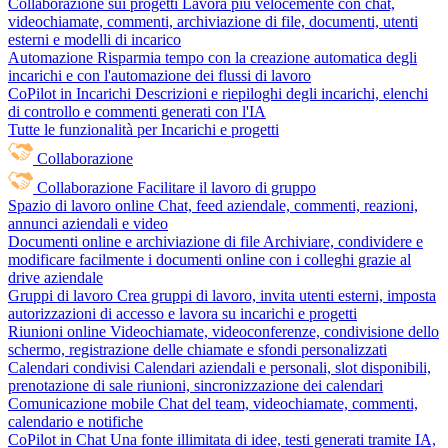
Collaborazione sui progetti
Lavora più velocemente con chat,
videochiamate, commenti, archiviazione di file, documenti, utenti
esterni e modelli di incarico
Automazione
Risparmia tempo con la creazione automatica degli
incarichi e con l'automazione dei flussi di lavoro
CoPilot in Incarichi
Descrizioni e riepiloghi degli incarichi, elenchi
di controllo e commenti generati con l'IA
Tutte le funzionalità per Incarichi e progetti
Collaborazione
Collaborazione
Facilitare il lavoro di gruppo
Spazio di lavoro online
Chat, feed aziendale, commenti, reazioni,
annunci aziendali e video
Documenti online e archiviazione di file
Archiviare, condividere e
modificare facilmente i documenti online con i colleghi grazie al
drive aziendale
Gruppi di lavoro
Crea gruppi di lavoro, invita utenti esterni, imposta
autorizzazioni di accesso e lavora su incarichi e progetti
Riunioni online
Videochiamate, videoconferenze, condivisione dello
schermo, registrazione delle chiamate e sfondi personalizzati
Calendari condivisi
Calendari aziendali e personali, slot disponibili,
prenotazione di sale riunioni, sincronizzazione dei calendari
Comunicazione mobile
Chat del team, videochiamate, commenti,
calendario e notifiche
CoPilot in Chat
Una fonte illimitata di idee, testi generati tramite IA,