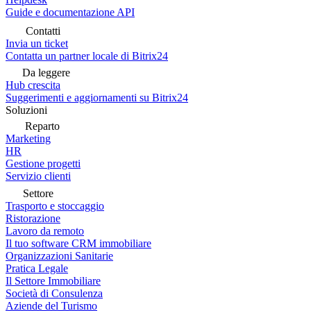
Guide e documentazione API
Contatti
Invia un ticket
Contatta un partner locale di Bitrix24
Da leggere
Hub crescita
Suggerimenti e aggiornamenti su Bitrix24
Soluzioni
Reparto
Marketing
HR
Gestione progetti
Servizio clienti
Settore
Trasporto e stoccaggio
Ristorazione
Lavoro da remoto
Il tuo software CRM immobiliare
Organizzazioni Sanitarie
Pratica Legale
Il Settore Immobiliare
Società di Consulenza
Aziende del Turismo