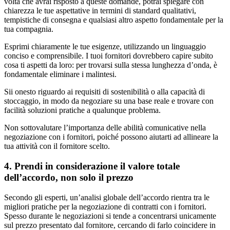
volta che avrai risposto a queste domande, potrai spiegare con
chiarezza le tue aspettative in termini di standard qualitativi,
tempistiche di consegna e qualsiasi altro aspetto fondamentale per la
tua compagnia.
Esprimi chiaramente le tue esigenze, utilizzando un linguaggio
conciso e comprensibile. I tuoi fornitori dovrebbero capire subito
cosa ti aspetti da loro: per trovarsi sulla stessa lunghezza d’onda, è
fondamentale eliminare i malintesi.
Sii onesto riguardo ai requisiti di sostenibilità o alla capacità di
stoccaggio, in modo da negoziare su una base reale e trovare con
facilità soluzioni pratiche a qualunque problema.
Non sottovalutare l’importanza delle abilità comunicative nella
negoziazione con i fornitori, poiché possono aiutarti ad allineare la
tua attività con il fornitore scelto.
4. Prendi in considerazione il valore totale
dell’accordo, non solo il prezzo
Secondo gli esperti, un’analisi globale dell’accordo rientra tra le
migliori pratiche per la negoziazione di contratti con i fornitori.
Spesso durante le negoziazioni si tende a concentrarsi unicamente
sul prezzo presentato dal fornitore, cercando di farlo coincidere in