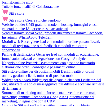
brainstorming e altro
Tutte le funzionalità di Collaborazione
Siti e store
Siti e store
Creare siti che vendono
Website builder
CMS gratuito, modelli, hosting, immagini e testi
generati tramite IA per creare siti accattivanti
Vendita tramite social
Vendi prodotti direttamente tramite Facebook,
Instagram, WhatsApp o Telegram
Moduli web
Raccogliere lead con moduli di ordine personalizzati,
moduli di registrazione o di feedback e moduli con campi
condizionali
Pagine di destinazione
Generare lead con moduli di acquisizione,
funnel automatizzati e integrazione con Google Analytics
Negozio online
Potenzia l'e-commerce con gestione inventario,
elaborazione ordini, consegne e pagamenti online
Siti e store online per dispositivi mobili
Design reattivo, ordini
online, gestione clienti, tutto su dispositivo mobile
Widget per siti web
Widget per dialogare in chat con i visitatori del
sito, utilizzare le app di messaggistica più diffuse e accettare richieste
di richiamata
Strumenti di marketing online
Incrementa le vendite con e-mail
marketing, annunci Facebook o Google Ads, automazione del
marketing, integrazione con il CRM
CoPilot in Siti e store
Testi accattivanti generati su richiesta,