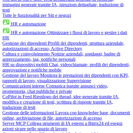
immagini generate tramite IA, istruzioni dettagliate, traduzione di
testi
Tutte le funzionalità per Siti e negozi
HR e automazione
HR e automazione
Ottimizzare i flussi di lavoro e gestire i dati
HR
Gestione dei dipendenti
Profili dei dipendenti, struttura aziendale,
autorizzazioni di accesso, Active Directory
Cultura e coinvolgimento
Notizie aziendali, sondaggi, badge di
apprezzamento, tag, notifiche personali
HR su dispositivi mobili
Chat, videochiamate, profili dei dipendenti,
approvazioni e notifiche mobile
Gestione del lavoro
Monitora le prestazioni dei dipendenti con KPI,
rapporti di lavoro, visualizzazione Supervisione
Comunicazioni interne
Comunica tramite annunci video,
promemoria, chat pubbliche e private
CoPilot in Feed
Riepilogo dei thread, idee generate tramite IA,
modifica e creazione di testi, scrittura di risposte tramite IA,
traduzione di testi
Gestione delle informazioni
Lavora con knowledge base, documenti
online, archiviazione di file, autorizzazioni di accesso
Server MCP
Collega strumenti di IA esterni a Bitrix24 ed esegui
azioni sicure nello spazio di lavoro