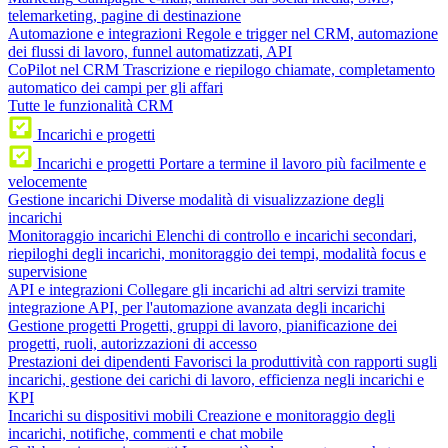
telemarketing, pagine di destinazione
Automazione e integrazioni
Regole e trigger nel CRM, automazione
dei flussi di lavoro, funnel automatizzati, API
CoPilot nel CRM
Trascrizione e riepilogo chiamate, completamento
automatico dei campi per gli affari
Tutte le funzionalità CRM
Incarichi e progetti
Incarichi e progetti
Portare a termine il lavoro più facilmente e
velocemente
Gestione incarichi
Diverse modalità di visualizzazione degli
incarichi
Monitoraggio incarichi
Elenchi di controllo e incarichi secondari,
riepiloghi degli incarichi, monitoraggio dei tempi, modalità focus e
supervisione
API e integrazioni
Collegare gli incarichi ad altri servizi tramite
integrazione API, per l'automazione avanzata degli incarichi
Gestione progetti
Progetti, gruppi di lavoro, pianificazione dei
progetti, ruoli, autorizzazioni di accesso
Prestazioni dei dipendenti
Favorisci la produttività con rapporti sugli
incarichi, gestione dei carichi di lavoro, efficienza negli incarichi e
KPI
Incarichi su dispositivi mobili
Creazione e monitoraggio degli
incarichi, notifiche, commenti e chat mobile