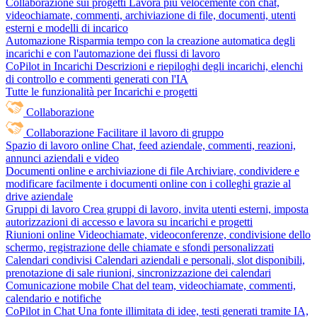
Collaborazione sui progetti
Lavora più velocemente con chat,
videochiamate, commenti, archiviazione di file, documenti, utenti
esterni e modelli di incarico
Automazione
Risparmia tempo con la creazione automatica degli
incarichi e con l'automazione dei flussi di lavoro
CoPilot in Incarichi
Descrizioni e riepiloghi degli incarichi, elenchi
di controllo e commenti generati con l'IA
Tutte le funzionalità per Incarichi e progetti
Collaborazione
Collaborazione
Facilitare il lavoro di gruppo
Spazio di lavoro online
Chat, feed aziendale, commenti, reazioni,
annunci aziendali e video
Documenti online e archiviazione di file
Archiviare, condividere e
modificare facilmente i documenti online con i colleghi grazie al
drive aziendale
Gruppi di lavoro
Crea gruppi di lavoro, invita utenti esterni, imposta
autorizzazioni di accesso e lavora su incarichi e progetti
Riunioni online
Videochiamate, videoconferenze, condivisione dello
schermo, registrazione delle chiamate e sfondi personalizzati
Calendari condivisi
Calendari aziendali e personali, slot disponibili,
prenotazione di sale riunioni, sincronizzazione dei calendari
Comunicazione mobile
Chat del team, videochiamate, commenti,
calendario e notifiche
CoPilot in Chat
Una fonte illimitata di idee, testi generati tramite IA,