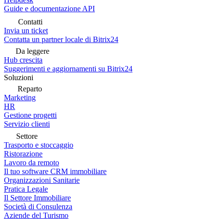
Guide e documentazione API
Contatti
Invia un ticket
Contatta un partner locale di Bitrix24
Da leggere
Hub crescita
Suggerimenti e aggiornamenti su Bitrix24
Soluzioni
Reparto
Marketing
HR
Gestione progetti
Servizio clienti
Settore
Trasporto e stoccaggio
Ristorazione
Lavoro da remoto
Il tuo software CRM immobiliare
Organizzazioni Sanitarie
Pratica Legale
Il Settore Immobiliare
Società di Consulenza
Aziende del Turismo