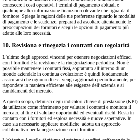
conoscere i costi operativi, i termini di pagamento abituali e
qualunque altra informazione finanziaria rilevante che riguarda il
fornitore. Spiega le ragioni delle tue preferenze riguardo le modalità
di pagamento e le scadenze, preparati ad ascoltare attentamente le
preoccupazioni dei fornitori e scegli le opzioni di pagamento più
adatte alle loro necessità.
10. Revisiona e rinegozia i contratti con regolarità
L’ultimo degli approcci vincenti per ottenere negoziazioni efficaci
con i fornitori è la revisione e la rinegoziazione periodica. Non è
possibile mantenere i contratti fissi, soprattutto all’interno di un
mondo aziendale in continua evoluzione: è quindi fondamentale
assicurarsi che ognuno di essi venga aggiornato periodicamente, per
rispondere in maniera efficiente alle esigenze dell’azienda e ai
cambiamenti del mercato.
A questo scopo, definisci degli indicatori chiave di prestazione (KPI)
da utilizzare come riferimento per valutare i contratti e monitora il
mercato, al fine di valutare opportunità ed eventuali rischi. Resta in
contatto con i fornitori ed esplora necessità e nuove aspettative. In
caso sia necessario applicare modifiche, adotta un approccio
collaborativo per la negoziazione con i fornitori.