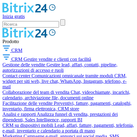
Inizia gratis
Prodotto
CRM
CRM
Gestire vendite e clienti con facilità
Gestione delle vendite
Gestire lead, affari, contatti, pipeline,
autorizzazioni di accesso e ruoli
Contact center
Comunicazioni omnicanale tramite moduli CRM,
widget per siti web, live chat, WhatsApp, Instagram, telefono, e-
mail
Collaborazione del team di vendita
Chat, videochiamate, incarichi,
calendario, archiviazione file, documenti online
Facilitazione delle vendite
Preventivi, fatture, pagamenti, cataloghi,
inventario, firma elettronica, CRM store
Analisi e rapporti
Analizza funnel di vendita, prestazioni dei
dipendenti, Sales Intelligence, rapporti BI
CRM su dispositivi mobili
Lead, affari, fatture, pagamenti, telefonia,
e-mail, inventario e calendario a portata di mano
Marketing
Campagne e-mail, annunci sui social media, SMS,