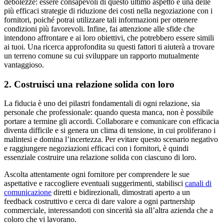
debolezze: essere consapevoli di questo ultimo aspetto è una delle
più efficaci strategie di riduzione dei costi nella negoziazione con i
fornitori, poiché potrai utilizzare tali informazioni per ottenere
condizioni più favorevoli. Infine, fai attenzione alle sfide che
intendono affrontare e ai loro obiettivi, che potrebbero essere simili
ai tuoi. Una ricerca approfondita su questi fattori ti aiuterà a trovare
un terreno comune su cui sviluppare un rapporto mutualmente
vantaggioso.
2. Costruisci una relazione solida con loro
La fiducia è uno dei pilastri fondamentali di ogni relazione, sia
personale che professionale: quando questa manca, non è possibile
portare a termine gli accordi. Collaborare e comunicare con efficacia
diventa difficile e si genera un clima di tensione, in cui proliferano i
malintesi e domina l’incertezza. Per evitare questo scenario negativo
e raggiungere negoziazioni efficaci con i fornitori, è quindi
essenziale costruire una relazione solida con ciascuno di loro.
Ascolta attentamente ogni fornitore per comprendere le sue
aspettative e raccogliere eventuali suggerimenti, stabilisci
canali di
comunicazione
diretti e bidirezionali, dimostrati aperto a un
feedback costruttivo e cerca di dare valore a ogni partnership
commerciale, interessandoti con sincerità sia all’altra azienda che a
coloro che vi lavorano.