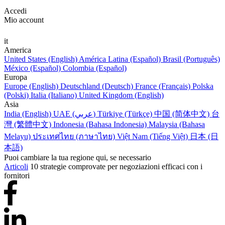
Accedi
Mio account
it
America
United States (English)
América Latina (Español)
Brasil (Português)
México (Español)
Colombia (Español)
Europa
Europe (English)
Deutschland (Deutsch)
France (Français)
Polska
(Polski)
Italia (Italiano)
United Kingdom (English)
Asia
India (English)
UAE (عربي)
Türkiye (Türkçe)
中国 (简体中文)
台
灣 (繁體中文)
Indonesia (Bahasa Indonesia)
Malaysia (Bahasa
Melayu)
ประเทศไทย (ภาษาไทย)
Việt Nam (Tiếng Việt)
日本 (日
本語)
Puoi cambiare la tua regione qui, se necessario
Articoli
10 strategie comprovate per negoziazioni efficaci con i
fornitori