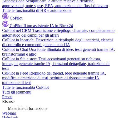
Automazione
Semplificare le attività relative a richieste,
approvazioni, note spese, RPA, automazione dei flussi di lavoro
Tutte le funzionalità di HR e automazione
CoPilot
CoPilot
Il tuo assistente IA in Bitrix24
CoPilot nel CRM
Trascrizione e riepilogo chiamate, completamento
automatico dei campi per gli affari
CoPilot in Incarichi
Descrizioni e riepiloghi degli incarichi, elenchi
di controllo e commenti generati con l'IA
CoPilot in Chat
Una fonte illimitata di idee, testi generati tramite IA,
brainstorming e altro
CoPilot in Siti e store
Testi accattivanti generati su richiesta,
immagini generate tramite IA, istruzioni dettagliate, traduzione di
testi
CoPilot in Feed
Riepilogo dei thread, idee generate tramite IA,
modifica e creazione di testi, scrittura di risposte tramite IA,
traduzione di testi
Tutte le funzionalità CoPilot
Tutti gli strumenti
Prezzi
Risorse
Materiale di formazione
Webinar
Helpdesk