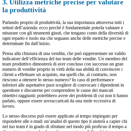
3. Utilizza metriche precise per valutare
la produttività
Parlando proprio di produttività, la sua importanza attraversa tutti i
settori dell’azienda: ecco perché è fondamentale poterla valutare e
misurare con gli strumenti giusti, che tengano conto della diversità di
ogni reparto e ruolo ma che seguano anche delle metriche precise e
determinate fin dall’inizio.
Pensa alla chiusura di una vendita, che può rappresentare un valido
indicatore dell’efficienza del tuo team delle vendite. Un membro del
team produttivo dimostrerà di aver concluso con successo un gran
numero di vendite proprio in virtù della sua abilità di convincere i
clienti a effettuare un acquisto, ma quelli che, al contrario, non
riescono a ottenere lo stesso numero? In caso di performance
inferiori alle aspettative puoi scegliere di convocare i dipendenti in
questione e discuterne per comprendere le cause dei mancati
obiettivi raggiunti: potrebbero avere dei problemi di cui non ti hanno
parlato, oppure essere sovraccaricati da una mole eccessiva di
lavoro.
Lo stesso discorso può essere applicato al tempo impiegato per
rispondere alle e-mail: un’analisi di questo tipo ti aiuterà a capire chi
nel tuo team è in grado di sfruttare nel modo più proficuo il tempo a