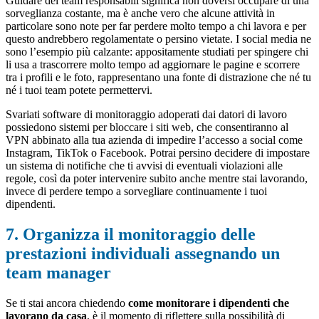
Guidare dei team responsabili significa non doversi occupare di una
sorveglianza costante, ma è anche vero che alcune attività in
particolare sono note per far perdere molto tempo a chi lavora e per
questo andrebbero regolamentate o persino vietate. I social media ne
sono l’esempio più calzante: appositamente studiati per spingere chi
li usa a trascorrere molto tempo ad aggiornare le pagine e scorrere
tra i profili e le foto, rappresentano una fonte di distrazione che né tu
né i tuoi team potete permettervi.
Svariati software di monitoraggio adoperati dai datori di lavoro
possiedono sistemi per bloccare i siti web, che consentiranno al
VPN abbinato alla tua azienda di impedire l’accesso a social come
Instagram, TikTok o Facebook. Potrai persino decidere di impostare
un sistema di notifiche che ti avvisi di eventuali violazioni alle
regole, così da poter intervenire subito anche mentre stai lavorando,
invece di perdere tempo a sorvegliare continuamente i tuoi
dipendenti.
7. Organizza il monitoraggio delle
prestazioni individuali assegnando un
team manager
Se ti stai ancora chiedendo
come monitorare i dipendenti che
lavorano da casa
, è il momento di riflettere sulla possibilità di