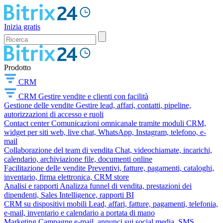
Inizia gratis
Prodotto
CRM
CRM
Gestire vendite e clienti con facilità
Gestione delle vendite
Gestire lead, affari, contatti, pipeline,
autorizzazioni di accesso e ruoli
Contact center
Comunicazioni omnicanale tramite moduli CRM,
widget per siti web, live chat, WhatsApp, Instagram, telefono, e-
mail
Collaborazione del team di vendita
Chat, videochiamate, incarichi,
calendario, archiviazione file, documenti online
Facilitazione delle vendite
Preventivi, fatture, pagamenti, cataloghi,
inventario, firma elettronica, CRM store
Analisi e rapporti
Analizza funnel di vendita, prestazioni dei
dipendenti, Sales Intelligence, rapporti BI
CRM su dispositivi mobili
Lead, affari, fatture, pagamenti, telefonia,
e-mail, inventario e calendario a portata di mano
Marketing
Campagne e-mail, annunci sui social media, SMS,