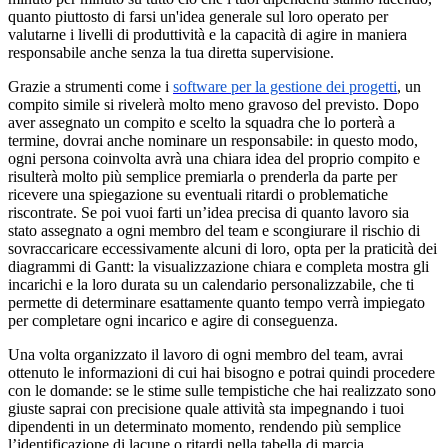
quanto piuttosto di farsi un'idea generale sul loro operato per
valutarne i livelli di produttività e la capacità di agire in maniera
responsabile anche senza la tua diretta supervisione.
Grazie a strumenti come i
software per la gestione dei progetti
, un
compito simile si rivelerà molto meno gravoso del previsto. Dopo
aver assegnato un compito e scelto la squadra che lo porterà a
termine, dovrai anche nominare un responsabile: in questo modo,
ogni persona coinvolta avrà una chiara idea del proprio compito e
risulterà molto più semplice premiarla o prenderla da parte per
ricevere una spiegazione su eventuali ritardi o problematiche
riscontrate. Se poi vuoi farti un’idea precisa di quanto lavoro sia
stato assegnato a ogni membro del team e scongiurare il rischio di
sovraccaricare eccessivamente alcuni di loro, opta per la praticità dei
diagrammi di Gantt: la visualizzazione chiara e completa mostra gli
incarichi e la loro durata su un calendario personalizzabile, che ti
permette di determinare esattamente quanto tempo verrà impiegato
per completare ogni incarico e agire di conseguenza.
Una volta organizzato il lavoro di ogni membro del team, avrai
ottenuto le informazioni di cui hai bisogno e potrai quindi procedere
con le domande: se le stime sulle tempistiche che hai realizzato sono
giuste saprai con precisione quale attività sta impegnando i tuoi
dipendenti in un determinato momento, rendendo più semplice
l’identificazione di lacune o ritardi nella tabella di marcia.