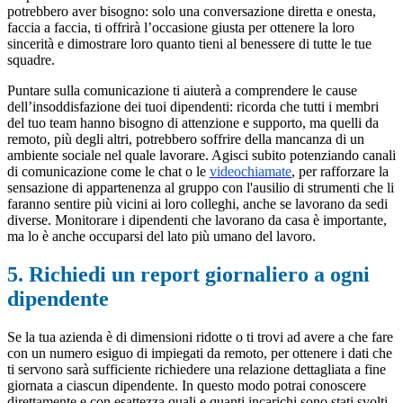
potrebbero aver bisogno: solo una conversazione diretta e onesta,
faccia a faccia, ti offrirà l’occasione giusta per ottenere la loro
sincerità e dimostrare loro quanto tieni al benessere di tutte le tue
squadre.
Puntare sulla comunicazione ti aiuterà a comprendere le cause
dell’insoddisfazione dei tuoi dipendenti: ricorda che tutti i membri
del tuo team hanno bisogno di attenzione e supporto, ma quelli da
remoto, più degli altri, potrebbero soffrire della mancanza di un
ambiente sociale nel quale lavorare. Agisci subito potenziando canali
di comunicazione come le chat o le
videochiamate
, per rafforzare la
sensazione di appartenenza al gruppo con l'ausilio di strumenti che li
faranno sentire più vicini ai loro colleghi, anche se lavorano da sedi
diverse. Monitorare i dipendenti che lavorano da casa è importante,
ma lo è anche occuparsi del lato più umano del lavoro.
5. Richiedi un report giornaliero a ogni
dipendente
Se la tua azienda è di dimensioni ridotte o ti trovi ad avere a che fare
con un numero esiguo di impiegati da remoto, per ottenere i dati che
ti servono sarà sufficiente richiedere una relazione dettagliata a fine
giornata a ciascun dipendente. In questo modo potrai conoscere
direttamente e con esattezza quali e quanti incarichi sono stati svolti