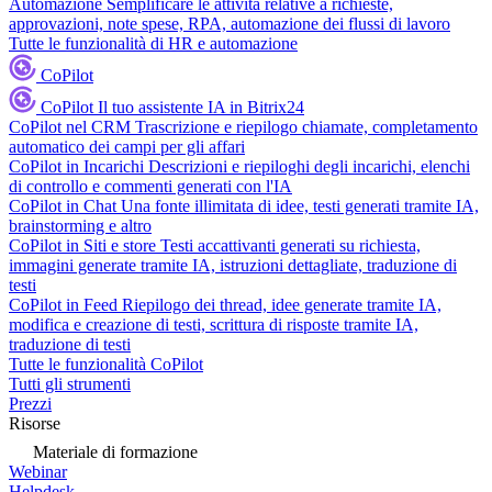
Automazione
Semplificare le attività relative a richieste,
approvazioni, note spese, RPA, automazione dei flussi di lavoro
Tutte le funzionalità di HR e automazione
CoPilot
CoPilot
Il tuo assistente IA in Bitrix24
CoPilot nel CRM
Trascrizione e riepilogo chiamate, completamento
automatico dei campi per gli affari
CoPilot in Incarichi
Descrizioni e riepiloghi degli incarichi, elenchi
di controllo e commenti generati con l'IA
CoPilot in Chat
Una fonte illimitata di idee, testi generati tramite IA,
brainstorming e altro
CoPilot in Siti e store
Testi accattivanti generati su richiesta,
immagini generate tramite IA, istruzioni dettagliate, traduzione di
testi
CoPilot in Feed
Riepilogo dei thread, idee generate tramite IA,
modifica e creazione di testi, scrittura di risposte tramite IA,
traduzione di testi
Tutte le funzionalità CoPilot
Tutti gli strumenti
Prezzi
Risorse
Materiale di formazione
Webinar
Helpdesk