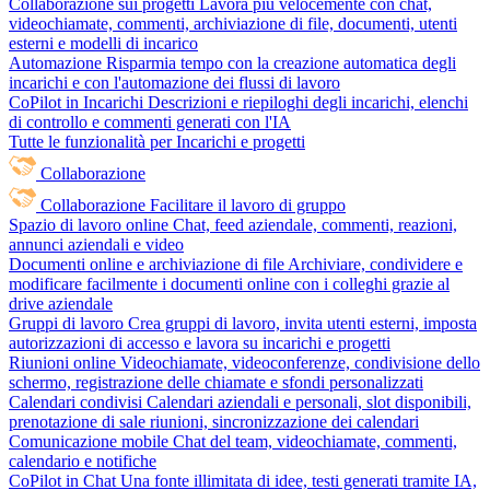
Collaborazione sui progetti
Lavora più velocemente con chat,
videochiamate, commenti, archiviazione di file, documenti, utenti
esterni e modelli di incarico
Automazione
Risparmia tempo con la creazione automatica degli
incarichi e con l'automazione dei flussi di lavoro
CoPilot in Incarichi
Descrizioni e riepiloghi degli incarichi, elenchi
di controllo e commenti generati con l'IA
Tutte le funzionalità per Incarichi e progetti
Collaborazione
Collaborazione
Facilitare il lavoro di gruppo
Spazio di lavoro online
Chat, feed aziendale, commenti, reazioni,
annunci aziendali e video
Documenti online e archiviazione di file
Archiviare, condividere e
modificare facilmente i documenti online con i colleghi grazie al
drive aziendale
Gruppi di lavoro
Crea gruppi di lavoro, invita utenti esterni, imposta
autorizzazioni di accesso e lavora su incarichi e progetti
Riunioni online
Videochiamate, videoconferenze, condivisione dello
schermo, registrazione delle chiamate e sfondi personalizzati
Calendari condivisi
Calendari aziendali e personali, slot disponibili,
prenotazione di sale riunioni, sincronizzazione dei calendari
Comunicazione mobile
Chat del team, videochiamate, commenti,
calendario e notifiche
CoPilot in Chat
Una fonte illimitata di idee, testi generati tramite IA,