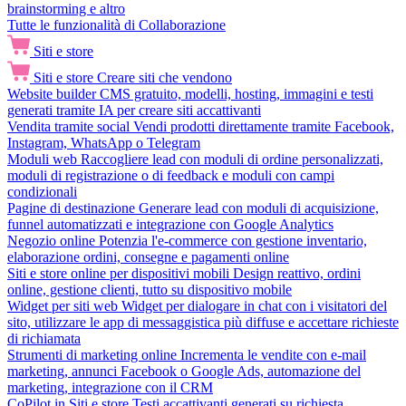
brainstorming e altro
Tutte le funzionalità di Collaborazione
Siti e store
Siti e store
Creare siti che vendono
Website builder
CMS gratuito, modelli, hosting, immagini e testi
generati tramite IA per creare siti accattivanti
Vendita tramite social
Vendi prodotti direttamente tramite Facebook,
Instagram, WhatsApp o Telegram
Moduli web
Raccogliere lead con moduli di ordine personalizzati,
moduli di registrazione o di feedback e moduli con campi
condizionali
Pagine di destinazione
Generare lead con moduli di acquisizione,
funnel automatizzati e integrazione con Google Analytics
Negozio online
Potenzia l'e-commerce con gestione inventario,
elaborazione ordini, consegne e pagamenti online
Siti e store online per dispositivi mobili
Design reattivo, ordini
online, gestione clienti, tutto su dispositivo mobile
Widget per siti web
Widget per dialogare in chat con i visitatori del
sito, utilizzare le app di messaggistica più diffuse e accettare richieste
di richiamata
Strumenti di marketing online
Incrementa le vendite con e-mail
marketing, annunci Facebook o Google Ads, automazione del
marketing, integrazione con il CRM
CoPilot in Siti e store
Testi accattivanti generati su richiesta,