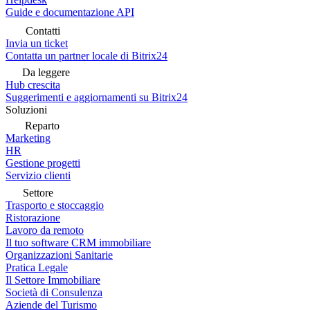
Guide e documentazione API
Contatti
Invia un ticket
Contatta un partner locale di Bitrix24
Da leggere
Hub crescita
Suggerimenti e aggiornamenti su Bitrix24
Soluzioni
Reparto
Marketing
HR
Gestione progetti
Servizio clienti
Settore
Trasporto e stoccaggio
Ristorazione
Lavoro da remoto
Il tuo software CRM immobiliare
Organizzazioni Sanitarie
Pratica Legale
Il Settore Immobiliare
Società di Consulenza
Aziende del Turismo