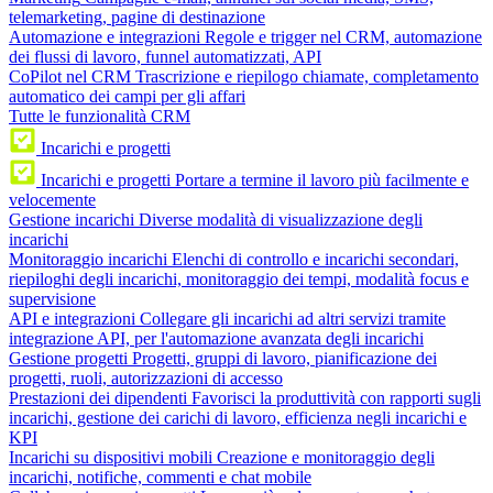
telemarketing, pagine di destinazione
Automazione e integrazioni
Regole e trigger nel CRM, automazione
dei flussi di lavoro, funnel automatizzati, API
CoPilot nel CRM
Trascrizione e riepilogo chiamate, completamento
automatico dei campi per gli affari
Tutte le funzionalità CRM
Incarichi e progetti
Incarichi e progetti
Portare a termine il lavoro più facilmente e
velocemente
Gestione incarichi
Diverse modalità di visualizzazione degli
incarichi
Monitoraggio incarichi
Elenchi di controllo e incarichi secondari,
riepiloghi degli incarichi, monitoraggio dei tempi, modalità focus e
supervisione
API e integrazioni
Collegare gli incarichi ad altri servizi tramite
integrazione API, per l'automazione avanzata degli incarichi
Gestione progetti
Progetti, gruppi di lavoro, pianificazione dei
progetti, ruoli, autorizzazioni di accesso
Prestazioni dei dipendenti
Favorisci la produttività con rapporti sugli
incarichi, gestione dei carichi di lavoro, efficienza negli incarichi e
KPI
Incarichi su dispositivi mobili
Creazione e monitoraggio degli
incarichi, notifiche, commenti e chat mobile