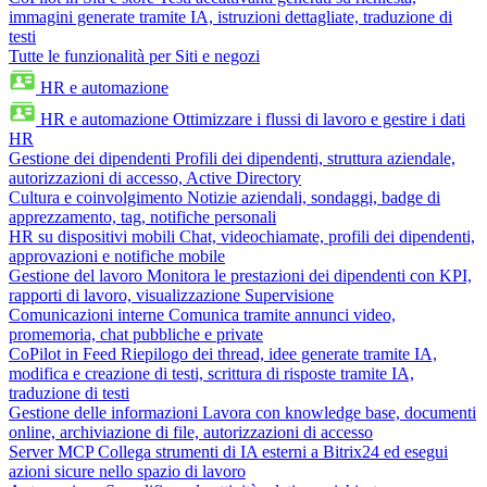
immagini generate tramite IA, istruzioni dettagliate, traduzione di
testi
Tutte le funzionalità per Siti e negozi
HR e automazione
HR e automazione
Ottimizzare i flussi di lavoro e gestire i dati
HR
Gestione dei dipendenti
Profili dei dipendenti, struttura aziendale,
autorizzazioni di accesso, Active Directory
Cultura e coinvolgimento
Notizie aziendali, sondaggi, badge di
apprezzamento, tag, notifiche personali
HR su dispositivi mobili
Chat, videochiamate, profili dei dipendenti,
approvazioni e notifiche mobile
Gestione del lavoro
Monitora le prestazioni dei dipendenti con KPI,
rapporti di lavoro, visualizzazione Supervisione
Comunicazioni interne
Comunica tramite annunci video,
promemoria, chat pubbliche e private
CoPilot in Feed
Riepilogo dei thread, idee generate tramite IA,
modifica e creazione di testi, scrittura di risposte tramite IA,
traduzione di testi
Gestione delle informazioni
Lavora con knowledge base, documenti
online, archiviazione di file, autorizzazioni di accesso
Server MCP
Collega strumenti di IA esterni a Bitrix24 ed esegui
azioni sicure nello spazio di lavoro