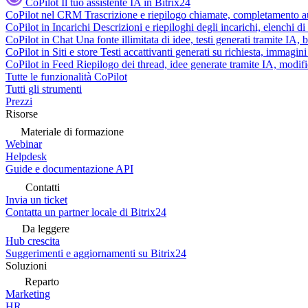
CoPilot
Il tuo assistente IA in Bitrix24
CoPilot nel CRM
Trascrizione e riepilogo chiamate, completamento au
CoPilot in Incarichi
Descrizioni e riepiloghi degli incarichi, elenchi d
CoPilot in Chat
Una fonte illimitata di idee, testi generati tramite IA, 
CoPilot in Siti e store
Testi accattivanti generati su richiesta, immagini 
CoPilot in Feed
Riepilogo dei thread, idee generate tramite IA, modifica
Tutte le funzionalità CoPilot
Tutti gli strumenti
Prezzi
Risorse
Materiale di formazione
Webinar
Helpdesk
Guide e documentazione API
Contatti
Invia un ticket
Contatta un partner locale di Bitrix24
Da leggere
Hub crescita
Suggerimenti e aggiornamenti su Bitrix24
Soluzioni
Reparto
Marketing
HR