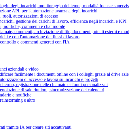
piloghi degli incarichi, monitoraggio dei tempi, modalità focus e supervi
grazione API, per l'automazione avanzata degli incarichi
, ruoli, autorizzazioni di accesso
ncarichi, gestione dei carichi di lavoro, efficienza negli incarichi e KPI
i, notifiche, commenti e chat mobile
mate, commenti, archiviazione di file, documenti, utenti esterni e mode
ichi e con l'automazione dei flussi di lavoro
i controllo e commenti generati con l'IA
unci aziendali e video
ificare facilmente i documenti online con i colleghi grazie al drive azi
utorizzazioni di accesso e lavora su incarichi e progetti
hermo, registrazione delle chiamate e sfondi personalizzati
renotazione di sale riunioni, sincronizzazione dei calendari
dario e notifiche
brainstorming e altro
ti tramite IA per creare siti accattivanti