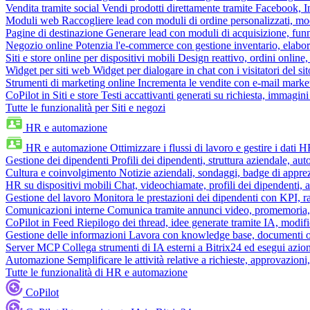
Vendita tramite social
Vendi prodotti direttamente tramite Facebook,
Moduli web
Raccogliere lead con moduli di ordine personalizzati, mo
Pagine di destinazione
Generare lead con moduli di acquisizione, fun
Negozio online
Potenzia l'e-commerce con gestione inventario, elabo
Siti e store online per dispositivi mobili
Design reattivo, ordini online, 
Widget per siti web
Widget per dialogare in chat con i visitatori del sit
Strumenti di marketing online
Incrementa le vendite con e-mail mark
CoPilot in Siti e store
Testi accattivanti generati su richiesta, immagini 
Tutte le funzionalità per Siti e negozi
HR e automazione
HR e automazione
Ottimizzare i flussi di lavoro e gestire i dati 
Gestione dei dipendenti
Profili dei dipendenti, struttura aziendale, au
Cultura e coinvolgimento
Notizie aziendali, sondaggi, badge di apprez
HR su dispositivi mobili
Chat, videochiamate, profili dei dipendenti, 
Gestione del lavoro
Monitora le prestazioni dei dipendenti con KPI, r
Comunicazioni interne
Comunica tramite annunci video, promemoria, 
CoPilot in Feed
Riepilogo dei thread, idee generate tramite IA, modifica
Gestione delle informazioni
Lavora con knowledge base, documenti onli
Server MCP
Collega strumenti di IA esterni a Bitrix24 ed esegui azion
Automazione
Semplificare le attività relative a richieste, approvazio
Tutte le funzionalità di HR e automazione
CoPilot