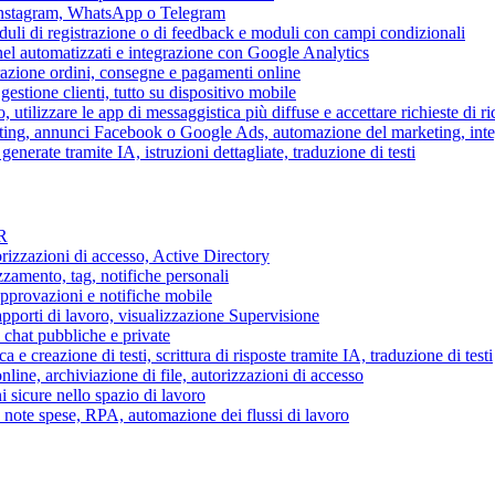
 Instagram, WhatsApp o Telegram
duli di registrazione o di feedback e moduli con campi condizionali
nel automatizzati e integrazione con Google Analytics
razione ordini, consegne e pagamenti online
gestione clienti, tutto su dispositivo mobile
o, utilizzare le app di messaggistica più diffuse e accettare richieste di r
eting, annunci Facebook o Google Ads, automazione del marketing, in
generate tramite IA, istruzioni dettagliate, traduzione di testi
HR
torizzazioni di accesso, Active Directory
zamento, tag, notifiche personali
approvazioni e notifiche mobile
apporti di lavoro, visualizzazione Supervisione
chat pubbliche e private
 e creazione di testi, scrittura di risposte tramite IA, traduzione di testi
ne, archiviazione di file, autorizzazioni di accesso
i sicure nello spazio di lavoro
ni, note spese, RPA, automazione dei flussi di lavoro