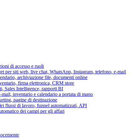
azioni di accesso e ruoli
per siti web, live chat, WhatsApp, Instagram, telefono, e-mail
lendario, archiviazione file, documenti online
nventario, firma elettronica, CRM store
i, Sales Intelligence, rapporti BI
 e-mail, inventario e calendario a portata di mano
eting, pagine di destinazione
 flussi di lavoro, funnel automatizzati, API
tomatico dei campi per gli affari
elocemente