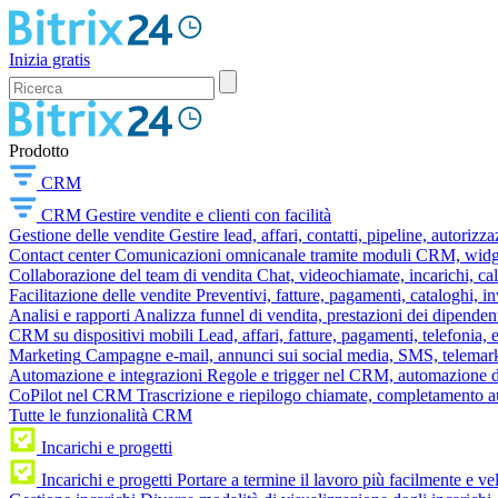
Inizia gratis
Prodotto
CRM
CRM
Gestire vendite e clienti con facilità
Gestione delle vendite
Gestire lead, affari, contatti, pipeline, autorizz
Contact center
Comunicazioni omnicanale tramite moduli CRM, widget 
Collaborazione del team di vendita
Chat, videochiamate, incarichi, ca
Facilitazione delle vendite
Preventivi, fatture, pagamenti, cataloghi, i
Analisi e rapporti
Analizza funnel di vendita, prestazioni dei dipendent
CRM su dispositivi mobili
Lead, affari, fatture, pagamenti, telefonia,
Marketing
Campagne e-mail, annunci sui social media, SMS, telemark
Automazione e integrazioni
Regole e trigger nel CRM, automazione dei
CoPilot nel CRM
Trascrizione e riepilogo chiamate, completamento au
Tutte le funzionalità CRM
Incarichi e progetti
Incarichi e progetti
Portare a termine il lavoro più facilmente e v