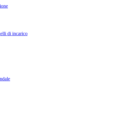
sione
lli di incarico
endale