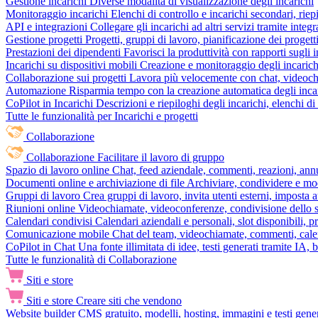
Gestione incarichi
Diverse modalità di visualizzazione degli incarichi
Monitoraggio incarichi
Elenchi di controllo e incarichi secondari, rie
API e integrazioni
Collegare gli incarichi ad altri servizi tramite inte
Gestione progetti
Progetti, gruppi di lavoro, pianificazione dei progetti
Prestazioni dei dipendenti
Favorisci la produttività con rapporti sugli i
Incarichi su dispositivi mobili
Creazione e monitoraggio degli incarich
Collaborazione sui progetti
Lavora più velocemente con chat, videochia
Automazione
Risparmia tempo con la creazione automatica degli incar
CoPilot in Incarichi
Descrizioni e riepiloghi degli incarichi, elenchi d
Tutte le funzionalità per Incarichi e progetti
Collaborazione
Collaborazione
Facilitare il lavoro di gruppo
Spazio di lavoro online
Chat, feed aziendale, commenti, reazioni, ann
Documenti online e archiviazione di file
Archiviare, condividere e mod
Gruppi di lavoro
Crea gruppi di lavoro, invita utenti esterni, imposta a
Riunioni online
Videochiamate, videoconferenze, condivisione dello sc
Calendari condivisi
Calendari aziendali e personali, slot disponibili, p
Comunicazione mobile
Chat del team, videochiamate, commenti, calen
CoPilot in Chat
Una fonte illimitata di idee, testi generati tramite IA, 
Tutte le funzionalità di Collaborazione
Siti e store
Siti e store
Creare siti che vendono
Website builder
CMS gratuito, modelli, hosting, immagini e testi genera